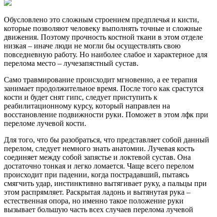
Обусловлено это сложным строением предплечья и кисти,
которые позволяют человеку выполнять точные и сложные
движения. Поэтому прочность костной ткани в этом отделе
низкая – иначе люди не могли бы осуществлять свою
повседневную работу. Но наиболее слабое и характерное для
перелома место – лучезапястный сустав.
Само травмирование происходит мгновенно, а ее терапия
занимает продолжительное время. После того как срастутся
кости и будет снят гипс, следует приступить к
реабилитационному курсу, который направлен на
восстановление подвижности руки. Поможет в этом лфк при
переломе лучевой кости.
Для того, что бы разобраться, что представляет собой данный
перелом, следует немного знать анатомии. Лучевая кость
соединяет между собой запястье и локтевой сустав. Она
достаточно тонкая и легко ломается. Чаще всего перелом
происходит при падении, когда пострадавший, пытаясь
смягчить удар, инстинктивно вытягивает руку, а пальцы при
этом распрямляет. Раскрытая ладонь и вытянутая рука –
естественная опора, но именно такое положение руки
вызывает большую часть всех случаев перелома лучевой