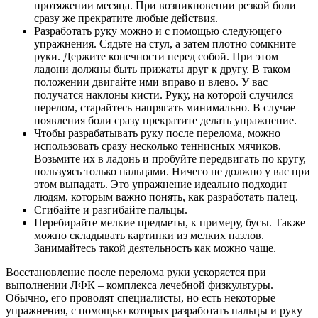
протяжении месяца. При возникновении резкой боли
сразу же прекратите любые действия.
Разработать руку можно и с помощью следующего
упражнения. Сядьте на стул, а затем плотно сомкните
руки. Держите конечности перед собой. При этом
ладони должны быть прижаты друг к другу. В таком
положении двигайте ими вправо и влево. У вас
получатся наклоны кисти. Руку, на которой случился
перелом, старайтесь напрягать минимально. В случае
появления боли сразу прекратите делать упражнение.
Чтобы разрабатывать руку после перелома, можно
использовать сразу несколько теннисных мячиков.
Возьмите их в ладонь и пробуйте передвигать по кругу,
пользуясь только пальцами. Ничего не должно у вас при
этом выпадать. Это упражнение идеально подходит
людям, которым важно понять, как разработать палец.
Сгибайте и разгибайте пальцы.
Перебирайте мелкие предметы, к примеру, бусы. Также
можно складывать картинки из мелких пазлов.
Занимайтесь такой деятельность как можно чаще.
Восстановление после перелома руки ускоряется при
выполнении ЛФК – комплекса лечебной физкультуры.
Обычно, его проводят специалисты, но есть некоторые
упражнения, с помощью которых разработать пальцы и руку