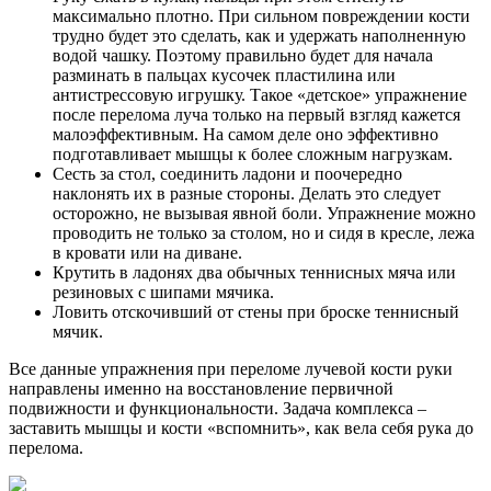
максимально плотно. При сильном повреждении кости
трудно будет это сделать, как и удержать наполненную
водой чашку. Поэтому правильно будет для начала
разминать в пальцах кусочек пластилина или
антистрессовую игрушку. Такое «детское» упражнение
после перелома луча только на первый взгляд кажется
малоэффективным. На самом деле оно эффективно
подготавливает мышцы к более сложным нагрузкам.
Сесть за стол, соединить ладони и поочередно
наклонять их в разные стороны. Делать это следует
осторожно, не вызывая явной боли. Упражнение можно
проводить не только за столом, но и сидя в кресле, лежа
в кровати или на диване.
Крутить в ладонях два обычных теннисных мяча или
резиновых с шипами мячика.
Ловить отскочивший от стены при броске теннисный
мячик.
Все данные упражнения при переломе лучевой кости руки
направлены именно на восстановление первичной
подвижности и функциональности. Задача комплекса –
заставить мышцы и кости «вспомнить», как вела себя рука до
перелома.