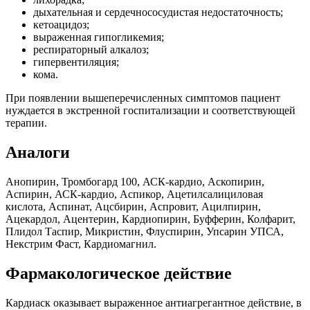
дыхательная и сердечнососудистая недостаточность;
кетоацидоз;
выраженная гипогликемия;
респираторный алкалоз;
гипервентиляция;
кома.
При появлении вышеперечисленных симптомов пациент
нуждается в экстренной госпитализации и соответствующей
терапии.
Аналоги
Анопирин, Тромбогард 100, АСК-кардио, Аскопирин,
Аспирин, АСК-кардио, Аспикор, Ацетилсалициловая
кислота, Аспинат, Ацсбирин, Аспровит, Ацилпирин,
Ацекардол, Ацентерин, Кардиопирин, Буфферин, Колфарит,
Плидол Таспир, Микристин, Флуспирин, Упсарин УПСА,
Некстрим Фаст, Кардиомагнил.
Фармакологическое действие
Кардиаск оказывает выраженное антиагрегантное действие, в