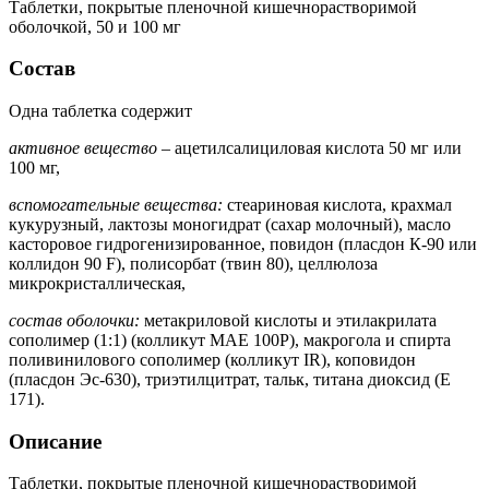
Таблетки, покрытые пленочной кишечнорастворимой
оболочкой, 50 и 100 мг
Состав
Одна таблетка содержит
активное вещество –
ацетилсалициловая кислота 50 мг или
100 мг,
вспомогательные вещества:
стеариновая кислота, крахмал
кукурузный, лактозы моногидрат (сахар молочный), масло
касторовое гидрогенизированное, повидон (пласдон К-90 или
коллидон 90 F), полисорбат (твин 80), целлюлоза
микрокристаллическая,
состав оболочки:
метакриловой кислоты и этилакрилата
сополимер (1:1) (колликут МАЕ 100Р), макрогола и спирта
поливинилового сополимер (колликут IR), коповидон
(пласдон Эс-630), триэтилцитрат, тальк, титана диоксид (Е
171).
Описание
Таблетки, покрытые пленочной кишечнорастворимой