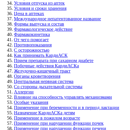
Условия отпуска из аптек
Условия и сроки хранения
Цена в аптеках
Международное непатентованное название
Формы выпуска и состав
Фармакологическое действие
Фармакокинетика
От чего помогает
Противопоказания
С осторожностью
Как принимать КардиАСК
Прием препарата при сахарном диабете
Побочные действия КардиАСКа
Желудочно-кишечный тракт
Органы кроветворения
Центральная нервная система
Со стороны дыхательной системы
Аллергии
Влияние на способность управлять механизмами
Особые указания
Применение при беременности и в период лактации
Назначение КардиАСКа детям
Применение в пожилом возрасте
Применение при нарушении функции почек
Применение при нарушении функции печени