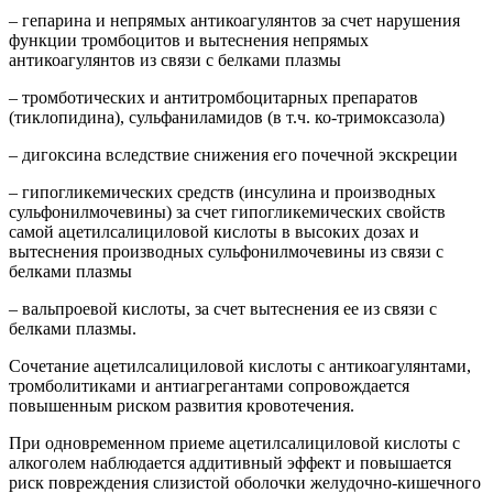
– гепарина и непрямых антикоагулянтов за счет нарушения
функции тромбоцитов и вытеснения непрямых
антикоагулянтов из связи с белками плазмы
– тромботических и антитромбоцитарных препаратов
(тиклопидина), сульфаниламидов (в т.ч. ко-тримоксазола)
– дигоксина вследствие снижения его почечной экскреции
– гипогликемических средств (инсулина и производных
сульфонилмочевины) за счет гипогликемических свойств
самой ацетилсалициловой кислоты в высоких дозах и
вытеснения производных сульфонилмочевины из связи с
белками плазмы
– вальпроевой кислоты, за счет вытеснения ее из связи с
белками плазмы.
Сочетание ацетилсалициловой кислоты с антикоагулянтами,
тромболитиками и антиагрегантами сопровождается
повышенным риском развития кровотечения.
При одновременном приеме ацетилсалициловой кислоты с
алкоголем наблюдается аддитивный эффект и повышается
риск повреждения слизистой оболочки желудочно-кишечного