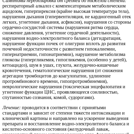
Симптомы передозировки от средней до тяжелой степени:
респираторный алкалоз с компенсаторным метаболическим
ацидозом, гиперпирексия (крайне высокая температура тела),
нарушения дыхания (гипервентиляция, не кардиогенный отек
легких, угнетение дыхания, асфиксия), нарушения со стороны
сердечно-сосудистой системы (нарушения ритма сердца,
снижение давления, угнетение сердечной деятельности),
нарушения водно-электролитного баланса (дегидратация,
нарушение функции почек от олигурии вплоть до развития
почечной недостаточности с развитием гипокалиемии,
гипернатриемии, гипонатриемии), нарушение метаболизма
глюкозы (гипергликемия, гипогликемия, (особенно у детей),
кетоацидоз), шум в ушах, глухота, желудочно-кишечные
кровотечения, гематологические нарушения (от снижения
агрегации тромбоцитов до коагулопатии, удлинение
протромбинового времени, гипопротромбинемия),
неврологические нарушения (токсическая энцефалопатия и
угнетение функции ЦНС, проявляющееся сонливостью,
спутанностью сознания, комой, судорогами).
Лечение:
проводится в соответствии с принятыми
стандартами и зависит от степени тяжести интоксикации и
клинической картины и направлено на ускорение выведения
препарата и восстановление водно-электролитного баланса и
кислотно-основного состояния (желудочный лаваж,