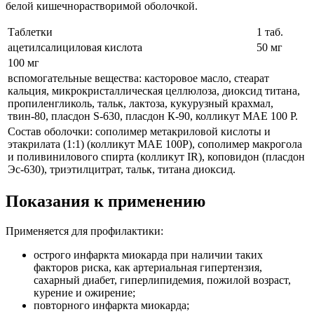
белой кишечнорастворимой оболочкой.
Таблетки
1 таб.
ацетилсалициловая кислота
50 мг
100 мг
вспомогательные вещества: касторовое масло, стеарат
кальция, микрокристаллическая целлюлоза, диоксид титана,
пропиленгликоль, тальк, лактоза, кукурузный крахмал,
твин-80, пласдон S-630, пласдон К-90, колликут МАЕ 100 Р.
Состав оболочки: сополимер­ метакриловой ­кислоты и
этакрилата (1:1) (колликут МАЕ 100Р), сополимер макрогола
и поливинилового спирта (колликут IR), коповидон (пласдон
Эс-630), триэтилцитрат, тальк, титана диоксид.
Показания к применению
Применяется для профилактики:
острого инфаркта миокарда при наличии таких
факторов риска, как артериальная гипертензия,
сахарный диабет, гиперлипидемия, пожилой возраст,
курение и ожирение;
повторного инфаркта миокарда;