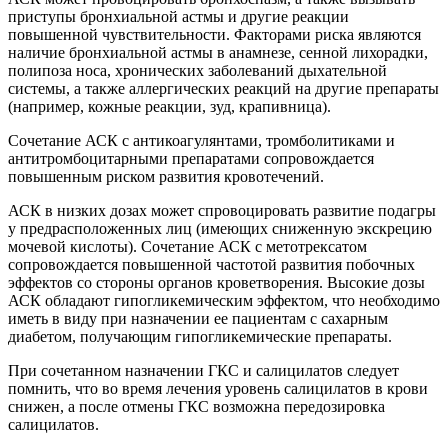
приступы бронхиальной астмы и другие реакции
повышенной чувствительности. Факторами риска являются
наличие бронхиальной астмы в анамнезе, сенной лихорадки,
полипоза носа, хронических заболеваний дыхательной
системы, а также аллергических реакций на другие препараты
(например, кожные реакции, зуд, крапивница).
Сочетание АСК с антикоагулянтами, тромболитиками и
антитромбоцитарными препаратами сопровождается
повышенным риском развития кровотечений.
АСК в низких дозах может спровоцировать развитие подагры
у предрасположенных лиц (имеющих сниженную экскрецию
мочевой кислоты). Сочетание АСК с метотрексатом
сопровождается повышенной частотой развития побочных
эффектов со стороны органов кроветворения. Высокие дозы
АСК обладают гипогликемическим эффектом, что необходимо
иметь в виду при назначении ее пациентам с сахарным
диабетом, получающим гипогликемические препараты.
При сочетанном назначении ГКС и салицилатов следует
помнить, что во время лечения уровень салицилатов в крови
снижен, а после отмены ГКС возможна передозировка
салицилатов.