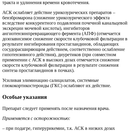
тракта и удлинения времени кровотечения.
АСК ослабляет действие урикозурических препаратов –
бензбромарона (снижение урикозурического эффекта
вследствие конкурентного подавления почечной канальцевой
экскреции мочевой кислоты), ингибиторов
ангиотензинпревращающего фермента (АПФ) (отмечается
дозозависимое снижение скорости клубочковой фильтрации в
результате ингибирования простагландинов, обладающих
сосудорасширяющим действием, соответственно ослабление
гипотензивного действия), диуретиков (при совместном
применении с АСК в высоких дозах отмечается снижение
скорости клубочковой фильтрации в результате снижения
синтеза простагландинов в почках).
Усиливая элиминацию салицилатов, системные
глюкокортикостероиды (ГКС) ослабляют их действие.
Особые указания
Препарат следует применять после назначения врача.
Применяется с осторожностью:
– при подагре, гиперурикемии, т.к. АСК в низких дозах