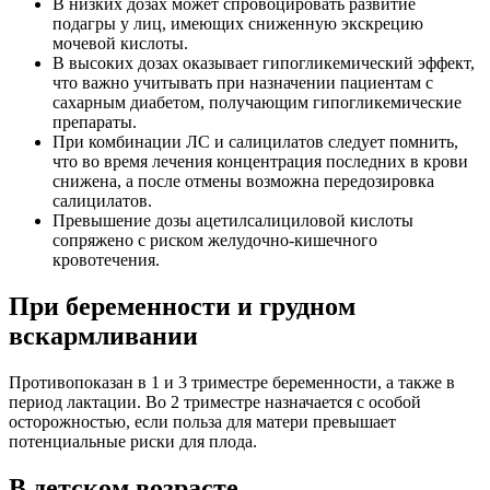
В низких дозах может спровоцировать развитие
подагры у лиц, имеющих сниженную экскрецию
мочевой кислоты.
В высоких дозах оказывает гипогликемический эффект,
что важно учитывать при назначении пациентам с
сахарным диабетом, получающим гипогликемические
препараты.
При комбинации ЛС и салицилатов следует помнить,
что во время лечения концентрация последних в крови
снижена, а после отмены возможна передозировка
салицилатов.
Превышение дозы ацетилсалициловой кислоты
сопряжено с риском желудочно-кишечного
кровотечения.
При беременности и грудном
вскармливании
Противопоказан в 1 и 3 триместре беременности, а также в
период лактации. Во 2 триместре назначается с особой
осторожностью, если польза для матери превышает
потенциальные риски для плода.
В детском возрасте