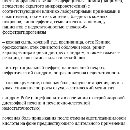
постгеморрагическая/ железодефицитная анемия (например,
вследствие скрытого микрокровотечения) с
соответствующими клинико-лабораторными признаками и
симптомами, такими как астения, бледность кожных
покровов, гипоперфузия, гемолитическая анемия, у
пациентов с недостаточностью глюкозо-6-
фосфатдегидрогеназы
–
кожная сыпь, кожный зуд, крапивница, отек Квинке,
бронхоспазм, отек слизистой оболочки носа, ринит,
кардиореспираторный дистресс-синдром, а также тяжелые
реакции, включая анафилактический шок
– интерстициальный нефрит, папиллярный некроз,
нефротический синдром, острая почечная недостаточность
– головокружение, головная боль, нарушения зрения, шум в
ушах, снижение остроты слуха, асептический менингит
синдром Рейе (энцефалопатия в сочетании с острой жировой
дистрофией печени и печеночно-клеточной
недостаточностью)
головная боль привыкания после отмены ацетилсалициловой
кислоты на фоне предшествующего длительного применения