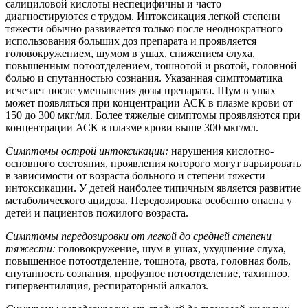
салициловой кислоты неспецифичны и часто
диагностируются с трудом. Интоксикация легкой степени
тяжести обычно развивается только после неоднократного
использования больших доз препарата и проявляется
головокружением, шумом в ушах, снижением слуха,
повышенным потоотделением, тошнотой и рвотой, головной
болью и спутанностью сознания. Указанная симптоматика
исчезает после уменьшения дозы препарата. Шум в ушах
может появляться при концентрации АСК в плазме крови от
150 до 300 мкг/мл. Более тяжелые симптомы проявляются при
концентрации АСК в плазме крови выше 300 мкг/мл.
Симптомы
острой интоксикации:
нарушения кислотно-
основного состояния, проявления которого могут варьировать
в зависимости от возраста больного и степени тяжести
интоксикации. У детей наиболее типичным является развитие
метаболического ацидоза. Передозировка особенно опасна у
детей и пациентов пожилого возраста.
Симптомы передозировки от легкой до средней степени
тяжести:
головокружение, шум в ушах, ухудшение слуха,
повышенное потоотделение, тошнота, рвота, головная боль,
спутанность сознания, профузное потоотделение, тахипноэ,
гипервентиляция, респираторный алкалоз.