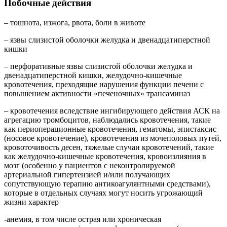
Побочные действия
– тошнота, изжога, рвота, боли в животе
– язвы слизистой оболочки желудка и двенадцатиперстной
кишки
– перфоративные язвы слизистой оболочки желудка и
двенадцатиперстной кишки, желудочно-кишечные
кровотечения, преходящие нарушения функции печени с
повышением активности «печеночных» трансаминаз
–
кровотечения вследствие ингибирующего действия АСК на
агрегацию тромбоцитов, наблюдались кровотечения, такие
как периоперационные кровотечения, гематомы, эпистаксис
(носовое кровотечение), кровотечения из мочеполовых путей,
кровоточивость десен, тяжелые случаи кровотечений, такие
как желудочно-кишечные кровотечения, кровоизлияния в
мозг (особенно у пациентов с неконтролируемой
артериальной гипертензией и/или получающих
сопутствующую терапию антикоагулянтными средствами),
которые в отдельных случаях могут носить угрожающий
жизни характер
-анемия, в том числе острая или хроническая