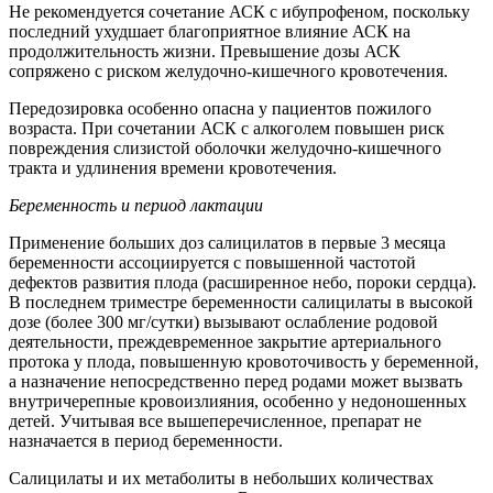
Не рекомендуется сочетание АСК с ибупрофеном, поскольку
последний ухудшает благоприятное влияние АСК на
продолжительность жизни. Превышение дозы АСК
сопряжено с риском желудочно-кишечного кровотечения.
Передозировка особенно опасна у пациентов пожилого
возраста. При сочетании АСК с алкоголем повышен риск
повреждения слизистой оболочки желудочно-кишечного
тракта и удлинения времени кровотечения.
Беременность и период лактации
Применение больших доз салицилатов в первые 3 месяца
беременности ассоциируется с повышенной частотой
дефектов развития плода (расширенное небо, пороки сердца).
В последнем триместре беременности салицилаты в высокой
дозе (более 300 мг/сутки) вызывают ослабление родовой
деятельности, преждевременное закрытие артериального
протока у плода, повышенную кровоточивость у беременной,
а назначение непосредственно перед родами может вызвать
внутричерепные кровоизлияния, особенно у недоношенных
детей. Учитывая все вышеперечисленное, препарат не
назначается в период беременности.
Салицилаты и их метаболиты в небольших количествах