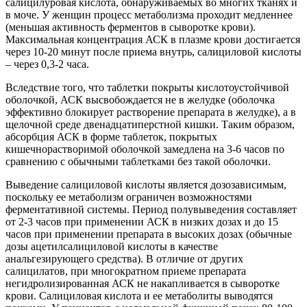
салицилуровая кислота, обнаруживаемых во многих тканях и
в моче. У женщин процесс метаболизма проходит медленнее
(меньшая активность ферментов в сыворотке крови).
Максимальная концентрация АСК в плазме крови достигается
через 10-20 минут после приема внутрь, салициловой кислоты
– через 0,3-2 часа.
Вследствие того, что таблетки покрыты кислотоустойчивой
оболочкой, АСК высвобождается не в желудке (оболочка
эффективно блокирует растворение препарата в желудке), а в
щелочной среде двенадцатиперстной кишки. Таким образом,
абсорбция АСК в форме таблеток, покрытых
кишечнорастворимой оболочкой замедлена на 3-6 часов по
сравнению с обычными таблетками без такой оболочки.
Выведение салициловой кислоты является дозозависимым,
поскольку ее метаболизм ограничен возможностями
ферментативной системы. Период полувыведения составляет
от 2-3 часов при применении АСК в низких дозах и до 15
часов при применении препарата в высоких дозах (обычные
дозы ацетилсалициловой кислоты в качестве
анальгезирующего средства). В отличие от других
салицилатов, при многократном приеме препарата
негидролизированная АСК не накапливается в сыворотке
крови. Салициловая кислота и ее метаболиты выводятся