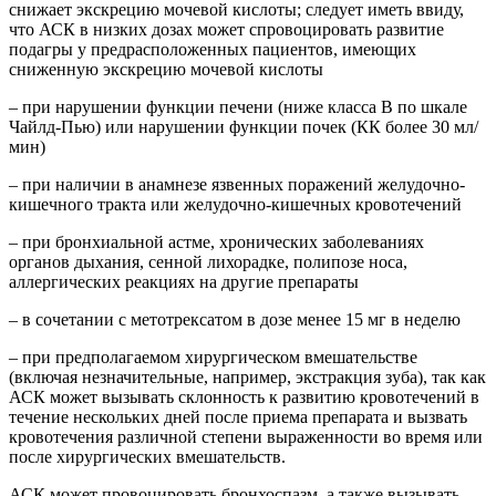
снижает экскрецию мочевой кислоты; следует иметь ввиду,
что АСК в низких дозах может спровоцировать развитие
подагры у предрасположенных пациентов, имеющих
сниженную экскрецию мочевой кислоты
– при нарушении функции печени (ниже класса В по шкале
Чайлд-Пью) или нарушении функции почек (КК более 30 мл/
мин)
– при наличии в анамнезе язвенных поражений желудочно-
кишечного тракта или желудочно-кишечных кровотечений
– при бронхиальной астме, хронических заболеваниях
органов дыхания, сенной лихорадке, полипозе носа,
аллергических реакциях на другие препараты
– в сочетании с метотрексатом в дозе менее 15 мг в неделю
– при предполагаемом хирургическом вмешательстве
(включая незначительные, например, экстракция зуба), так как
АСК может вызывать склонность к развитию кровотечений в
течение нескольких дней после приема препарата и вызвать
кровотечения различной степени выраженности во время или
после хирургических вмешательств.
АСК может провоцировать бронхоспазм, а также вызывать