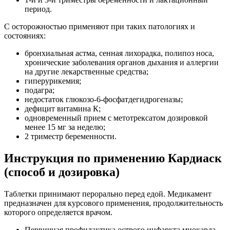
период.
С осторожностью применяют при таких патологиях и
состояниях:
бронхиальная астма, сенная лихорадка, полипоз носа,
хронические заболевания органов дыхания и аллергии
на другие лекарственные средства;
гиперурикемия;
подагра;
недостаток глюкозо-6-фосфатдегидрогеназы;
дефицит витамина К;
одновременный прием с метотрексатом дозировкой
менее 15 мг за неделю;
2 триместр беременности.
Инструкция по применению Кардиаск
(способ и дозировка)
Таблетки принимают перорально перед едой. Медикамент
предназначен для курсового применения, продолжительность
которого определяется врачом.
Первичная профилактика острого инфаркта миокарда