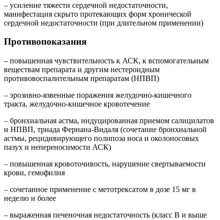
– усиление тяжести сердечной недостаточности,
манифестация скрыто протекающих форм хронической
сердечной недостаточности (при длительном применении)
Противопоказания
– повышенная чувствительность к АСК, к вспомогательным
веществам препарата и другим нестероидным
противовоспалительным препаратам (НПВП)
– эрозивно-язвенные поражения желудочно-кишечного
тракта, желудочно-кишечное кровотечение
– бронхиальная астма, индуцированная приемом салицилатов
и НПВП, триада Фернана-Видаля (сочетание бронхиальной
астмы, рецидивирующего полипоза носа и околоносовых
пазух и непереносимости АСК)
– повышенная кровоточивость, нарушение свертываемости
крови, гемофилия
– сочетанное применение с метотрексатом в дозе 15 мг в
неделю и более
– выраженная печеночная недостаточность (класс В и выше