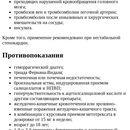
преходящих нарушений кровообращения головного
мозга;
тромбозов вен и тромбоэмболии легочной артерии;
тромбоэмболии после инвазивных и хирургических
вмешательств на сосуды;
инсульта.
Кроме того, применение рекомендовано при нестабильной
стенокардии.
Противопоказания
геморрагический диатез;
триада Фернана-Видаля;
печеночная или почечная недостаточность;
бронхиальная астма, индуцированная приемом
салициллатов и НПВП;
гиперчувствительность к ацетилсалициловой кислоте и
другим составляющим препарата;
желудочно-кишечные кровотечения или эрозивно-
язвенные поражения желудочно-кишечного тракта;
в комбинации с курсовым приемом метотрексата в
дозировке от 15 мг в неделю;
возраст до 18 лет;
1-й и 3-й триместры беременности и лактационный