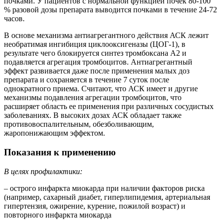
почками. У пациентов с нормальной функцией почек 80-100
% разовой дозы препарата выводится почками в течение 24-72
часов.
В основе механизма антиагрегантного действия АСК лежит
необратимая ингибиция циклооксигеназы (ЦОГ-1), в
результате чего блокируется синтез тромбоксана А2 и
подавляется агрегация тромбоцитов. Антиагрегантный
эффект развивается даже после применения малых доз
препарата и сохраняется в течение 7 суток после
однократного приема. Считают, что АСК имеет и другие
механизмы подавления агрегации тромбоцитов, что
расширяет область ее применения при различных сосудистых
заболеваниях. В высоких дозах АСК обладает также
противовоспалительным, обезболивающим,
жаропонижающим эффектом.
Показания к применению
В целях профилактики:
– острого инфаркта миокарда при наличии факторов риска
(например, сахарный диабет, гиперлипидемия, артериальная
гипертензия, ожирение, курение, пожилой возраст) и
повторного инфаркта миокарда