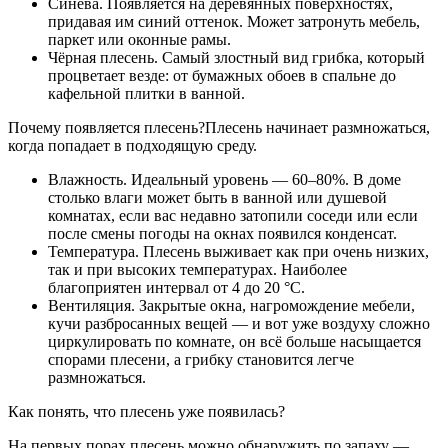
Синева. Появляется на деревянных поверхностях,
придавая им синий оттенок. Может затронуть мебель,
паркет или оконные рамы.
Чёрная плесень. Самый злостный вид грибка, который
процветает везде: от бумажных обоев в спальне до
кафельной плитки в ванной.
Почему появляется плесень?Плесень начинает размножаться,
когда попадает в подходящую среду.
Влажность. Идеальный уровень — 60–80%. В доме
столько влаги может быть в ванной или душевой
комнатах, если вас недавно затопили соседи или если
после смены погоды на окнах появился конденсат.
Температура. Плесень выживает как при очень низких,
так и при высоких температурах. Наиболее
благоприятен интервал от 4 до 20 °C.
Вентиляция. Закрытые окна, нагромождение мебели,
кучи разбросанных вещей — и вот уже воздуху сложно
циркулировать по комнате, он всё больше насыщается
спорами плесени, а грибку становится легче
размножаться.
Как понять, что плесень уже появилась?
На первых порах плесень можно обнаружить по запаху —