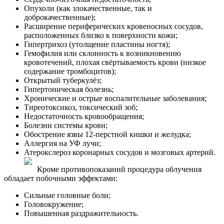
Опухоли (как злокачественные, так и
доброкачественные);
Расширение периферических кровеносных сосудов,
расположенных близко к поверхности кожи;
Гипертрихоз (утолщение пластины ногтя);
Гемофилия или склонность к возникновению
кровотечений, плохая свёртываемость крови (низкое
содержание тромбоцитов);
Открытый туберкулёз;
Гипертоническая болезнь;
Хронические и острые воспалительные заболевания;
Тиреотоксикоз, токсический зоб;
Недостаточность кровообращения;
Болезни системы крови;
Обострение язвы 12-перстной кишки и желудка;
Аллергия на УФ лучи;
Атерокслероз коронарных сосудов и мозговых артерий.
Кроме противопоказаний процедура облучения
обладает побочными эффектами:
Сильные головные боли;
Головокружение;
Повышенная раздражительность.