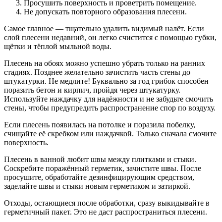
Просушить поверхность и проветрить помещение.
Не допускать повторного образования плесени.
Самое главное — тщательно удалить видимый налёт. Если
слой плесени недавний, он легко счистится с помощью губки,
щётки и тёплой мыльной воды.
Плесень на обоях можно успешно убрать только на ранних
стадиях. Позднее желательно зачистить часть стены до
штукатурки. Не медлите! Буквально за год грибок способен
поразить бетон и кирпич, пройдя через штукатурку.
Используйте наждачку для надёжности и не забудьте смочить
стены, чтобы предупредить распространение спор по воздуху.
Если плесень появилась на потолке и поразила побелку,
счищайте её скребком или наждачкой. Только сначала смочите
поверхность.
Плесень в ванной любит швы между плитками и стыки.
Соскребите поражённый герметик, зачистите швы. После
просушите, обработайте дезинфицирующим средством,
заделайте швы и стыки новым герметиком и затиркой.
Отходы, остающиеся после обработки, сразу выкидывайте в
герметичный пакет. Это не даст распространиться плесени.