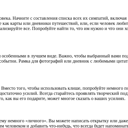
века. Начните с составления списка всех их симпатий, включая 
как карты или дневники путешествий, или, если человек любит ч
ализируйте все. Попробуйте найти то, что им нужно и что они х
бя особенными в лучшем виде. Важно, чтобы выбранный вами по
событии. Рамка для фотографий или дневник с любимыми цитата
 Вместо того, чтобы использовать клише, попробуйте немного 
едостаточно усилий. Всегда старайтесь проявлять творческий под
о, как вы его подарите, может многое сказать о ваших усилиях.
 нему немного «личного». Вы можете написать открытку или даже
 человеком и добавить что-нибудь, что всегда будет напоминать 