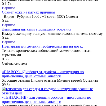
0
1.7к.
Варикоз
Сохнет кожа на пятках причины
–Видео –Рубрики 1000 . +1 совет (307) Советы
0
44
Варикоз
Депиляция нитками в домашних условиях
Каждую женщину волнуют лишние волоски на теле, поэтому
0
44
Варикоз
Препараты для лечения трофических язв на ногах
Течение хронических заболеваний может осложниться
серьезными
0
35
Сейчас смотрят
«DIABOX» (Диабокс) от диабета – инструкция по
применению, цена, отзывы, аналоги
Хорошие отзывы Плохие отзывы Мнение врачей Оставить
0
9.3к.
«ТЕНЗАКТИВ» для сердца и сосудов – инструкция по
применению, цена, отзывы, аналоги
Хорошие отзывы Плохие отзывы Мнение врачей Оставить