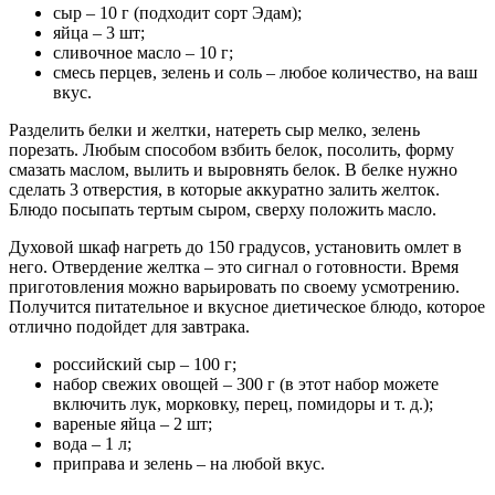
сыр – 10 г (подходит сорт Эдам);
яйца – 3 шт;
сливочное масло – 10 г;
смесь перцев, зелень и соль – любое количество, на ваш
вкус.
Разделить белки и желтки, натереть сыр мелко, зелень
порезать. Любым способом взбить белок, посолить, форму
смазать маслом, вылить и выровнять белок. В белке нужно
сделать 3 отверстия, в которые аккуратно залить желток.
Блюдо посыпать тертым сыром, сверху положить масло.
Духовой шкаф нагреть до 150 градусов, установить омлет в
него. Отвердение желтка – это сигнал о готовности. Время
приготовления можно варьировать по своему усмотрению.
Получится питательное и вкусное диетическое блюдо, которое
отлично подойдет для завтрака.
российский сыр – 100 г;
набор свежих овощей – 300 г (в этот набор можете
включить лук, морковку, перец, помидоры и т. д.);
вареные яйца – 2 шт;
вода – 1 л;
приправа и зелень – на любой вкус.