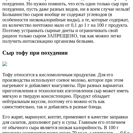
похудении. Но нужно помнить, что есть один только сыр при
похудении, пусть даже разных видов, ни в коем случае нельзя!
Большинство сыров вообще не содержат углеводов (в
особенности низкокалорийные виды), а те, которые содержат,
их количество ничтожно мало от 0,1 до 1 г на 100 г продукта.
Поэтому устраивать сырные диеты и ограничивать свой
рацион только сыром ЗАПРЕЩЕНО, так как можно легко
получить интоксикацию организма белками.
Сыр тофу при похудении
Тофу относится к кисломолочным продуктам. Для его
производства используют соевое молоко, которое при этом
нагревают и добавляют коагулянты. При разных вариантах
приготовления и технологиях изготовления сыр может иметь
мягкую и твердую консистенцию. Продукт обладает
нейтральным вкусом, поэтому его можно есть как
самостоятельно, так и добавлять в разные блюда.
Его жарят, маринуют, коптят, применяют в качестве заправки
для салатов, дополняют рагу и супы. Главным его отличием
от обычного сыра является низкая калорийность. В 100 г
продукта содержится всего около 70 ккал, а углеводов — 0,6 г.