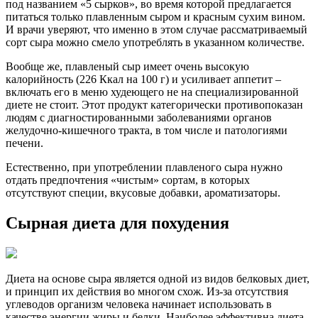
под названием «5 сырков», во время которой предлагается
питаться только плавленным сыром и красным сухим вином.
И врачи уверяют, что именно в этом случае рассматриваемый
сорт сыра можно смело употреблять в указанном количестве.
Вообще же, плавленый сыр имеет очень высокую
калорийность (226 Ккал на 100 г) и усиливает аппетит –
включать его в меню худеющего не на специализированной
диете не стоит. Этот продукт категорически противопоказан
людям с диагностированными заболеваниями органов
желудочно-кишечного тракта, в том числе и патологиями
печени.
Естественно, при употреблении плавленого сыра нужно
отдать предпочтения «чистым» сортам, в которых
отсутствуют специи, вкусовые добавки, ароматизаторы.
Сырная диета для похудения
Диета на основе сыра является одной из видов белковых диет,
и принцип их действия во многом схож. Из-за отсутствия
углеводов организм человека начинает использовать в
качестве энергии жиры и белки. Наиболее эффективна диета