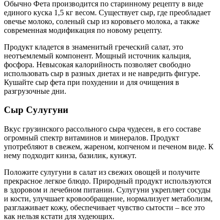
Обычно Фета производится по старинному рецепту в виде
единого куска 1,5 кг весом. Существует сыр, где преобладает
овечье молоко, соленый сыр из коровьего молока, а также
современная модификация по новому рецепту.
Продукт кладется в знаменитый греческий салат, это
неотъемлемый компонент. Мощный источник кальция,
фосфора. Невысокая калорийность позволяет свободно
использовать сыр в разных диетах и не навредить фигуре.
Кушайте сыр фета при похудении и для очищения в
разгрузочные дни.
Сыр Сулугуни
Вкус грузинского рассольного сыра чудесен, в его составе
огромный спектр витаминов и минералов. Продукт
употребляют в свежем, жареном, копченом и печеном виде. К
нему подходит кинза, базилик, кунжут.
Положите сулугуни в салат из свежих овощей и получите
прекрасное легкое блюдо. Природный продукт используются
в здоровом и лечебном питании. Сулугуни укрепляет сосуды
и кости, улучшает кровообращение, нормализует метаболизм,
разглаживает кожу, обеспечивает чувство сытости – все это
как нельзя кстати для худеющих.