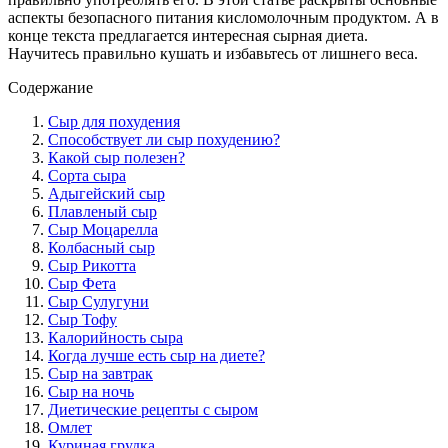
аспекты безопасного питания кисломолочным продуктом. А в
конце текста предлагается интересная сырная диета.
Научитесь правильно кушать и избавьтесь от лишнего веса.
Содержание
Сыр для похудения
Способствует ли сыр похудению?
Какой сыр полезен?
Сорта сыра
Адыгейский сыр
Плавленый сыр
Сыр Моцарелла
Колбасный сыр
Сыр Рикотта
Сыр Фета
Сыр Сулугуни
Сыр Тофу
Калорийность сыра
Когда лучше есть сыр на диете?
Сыр на завтрак
Сыр на ночь
Диетические рецепты с сыром
Омлет
Куриная грудка