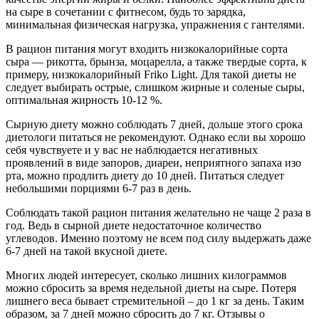
на сыре в сочетании с фитнесом, будь то зарядка,
минимальная физическая нагрузка, упражнения с гантелями.
В рацион питания могут входить низкокалорийные сорта
сыра — рикотта, брынза, моцарелла, а также твердые сорта, к
примеру, низкокалорийный Friko Light. Для такой диеты не
следует выбирать острые, слишком жирные и соленые сыры,
оптимальная жирность 10-12 %.
Сырную диету можно соблюдать 7 дней, дольше этого срока
диетологи питаться не рекомендуют. Однако если вы хорошо
себя чувствуете и у вас не наблюдается негативных
проявлений в виде запоров, диареи, неприятного запаха изо
рта, можно продлить диету до 10 дней. Питаться следует
небольшими порциями 6-7 раз в день.
Соблюдать такой рацион питания желательно не чаще 2 раза в
год. Ведь в сырной диете недостаточное количество
углеводов. Именно поэтому не всем под силу выдержать даже
6-7 дней на такой вкусной диете.
Многих людей интересует, сколько лишних килограммов
можно сбросить за время недельной диеты на сыре. Потеря
лишнего веса бывает стремительной – до 1 кг за день. Таким
образом, за 7 дней можно сбросить до 7 кг. Отзывы о