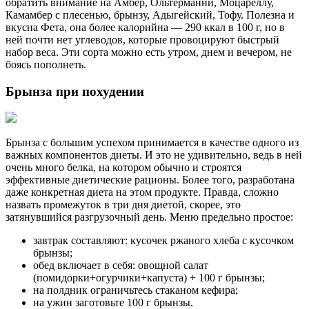
обратить внимание на Амбер, Ольтерманни, Моцареллу,
Камамбер с плесенью, брынзу, Адыгейский, Тофу. Полезна и
вкусна Фета, она более калорийна — 290 ккал в 100 г, но в
ней почти нет углеводов, которые провоцируют быстрый
набор веса. Эти сорта можно есть утром, днем и вечером, не
боясь пополнеть.
Брынза при похудении
Брынза с большим успехом принимается в качестве одного из
важных компонентов диеты. И это не удивительно, ведь в ней
очень много белка, на котором обычно и строятся
эффективные диетические рационы. Более того, разработана
даже конкретная диета на этом продукте. Правда, сложно
назвать промежуток в три дня диетой, скорее, это
затянувшийся разгрузочный день. Меню предельно простое:
завтрак составляют: кусочек ржаного хлеба с кусочком
брынзы;
обед включает в себя: овощной салат
(помидорки+огурчики+капуста) + 100 г брынзы;
на полдник ограничьтесь стаканом кефира;
на ужин заготовьте 100 г брынзы.