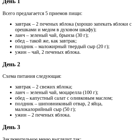
День 1
Всего предлагается 5 приемов пищи:
завтрак – 2 печеных яблока (хорошо запекать яблоки с
орешками и медом в духовом шкафу);
ланч – зеленый чай, брынза (30 г);
обед – такой же, как завтрак;
полдник – маложирный твердый сыр (20 г);
ужин – чай, 2 печеных яблока.
День 2
Схема питания следующая:
завтрак – 2 свежих яблока;
ланч – зеленый чай, моцарелла (100 г);
обед – капустный салат с оливковым маслом;
полдник – шиповниковый отвар, 2 яйца,
малокалорийный сыр (50 г);
ужин – 2 печеных яблока.
День 3
Заключительное меню выглядит так: