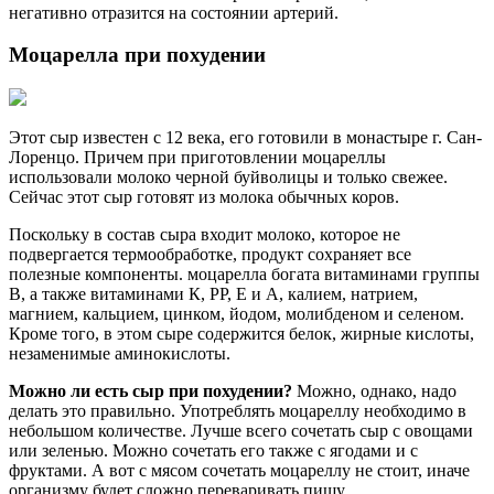
негативно отразится на состоянии артерий.
Моцарелла при похудении
Этот сыр известен с 12 века, его готовили в монастыре г. Сан-
Лоренцо. Причем при приготовлении моцареллы
использовали молоко черной буйволицы и только свежее.
Сейчас этот сыр готовят из молока обычных коров.
Поскольку в состав сыра входит молоко, которое не
подвергается термообработке, продукт сохраняет все
полезные компоненты. моцарелла богата витаминами группы
В, а также витаминами К, РР, Е и А, калием, натрием,
магнием, кальцием, цинком, йодом, молибденом и селеном.
Кроме того, в этом сыре содержится белок, жирные кислоты,
незаменимые аминокислоты.
Можно ли есть сыр при похудении?
Можно, однако, надо
делать это правильно. Употреблять моцареллу необходимо в
небольшом количестве. Лучше всего сочетать сыр с овощами
или зеленью. Можно сочетать его также с ягодами и с
фруктами. А вот с мясом сочетать моцареллу не стоит, иначе
организму будет сложно переваривать пищу.