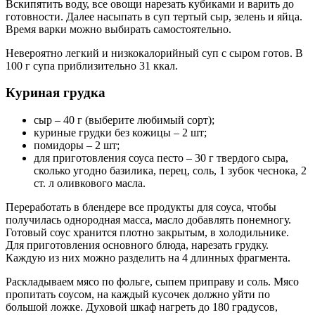
Вскипятить воду, все овощи нарезать кубиками и варить до
готовности. Далее насыпать в суп тертый сыр, зелень и яйца.
Время варки можно выбирать самостоятельно.
Невероятно легкий и низкокалорийный суп с сыром готов. В
100 г супа приблизительно 31 ккал.
Куриная грудка
сыр – 40 г (выберите любимый сорт);
куриные грудки без кожицы – 2 шт;
помидоры – 2 шт;
для приготовления соуса песто – 30 г твердого сыра,
сколько угодно базилика, перец, соль, 1 зубок чеснока, 2
ст. л оливкового масла.
Переработать в блендере все продукты для соуса, чтобы
получилась однородная масса, масло добавлять понемногу.
Готовый соус хранится плотно закрытым, в холодильнике.
Для приготовления основного блюда, нарезать грудку.
Каждую из них можно разделить на 4 длинных фрагмента.
Раскладываем мясо по фольге, сыпем приправу и соль. Мясо
пропитать соусом, на каждый кусочек должно уйти по
большой ложке. Духовой шкаф нагреть до 180 градусов,