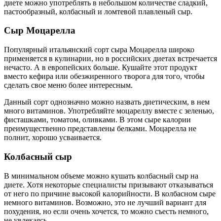
диете можно употреблять в небольшом количестве сладкий,
пастообразный, колбасный и ломтевой плавленый сыр.
Сыр Моцарелла
Популярный итальянский сорт сыра Моцарелла широко
применяется в кулинарии, но в российских диетах встречается
нечасто. А в европейских больше. Кушайте этот продукт
вместо кефира или обезжиренного творога для того, чтобы
сделать свое меню более интересным.
Данный сорт однозначно можно назвать диетическим, в нем
много витаминов. Употребляйте моцареллу вместе с зеленью,
фисташками, томатом, оливками. В этом сыре калории
преимущественно представлены белками. Моцарелла не
полнит, хорошо усваивается.
Колбасный сыр
В минимальном объеме можно кушать колбасный сыр на
диете. Хотя некоторые специалисты призывают отказываться
от него по причине высокой калорийности. В колбасном сыре
немного витаминов. Возможно, это не лучший вариант для
похудения, но если очень хочется, то можно съесть немного,
не увлекаясь.