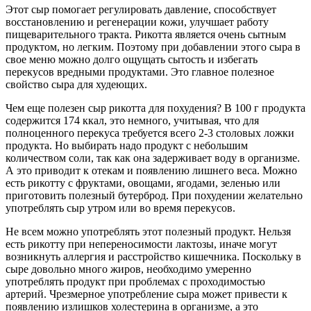
Этот сыр помогает регулировать давление, способствует
восстановлению и регенерации кожи, улучшает работу
пищеварительного тракта. Рикотта является очень сытным
продуктом, но легким. Поэтому при добавлении этого сыра в
свое меню можно долго ощущать сытость и избегать
перекусов вредными продуктами. Это главное полезное
свойство сыра для худеющих.
Чем еще полезен сыр рикотта для похудения? В 100 г продукта
содержится 174 ккал, это немного, учитывая, что для
полноценного перекуса требуется всего 2-3 столовых ложки
продукта. Но выбирать надо продукт с небольшим
количеством соли, так как она задерживает воду в организме.
А это приводит к отекам и появлению лишнего веса. Можно
есть рикотту с фруктами, овощами, ягодами, зеленью или
приготовить полезный бутерброд. При похудении желательно
употреблять сыр утром или во время перекусов.
Не всем можно употреблять этот полезный продукт. Нельзя
есть рикотту при непереносимости лактозы, иначе могут
возникнуть аллергия и расстройство кишечника. Поскольку в
сыре довольно много жиров, необходимо умеренно
употреблять продукт при проблемах с проходимостью
артерий. Чрезмерное употребление сыра может привести к
появлению излишков холестерина в организме, а это