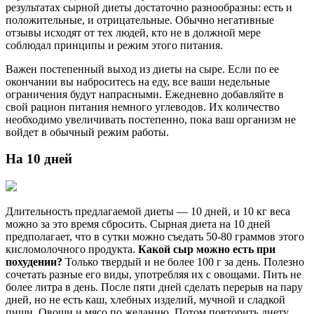
результатах сырной диеты достаточно разнообразны: есть и
положительные, и отрицательные. Обычно негативные
отзывы исходят от тех людей, кто не в должной мере
соблюдал принципы и режим этого питания.
Важен постепенный выход из диеты на сыре. Если по ее
окончании вы наброситесь на еду, все ваши недельные
ограничения будут напрасными. Ежедневно добавляйте в
свой рацион питания немного углеводов. Их количество
необходимо увеличивать постепенно, пока ваш организм не
войдет в обычный режим работы.
На 10 дней
Длительность предлагаемой диеты — 10 дней, и 10 кг веса
можно за это время сбросить. Сырная диета на 10 дней
предполагает, что в сутки можно съедать 50-80 граммов этого
кисломолочного продукта.
Какой сыр можно есть при
похудении?
Только твердый и не более 100 г за день. Полезно
сочетать разные его виды, употребляя их с овощами. Пить не
более литра в день. После пяти дней сделать перерыв на пару
дней, но не есть каш, хлебных изделий, мучной и сладкой
пищи. Овощи и мясо по желанию. Потом повторить диету.