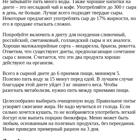
Не забывайте пить много воды. Также хорошие напитки на
диете – это несладкий чай и кофе. Употребляйте до 300 г сыра
в день, не больше. Лучше всего подходят твердые сыры.
Некоторые предлагают употреблять сыр до 17% жирности, но
его в продаже отыскать сложно.
Попробуйте включить в диету для похудения сливочный,
российский, сметанковый, голландский сыры и их аналоги.
Хороши малокалорийные сорта – моцарелла, брынза, рикотта.
Отметим, что существуют диеты, предполагающие сочетание
сыра с вином. Считается, что эти два продукта хорошо
действуют на организм.
Всего в сырной диете до 6 приемов пищи, минимум 5.
Полезно пить воду за 15 минут перед едой. В лучшем случае
благодаря этой диете уйдет 3 кг лишнего веса. Чтобы
разогнать метаболизм, нужно пить между приемами пищи.
Целесообразно выбирать очищенную воду. Правильное питье
ускоряет сжигание жира. Не надо мучиться от голода. Если
сильно хочется кушать, то не возбраняется употребить легкий
йогурт или выпить порцию биокефира. Меню может быть
любым, основанным на полезных продуктах, без переедания.
Ниже приведен примерный рацион на 3 дня.