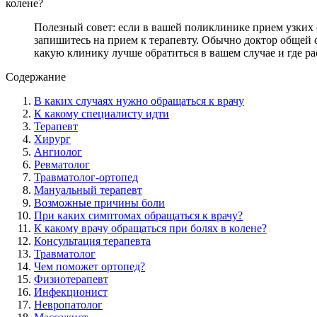
колене?
Полезный совет: если в вашей поликлинике прием узких с
запишитесь на прием к терапевту. Обычно доктор общей с
какую клинику лучше обратиться в вашем случае и где р
Содержание
В каких случаях нужно обращаться к врачу
К какому специалисту идти
Терапевт
Хирург
Ангиолог
Ревматолог
Травматолог-ортопед
Мануальный терапевт
Возможные причины боли
При каких симптомах обращаться к врачу?
​​​​​​К какому врачу обращаться при болях в колене?
Консультация терапевта
Травматолог
Чем поможет ортопед?
Физиотерапевт
Инфекционист
Невропатолог