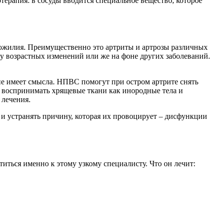
ерапия: в сосуды вводится специальное вещество, которое
хожилия. Преимущественно это артриты и артрозы различных
у возрастных изменений или же на фоне других заболеваний.
е имеет смысла. НПВС помогут при остром артрите снять
ет воспринимать хрящевые ткани как инородные тела и
 лечения.
 и устранять причину, которая их провоцирует – дисфункции
иться именно к этому узкому специалисту. Что он лечит: