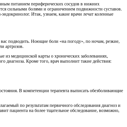
аточным питанием периферических сосудов в нижних
ается сильными болями и ограничением подвижности суставов.
-эндокринолог. Итак, узнаем, какие врачи лечат коленные
 вас подводить. Ноющие боли «на погоду», по ночам, резкие,
и артрозов.
нные из медицинской карты о хронических заболеваниях,
о диагноза. Кроме того, врач выполнит такие действия:
 состояния. В компетенции терапевта выписать обезболивающие
олагаемый по результатам первичного обследования диагноз и
авит пациента на более тщательное обследование, возможно,