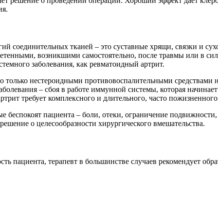
мет решение о проведении операции. Хороший эффект дает клерот
ия.
гий соединительных тканей – это суставные хрящи, связки и су
етенными, возникшими самостоятельно, после травмы или в сил
стемного заболевания, как ревматоидный артрит.
го только нестероидными противовоспалительными средствами н
заболевания – сбоя в работе иммунной системы, которая начина
артрит требует комплексного и длительного, часто пожизненного
ые беспокоят пациента – боли, отеки, ограничение подвижности,
решение о целесообразности хирургического вмешательства.
сть пациента, терапевт в большинстве случаев рекомендует обрат