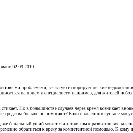
овано
02.09.2019
ытовыми проблемами, зачастую игнорирует легкие недомогания и
писаться на прием к специалисту, например, для жителей небол
 стихает. Но в большинстве случаев через время возникает вновь
ые средства больше не помогают? Боли в коленном суставе могу
 даже банальный ушиб может стать толчком к развитию воспален
ременно обратиться к врачу за компетентной помощью. К кому им