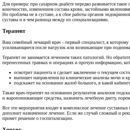
Для примера: при сахарном диабете нередко развивается тако
конечностях, изменением состава крови, застойными явлениям
Но проблема не в суставе, а в сбое работы органов эндокринн
суставы и в чем разница между их специализациями.
Терапевт
Ваш семейный лечащий врач – первый специалист, к которому сл
усиливающиеся после нагрузок или возникающие при подниман
Терапевт не занимается лечением таких патологий. Но обратить
перенесенных травмах и операциях и прочую информацию, котор
осмотрит пациента и сделает заключение о текущем сост
выпишет направления на клинические анализы мочи и кр
подскажет на основании жалоб больного, в какой кабине
Также врач-терапевт на основании результатов анализов подск
и жаропонижающие средства, назначить лечебную диету, порек
Все эти мероприятия входят в комплексное лечение суставных 
дополнит назначенное лечение. Если же случай сложный и реко
примет решение о госпитализации.
Хирург