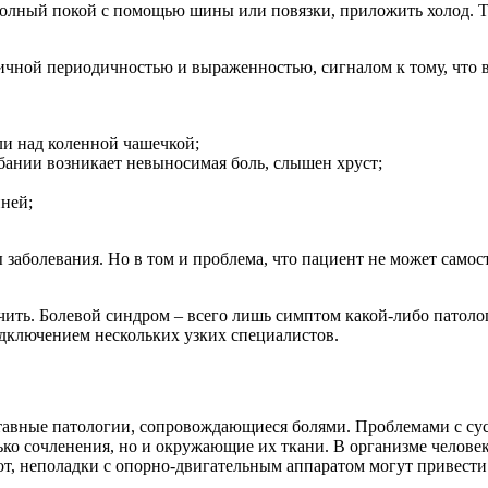
полный покой с помощью шины или повязки, приложить холод. 
личной периодичностью и выраженностью, сигналом к тому, что 
ли над коленной чашечкой;
бании возникает невыносимая боль, слышен хруст;
пней;
 заболевания. Но в том и проблема, что пациент не может самос
лечить. Болевой синдром – всего лишь симптом какой-либо патол
подключением нескольких узких специалистов.
ставные патологии, сопровождающиеся болями. Проблемами с сус
ько сочленения, но и окружающие их ткани. В организме человека
от, неполадки с опорно-двигательным аппаратом могут привест