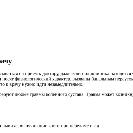
рачу
исываться на прием к доктору, даже если поликлиника находится
и носят физиологический характер, вызваны банальным переуто
что к врачу нужно идти незамедлительно.
ебуют любые травмы коленного сустава. Травма может возникну
 вывихе, выпячивание кости при переломе и т.д.