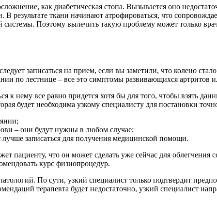
е осложнение, как диабетическая стопа. Вызывается оно недост
и. В результате ткани начинают атрофироваться, что сопровожд
ой системы. Поэтому вылечить такую проблему может только врач
едует записаться на прием, если вы заметили, что колено стало
ии по лестнице – все это симптомы развивающихся артритов ил
ся к нему все равно придется хотя бы для того, чтобы взять да
ая будет необходима узкому специалисту для постановки точног
оянии;
ови – они будут нужны в любом случае;
т лучше записаться для получения медицинской помощи.
ажет пациенту, что он может сделать уже сейчас для облегчения
омендовать курс физиопроцедур.
патологий. По сути, узкий специалист только подтвердит предп
мендаций терапевта будет недостаточно, узкий специалист напр