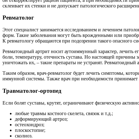
он откорректирует рацион пациента, а при необходимости при
склеивает их стенки и не допускает патологического расширен
Ревматолог
Этот специалист занимается исследованием и лечением патоло
форм. Такие заболевания могут быть врожденными или приобр
К ревматологу обращаются при подозрении такого опасного си
Ревматоидный артрит носит аутоиммунный характер, лечить е
боли, температуру, отечность сустава. Но настоящей причины 
уничтожать их, – такие препараты не устранят. Ревматоидный 
Таким образом, врач-ревматолог будет лечить симптомы, котор
иммунной системы. Также врач при необходимости принимает 
Травматолог-ортопед
Если болят суставы, крутят, ограничивают физическую активно
любые травмы костного скелета, связок и т.д.;
деформирующий артроз;
остеохондроз;
плоскостопие;
сколиоз.