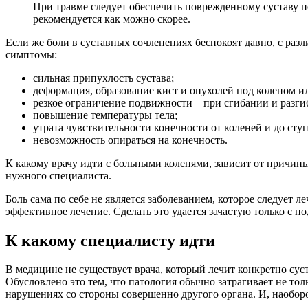
При травме следует обеспечить поврежденному суставу 
рекомендуется как можно скорее.
Если же боли в суставных сочленениях беспокоят давно, с раз
симптомы:
сильная припухлость сустава;
деформация, образование кист и опухолей под коленом и
резкое ограничение подвижности – при сгибании и разги
повышение температуры тела;
утрата чувствительности конечности от коленей и до сту
невозможность опираться на конечность.
К какому врачу идти с больными коленями, зависит от причины
нужного специалиста.
Боль сама по себе не является заболеванием, которое следует 
эффективное лечение. Сделать это удается зачастую только с 
К какому специалисту идти
В медицине не существует врача, который лечит конкретно су
Обусловлено это тем, что патология обычно затрагивает не тол
нарушениях со стороны совершенно другого органа. И, наобор