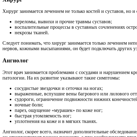
Хирург занимается лечением не только костей и суставов, но 
переломы, вывихи и прочие травмы суставов;
воспалительные процессы в суставных сочленениях остро
некрозы тканей.
Следует понимать, что хирург занимается только лечением н
нервов, кожными высыпаниями, он будет подключать других уз
Ангиолог
Этот врач занимается проблемами с сосудами и нарушением кро
патологии. На их развитие указывают такие симптомы:
сосудистые звездочки и сеточки на ногах;
выраженные, вспухшие вены багрового или лилового отт
судороги, ограничение подвижности нижних конечносте
ночные боли;
парез, ощущение «мурашек» по коже ног;
быстрая утомляемость ног;
уплотнения на коже и в мягких тканях.
Ангиолог, скорее всего, назначит дополнительные обследова