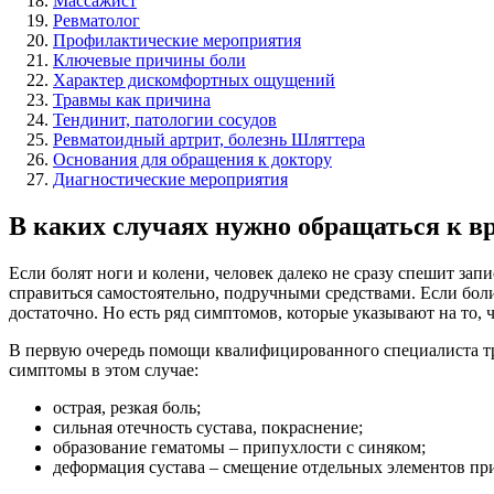
Массажист
Ревматолог
Профилактические мероприятия
Ключевые причины боли
Характер дискомфортных ощущений
Травмы как причина
Тендинит, патологии сосудов
Ревматоидный артрит, болезнь Шляттера
Основания для обращения к доктору
Диагностические мероприятия
В каких случаях нужно обращаться к в
Если болят ноги и колени, человек далеко не сразу спешит зап
справиться самостоятельно, подручными средствами. Если бол
достаточно. Но есть ряд симптомов, которые указывают на то, 
В первую очередь помощи квалифицированного специалиста тр
симптомы в этом случае:
острая, резкая боль;
сильная отечность сустава, покраснение;
образование гематомы – припухлости с синяком;
деформация сустава – смещение отдельных элементов при