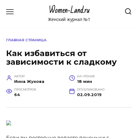
Перейти
Women-Land.ru
к
содержанию
Женский журнал №1
ГЛАВНАЯ СТРАНИЦА
Как избавиться от
зависимости к сладкому
АВТОР
НА ЧТЕНИЕ
Инна Жукова
18 мин
ПРОСМОТРОВ
ОПУБЛИКОВАНО
64
02.09.2019
Если вы постоянно лопаете печеньки с