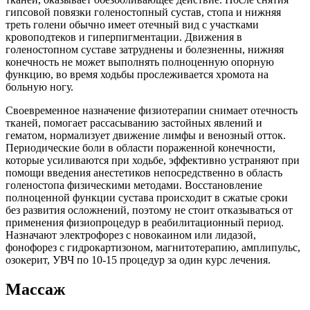
гипсовой повязки голеностопный сустав, стопа и нижняя
треть голени обычно имеет отечный вид с участками
кровоподтеков и гиперпигментации. Движения в
голеностопном суставе затруднены и болезненны, нижняя
конечность не может выполнять полноценную опорную
функцию, во время ходьбы прослеживается хромота на
больную ногу.
Своевременное назначение физиотерапии снимает отечность
тканей, помогает рассасыванию застойных явлений и
гематом, нормализует движение лимфы и венозный отток.
Периодические боли в области пораженной конечности,
которые усиливаются при ходьбе, эффективно устраняют при
помощи введения анестетиков непосредственно в область
голеностопа физическими методами. Восстановление
полноценной функции сустава происходит в сжатые сроки
без развития осложнений, поэтому не стоит отказываться от
применения физиопроцедур в реабилитационный период.
Назначают электрофорез с новокаином или лидазой,
фонофорез с гидрокартизоном, магнитотерапию, амплипульс,
озокерит, УВЧ по 10-15 процедур за один курс лечения.
Массаж