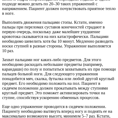
подходе можно делать по 20–30 таких упражнений с
напряжением. Пациент должен почувствовать приятное тепло
в ноге.
Выполнять движения пальцами стопы. Кстати, именно
пальцы при переломах суставов конечностей страдают в
первую очередь, поскольку даже малейшее ухудшение
кровотока сказывается на них катастрофически. Пальцами
необходимо шевелить хотя бы 10 минут. Медленно разводить
носки ступней в разные стороны. Упражнение выполняется
10 раз.
Захват пальцами ног каких-либо предметов. Для этого
необходимо раскидать небольшие предметы (например,
карандаши) по полу и попытаться захватывать их при помощи
пальцев больной ноги. Для следующего упражнения
понадобится мяч, скалка, бутылка или любой другой круглый
предмет. Его необходимо положить на пол. Пациент в
сидячем положении должен прокатывать между ступнями
круглый предмет. Это поможет активизировать точки на
ступне, способствуя ускорению обменных процессов.
Еще одно упражнение проводится в сидячем положении.
Пациенту необходимо вытянуть вперед ногу и поднять ее на
максимально возможную высоту, минимум 5–7 раз. Кстати,