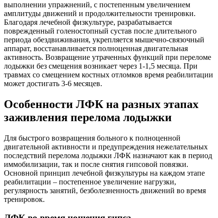
выполнении упражнений, с постепенным увеличением
амплитуды движений и продолжительности тренировки.
Благодаря лечебной физкультуре, разрабатывается
поврежденный голеностопный сустав после длительного
периода обездвиживания, укрепляется мышечно-связочный
аппарат, восстанавливается полноценная двигательная
активность. Возвращение утраченных функций при переломе
лодыжки без смещения возникает через 1-1,5 месяца. При
травмах со смещением костных отломков время реабилитации
может достигать 3-6 месяцев.
Особенности ЛФК на разных этапах
заживления перелома лодыжки
Для быстрого возвращения больного к полноценной
двигательной активности и предупреждения нежелательных
последствий перелома лодыжки ЛФК назначают как в период
иммобилизации, так и после снятия гипсовой повязки.
Основной принцип лечебной физкультуры на каждом этапе
реабилитации – постепенное увеличение нагрузки,
регулярность занятий, безболезненность движений во время
тренировок.
ЛФК во время ношения гипса