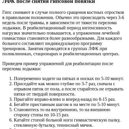
ЛФК после снятия гипсовой повязки
Гипс снимают в случае полного сращения костных отростков
в правильном положении. Обычно это происходить через 3-6
недель после травмы, в зависимости от тяжести перелома
лодыжки. В реабилитационный период интенсивность
нагрузки значительно повышается, а упражнения лечебной
гимнастики становятся более разнообразными. Для каждого
больного составляют индивидуальную программу
тренировок. Занятия проводятся в группах ЛФК при
поликлиниках, стационарах и реабилитационных центрах.
Приведем пример упражнений для реабилитации после
перелома лодыжки:
Попеременно ходите на пятках и носках по 5-10 минут.
Приседайте как можно глубже по 3-7 раз, сначала с
отрывом пяток от пола, а после старайтесь не отрывать
пятки от твердой поверхности.
Прыгайте вправо-влево и вперед-назад по 8-15 раз.
Бегайте приставным шагом и на месте по 5-10 минут.
Становитесь то на внутреннюю, то на внешнюю
сторону стопы по 10-15 раз.
Катайте стопой больной ноги гимнастическую палку,
стеклянную бутылку, теннисный мячик.