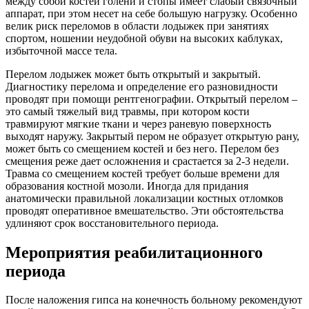
между собой костей голени и стопы имеет слабый связочный
аппарат, при этом несет на себе большую нагрузку. Особенно
велик риск переломов в области лодыжек при занятиях
спортом, ношении неудобной обуви на высоких каблуках,
избыточной массе тела.
Перелом лодыжек может быть открытый и закрытый.
Диагностику перелома и определение его разновидности
проводят при помощи рентгенографии. Открытый перелом –
это самый тяжелый вид травмы, при котором кости
травмируют мягкие ткани и через раневую поверхность
выходят наружу. Закрытый пером не образует открытую рану,
может быть со смещением костей и без него. Перелом без
смещения реже дает осложнения и срастается за 2-3 недели.
Травма со смещением костей требует больше времени для
образования костной мозоли. Иногда для придания
анатомически правильной локализации костных отломков
проводят оперативное вмешательство. Эти обстоятельства
удлиняют срок восстановительного периода.
Мероприятия реабилитационного
периода
После наложения гипса на конечность больному рекомендуют