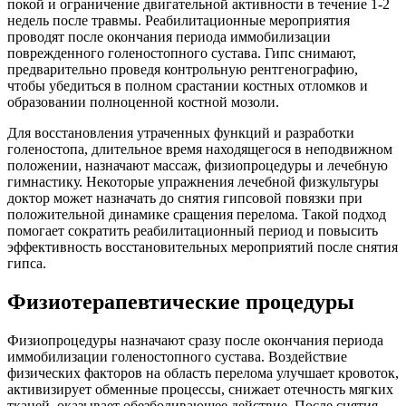
покой и ограничение двигательной активности в течение 1-2
недель после травмы. Реабилитационные мероприятия
проводят после окончания периода иммобилизации
поврежденного голеностопного сустава. Гипс снимают,
предварительно проведя контрольную рентгенографию,
чтобы убедиться в полном срастании костных отломков и
образовании полноценной костной мозоли.
Для восстановления утраченных функций и разработки
голеностопа, длительное время находящегося в неподвижном
положении, назначают массаж, физиопроцедуры и лечебную
гимнастику. Некоторые упражнения лечебной физкультуры
доктор может назначать до снятия гипсовой повязки при
положительной динамике сращения перелома. Такой подход
помогает сократить реабилитационный период и повысить
эффективность восстановительных мероприятий после снятия
гипса.
Физиотерапевтические процедуры
Физиопроцедуры назначают сразу после окончания периода
иммобилизации голеностопного сустава. Воздействие
физических факторов на область перелома улучшает кровоток,
активизирует обменные процессы, снижает отечность мягких
тканей, оказывает обезболивающее действие. После снятия