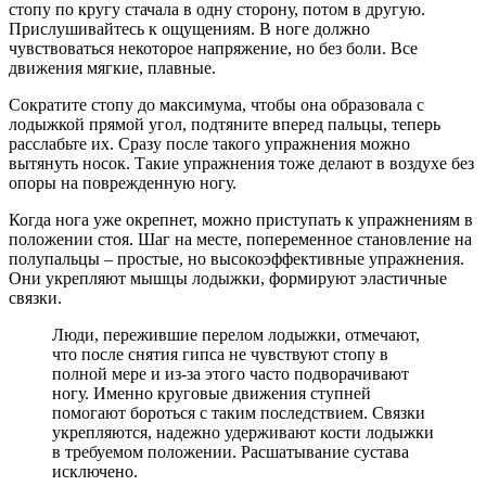
стопу по кругу стачала в одну сторону, потом в другую.
Прислушивайтесь к ощущениям. В ноге должно
чувствоваться некоторое напряжение, но без боли. Все
движения мягкие, плавные.
Сократите стопу до максимума, чтобы она образовала с
лодыжкой прямой угол, подтяните вперед пальцы, теперь
расслабьте их. Сразу после такого упражнения можно
вытянуть носок. Такие упражнения тоже делают в воздухе без
опоры на поврежденную ногу.
Когда нога уже окрепнет, можно приступать к упражнениям в
положении стоя. Шаг на месте, попеременное становление на
полупальцы – простые, но высокоэффективные упражнения.
Они укрепляют мышцы лодыжки, формируют эластичные
связки.
Люди, пережившие перелом лодыжки, отмечают,
что после снятия гипса не чувствуют стопу в
полной мере и из-за этого часто подворачивают
ногу. Именно круговые движения ступней
помогают бороться с таким последствием. Связки
укрепляются, надежно удерживают кости лодыжки
в требуемом положении. Расшатывание сустава
исключено.