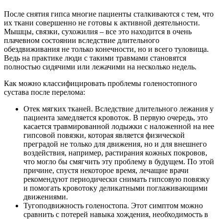
После снятия гипса многие пациенты сталкиваются с тем, что
их ткани совершенно не готовы к активной деятельности.
Мышцы, связки, сухожилия – все это находится в очень
плачевном состоянии вследствие длительного
обездвиживания не только конечности, но и всего туловища.
Ведь на практике люди с такими травмами становятся
полностью сидячими или лежачими на несколько недель.
Как можно классифицировать проблемы голеностопного
сустава после перелома:
Отек мягких тканей. Вследствие длительного лежания у
пациента замедляется кровоток. В первую очередь, это
касается травмированной лодыжки с наложенной на нее
гипсовой повязки, которая является физической
преградой не только для движения, но и для внешнего
воздействия, например, растирания кожных покровов,
что могло бы смягчить эту проблему в будущем. По этой
причине, спустя некоторое время, лечащие врачи
рекомендуют периодически снимать гипсовую повязку
и помогать кровотоку деликатными поглаживающими
движениями.
Тугоподвижность голеностопа. Этот симптом можно
сравнить с потерей навыка хождения, необходимость в