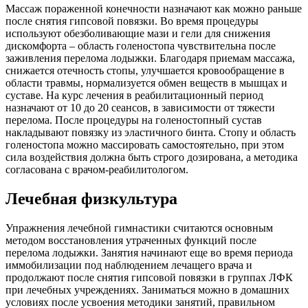
Массаж пораженной конечности назначают как можно раньше
после снятия гипсовой повязки. Во время процедуры
используют обезболивающие мази и гели для снижения
дискомфорта – область голеностопа чувствительна после
заживления перелома лодыжки. Благодаря приемам массажа,
снижается отечность стопы, улучшается кровообращение в
области травмы, нормализуется обмен веществ в мышцах и
суставе. На курс лечения в реабилитационный период
назначают от 10 до 20 сеансов, в зависимости от тяжести
перелома. После процедуры на голеностопный сустав
накладывают повязку из эластичного бинта. Стопу и область
голеностопа можно массировать самостоятельно, при этом
сила воздействия должна быть строго дозирована, а методика
согласована с врачом-реабилитологом.
Лечебная физкультура
Упражнения лечебной гимнастики считаются основным
методом восстановления утраченных функций после
перелома лодыжки. Занятия начинают еще во время периода
иммобилизации под наблюдением лечащего врача и
продолжают после снятия гипсовой повязки в группах ЛФК
при лечебных учреждениях. Заниматься можно в домашних
условиях после усвоения методики занятий, правильном