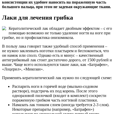
консистенции их удобнее наносить на пораженную часть
большого пальца, при этом не задевая окружающие ткани.
Лаки для лечения грибка
Кератолитический лак обладает двойным эффектом – с его
помощью возможно не только удаление ногтя на ноге при
грибке, но и профилактика онихомикоза.
В пользу лака говорит также удобный способ применения –
не нужно заклеивать ноготки пластырем и беспокоиться, что
он намок или сполз. Однако есть и минус – качественный
антигрибковый лак стоит достаточно дорого, от 1500 рублей и
выше. Чаще всего используются такие лаки, как «Батрафен»,
«Лоцерил», «Микозан».
Применять кератолитический лак нужно по следующей схеме:
Распарить ноги в горячей воде (мыльно-содовом
растворе), подстричь их под корень. После этого
одноразовой пилочкой (входит в комплект) соскрести
пораженную грибком часть ногтевой пластинки.
Намазать лак тонким слоем (иногда требуется 2-3 слоя).
Некоторые препараты (например, «Батрафен»)
используют по специальной схеме: первый месяц