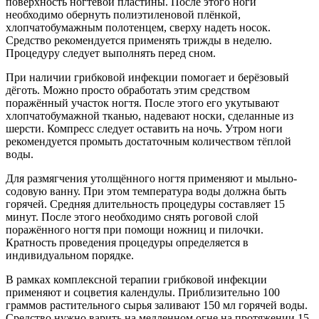
поверхность ногтевой пластины. После этого ноги
необходимо обернуть полиэтиленовой плёнкой,
хлопчатобумажным полотенцем, сверху надеть носок.
Средство рекомендуется применять трижды в неделю.
Процедуру следует выполнять перед сном.
При наличии грибковой инфекции помогает и берёзовый
дёготь. Можно просто обработать этим средством
поражённый участок ногтя. После этого его укутывают
хлопчатобумажной тканью, надевают носки, сделанные из
шерсти. Компресс следует оставить на ночь. Утром ноги
рекомендуется промыть достаточным количеством тёплой
воды.
Для размягчения утолщённого ногтя применяют и мыльно-
содовую ванну. При этом температура воды должна быть
горячей. Средняя длительность процедуры составляет 15
минут. После этого необходимо снять роговой слой
поражённого ногтя при помощи ножниц и пилочки.
Кратность проведения процедуры определяется в
индивидуальном порядке.
В рамках комплексной терапии грибковой инфекции
применяют и соцветия календулы. Приблизительно 100
граммов растительного сырья заливают 150 мл горячей воды.
Средство нужно варить на медленном огне на протяжении 15