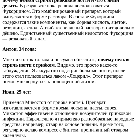
почему нельзя стричь грибковые ногти и что с ними
делать.
В результате пока решила воспользоваться
Фукорцином. Это комбинированный препарат, который
выпускается в форме раствора. В составе Фукорцина
содержатся такие компоненты, как борная кислота, ацетон,
резорцин, фенол. Антибактериальный раствор стоит довольно
дёшево. Единственный существенный недостаток Фукорцина
— резковатый запах.
Антон, 34 года:
Мне никто так толком и не сумел объяснить,
почему нельзя
стричь ногти с грибком
. Видимо, это просто какое-то
заблуждение. Я аккуратно подстриг больные ногти, после
этого стал пользоваться лаком «Лоцерил». Этот препарат
помог мне вернуться к полноценной жизни.
Иван, 25 лет:
Применял Микостоп от грибка ногтей. Препарат
изготавливается в форме крема, лосьона, пасты, спрея.
Микостоп эффективен в отношении возбудителей грибковой
инфекции. Параллельно я применяю разнообразные народные
средства: например, отвар на основе полыни. Кроме того,
регулярно делаю компресс с бинтом, пропитанный отваром
календулы.