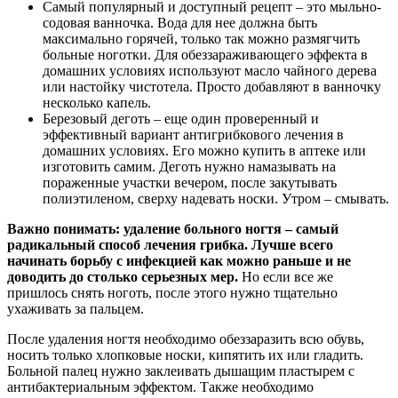
Самый популярный и доступный рецепт – это мыльно-
содовая ванночка. Вода для нее должна быть
максимально горячей, только так можно размягчить
больные ноготки. Для обеззараживающего эффекта в
домашних условиях используют масло чайного дерева
или настойку чистотела. Просто добавляют в ванночку
несколько капель.
Березовый деготь – еще один проверенный и
эффективный вариант антигрибкового лечения в
домашних условиях. Его можно купить в аптеке или
изготовить самим. Деготь нужно намазывать на
пораженные участки вечером, после закутывать
полиэтиленом, сверху надевать носки. Утром – смывать.
Важно понимать: удаление больного ногтя – самый
радикальный способ лечения грибка. Лучше всего
начинать борьбу с инфекцией как можно раньше и не
доводить до столько серьезных мер.
Но если все же
пришлось снять ноготь, после этого нужно тщательно
ухаживать за пальцем.
После удаления ногтя необходимо обеззаразить всю обувь,
носить только хлопковые носки, кипятить их или гладить.
Больной палец нужно заклеивать дышащим пластырем с
антибактериальным эффектом. Также необходимо