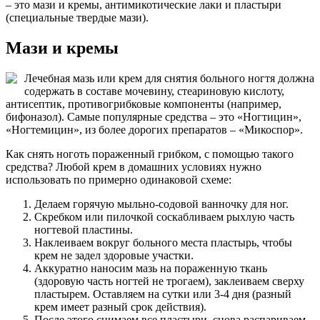
– это мази и кремы, антимикотические лаки и пластыри
(специальные твердые мази).
Мази и кремы
Лечебная мазь или крем для снятия больного ногтя должна
содержать в составе мочевину, стеариновую кислоту,
антисептик, противогрибковые компоненты (например,
бифоназол). Самые популярные средства – это «Ногтицин»,
«Ногтемицин», из более дорогих препаратов – «Микоспор».
Как снять ноготь пораженный грибком, с помощью такого
средства? Любой крем в домашних условиях нужно
использовать по примерно одинаковой схеме:
Делаем горячую мыльно-содовой ванночку для ног.
Скребком или пилочкой соскабливаем рыхлую часть
ногтевой пластины.
Наклеиваем вокруг больного места пластырь, чтобы
крем не задел здоровые участки.
Аккуратно наносим мазь на пораженную ткань
(здоровую часть ногтей не трогаем), заклеиваем сверху
пластырем. Оставляем на сутки или 3-4 дня (разный
крем имеет разный срок действия).
После этого снимаем все пластыри, снова распариваем