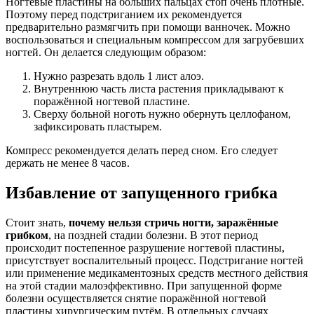
Ногтевые пластины на больших пальцах стоп очень плотные.
Поэтому перед подстриганием их рекомендуется
предварительно размягчить при помощи ванночек. Можно
воспользоваться и специальным компрессом для загрубевших
ногтей. Он делается следующим образом:
Нужно разрезать вдоль 1 лист алоэ.
Внутреннюю часть листа растения прикладывают к
поражённой ногтевой пластине.
Сверху больной ноготь нужно обернуть целлофаном,
зафиксировать пластырем.
Компресс рекомендуется делать перед сном. Его следует
держать не менее 8 часов.
Избавление от запущенного грибка
Стоит знать,
почему нельзя стричь ногти, заражённые
грибком
, на поздней стадии болезни. В этот период
происходит постепенное разрушение ногтевой пластины,
присутствует воспалительный процесс. Подстригание ногтей
или применение медикаментозных средств местного действия
на этой стадии малоэффективно. При запущенной форме
болезни осуществляется снятие поражённой ногтевой
пластины хирургическим путём. В отдельных случаях