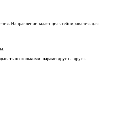
ния. Направление задает цель тейпирования: для
.
ы.
адывать несколькими шарами друг на друга.