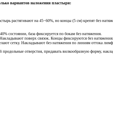
олько вариантов наложения пластыря:
ырь растягивают на 45−60%, но концы (5 см) крепят без натяже
40% состоянии, база фиксируется по бокам без натяжения.
Накладывают поверх связок. Концы фиксируются без натяжения
елают сетку. Накладывают без натяжения по линиям оттока лимф
ей продольные отверстия, придавать вилкообразную форму, накл