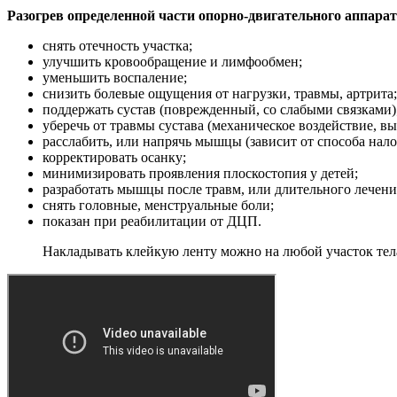
Разогрев определенной части опорно-двигательного аппарат
снять отечность участка;
улучшить кровообращение и лимфообмен;
уменьшить воспаление;
снизить болевые ощущения от нагрузки, травмы, артрита;
поддержать сустав (поврежденный, со слабыми связками)
уберечь от травмы сустава (механическое воздействие, вы
расслабить, или напрячь мышцы (зависит от способа нал
корректировать осанку;
минимизировать проявления плоскостопия у детей;
разработать мышцы после травм, или длительного лечени
снять головные, менструальные боли;
показан при реабилитации от ДЦП.
Накладывать клейкую ленту можно на любой участок тела