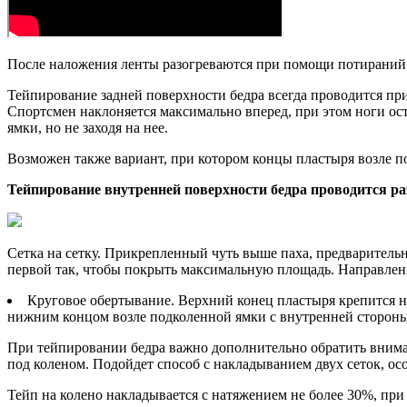
После наложения ленты разогреваются при помощи потираний
Тейпирование задней поверхности бедра всегда проводится пр
Спортсмен наклоняется максимально вперед, при этом ноги ост
ямки, но не заходя на нее.
Возможен также вариант, при котором концы пластыря возле п
Тейпирование внутренней поверхности бедра проводится р
Сетка на сетку. Прикрепленный чуть выше паха, предварительн
первой так, чтобы покрыть максимальную площадь. Направлени
Круговое обертывание. Верхний конец пластыря крепится на
нижним концом возле подколенной ямки с внутренней стороны б
При тейпировании бедра важно дополнительно обратить вниман
под коленом. Подойдет способ с накладыванием двух сеток, о
Тейп на колено накладывается с натяжением не более 30%, при 