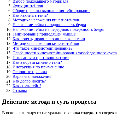
Выбор подходящего материала
Функции тейпов
Общие правила выполнения тейпирования
Как наклеить тейп?
Методика наложения кинезиотейпов
Наложение тейпа на заднюю часть бедра
Наложение тейпа на переднюю поверхность бедра
Тейпирование приводящей мышцы
Как понять, правильно ли наложен тейп
Методика наложения кинезиотейпов
Что такое кинезиотейпирование?
Особенности кинезиотейпирования тазобедренного суста
Показания и противопоказания
Как выбрать кинезио тейп?
Инструкция по применению
Основные правила
Варианты наложения
Как долго носить?
Как снять тейп?
Отзывы
Действие метода и суть процесса
В основе пластыря из натурального хлопка содержатся согрева