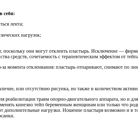
в себя:
ться лента;
зических нагрузок;
, поскольку они могут отклеить пластырь. Исключение — фирме
ства средств, сочетаемость с терапевтическим эффектом от тейпа
а момента отклеивания: пластырь отпаривают, снимают по линии
личие, или отсутствию рисунка, но также и количеством активно
я реабилитации травм опорно-двигательного аппарата, но и для 
именять кинезио тейп беременным женщинам или только что род
т дополнительные нагрузки. Ношение пластыря возможно и в то
осанки.