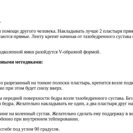
.
и помощи другого человека. Накладывать лучше 2 пластыря пря
аются прямые. Ленту крепят начиная от тазобедренного сустава
одколенной ямки разойдутся V-образной формой.
азными методиками:
о разрезанный на тонкие полоски пластырь, крепится возле под
е при этом будет снизу вверх.
 передней поверхности бедра возле тазобедренного сустава. Без
едра. Желательно накладывать не один, а два пластыря друг на
ие на коленный сустав. Желательно сделать ему поддержку в ви
собенно при внутреннем тейпировании.
сгибе под углом 90 градусов.