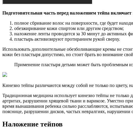
Подготовительная часть перед наложением тейпа включает 
полное сбривание волос на поверхности, где будет находи
обезжиривание кожи спиртом или другим средством;
наложение ленты проводится за 30 минут до активных фи
пластырь активизируют протиранием рукой сверху.
Использовать дополнительные обезболивающие кремы не стоит
кожи без пластыря допустимо, но стоит брать во внимание свой
Применение пластыря детьми может быть проблемным из-з
Кинезио тейпы различаются между собой не только по цвету, на
Традиционная медицина использует кинезио тейпы не только дл
артритах, разрушении хрящевой ткани и варикозе. Уместно пр
время вынашивания ребенка сильно расслабляются, испытываю
пояснице, разрушении дисков, частых невралгиях, нарушении 
Наложение тейпов