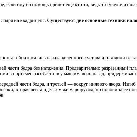
е, если ему на помощь придет еще кто-то, ведь это увеличит ша
астыря на квадрицепс.
Существуют две основные техники нал
концы тейпа касались начала коленного сустава и отходили от та
ней части бедра без натяжения. Предварительно разрезанный пл
нии: спортсмен загибает ногу максимально назад, придерживает 
ередней части бедра, и третьей — вокруг нижнего якоря. Изгиб 
ашечки, вторая лента идет тем же маршрутом, но половина ее по
ок.