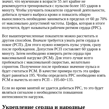
значит, что мужчинам в возрасте 55 лет крайне не
рекомендуется тренироваться с пульсом более 165 ударов в
минуту. Чтобы улучшить показатели сердечной деятельности,
добиться лучшего выброса крови и повысить общую
выносливость необходимо заниматься в пределах от 60 до 70%
от максимально допустимой частоты. Цифра, которая в итоге
получится, будет называться рабочим ритмом сердца (РРС).
Все вышеперечисленные показатели можно рассчитать и
другим способом. Вначале требуется узнать ритм сердца в
покое (РСП). Для этого нужно измерить пульс утром, сразу
после пробуждения. Допустим РСП составляет 60 ударов в
минуту. Затем необходимо измерить ритм сердца при
максимальной нагрузке (РСМ). Для этого лучше всего
пробежаться с максимальной скоростью, желательно
спринтом. Полученное после пробежки значение пульса и
будет считаться РСМ. В качестве примера пусть эта цифра
будет равняться 195. Чтобы определить РРС необходимо взять
РСМ и вычесть из него РСП – 195-60=135.
Если во время занятий не удается добиться РРС, то это будет
являться сигналом о необходимости повышения
интенсивности нагрузок.
Укрепление сердца и народные