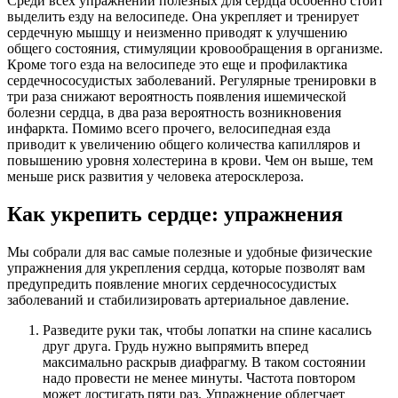
Среди всех упражнений полезных для сердца особенно стоит
выделить езду на велосипеде. Она укрепляет и тренирует
сердечную мышцу и неизменно приводят к улучшению
общего состояния, стимуляции кровообращения в организме.
Кроме того езда на велосипеде это еще и профилактика
сердечнососудистых заболеваний. Регулярные тренировки в
три раза снижают вероятность появления ишемической
болезни сердца, в два раза вероятность возникновения
инфаркта. Помимо всего прочего, велосипедная езда
приводит к увеличению общего количества капилляров и
повышению уровня холестерина в крови. Чем он выше, тем
меньше риск развития у человека атеросклероза.
Как укрепить сердце: упражнения
Мы собрали для вас самые полезные и удобные физические
упражнения для укрепления сердца, которые позволят вам
предупредить появление многих сердечнососудистых
заболеваний и стабилизировать артериальное давление.
Разведите руки так, чтобы лопатки на спине касались
друг друга. Грудь нужно выпрямить вперед
максимально раскрыв диафрагму. В таком состоянии
надо провести не менее минуты. Частота повтором
может достигать пяти раз. Упражнение облегчает