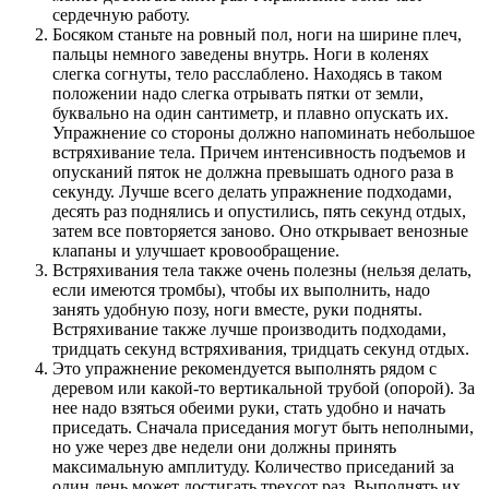
сердечную работу.
Босяком станьте на ровный пол, ноги на ширине плеч,
пальцы немного заведены внутрь. Ноги в коленях
слегка согнуты, тело расслаблено. Находясь в таком
положении надо слегка отрывать пятки от земли,
буквально на один сантиметр, и плавно опускать их.
Упражнение со стороны должно напоминать небольшое
встряхивание тела. Причем интенсивность подъемов и
опусканий пяток не должна превышать одного раза в
секунду. Лучше всего делать упражнение подходами,
десять раз поднялись и опустились, пять секунд отдых,
затем все повторяется заново. Оно открывает венозные
клапаны и улучшает кровообращение.
Встряхивания тела также очень полезны (нельзя делать,
если имеются тромбы), чтобы их выполнить, надо
занять удобную позу, ноги вместе, руки подняты.
Встряхивание также лучше производить подходами,
тридцать секунд встряхивания, тридцать секунд отдых.
Это упражнение рекомендуется выполнять рядом с
деревом или какой-то вертикальной трубой (опорой). За
нее надо взяться обеими руки, стать удобно и начать
приседать. Сначала приседания могут быть неполными,
но уже через две недели они должны принять
максимальную амплитуду. Количество приседаний за
один день может достигать трехсот раз. Выполнять их