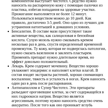
компонентом выступает чистотел. Средство нужно
наносить на распаренную кожу с помощью палочки из
пластика, избегая попадания на здоровые участки.
Прижигание выполняется не более 12 минут.
Пользоваться веществом можно до 10 дней. Как
правило, достаточно 3-5 дней. Оно одно из лучших для
устранения натоптышей в домашних условиях.
Бенсалитин. В составе мази присутствуют такие
активные вещества, как салициловая и бензойная
кислота. Сухую мозоль нужно смазывать кремом
несколько раз в день, спустя определенный временной
промежуток. Ту кожу, которая не подверглась патологии,
нужно смазать вазелином и заклеить пластырем.
Применять препарат нужно длительное время, но
эффект довольно положительный.
Лекарь. Крем содержит мочевину. Вещество хорошо
увлажняет эпидермис и наполняет клетки влагой. В
состав входят экстракты растений, хорошо снимающих
воспаление, тяжесть и усталость в ногах. Крем наносить
один раз в день после распаривания.
Антипапиллом и Супер Чистотел. Эти препараты
разъедают ороговевшие клетки, за счет содержащейся в
них гидроокиси натрия. Вещество является
агрессивным, поэтому нужно наносить средство очень
аккуратно. После того как оно проникает вглубь