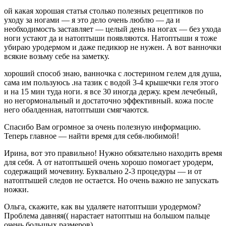
ой какая хорошая статья столько полезных рецептиков по
уходу за ногами — я это дело очень люблю — да и
необходимость заставляет — целый день на ногах — без ухода
ноги устают да и натоптыши появляются. Натоптыши я тоже
убираю уродермом и даже педикюр не нужен. А вот ванночки
всякие возьму себе на заметку.
хороший способ знаю, ванночка с лостерином гелем для душа,
сама им пользуюсь .на тазик с водой 3-4 крышечки геля этого
и на 15 мин туда ноги. я все 30 иногда держу. крем лечебный,
но негормональный и достаточно эффективный. кожа после
него обалденная, натоптыши смягчаются.
Спасибо Вам огромное за очень полезную информацию.
Теперь главное — найти время для себя-любимой!
Ирина, вот это правильно! Нужно обязательно находить время
для себя. А от натоптышей очень хорошо помогает уродерм,
содержащий мочевину. Буквально 2-3 процедуры — и от
натоптышей следов не остается. Но очень важно не запускать
ножки.
Ольга, скажите, как вы удаляете натоптыши уродермом?
Проблема давняя(( нарастает натоптыш на большом пальце
очень большых размеров)