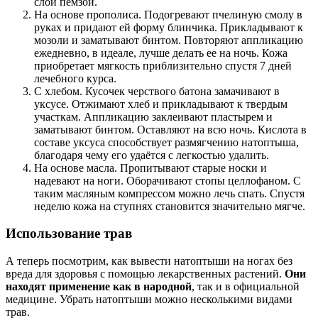
слой пемзой.
На основе прополиса. Подогревают пчелиную смолу в
руках и придают ей форму блинчика. Прикладывают к
мозоли и заматывают бинтом. Повторяют аппликацию
ежедневно, в идеале, лучше делать ее на ночь. Кожа
приобретает мягкость приблизительно спустя 7 дней
лечебного курса.
С хлебом. Кусочек черствого батона замачивают в
уксусе. Отжимают хлеб и прикладывают к твердым
участкам. Аппликацию заклеивают пластырем и
заматывают бинтом. Оставляют на всю ночь. Кислота в
составе уксуса способствует размягчению натоптыша,
благодаря чему его удаётся с легкостью удалить.
На основе масла. Пропитывают старые носки и
надевают на ноги. Оборачивают стопы целлофаном. С
таким масляным компрессом можно лечь спать. Спустя
неделю кожа на ступнях становится значительно мягче.
Использование трав
А теперь посмотрим, как вывести натоптыши на ногах без
вреда для здоровья с помощью лекарственных растений.
Они
находят применение как в народной
, так и в официальной
медицине. Убрать натоптыши можно несколькими видами
трав.