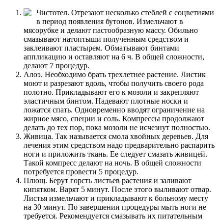
Чистотел. Отрезают несколько стеблей с соцветиями
в период появления бутонов. Измельчают в
мясорубке и делают пастообразную массу. Обильно
смазывают натоптыши полученным средством и
заклеивают пластырем. Обматывают бинтами
аппликацию и оставляют на 6 ч. В общей сложности,
делают 7 процедур.
Алоэ. Необходимо брать трехлетнее растение. Листик
моют и разрезают вдоль, чтобы получить своего рода
полотно. Прикладывают его к мозоли и закрепляют
эластичным бинтом. Надевают плотные носки и
ложатся спать. Одновременно вводят ограничение на
жирное мясо, специи и соль. Компрессы продолжают
делать до тех пор, пока мозоли не исчезнут полностью.
Живица. Так называется смола хвойных деревьев. Для
лечения этим средством надо предварительно распарить
ноги и приложить ткань. Ее следует смазать живицей.
Такой компресс делают на ночь. В общей сложности
потребуется провести 5 процедур.
Плющ. Берут горсть листьев растения и заливают
кипятком. Варят 5 минут. После этого выливают отвар.
Листья измельчают и прикладывают к больному месту
на 30 минут. По завершении процедуры мыть ноги не
требуется. Рекомендуется смазывать их питательным