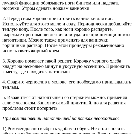
лучшей фиксации обвязывать ноги бинтом или надевать
носочки. Утром сделать ножкам ванночки.
2. Перед сном хорошо приготовить ванночки для ног.
Используйте для этого мыло и соду. Периодически добавляйте
теплую воду. После того, как ноги хорошо распарите,
вырежьте при помощи лезвия или удалите при помощи пемзы
натоптыши. Можно также применять для ванночки
горчичный раствор. После этой процедуры рекомендовано
использовать жирный крем.
3. Хорошо помогает такой рецепт. Корочку черного хлеба
кладут на несколько минут в уксусную эссенцию. Приложить
к месту, где находится натоптыш.
4. Сварите чернослив в молоке, его необходимо прикладывать
теплым.
5. Избавиться от натоптышей со стержнем можно, применяя
сало с чесноком. Запах не самый приятный, но для решения
проблемы стоит потерпеть.
При возникновении натоптышей на пятках необходимо:
1) Рекомендовано выбрать удобную обувь. Не стоит носить
обувь на каблуках или очень тесную и узкую. Если у человека