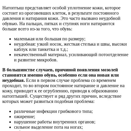
Натоптыш представляет особой уплотнение кожи, которое
состоит из ороговевших клеток, в результате постоянного
давления и натирания кожи. Это часто вызвано неудобной
обувью. На пальцах, пятках и ступнях ноги натираются
больше всего из-за того, что обувь:
маленькая или большая по размеру;
неудобная: узкий носок, жесткая стелька и швы, высоки
каблук или танкетка и т.д.;
некачественный материал, усиливающий потоотделение
и развитие микробов.
В большинстве случаев, причиной появления мозолей
становится именно обувь, особенно если она новая или
неудобная.
Если в первом случае проблема со временем
проходит, то во втором постоянное натирание и давление на
кожу, приводит к ее огрублению, приводя к образованию
натоптышей. Существует и ряд других причин, вследствие
которых может развиться подобная проблема:
различные инфекции грибкового типа;
ожирение;
нарушение работы внутренних органов;
сильное выделение пота на ногах;