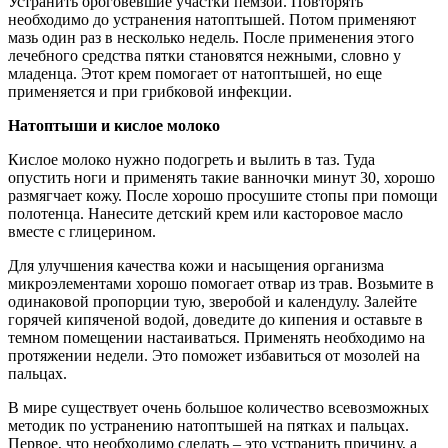
Устранить ороговевшие участки пемзой. Повторять
необходимо до устранения натоптышей. Потом применяют
мазь один раз в несколько недель. После применения этого
лечебного средства пятки становятся нежными, словно у
младенца. Этот крем помогает от натоптышей, но еще
применяется и при грибковой инфекции.
Натоптыши и кислое молоко
Кислое молоко нужно подогреть и вылить в таз. Туда
опустить ноги и применять такие ванночки минут 30, хорошо
размягчает кожу. После хорошо просушите стопы при помощи
полотенца. Нанесите детский крем или касторовое масло
вместе с глицерином.
Для улучшения качества кожи и насыщения организма
микроэлементами хорошо помогает отвар из трав. Возьмите в
одинаковой пропорции тую, зверобой и календулу. Залейте
горячей кипяченой водой, доведите до кипения и оставьте в
темном помещении настаиваться. Применять необходимо на
протяжении недели. Это поможет избавиться от мозолей на
пальцах.
В мире существует очень большое количество всевозможных
методик по устранению натоптышей на пятках и пальцах.
Первое, что необходимо сделать – это устранить причину, а