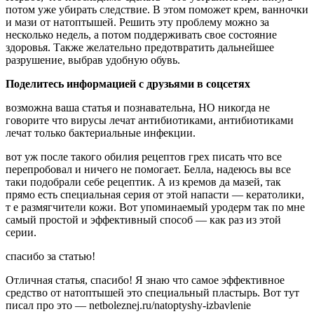
потом уже убирать следствие. В этом поможет крем, ванночки
и мази от натоптышей. Решить эту проблему можно за
несколько недель, а потом поддерживать свое состояние
здоровья. Также желательно предотвратить дальнейшее
разрушение, выбрав удобную обувь.
Поделитесь информацией с друзьями в соцсетях
возможна ваша статья и познавательна, НО никогда не
говорите что вирусы лечат антибиотиками, антибиотиками
лечат только бактериальные инфекции.
вот уж после такого обилия рецептов грех писать что все
перепробовал и ничего не помогает. Белла, надеюсь вы все
таки подобрали себе рецептик. А из кремов да мазей, так
прямо есть специальная серия от этой напасти — кератолики,
т е размягчители кожи. Вот упоминаемый уродерм так по мне
самый простой и эффективный способ — как раз из этой
серии.
спасибо за статью!
Отличная статья, спасибо! Я знаю что самое эффективное
средство от натоптышей это специальный пластырь. Вот тут
писал про это — netboleznej.ru/natoptyshy-izbavlenie