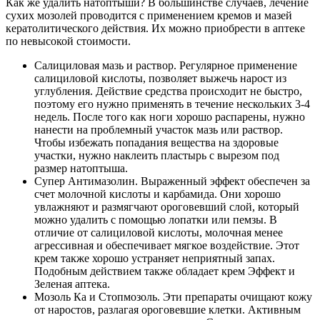
Как же удалить натоптыши? В большинстве случаев, лечение
сухих мозолей проводится с применением кремов и мазей
кератолитического действия. Их можно приобрести в аптеке
по невысокой стоимости.
Салициловая мазь и раствор. Регулярное применение
салициловой кислоты, позволяет выжечь нарост из
углубления. Действие средства происходит не быстро,
поэтому его нужно применять в течение нескольких 3-4
недель. После того как ноги хорошо распарены, нужно
нанести на проблемный участок мазь или раствор.
Чтобы избежать попадания вещества на здоровые
участки, нужно наклеить пластырь с вырезом под
размер натоптыша.
Супер Антимазолин. Выраженный эффект обеспечен за
счет молочной кислоты и карбамида. Они хорошо
увлажняют и размягчают ороговевший слой, который
можно удалить с помощью лопатки или пемзы. В
отличие от салициловой кислоты, молочная менее
агрессивная и обеспечивает мягкое воздействие. Этот
крем также хорошо устраняет неприятный запах.
Подобным действием также обладает крем Эффект и
Зеленая аптека.
Мозоль Ка и Стопмозоль. Эти препараты очищают кожу
от наростов, разлагая ороговевшие клетки. Активным