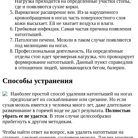
Нагрузка приходится на определённые участки стопы,
где и появляются сухие корки.
Варикозное расширение вен. Из-за нарушенного
кровообращения в ногах часть поверхностного слоя
кожи высыхает. Ей не хватает воздуха и влаги.
Грибковая инфекция. Самая частая причина появления
натоптышей.
Патологии печени. Мозоли в таком случае появляются
под мизинцами на ногах.
Профессиональная деятельность. На определённые
отделы стоп идет чрезмерная нагрузка, что провоцирует
формирование натоптышей. Данный пункт справедлив
в отношении людей, занимающихся бегом, балерин.
Способы устранения
Наиболее простой способ удаления натоптышей на ногах
предполагает их соскабливание или срезание. Но если
сухая мозоль имеется у человека много лет, даже длительное
размачивание в горячей воде не даст результата.
Полностью
убрать ее не удастся
. В этом случае целесообразно
прибегнуть к другим методикам.
Чтобы найти ответ на вопрос, как удалить натоптыши на
ступнях, следует оценить состояние мозоли. Для тех участков