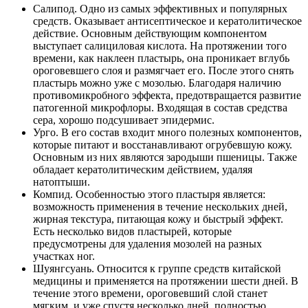
Салипод. Одно из самых эффективных и популярных
средств. Оказывает антисептическое и кератолитическое
действие. Основным действующим компонентом
выступает салициловая кислота. На протяжении того
времени, как наклеен пластырь, она проникает вглубь
ороговевшего слоя и размягчает его. После этого снять
пластырь можно уже с мозолью. Благодаря наличию
противомикробного эффекта, предотвращается развитие
патогенной микрофлоры. Входящая в состав средства
сера, хорошо подсушивает эпидермис.
Урго. В его состав входит много полезных компонентов,
которые питают и восстанавливают огрубевшую кожу.
Основным из них являются зародыши пшеницы. Также
обладает кератолитическим действием, удаляя
натоптыши.
Компид. Особенностью этого пластыря является:
возможность применения в течение нескольких дней,
жирная текстура, питающая кожу и быстрый эффект.
Есть несколько видов пластырей, которые
предусмотрены для удаления мозолей на разных
участках ног.
Шуянгсуань. Относится к группе средств китайской
медицины и применяется на протяжении шести дней. В
течение этого времени, ороговевший слой станет
мягким, и уже спустя несколько дней, полностью