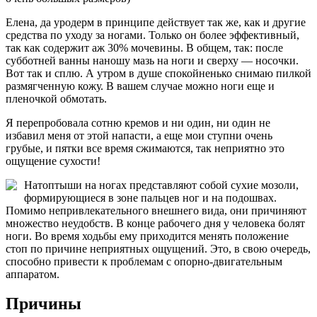
Елена, да уродерм в принципе действует так же, как и другие
средства по уходу за ногами. Только он более эффективный,
так как содержит аж 30% мочевины. В общем, так: после
субботней ванны наношу мазь на ноги и сверху — носочки.
Вот так и сплю. А утром в душе спокойненько снимаю пилкой
размягченную кожу. В вашем случае можно ноги еще и
пленочкой обмотать.
Я перепробовала сотню кремов и ни один, ни один не
избавил меня от этой напасти, а еще мои ступни очень
грубые, и пятки все время сжимаются, так неприятно это
ощущение сухости!
Натоптыши на ногах представляют собой сухие мозоли,
формирующиеся в зоне пальцев ног и на подошвах.
Помимо непривлекательного внешнего вида, они причиняют
множество неудобств. В конце рабочего дня у человека болят
ноги. Во время ходьбы ему приходится менять положение
стоп по причине неприятных ощущений. Это, в свою очередь,
способно привести к проблемам с опорно-двигательным
аппаратом.
Причины