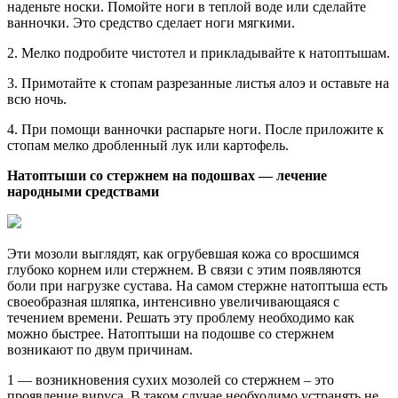
наденьте носки. Помойте ноги в теплой воде или сделайте
ванночки. Это средство сделает ноги мягкими.
2. Мелко подробите чистотел и прикладывайте к натоптышам.
3. Примотайте к стопам разрезанные листья алоэ и оставьте на
всю ночь.
4. При помощи ванночки распарьте ноги. После приложите к
стопам мелко дробленный лук или картофель.
Натоптыши со стержнем на подошвах — лечение
народными средствами
Эти мозоли выглядят, как огрубевшая кожа со вросшимся
глубоко корнем или стержнем. В связи с этим появляются
боли при нагрузке сустава. На самом стержне натоптыша есть
своеобразная шляпка, интенсивно увеличивающаяся с
течением времени. Решать эту проблему необходимо как
можно быстрее. Натоптыши на подошве со стержнем
возникают по двум причинам.
1 — возникновения сухих мозолей со стержнем – это
проявление вируса. В таком случае необходимо устранять не