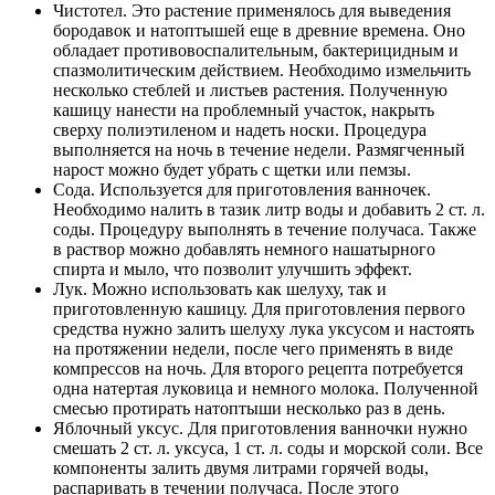
Чистотел. Это растение применялось для выведения
бородавок и натоптышей еще в древние времена. Оно
обладает противовоспалительным, бактерицидным и
спазмолитическим действием. Необходимо измельчить
несколько стеблей и листьев растения. Полученную
кашицу нанести на проблемный участок, накрыть
сверху полиэтиленом и надеть носки. Процедура
выполняется на ночь в течение недели. Размягченный
нарост можно будет убрать с щетки или пемзы.
Сода. Используется для приготовления ванночек.
Необходимо налить в тазик литр воды и добавить 2 ст. л.
соды. Процедуру выполнять в течение получаса. Также
в раствор можно добавлять немного нашатырного
спирта и мыло, что позволит улучшить эффект.
Лук. Можно использовать как шелуху, так и
приготовленную кашицу. Для приготовления первого
средства нужно залить шелуху лука уксусом и настоять
на протяжении недели, после чего применять в виде
компрессов на ночь. Для второго рецепта потребуется
одна натертая луковица и немного молока. Полученной
смесью протирать натоптыши несколько раз в день.
Яблочный уксус. Для приготовления ванночки нужно
смешать 2 ст. л. уксуса, 1 ст. л. соды и морской соли. Все
компоненты залить двумя литрами горячей воды,
распаривать в течении получаса. После этого