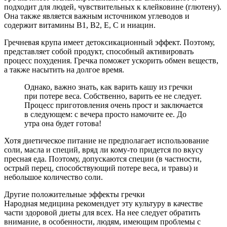
подходит для людей, чувствительных к клейковине (глютену).
Она также является важным источником углеводов и
содержит витамины В1, В2, Е, С и ниацин.
Гречневая крупа имеет детоксикационный эффект. Поэтому,
представляет собой продукт, способный активировать
процесс похудения. Гречка поможет ускорить обмен веществ,
а также насытить на долгое время.
Однако, важно знать, как варить кашу из гречки
при потере веса. Собственно, варить ее не следует.
Процесс приготовления очень прост и заключается
в следующем: с вечера просто намочите ее. До
утра она будет готова!
Хотя диетическое питание не предполагает использование
соли, масла и специй, вряд ли кому-то придется по вкусу
пресная еда. Поэтому, допускаются специи (в частности,
острый перец, способствующий потере веса, и травы) и
небольшое количество соли.
Другие положительные эффекты гречки
Народная медицина рекомендует эту культуру в качестве
части здоровой диеты для всех. На нее следует обратить
внимание, в особенности, людям, имеющим проблемы с