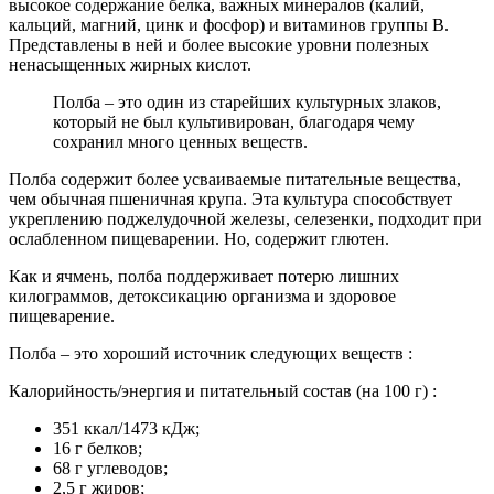
высокое содержание белка, важных минералов (калий,
кальций, магний, цинк и фосфор) и витаминов группы B.
Представлены в ней и более высокие уровни полезных
ненасыщенных жирных кислот.
Полба – это один из старейших культурных злаков,
который не был культивирован, благодаря чему
сохранил много ценных веществ.
Полба содержит более усваиваемые питательные вещества,
чем обычная пшеничная крупа. Эта культура способствует
укреплению поджелудочной железы, селезенки, подходит при
ослабленном пищеварении. Но, содержит глютен.
Как и ячмень, полба поддерживает потерю лишних
килограммов, детоксикацию организма и здоровое
пищеварение.
Полба – это хороший источник следующих веществ :
Калорийность/энергия и питательный состав (на 100 г) :
351 ккал/1473 кДж;
16 г белков;
68 г углеводов;
2,5 г жиров;