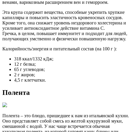
венами, варикозным расширением вен и геморроем.
Эта крупа содержит вещества, способные укрепить хрупкие
капилляры и повысить эластичность кровеносных сосудов.
Кроме того, она снижает уровень нездорового холестерина и
усиливает антиоксидантное действие витамина С.
Гречка, в целом, повышает иммунитет и подходит для людей,
получающих умственно и физически повышенную нагрузку.
Калорийность/энергия и питательный состав (на 100 г ):
318 ккал/1332 кДж;
12 г белка;
65 г углеводов;
2 г жиров;
4,5 г клетчатки.
Полента
Полента – это блюдо, пришедшее к нам из итальянской кухни.
Оно представляет собой смесь из желтой кукурузной муки,
смешанной с водой. У нас чаще встречается обычная
кукурузная полента, из которой готовят кашу, блины или