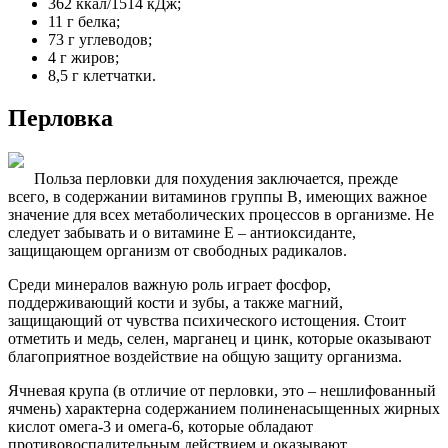
362 ккал/1514 кДж;
11 г белка;
73 г углеводов;
4 г жиров;
8,5 г клетчатки.
Перловка
Польза перловки для похудения заключается, прежде
всего, в содержании витаминов группы В, имеющих важное
значение для всех метаболических процессов в организме. Не
следует забывать и о витамине Е – антиоксиданте,
защищающем организм от свободных радикалов.
Среди минералов важную роль играет фосфор,
поддерживающий кости и зубы, а также магний,
защищающий от чувства психического истощения. Стоит
отметить и медь, селен, марганец и цинк, которые оказывают
благоприятное воздействие на общую защиту организма.
Ячневая крупа (в отличие от перловки, это – нешлифованный
ячмень) характерна содержанием полиненасыщенных жирных
кислот омега-3 и омега-6, которые обладают
противовоспалительным действием и оказывают