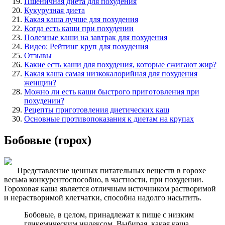
Пшеничная диета для похудения
Кукурузная диета
Какая каша лучше для похудения
Когда есть каши при похудении
Полезные каши на завтрак для похудения
Видео: Рейтинг круп для похудения
Отзывы
Какие есть каши для похудения, которые сжигают жир?
Какая каша самая низкокалорийная для похудения
женщин?
Можно ли есть каши быстрого приготовления при
похудении?
Рецепты приготовления диетических каш
Основные противопоказания к диетам на крупах
Бобовые (горох)
Представление ценных питательных веществ в горохе
весьма конкурентоспособно, в частности, при похудении.
Гороховая каша является отличным источником растворимой
и нерастворимой клетчатки, способна надолго насытить.
Бобовые, в целом, принадлежат к пище с низким
гликемическим индексом. Выбирая, какая каша