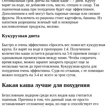
Оптимальный срок диеты на такой каше – 7 дней. Крупу
варят на воде, не добавляя соль, масло, специи и сахар. Так
пшеничная каша при похудении будет еще эффективнее.
Дополнением к ней могут быть пареные овощи или свежие
фрукты. Исключить из рациона стоит картофель, бананы. Из
напитков разрешены зеленый чай и нежирные
кисломолочные продукты, молоко.
Кукурузная диета
Быстро и очень эффективно сбросить вес помогает кукурузная
крупа. Ее варят на воде в пропорции 1:4. Полученное
количество каши остается разделить на 5-6 приемов пищи с
одинаковым промежутком между ними. Чтобы сократить
время варки, можно заранее запарить продукт еще за
несколько часов до приготовления. Кукурузная крупа для
похудения очень эффективна. Судя по отзывам, с ее помощью
можно похудеть на 3-4 кг всего за трое суток.
Какая каша лучше для похудения
Безусловным лидером среди всех видов каш считается
пшенная. Причина в том, что данный злак не просто
останавливает отложение жира, но еще и способствует его