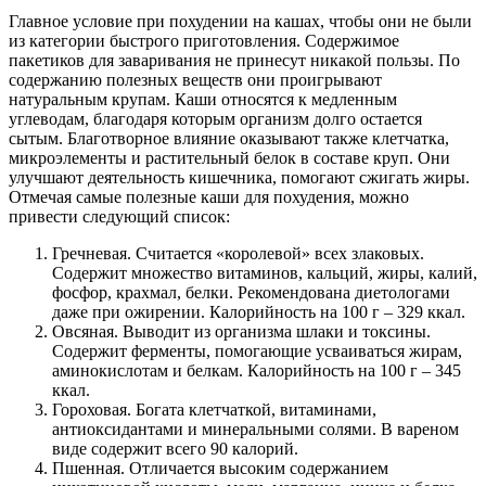
Главное условие при похудении на кашах, чтобы они не были
из категории быстрого приготовления. Содержимое
пакетиков для заваривания не принесут никакой пользы. По
содержанию полезных веществ они проигрывают
натуральным крупам. Каши относятся к медленным
углеводам, благодаря которым организм долго остается
сытым. Благотворное влияние оказывают также клетчатка,
микроэлементы и растительный белок в составе круп. Они
улучшают деятельность кишечника, помогают сжигать жиры.
Отмечая самые полезные каши для похудения, можно
привести следующий список:
Гречневая. Считается «королевой» всех злаковых.
Содержит множество витаминов, кальций, жиры, калий,
фосфор, крахмал, белки. Рекомендована диетологами
даже при ожирении. Калорийность на 100 г – 329 ккал.
Овсяная. Выводит из организма шлаки и токсины.
Содержит ферменты, помогающие усваиваться жирам,
аминокислотам и белкам. Калорийность на 100 г – 345
ккал.
Гороховая. Богата клетчаткой, витаминами,
антиоксидантами и минеральными солями. В вареном
виде содержит всего 90 калорий.
Пшенная. Отличается высоким содержанием