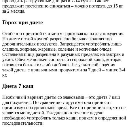
проводить разгрузочные дни раз в 7-14 суток. Так вес
продолжит постепенно снижаться – можно потерять до 15 кг
за 2 месяца.
Горох при диете
Особенно приятной считается гороховая каша для похудения.
На диете с этой крупой разрешено большое количество
дополнительных продуктов. Запрещается употреблять лишь
сладкие, жирные, жареные, соленые и копченые блюда.
Остальная пища разрешена в разумных пределах на завтрак и
ужин. Обед же должен состоять из гороховой каши, которая
готовится без каких-либо добавок. Результат соблюдения
такой диеты с привычными продуктами за 7 дней – минус 3-4
кг.
Диета 7 каш
Необычный вариант диеты со злаковыми – это диета 7 каш
для похудения. По сравнению с другими она приносит
организму гораздо меньше вреда. Все по причине того, что не
является монодиетой. Ежедневно в течение недели
необходимо употреблять только каши, причем в определенной
последовательности: