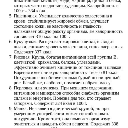
никотиновой кислоты, меди, марганца, цинка и белка,
которых часто не достает худеющим. Калорийность в
100 г – 334 ккал.
Пшеничная. Уменьшает количество холестерина в
крови, стабилизирует жировой обмен, улучшает
состояние кожи, ее эластичность и гладкость,
налаживает общую работу организма. Ее калорийность
составляет 316 ккал на 100 г.
Кукурузная. Расщепляет жировые клетки, выводит
шлаки, снижает уровень холестерина, гипоаллергенная.
Содержит 337 ккал.
Рисовая. Крупа, богатая витаминами всей группы В,
клетчаткой, крахмалом, белком, углеводами.
Эффективно очищает кишечник от токсинов и шлаков.
Вареная имеет низкую калорийность – всего 81 ккал.
Похудению способствует только бурый неочищенный
рис. Белый же, наоборот, помогает набрать массу.
Перловая, или ячневая. При меньшем содержании
витаминов и минералов способна снабжать организм
силами и энергией. Полезна для тех, кто страдает
запорами. Содержит 324 ккал в 100 г.
Манка. Не является диетической крупой, но при
умеренном употреблении может способствовать
похудению. Кроме того, она помогает организму
очиститься и наладить обмен веществ. Содержит 338