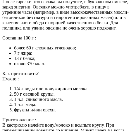
После тарелки этого злака вы получите, в буквальном смысле,
заряд энергии. Овсянку можно употреблять в пищу в
утренние часы (например, в виде высококачественных мюсли-
батончиков без глазури и гидрогенизированных масел) или в
качестве части обеда с порцией качественного белка. Для
полдника или ужина овсянка не очень хорошо подходит.
Состав на 100 г :
более 60 г сложных углеводов;
7 г жира;
13 г белка;
около 370 ккал.
Как приготовить?
Нужно :
1/4 л воды или полужирного молока.
50 г овсяной крупы.
1 ч.л. сливочного масла.
1 ч.л. меда.
фрукты и/или орехи.
Приготовление :
В кастрюлю налейте воду/молоко и всыпьте крупу. При
перемешивании доведите до кипения. Минут через 10, когда