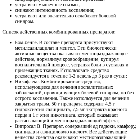
устраняют мышечные спазмы;
снижают интенсивность воспаления;
устраняют или значительно ослабляют болевой
синдром.
Список действенных комбинированных препаратов:
Бом-бенге. В составе препарата присутствуют
метилсалилацилат и ментол. Эти биологически
активные вещества оказывают местнораздражающее
действие, нормализуя кровообращение, купируя
воспалительный процесс, устраняя боли в суставах и
прилежащих тканях. Использовать средство
рекомендуется в течение 1-2 недель до 3 раз в сутки;
Никофлекс. Комбинированное средство,
использующееся для лечения воспалительных
заболеваний, провоцирующих болевой синдром, но без
острого воспаления. Также используется для лечения
закрытых травм. 50 г препарата содержит 4,5 г
гидроксиэтил салицилата, 7,5 мг экстракта красного
перца и 1 г этил никотината, который оказывает
рассасывающий и местнораздражающий эффект;
Випросал В. Препарат, содержащий яд гадюки, камфору,
скипидар и салициловую кислоту. Все действующие
вещества средства оказывают местнораздражающий