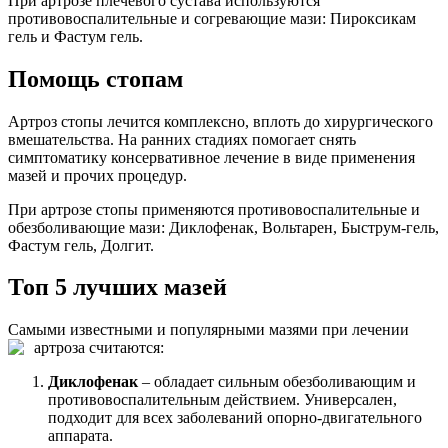
При артрозе плечевого сустава используются
противовоспалительные и согревающие мази: Пироксикам
гель и Фастум гель.
Помощь стопам
Артроз стопы лечится комплексно, вплоть до хирургического
вмешательства. На ранних стадиях помогает снять
симптоматику консервативное лечение в виде применения
мазей и прочих процедур.
При артрозе стопы применяются противовоспалительные и
обезболивающие мази: Диклофенак, Вольтарен, Быструм-гель,
Фастум гель, Долгит.
Топ 5 лучших мазей
Самыми известными и популярными мазями при лечении
артроза считаются:
Диклофенак
– обладает сильным обезболивающим и
противовоспалительным действием. Универсален,
подходит для всех заболеваний опорно-двигательного
аппарата.