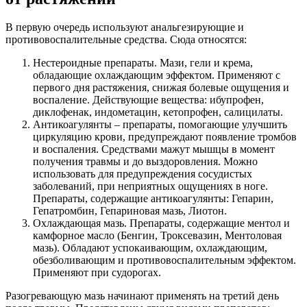
В первую очередь используют анальгезирующие и
противовоспалительные средства. Сюда относятся:
Нестероидные препараты. Мази, гели и крема,
обладающие охлаждающим эффектом. Применяют с
первого дня растяжения, снижая болевые ощущения и
воспаление. Действующие вещества: ибупрофен,
диклофенак, индометацин, кетопрофен, салицилаты.
Антикоагулянты – препараты, помогающие улучшить
циркуляцию крови, предупреждают появление тромбов
и воспаления. Средствами мажут мышцы в момент
получения травмы и до выздоровления. Можно
использовать для предупреждения сосудистых
заболеваний, при неприятных ощущениях в ноге.
Препараты, содержащие антикоагулянты: Гепарин,
Гепатромбин, Гепариновая мазь, Лиотон.
Охлаждающая мазь. Препараты, содержащие ментол и
камфорное масло (Бенгин, Троксевазин, Ментоловая
мазь). Обладают успокаивающим, охлаждающим,
обезболивающим и противовоспалительным эффектом.
Применяют при судорогах.
Разогревающую мазь начинают применять на третий день