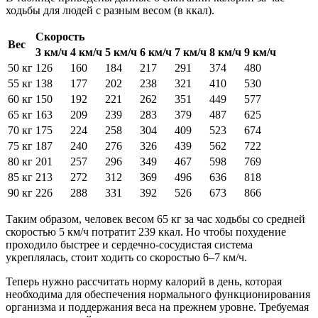
ходьбы для людей с разным весом (в ккал).
Скорость
Вес
3 км/ч
4 км/ч
5 км/ч
6 км/ч
7 км/ч
8 км/ч
9 км/ч
50 кг
126
160
184
217
291
374
480
55 кг
138
177
202
238
321
410
530
60 кг
150
192
221
262
351
449
577
65 кг
163
209
239
283
379
487
625
70 кг
175
224
258
304
409
523
674
75 кг
187
240
276
326
439
562
722
80 кг
201
257
296
349
467
598
769
85 кг
213
272
312
369
496
636
818
90 кг
226
288
331
392
526
673
866
Таким образом, человек весом 65 кг за час ходьбы со средней
скоростью 5 км/ч потратит 239 ккал. Но чтобы похудение
проходило быстрее и сердечно-сосудистая система
укреплялась, стоит ходить со скоростью 6–7 км/ч.
Теперь нужно рассчитать норму калорий в день, которая
необходима для обеспечения нормального функционирования
организма и поддержания веса на прежнем уровне. Требуемая