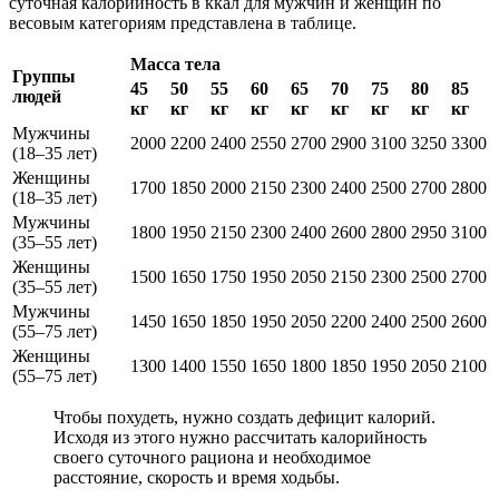
суточная калорийность в ккал для мужчин и женщин по
весовым категориям представлена в таблице.
Масса тела
Группы
45
50
55
60
65
70
75
80
85
людей
кг
кг
кг
кг
кг
кг
кг
кг
кг
Мужчины
2000
2200
2400
2550
2700
2900
3100
3250
3300
(18–35 лет)
Женщины
1700
1850
2000
2150
2300
2400
2500
2700
2800
(18–35 лет)
Мужчины
1800
1950
2150
2300
2400
2600
2800
2950
3100
(35–55 лет)
Женщины
1500
1650
1750
1950
2050
2150
2300
2500
2700
(35–55 лет)
Мужчины
1450
1650
1850
1950
2050
2200
2400
2500
2600
(55–75 лет)
Женщины
1300
1400
1550
1650
1800
1850
1950
2050
2100
(55–75 лет)
Чтобы похудеть, нужно создать дефицит калорий.
Исходя из этого нужно рассчитать калорийность
своего суточного рациона и необходимое
расстояние, скорость и время ходьбы.