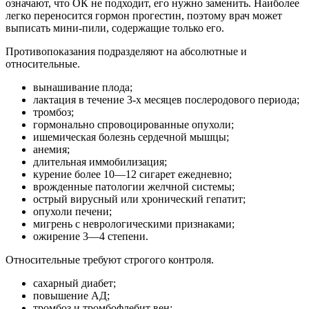
означают, что ОК не подходит, его нужно заменить. Наиболее
легко переносится гормон прогестин, поэтому врач может
выписать мини-пили, содержащие только его.
Противопоказания подразделяют на абсолютные и
относительные.
вынашивание плода;
лактация в течение 3-х месяцев послеродового периода;
тромбоз;
гормонально спровоцированные опухоли;
ишемическая болезнь сердечной мышцы;
анемия;
длительная иммобилизация;
курение более 10—12 сигарет ежедневно;
врожденные патологии желчной системы;
острый вирусный или хронический гепатит;
опухоли печени;
мигрень с неврологическими признаками;
ожирение 3—4 степени.
Относительные требуют строгого контроля.
сахарный диабет;
повышение АД;
тромбоз и тромбофлебит вен;