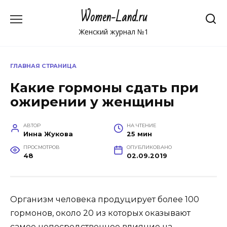
Перейти
Women-Land.ru
к
содержанию
Женский журнал №1
ГЛАВНАЯ СТРАНИЦА
Какие гормоны сдать при
ожирении у женщины
АВТОР
НА ЧТЕНИЕ
Инна Жукова
25 мин
ПРОСМОТРОВ
ОПУБЛИКОВАНО
48
02.09.2019
Организм человека продуцирует более 100
гормонов, около 20 из которых оказывают
самое непосредственное влияние на