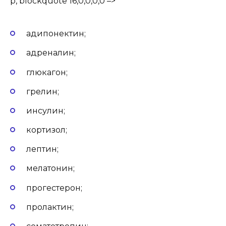
p, blockquote 16,0,0,0,0 –>
адипонектин;
адреналин;
глюкагон;
грелин;
инсулин;
кортизол;
лептин;
мелатонин;
прогестерон;
пролактин;