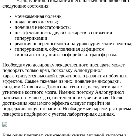
— Аллопуринол. Показания к его назначению включают
следующие состояния:
мочекаменная болезнь;
подагрические узлы;
почечная недостаточность;
неэффективность других лекарств в снижении
гиперурикемии;
реакция непереносимости на урикозурические средства;
гиперурикемия, обусловленная дефицитом
гипоксантин-гуанин-фосфорибозилтрансферазы.
Необходимую дозировку лекарственного препарата может
подобрать только врач, поскольку Аллопуринол
характеризуется высокой вероятностью развития побочных
эффектов. Самые тяжелые из них: появление лихорадки,
синдром Стивенса – Джонсона, гепатит, васкулит и даже
угнетение костного мозга. Именно поэтому Аллопуринол
назначают с малых доз, постепенно их увеличивая. После
достижения желаемого эффекта следует перейти на
поддерживающую терапию. Необходимые параметры приема
лекарства подбирают с учетом лабораторных данных.
Еще один препарат, снижающий синтез мочевой кислоты в