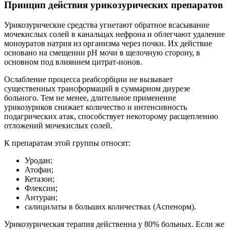
Принцип действия урикозурических препаратов
Урикозурические средства угнетают обратное всасывание
мочекислых солей в канальцах нефрона и облегчают удаление
моноуратов натрия из организма через почки. Их действие
основано на смещении pH мочи в щелочную сторону, в
основном под влиянием цитрат-ионов.
Ослабление процесса реабсорбции не вызывает
существенных трансформаций в суммарном диурезе
больного. Тем не менее, длительное применение
урикозуриков снижает количество и интенсивность
подагрических атак, способствует некоторому расщеплению
отложений мочекислых солей.
К препаратам этой группы относят:
Уродан;
Атофан;
Кетазон;
Флексин;
Антуран;
салицилаты в больших количествах (Аспенорм).
Урикозурическая терапия действенна у 80% больных. Если же