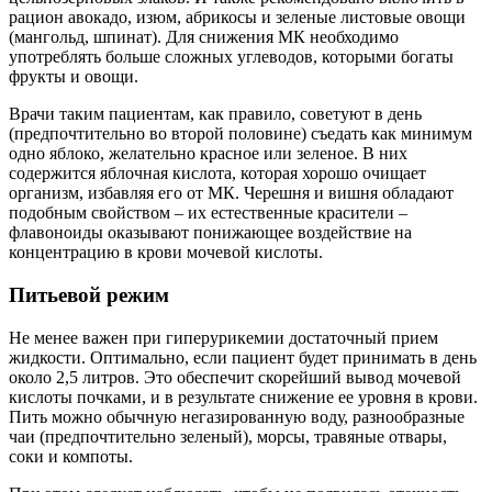
рацион авокадо, изюм, абрикосы и зеленые листовые овощи
(мангольд, шпинат). Для снижения МК необходимо
употреблять больше сложных углеводов, которыми богаты
фрукты и овощи.
Врачи таким пациентам, как правило, советуют в день
(предпочтительно во второй половине) съедать как минимум
одно яблоко, желательно красное или зеленое. В них
содержится яблочная кислота, которая хорошо очищает
организм, избавляя его от МК. Черешня и вишня обладают
подобным свойством – их естественные красители –
флавоноиды оказывают понижающее воздействие на
концентрацию в крови мочевой кислоты.
Питьевой режим
Не менее важен при гиперурикемии достаточный прием
жидкости. Оптимально, если пациент будет принимать в день
около 2,5 литров. Это обеспечит скорейший вывод мочевой
кислоты почками, и в результате снижение ее уровня в крови.
Пить можно обычную негазированную воду, разнообразные
чаи (предпочтительно зеленый), морсы, травяные отвары,
соки и компоты.