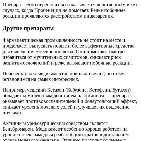
Препарат легко переносится и оказывается действенным в тех
случаях, когда Пробенецид не помогает. Редке побочные
реакции проявляются расстройством пищеварения.
Другие препараты
Фармацевтическая промышленность не стоит на месте и
продолжает выпускать новые и более эффективные средства
для выведения мочевой кислоты. Они помогают быстрее
избавиться от мучительных симптомов, снижают риск
развития осложнений и реже вызывают побочные реакции.
Перечень таких медикаментов довольно велик, поэтому
остановимся на самых интересных.
Например, чешский Кетазон (Кебузоне, Кетофенилбутазон)
обладает комплексным действием на организм — препарат
оказывает противовоспалительный и болеутоляющий эффект,
снижает уровень мочевых солей и улучшает их выделение
почками.
Активным урикозурическим средством является
Бензбромарон. Медикамент особенно хорошо работает на
уровне почек, замедляя реабсорбцию уратов в дистальном
отделе мочевого канальца. Отлично подходит больным с