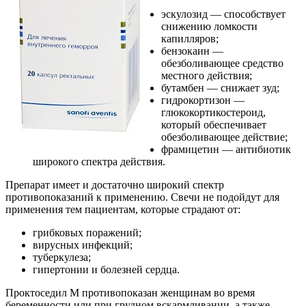
эскулозид — способствует
снижению ломкости
капилляров;
бензокаин —
обезболивающее средство
местного действия;
бутамбен — снижает зуд;
гидрокортизон —
глюкокортикостероид,
который обеспечивает
обезболивающее действие;
фрамицетин — антибиотик
широкого спектра действия.
Препарат имеет и достаточно широкий спектр
противопоказаний к применению. Свечи не подойдут для
применения тем пациентам, которые страдают от:
грибковых поражений;
вирусных инфекций;
туберкулеза;
гипертонии и болезней сердца.
Проктоседил М противопоказан женщинам во время
беременности или при грудном вскармливании, а также