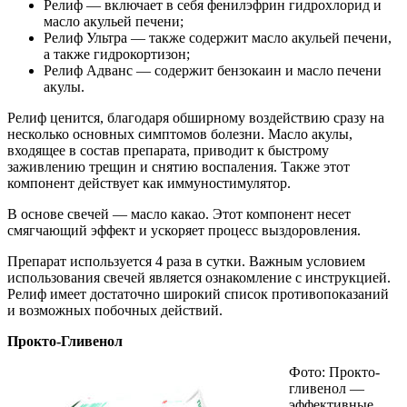
Релиф — включает в себя фенилэфрин гидрохлорид и
масло акульей печени;
Релиф Ультра — также содержит масло акульей печени,
а также гидрокортизон;
Релиф Адванс — содержит бензокаин и масло печени
акулы.
Релиф ценится, благодаря обширному воздействию сразу на
несколько основных симптомов болезни. Масло акулы,
входящее в состав препарата, приводит к быстрому
заживлению трещин и снятию воспаления. Также этот
компонент действует как иммуностимулятор.
В основе свечей — масло какао. Этот компонент несет
смягчающий эффект и ускоряет процесс выздоровления.
Препарат используется 4 раза в сутки. Важным условием
использования свечей является ознакомление с инструкцией.
Релиф имеет достаточно широкий список противопоказаний
и возможных побочных действий.
Прокто-Гливенол
Фото: Прокто-
гливенол —
эффективные