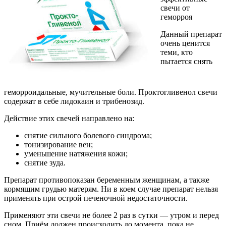
свечи от
геморроя
Данный препарат
очень ценится
теми, кто
пытается снять
геморроидальные, мучительные боли. Проктогливенол cвечи
содержат в себе лидокаин и трибенозид.
Действие этих свечей направлено на:
снятие сильного болевого синдрома;
тонизирование вен;
уменьшение натяжения кожи;
снятие зуда.
Препарат противопоказан беременным женщинам, а также
кормящим грудью матерям. Ни в коем случае препарат нельзя
применять при острой печеночной недостаточности.
Применяют эти свечи не более 2 раз в сутки — утром и перед
сном. Приём должен происходить до момента, пока не