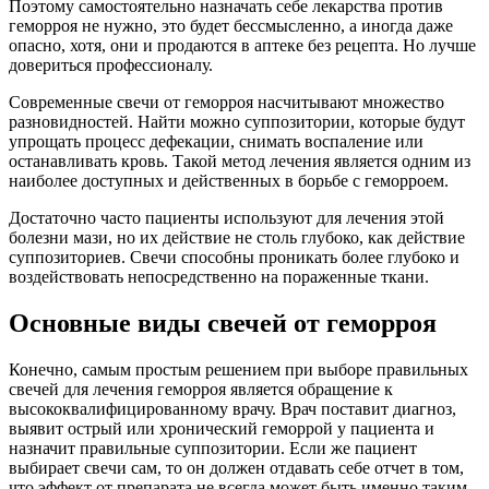
Поэтому самостоятельно назначать себе лекарства против
геморроя не нужно, это будет бессмысленно, а иногда даже
опасно, хотя, они и продаются в аптеке без рецепта. Но лучше
довериться профессионалу.
Современные свечи от геморроя насчитывают множество
разновидностей. Найти можно суппозитории, которые будут
упрощать процесс дефекации, снимать воспаление или
останавливать кровь. Такой метод лечения является одним из
наиболее доступных и действенных в борьбе с геморроем.
Достаточно часто пациенты используют для лечения этой
болезни мази, но их действие не столь глубоко, как действие
суппозиториев. Свечи способны проникать более глубоко и
воздействовать непосредственно на пораженные ткани.
Основные виды свечей от геморроя
Конечно, самым простым решением при выборе правильных
свечей для лечения геморроя является обращение к
высококвалифицированному врачу. Врач поставит диагноз,
выявит острый или хронический геморрой у пациента и
назначит правильные суппозитории. Если же пациент
выбирает свечи сам, то он должен отдавать себе отчет в том,
что эффект от препарата не всегда может быть именно таким,