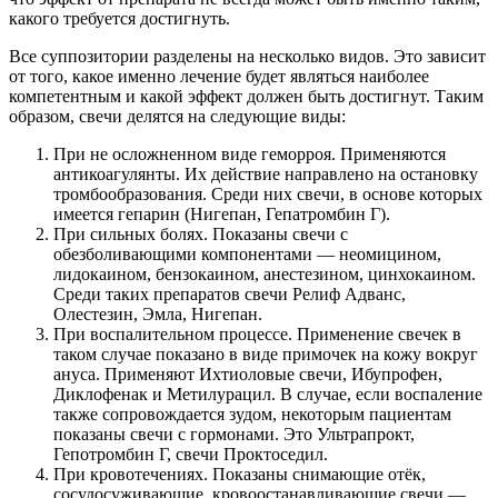
какого требуется достигнуть.
Все суппозитории разделены на несколько видов. Это зависит
от того, какое именно лечение будет являться наиболее
компетентным и какой эффект должен быть достигнут. Таким
образом, свечи делятся на следующие виды:
При не осложненном виде геморроя. Применяются
антикоагулянты. Их действие направлено на остановку
тромбообразования. Среди них свечи, в основе которых
имеется гепарин (Нигепан, Гепатромбин Г).
При сильных болях. Показаны свечи с
обезболивающими компонентами — неомицином,
лидокаином, бензокаином, анестезином, цинхокаином.
Среди таких препаратов свечи Релиф Адванс,
Олестезин, Эмла, Нигепан.
При воспалительном процессе. Применение свечек в
таком случае показано в виде примочек на кожу вокруг
ануса. Применяют Ихтиоловые свечи, Ибупрофен,
Диклофенак и Метилурацил. В случае, если воспаление
также сопровождается зудом, некоторым пациентам
показаны свечи с гормонами. Это Ультрапрокт,
Гепотромбин Г, свечи Проктоседил.
При кровотечениях. Показаны снимающие отёк,
сосудосуживающие, кровоостанавливающие свечи —