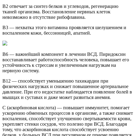
В2 отвечает за синтез белков и углеводов, регенерацию
тканей организма. Восстановление нервных клеток
невозможно в отсутствие рибофлавина.
В3 — нехватка этого витамина проявляется шелушением и
воспалением кожи, бессонницей, апатией.
В6 — важнейший компонент в лечении ВСД. Пиридоксин
восстанавливает работоспособность человека, повышает его
устойчивость к стрессам и увеличенным нагрузкам на
нервную систему.
В12 — способствует уменьшению тахикардии при
физических нагрузках и снижает повышенное артериальное
давление. При его недостатке наблюдается появление болей в
мышцах и суставах и даже может развиться анемия.
С (аскорбиновая кислота) — повышает иммунитет, помогает
ускорению обменных процессов в организме, а также снимает
воспаления, способствует улучшению свертываемости крови,
укрепляет стенки сосудов, что полезно при ВСД. Благодаря
тому, что аскорбиновая кислота способствует усвоению
белков, у больных ВСД при регулярном ее приеме появляется