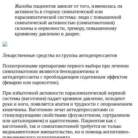
Жалобы пациентов зависят от того, изменилась ли
активность в сторону симпатической или
парасимпатической системы: люди с повышенной
симпатической активностью (симпатикотония)
склонны к нервозности, тремору, повышенному
кровяному давлению и диарее.
Лекарственные средства из группы антидепрессантов
Психотропными препаратами первого выбора при лечении
симпатикотонии являются бензодиазепины и
антидепрессанты с преобладающим седативным эффектом
(феварин или пароксетин).
При избыточной активности парасимпатической нервной
системы (ваготония) падает кровяное давление, холодеют
руки и ноги, появляется апатия и трудности с опорожнением
кишечника. Ваготонию лечат антидепрессантами со
стимулирующими свойствами (флуоксетином, сертралином
или циталопрамом) и адаптогенами. Пациентам как с
ваготонией, так и симпатикотонией требуется не только
медикаментозное вмешательство, но и помощь когнитивно-
поведенческого психотерапевта.