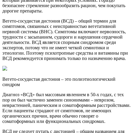
который развивается при некоторых условиях. Гораздо
безопаснее стремление разнообразить рацион, чем покупать
дорогие препараты.
Вегето-сосудистая дистония (ВСД) – общий термин для
симптомов, связанных с неисправностью вегетативной
нервной системы (ВНС). Симптомы включают нервозность,
трудности с засыпанием, судороги и нарушения сердечной
деятельности. ВСД является спорным синдромом среди
экспертов, потому что не имеет четкой семиотики и
этиологии. Поэтому психотропные средства и витамины при
ВСД рекомендуется принимать только по назначению врача.
Вегето-сосудистая дистония – это полиэтиологический
синдром
Диагноз «ВСД» был массовым явлением в 50-х годах, с тех
пор он был частично заменен синонимами – неврозом,
неврастенией, паническим и соматоформным расстройствами.
Если пациенты страдают от симптомов, не имеющих
органических причин, врачи обычно говорят о
соматоформных или функциональных синдромах.
ВСД не следует путать с дистонией – общим названием для