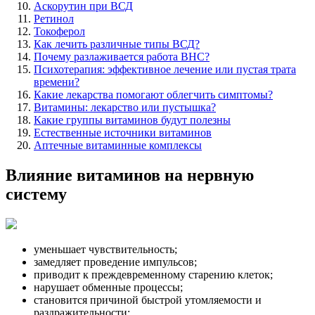
Аскорутин при ВСД
Ретинол
Токоферол
Как лечить различные типы ВСД?
Почему разлаживается работа ВНС?
Психотерапия: эффективное лечение или пустая трата
времени?
Какие лекарства помогают облегчить симптомы?
Витамины: лекарство или пустышка?
Какие группы витаминов будут полезны
Естественные источники витаминов
Аптечные витаминные комплексы
Влияние витаминов на нервную
систему
уменьшает чувствительность;
замедляет проведение импульсов;
приводит к преждевременному старению клеток;
нарушает обменные процессы;
становится причиной быстрой утомляемости и
раздражительности;