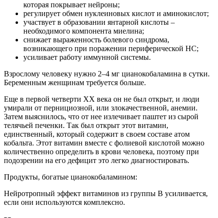
которая покрывает нейроны;
регулирует обмен нуклеиновых кислот и аминокислот;
участвует в образовании янтарной кислоты –
необходимого компонента миелина;
снижает выраженность болевого синдрома,
возникающего при поражении периферической НС;
усиливает работу иммунной системы.
Взрослому человеку нужно 2–4 мг цианокобаламина в сутки.
Беременным женщинам требуется больше.
Еще в первой четверти XX века он не был открыт, и люди
умирали от пернициозной, или злокачественной, анемии.
Затем выяснилось, что от нее излечивает паштет из сырой
телячьей печенки. Так был открыт этот витамин,
единственный, который содержит в своем составе атом
кобальта. Этот витамин вместе с фолиевой кислотой можно
количественно определить в крови человека, поэтому при
подозрении на его дефицит это легко диагностировать.
Продукты, богатые цианокобаламином:
Нейротропный эффект витаминов из группы В усиливается,
если они используются комплексно.