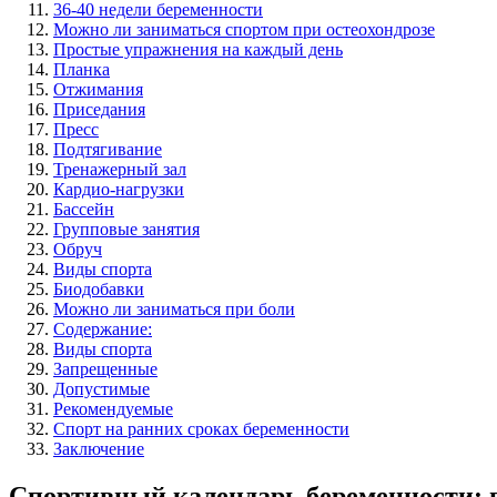
36-40 недели беременности
Можно ли заниматься спортом при остеохондрозе
Простые упражнения на каждый день
Планка
Отжимания
Приседания
Пресс
Подтягивание
Тренажерный зал
Кардио-нагрузки
Бассейн
Групповые занятия
Обруч
Виды спорта
Биодобавки
Можно ли заниматься при боли
Содержание:
Виды спорта
Запрещенные
Допустимые
Рекомендуемые
Спорт на ранних сроках беременности
Заключение
Спортивный календарь беременности: п