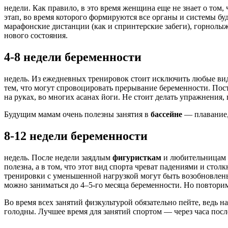
недели. Как правило, в это время женщина еще не знает о том
этап, во время которого формируются все органы и системы бу
марафонские дистанции (как и спринтерские забеги), горнолыж
нового состояния.
4-8 недели беременности
недель. Из ежедневных тренировок стоит исключить любые в
тем, что могут спровоцировать прерывание беременности. Пост
на руках, во многих асанах йоги. Не стоит делать упражнения,
Будущим мамам очень полезны занятия в
бассейне
— плавание, 
8-12 недели беременности
недель. После недели заядлым
фигуристкам
и любительницам
полезна, а в том, что этот вид спорта чреват падениями и сто
тренировки с уменьшенной нагрузкой могут быть возобновлены
можно заниматься до 4–5-го месяца беременности. Но повторим
Во время всех занятий физкультурой обязательно пейте, ведь н
голодны. Лучшее время для занятий спортом — через часа после