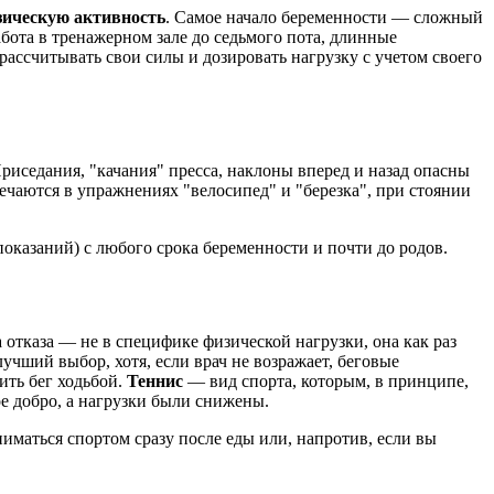
зическую активность
. Самое начало беременности — сложный
абота в тренажерном зале до седьмого пота, длинные
ассчитывать свои силы и дозировать нагрузку с учетом своего
Приседания, "качания" пресса, наклоны вперед и назад опасны
ечаются в упражнениях "велосипед" и "березка", при стоянии
оказаний) с любого срока беременности и почти до родов.
 отказа — не в специфике физической нагрузки, она как раз
учший выбор, хотя, если врач не возражает, беговые
ить бег ходьбой.
Теннис
— вид спорта, которым, в принципе,
е добро, а нагрузки были снижены.
ниматься спортом сразу после еды или, напротив, если вы