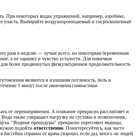
ть. При некоторых видах упражнений, например, аэробике,
 не упасть. Выбирайте воздухопроницаемый и гигроскопичный
 что раза в неделю — лучше всего, но некоторым беременным
ние, а не одышку и чувство усталости. Для новичков
 А для более продвинутых физкультурников продолжительность
реутомления являются и излишняя потливость, боль и
течение 5 минут после окончания гимнастики.
ать от перенапряжения. А плавание прекрасно расслабляет и
 Вода также сокращает нагрузку на суставы и позвоночник,
оздуха. "Водные процедуры" прекрасно укрепляют мышцы,
а нужно подойти
ответственно
. Поинтересуйтесь, как часто
бассейна справки от врача (хорошо, если да), много ли людей