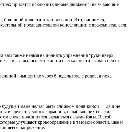
естрах придется исключить любые движения, вызывающие
, брюшной полости и тазового дна. Это, например,
зательной предварительной консультации с врачом: ведь если
нта вам также нельзя выполнять упражнения "руки вверх",
ие — из-за выросшего живота слегка сместился ваш центр
ивной гимнастике через 6 недель после родов, а пока
е будущей маме нельзя быть слишком подвижной — да и не
щины выделяется много гормонов, ослабляющих связки,
этом сроке полезно познакомиться с азами
йоги
. В этой
которые улучшают кровообращение в тазовой области, шее и
опившееся напряжение.