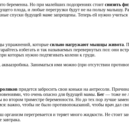
, что беременна. Но при малейших подозрениях стоит
снизить фи
дущего плода, и любые перегрузки будут не на пользу малышу. Р
ные спуски будущей маме запрещены. Теперь ей нужно учиться р
иды упражнений, которые
сильно нагружают мышцы живота
. 
арайтесь избегать и так называемых перевернутых поз: они встр
 при которых нужно подтягивать колени к груди.
аквааэробика. Заниматься ими можно (при отсутствии противоп
роликов
придется забросить свои коньки на антресоли. Причина
лкновениями, что очень опасно для будущей мамы.
Бег
— тоже не л
 во втором триместре беременности. Но до тех пор лучше замен
ся: важно, чтобы не было противопоказаний, чтобы врач дал сво
аш организм перегревается и теряет много жидкости. Не стоит за
 завтрака.