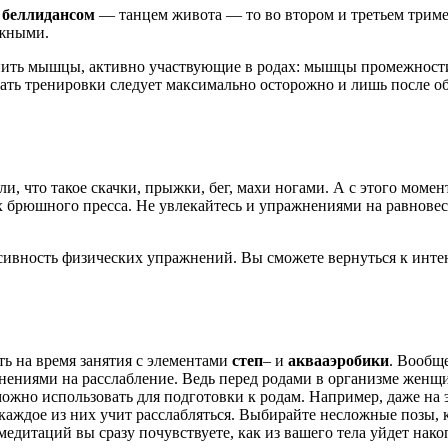
е
беллидансом
— танцем живота — то во втором и третьем трим
ожными.
епить мышцы, активно участвующие в родах: мышцы промежности
ь тренировки следует максимально осторожно и лишь после обя
ыли, что такое скачки, прыжки, бег, махи ногами. А с этого моме
 брюшного пресса. Не увлекайтесь и упражнениями на равновес
вность физических упражнений. Вы сможете вернуться к интенс
ть на время занятия с элементами
степ
– и
аквааэробики
. Вообщ
ажнениями на расслабление. Ведь перед родами в организме жен
ожно использовать для подготовки к родам. Например, даже на 
каждое из них учит расслабляться. Выбирайте несложные позы, 
медитаций вы сразу почувствуете, как из вашего тела уйдет нак