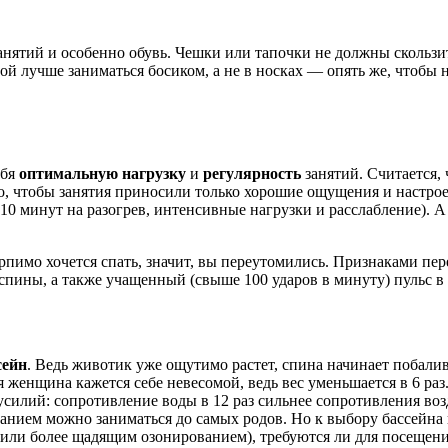
анятий и особенно обувь. Чешки или тапочки не должны скользи
й лучше заниматься босиком, а не в носках — опять же, чтобы
ебя
оптимальную нагрузку
и
регулярность
занятий. Считается,
о, чтобы занятия приносили только хорошие ощущения и настрое
о 10 минут на разогрев, интенсивные нагрузки и расслабление).
ерпимо хочется спать, значит, вы переутомились. Признаками пе
пины, а также учащенный (свыше 100 ударов в минуту) пульс в 
сейн
. Ведь животик уже ощутимо растет, спина начинает побалив
енщина кажется себе невесомой, ведь вес уменьшается в 6 раз.
усилий: сопротивление воды в 12 раз сильнее сопротивления в
ванием можно заниматься до самых родов. Но к выбору бассейн
или более щадящим озонированием), требуются ли для посещения 