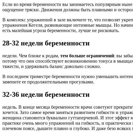
Если во время беременности вы занимаетесь популярным нын
ощущение тряски. Движения должны быть плавными и остор
В комплекс упражнений в зале включите те, что позволят укр
упражнения Кегеля, развивающие интимные мышцы. Но начинат
есть малейшая угроза беременности, лучше не рисковать.
28-32 недели беременности
недели. Чем ближе к родам,
тем больше ограничений
: вы заб
потому что они способствуют возникновению тонуса в мышцах
тяжести, и удерживать баланс довольно сложно.
В последнем триместре беременности нужно уменьшить интенси
замените ее продолжительными прогулками.
32-36 недели беременности
недель. В конце месяца беременности врачи советуют прекрати
хочется. Зато самое время заняться развитием гибкости и упр
женщина становится буквально гуттаперчевой. И этот эффект м
практике очень много упражнений на гибкость, и практически 
плечевом поясе, дышите плавно и глубоко. И даже безо всяких 