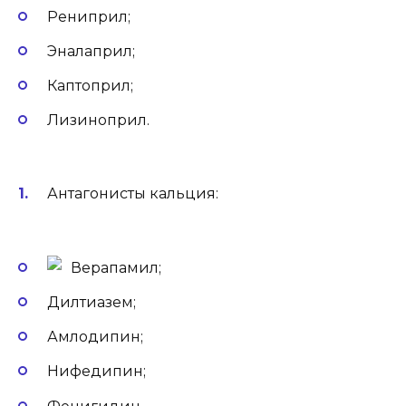
Рениприл;
Эналаприл;
Каптоприл;
Лизиноприл.
Антагонисты кальция:
Верапамил;
Дилтиазем;
Амлодипин;
Нифедипин;