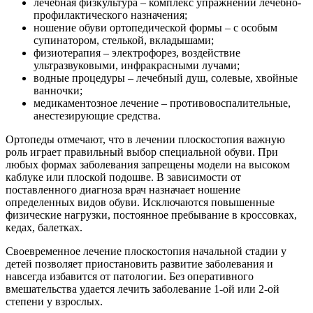
лечебная физкультура – комплекс упражнений лечебно-
профилактического назначения;
ношение обуви ортопедической формы – с особым
супинатором, стелькой, вкладышами;
физиотерапия – электрофорез, воздействие
ультразвуковыми, инфракрасными лучами;
водные процедуры – лечебный душ, солевые, хвойные
ванночки;
медикаментозное лечение – противовоспалительные,
анестезирующие средства.
Ортопеды отмечают, что в лечении плоскостопия важную
роль играет правильный выбор специальной обуви. При
любых формах заболевания запрещены модели на высоком
каблуке или плоской подошве. В зависимости от
поставленного диагноза врач назначает ношение
определенных видов обуви. Исключаются повышенные
физические нагрузки, постоянное пребывание в кроссовках,
кедах, балетках.
Своевременное лечение плоскостопия начальной стадии у
детей позволяет приостановить развитие заболевания и
навсегда избавится от патологии. Без оперативного
вмешательства удается лечить заболевание 1-ой или 2-ой
степени у взрослых.