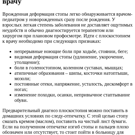
врачу
Врожденная деформация стопы легко обнаруживается врачом-
педиатром у новорожденных сразу после рождения. У
взрослых легкая степень заболевания не доставляет ощутимых
неудобств и обычно диагностируется терапевтом или
хирургом при плановом профосмотре. Идти с плоскостопием
к врачу необходимо при следующих признаках:
непрерывные ноющие боли при ходьбе, стоянии, беге;
видимая деформация стопы (удлинение, укорочение,
утолщение);
боли в голеностопном, коленном суставах, мышцах;
атипичные образования – шипы, косточки натоптыши,
мозоли;
постоянные отеки, напряжение, усталость, дискомфорт в
ногах;
изменение походки, осанки, непривычное стаптывание
обуви.
Предварительный диагноз плоскостопия можно поставить в
домашних условиях по следу-отпечатку. С этой целью стопу
смазать кремом (маслом), поставить на чистый лист бумаги.
Если на полученном отпечатке изгиб стопы и пальцев плохо
обозначен или отсутствует, то стоит пойти в больницу для