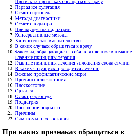
При каких признаках обращаться к врачу
Первая консультация
Осмотр ортопеда
Методы диагностики
Осмотр подиатра
Преимущества подиатрии
Консервативные методы
Хирургическое вмешательство
В каких случаях обращаться к врачу
Факторы, обращающие на себя повышенное внимание
Главные принципы терапии
Главные принципы лечения уплощения свода ступни
В каких ситуациях проводится лечение
Важные профилактические меры
Причины плоскостопия
Плоскостопие
Ортопед
Осмотр ортопеда
Подиатрия
Посещение подиатра
Причины
Симптомы плоскостопия
При каких признаках обращаться к