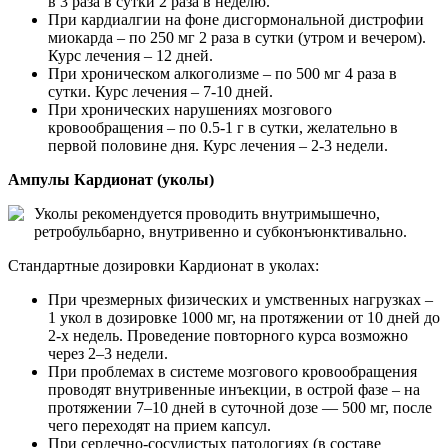
в 3 раза в сутки 2 раза в неделю.
При кардиалгии на фоне дисгормональной дистрофии
миокарда – по 250 мг 2 раза в сутки (утром и вечером).
Курс лечения – 12 дней.
При хроническом алкоголизме – по 500 мг 4 раза в
сутки. Курс лечения – 7-10 дней.
При хронических нарушениях мозгового
кровообращения – по 0.5-1 г в сутки, желательно в
первой половине дня. Курс лечения – 2-3 недели.
Ампулы Кардионат (уколы)
Уколы рекомендуется проводить внутримышечно,
ретробульбарно, внутривенно и субконъюнктивально.
Стандартные дозировки Кардионат в уколах:
При чрезмерных физических и умственных нагрузках –
1 укол в дозировке 1000 мг, на протяжении от 10 дней до
2-х недель. Проведение повторного курса возможно
через 2–3 недели.
При проблемах в системе мозгового кровообращения
проводят внутривенные инъекции, в острой фазе – на
протяжении 7–10 дней в суточной дозе — 500 мг, после
чего переходят на прием капсул.
При сердечно-сосудистых патологиях (в составе