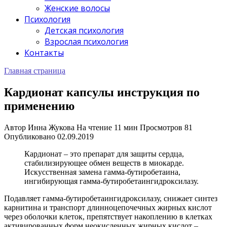
Женские волосы
Психология
Детская психология
Взрослая психология
Контакты
Главная страница
Кардионат капсулы инструкция по
применению
Автор
Инна Жукова
На чтение
11 мин
Просмотров
81
Опубликовано
02.09.2019
Кардионат – это препарат для защиты сердца,
стабилизирующее обмен веществ в миокарде.
Искусственная замена гамма-бутиробетаина,
ингибирующая гамма-бутиробетаингидроксилазу.
Подавляет гамма-бутиробетаингидроксилазу, снижает синтез
карнитина и транспорт длинноцепочечных жирных кислот
через оболочки клеток, препятствует накоплению в клетках
активированных форм неокисленных жирных кислот –