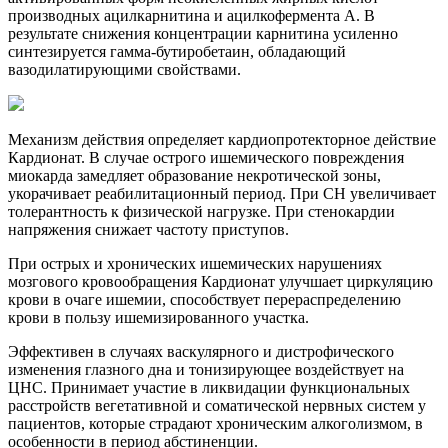
производных ацилкарнитина и ацилкофермента А. В
результате снижения концентрации карнитина усиленно
синтезируется гамма-бутиробетаин, обладающий
вазодилатирующими свойствами.
Механизм действия определяет кардиопротекторное действие
Кардионат. В случае острого ишемического повреждения
миокарда замедляет образование некротической зоны,
укорачивает реабилитационный период. При СН увеличивает
толерантность к физической нагрузке. При стенокардии
напряжения снижает частоту приступов.
При острых и хронических ишемических нарушениях
мозгового кровообращения Кардионат улучшает циркуляцию
крови в очаге ишемии, способствует перераспределению
крови в пользу ишемизированного участка.
Эффективен в случаях васкулярного и дистрофического
изменения глазного дна и тонизирующее воздействует на
ЦНС. Принимает участие в ликвидации функциональных
расстройств вегетативной и соматической нервных систем у
пациентов, которые страдают хроническим алкоголизмом, в
особенности в период абстиненции.