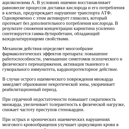
ацилкоэнзима А. В условиях ишемии восстанавливает
равновесие процессов доставки кислорода и его потребления
в клетках, предупреждает нарушение транспорта АТФ.
Одновременно с этим активирует гликолиз, который
протекает без дополнительного потребления кислорода. В
результате снижения концентрации карнитина усиленно
синтезируется гамма-бутиробетаин, обладающий
вазодилатирующими свойствами.
Механизм действия определяет многообразие
фармакологических эффектов препарата: повышение
работоспособности, уменьшение симптомов психического и
физического перенапряжения, активация тканевого и
гуморального иммунитета, кардиопротекторное действие.
В случае острого ишемического повреждения миокарда
замедляет образование некротической зоны, укорачивает
реабилитационный период.
При сердечной недостаточности повышает сократимость
миокарда, увеличивает толерантность к физической нагрузке,
снижает частоту приступов стенокардии.
При острых и хронических ишемических нарушениях
мозгового кровообращения улучшает циркуляцию крови в