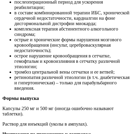
послеоперационный период для ускорения
реабилитации;
в составе комбинированной терапии ИБС, хронической
сердечной недостаточности, кардиалгии на фоне
дисгормональной дистрофии миокарда;
комплексная терапия абстинентного алкогольного
синдрома;
острые и хронические формы нарушения мозгового
кровообращения (инсульт, цереброваскулярная
недостаточность);
острое нарушение кровообращения в сетчатке,
гемофтальм и кровоизлияния в сетчатку различной
этиологии;
тромбоз центральной вены сетчатки и ее ветвей;
ретинопатия различной этиологии (в т.ч. диабетическая
и гипертоническая) – только для парабульбарного
введения.
Формы выпуска
Капсулы 250 мг и 500 мг (иногда ошибочно называют
таблетки).
Раствор для инъекций (уколы в ампулах).