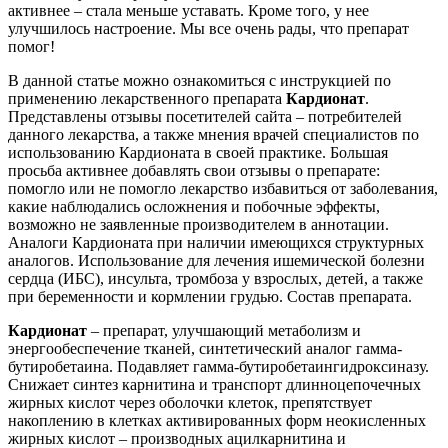
активнее – стала меньше уставать. Кроме того, у нее
улучшилось настроение. Мы все очень рады, что препарат
помог!
В данной статье можно ознакомиться с инструкцией по
применению лекарственного препарата
Кардионат
.
Представлены отзывы посетителей сайта – потребителей
данного лекарства, а также мнения врачей специалистов по
использованию Кардионата в своей практике. Большая
просьба активнее добавлять свои отзывы о препарате:
помогло или не помогло лекарство избавиться от заболевания,
какие наблюдались осложнения и побочные эффекты,
возможно не заявленные производителем в аннотации.
Аналоги Кардионата при наличии имеющихся структурных
аналогов. Использование для лечения ишемической болезни
сердца (ИБС), инсульта, тромбоза у взрослых, детей, а также
при беременности и кормлении грудью. Состав препарата.
Кардионат
– препарат, улучшающий метаболизм и
энергообеспечение тканей, синтетический аналог гамма-
бутиробетаина. Подавляет гамма-бутиробетаингидроксиназу.
Снижает синтез карнитина и транспорт длинноцепочечных
жирных кислот через оболочки клеток, препятствует
накоплению в клетках активированных форм неокисленных
жирных кислот – производных ацилкарнитина и