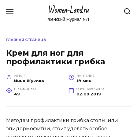
Перейти
Women-Land.ru
к
содержанию
Женский журнал №1
ГЛАВНАЯ СТРАНИЦА
Крем для ног для
профилактики грибка
АВТОР
НА ЧТЕНИЕ
Инна Жукова
18 мин
ПРОСМОТРОВ
ОПУБЛИКОВАНО
49
02.09.2019
Методам профилактики грибка стопы, или
эпидермофитии, стоит уделять особое
внимание, иначе можно получить очень