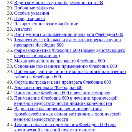
В детском возрасте, при беременности и ГВ
Побочные эффекты
Особые указания
Передозировка
Лекарственное взаимодействие
Аналоги
Инструкция по применению препарата Флебодиа 600
Терапевтический класс и фармакологическая группа
препарата Флебодиа 600
Фармакокинетика Флебодиа 600 (обмен действующего
вещества в организме)
Механизм действия препарата Флебодиа 600
Основные показания к применению Флебодиа 600
Побочные действия и противопоказания к назначению
таблеток Флебодиа 600
Форма выпуска и цена препарата Флебодиа 600
Аналоги препарата Флебодиа 600
Применение Флебодиа 600 в лечении геморроя
Применение Флебодиа 600 в лечении хронической
венозной недостаточности нижних конечностей
Варикозное расширение вен и последствия
тромбофлебита как основные причины хронической
венозной недостаточности
Теория и практика применения Флебодиа 600 при
хронической венозной недостаточности