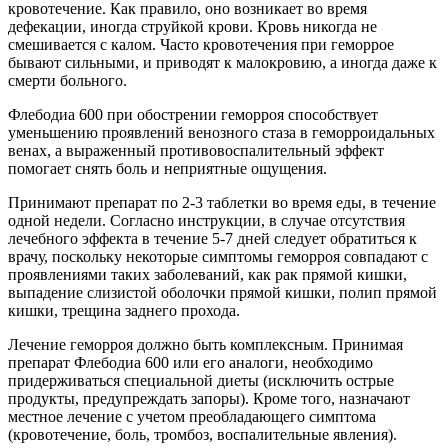
кровотечение. Как правило, оно возникает во время
дефекации, иногда струйкой крови. Кровь никогда не
смешивается с калом. Часто кровотечения при геморрое
бывают сильными, и приводят к малокровию, а иногда даже к
смерти больного.
Флебодиа 600 при обострении геморроя способствует
уменьшению проявлений венозного стаза в геморроидальных
венах, а выраженный противовоспалительный эффект
помогает снять боль и неприятные ощущения.
Принимают препарат по 2-3 таблетки во время еды, в течение
одной недели. Согласно инструкции, в случае отсутствия
лечебного эффекта в течение 5-7 дней следует обратиться к
врачу, поскольку некоторые симптомы геморроя совпадают с
проявлениями таких заболеваний, как рак прямой кишки,
выпадение слизистой оболочки прямой кишки, полип прямой
кишки, трещина заднего прохода.
Лечение геморроя должно быть комплексным. Принимая
препарат Флебодиа 600 или его аналоги, необходимо
придерживаться специальной диеты (исключить острые
продукты, предупреждать запоры). Кроме того, назначают
местное лечение с учетом преобладающего симптома
(кровотечение, боль, тромбоз, воспалительные явления).