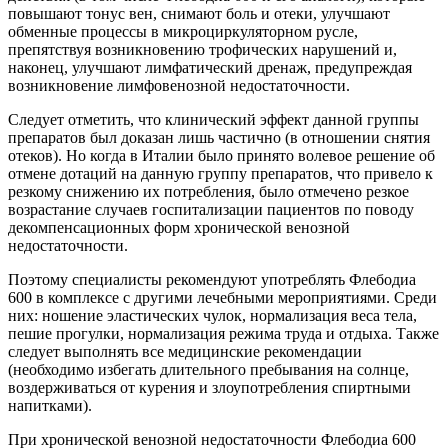
повышают тонус вен, снимают боль и отеки, улучшают
обменные процессы в микроциркуляторном русле,
препятствуя возникновению трофических нарушений и,
наконец, улучшают лимфатический дренаж, предупреждая
возникновение лимфовенозной недостаточности.
Следует отметить, что клинический эффект данной группы
препаратов был доказан лишь частично (в отношении снятия
отеков). Но когда в Италии было принято волевое решение об
отмене дотаций на данную группу препаратов, что привело к
резкому снижению их потребления, было отмечено резкое
возрастание случаев госпитализации пациентов по поводу
декомпенсационных форм хронической венозной
недостаточности.
Поэтому специалисты рекомендуют употреблять Флебодиа
600 в комплексе с другими лечебными мероприятиями. Среди
них: ношение эластических чулок, нормализация веса тела,
пешие прогулки, нормализация режима труда и отдыха. Также
следует выполнять все медицинские рекомендации
(необходимо избегать длительного пребывания на солнце,
воздерживаться от курения и злоупотребления спиртными
напитками).
При хронической венозной недостаточности Флебодиа 600