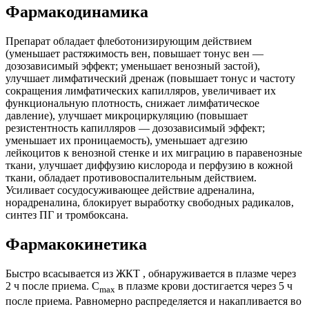
Фармакодинамика
Препарат обладает флеботонизирующим действием
(уменьшает растяжимость вен, повышает тонус вен —
дозозависимый эффект; уменьшает венозный застой),
улучшает лимфатический дренаж (повышает тонус и частоту
сокращения лимфатических капилляров, увеличивает их
функциональную плотность, снижает лимфатическое
давление), улучшает микроциркуляцию (повышает
резистентность капилляров — дозозависимый эффект;
уменьшает их проницаемость), уменьшает адгезию
лейкоцитов к венозной стенке и их миграцию в паравенозные
ткани, улучшает диффузию кислорода и перфузию в кожной
ткани, обладает противовоспалительным действием.
Усиливает сосудосуживающее действие адреналина,
норадреналина, блокирует выработку свободных радикалов,
синтез ПГ и тромбоксана.
Фармакокинетика
Быстро всасывается из ЖКТ , обнаруживается в плазме через
2 ч после приема. C
в плазме крови достигается через 5 ч
max
после приема. Равномерно распределяется и накапливается во