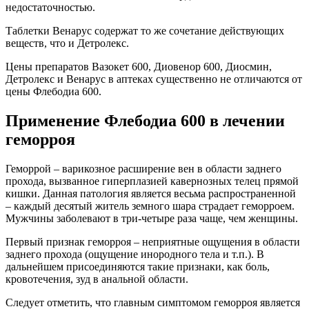
недостаточностью.
Таблетки Венарус содержат то же сочетание действующих
веществ, что и Детролекс.
Цены препаратов Вазокет 600, Диовенор 600, Диосмин,
Детролекс и Венарус в аптеках существенно не отличаются от
цены Флебодиа 600.
Применение Флебодиа 600 в лечении
геморроя
Геморрой – варикозное расширение вен в области заднего
прохода, вызванное гиперплазией кавернозных телец прямой
кишки. Данная патология является весьма распространенной
– каждый десятый житель земного шара страдает геморроем.
Мужчины заболевают в три-четыре раза чаще, чем женщины.
Первый признак геморроя – неприятные ощущения в области
заднего прохода (ощущение инородного тела и т.п.). В
дальнейшем присоединяются такие признаки, как боль,
кровотечения, зуд в анальной области.
Следует отметить, что главным симптомом геморроя является