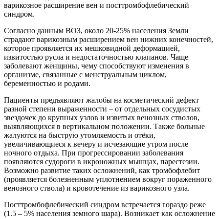
варикозное расширение вен и посттромбофлебический
синдром.
Согласно данным ВОЗ, около 20-25% населения Земли
страдают варикозным расширением вен нижних конечностей,
которое проявляется их мешковидной деформацией,
извитостью русла и недостаточностью клапанов. Чаще
заболевают женщины, чему способствуют изменения в
организме, связанные с менструальным циклом,
беременностью и родами.
Пациенты предъявляют жалобы на косметический дефект
разной степени выраженности – от отдельных сосудистых
звездочек до крупных узлов и извитых венозных стволов,
выявляющихся в вертикальном положении. Также больные
жалуются на быструю утомляемость и отёки,
увеличивающиеся к вечеру и исчезающие утром после
ночного отдыха. При прогрессировании заболевания
появляются судороги в икроножных мышцах, парестезии.
Возможно развитие таких осложнений, как тромбофлебит
(проявляется болезненным уплотнением вокруг пораженного
венозного ствола) и кровотечение из варикозного узла.
Посттромбофлебический синдром встречается гораздо реже
(1.5 – 5% населения земного шара). Возникает как осложнение