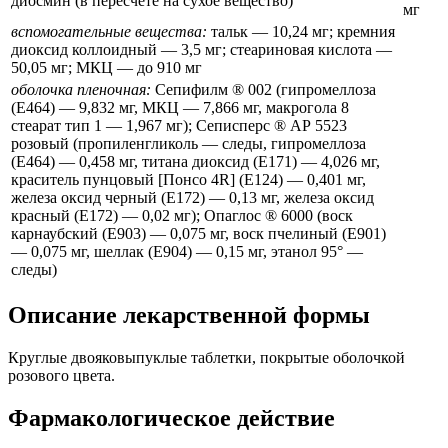
диосмин (в пересчете на сухое вещество)
мг
вспомогательные вещества:
тальк — 10,24 мг; кремния
диоксид коллоидный — 3,5 мг; стеариновая кислота —
50,05 мг; МКЦ — до 910 мг
оболочка пленочная:
Сепифилм ® 002 (гипромеллоза
(Е464) — 9,832 мг, МКЦ — 7,866 мг, макрогола 8
стеарат тип 1 — 1,967 мг); Сеписперс ® АР 5523
розовый (пропиленгликоль — следы, гипромеллоза
(Е464) — 0,458 мг, титана диоксид (Е171) — 4,026 мг,
краситель пунцовый [Понсо 4R] (Е124) — 0,401 мг,
железа оксид черный (Е172) — 0,13 мг, железа оксид
красный (Е172) — 0,02 мг); Опаглос ® 6000 (воск
карнаубский (Е903) — 0,075 мг, воск пчелиный (Е901)
— 0,075 мг, шеллак (Е904) — 0,15 мг, этанол 95° —
следы)
Описание лекарственной формы
Круглые двояковыпуклые таблетки, покрытые оболочкой
розового цвета.
Фармакологическое действие