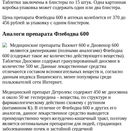
Таблетки заключены в блистеры по 15 штук. Одна картонная
коробка-упаковка может содержать один или два блистера.
Цена препарата Флебодиа 600 в аптеках колеблется от 370 до
456 рублей за упаковку с одним блистером.
Аналоги препарата Флебодиа 600
Медицинские препараты Вазокет 600 и Диовенор 600
являются дженериками (полными аналогами) Флебодиа
600 (содержат такое же количество действующего вещества).
Таблетки Диосмин содержат гранулированный диосмин в
количестве 500 мг. Данные лекарственные средства
отличаются составом вспомогательных веществ и, согласно
данным индекса Вишенского, менее популярны среди
пользователей сети Интернет.
Медицинский препарат Детролекс содержит 450 мг диосмина
и около 50 мг геспередина – вещества, по структуре и
фармакологическому действию схожему с рутином
(витамином К). В отличие от Флебодиа 600 и других его
аналогов, данное лекарственное средство выводится
преимущественно через желудочно-кишечный тракт, поэтому
является оптимальным препаратом для людей, страдающих
заболеваниями почек и застойной сердечной