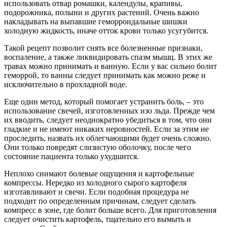
использовать отвар ромашки, календулы, крапивы,
подорожника, полыни и других растений. Очень важно
накладывать на выпавшие геморроидальные шишки
холодную жидкость, иначе отток крови только усугубится.
Такой рецепт позволит снять все болезненные признаки,
воспаление, а также ликвидировать спазм мышц. В этих же
травах можно принимать и ванную. Если у вас сильно болит
геморрой, то ванны следует принимать как можно реже и
исключительно в прохладной воде.
Еще один метод, который помогает устранить боль, – это
использование свечей, изготовленных изо льда. Прежде чем
их вводить, следует неоднократно убедиться в том, что они
гладкие и не имеют никаких неровностей. Если за этим не
проследить, назвать их облегчающими будет очень сложно.
Они только повредят слизистую оболочку, после чего
состояние пациента только ухудшится.
Неплохо снимают болевые ощущения и картофельные
компрессы. Нередко из холодного сырого картофеля
изготавливают и свечи. Если подобная процедура не
подходит по определенным причинам, следует сделать
компресс в зоне, где болит больше всего. Для приготовления
следует очистить картофель, тщательно его вымыть и