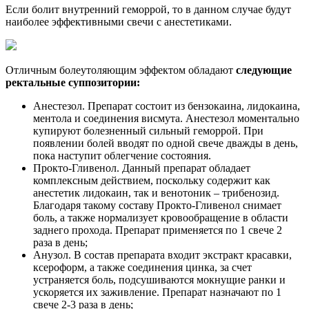
Если болит внутренний геморрой, то в данном случае будут
наиболее эффективными свечи с анестетиками.
Отличным болеутоляющим эффектом обладают
следующие
ректальные суппозитории:
Анестезол. Препарат состоит из бензокаина, лидокаина,
ментола и соединения висмута. Анестезол моментально
купируют болезненный сильный геморрой. При
появлении болей вводят по одной свече дважды в день,
пока наступит облегчение состояния.
Прокто-Гливенол. Данный препарат обладает
комплексным действием, поскольку содержит как
анестетик лидокаин, так и венотоник – трибенозид.
Благодаря такому составу Прокто-Гливенол снимает
боль, а также нормализует кровообращение в области
заднего прохода. Препарат применяется по 1 свече 2
раза в день;
Анузол. В состав препарата входит экстракт красавки,
ксероформ, а также соединения цинка, за счет
устраняется боль, подсушиваются мокнущие ранки и
ускоряется их заживление. Препарат назначают по 1
свече 2-3 раза в день;