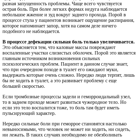
разная запущенность проблемы. Чаще всего чувствуется
острая боль. При более легких формах недуга наблюдается
небольшое жжение и зуд вокруг заднего прохода. Порой в
процессе стула у пациентов возникает ощущение распирания,
которое напоминает запор, хотя на самом деле ничего
подобного не наблюдается.
В процессе дефекации сильная боль только увеличивается.
Это объясняется тем, что каловые массы повреждают
воспаленные участки слизистых оболочек. Порой это является
главным источником возникновения сильных
психологических проблем. Пациент в данном случае знает,
что при очередном походе в туалет его ожидают муки,
выдержать которые очень сложно. Нередко люди терпят, лишь
бы не ходить в туалет, а это развивает проблему с еще
большей скоростью.
Если тромбозные процессы задели и геморроидальный узел,
то в заднем проходе может развиться чужеродное тело. Но
если это тело воспалится тоже, то боль там будет иметь
пульсирующий характер.
Нередко сильные боли при геморрое становятся настолько
невыносимыми, что человек не может ни ходить, ни сидеть,
ни лежать. В таких случаях необходимо не обезболивать