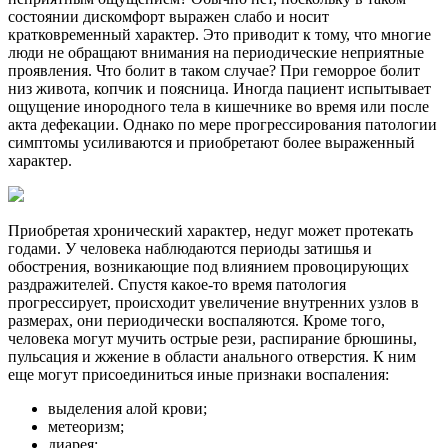
состоянии дискомфорт выражен слабо и носит
кратковременный характер. Это приводит к тому, что многие
люди не обращают внимания на периодические неприятные
проявления. Что болит в таком случае? При геморрое болит
низ живота, копчик и поясница. Иногда пациент испытывает
ощущение инородного тела в кишечнике во время или после
акта дефекации. Однако по мере прогрессирования патологии
симптомы усиливаются и приобретают более выраженный
характер.
Приобретая хронический характер, недуг может протекать
годами. У человека наблюдаются периоды затишья и
обострения, возникающие под влиянием провоцирующих
раздражителей. Спустя какое-то время патология
прогрессирует, происходит увеличение внутренних узлов в
размерах, они периодически воспаляются. Кроме того,
человека могут мучить острые рези, распирание брюшины,
пульсация и жжение в области анального отверстия. К ним
еще могут присоединиться иные признаки воспаления:
выделения алой крови;
метеоризм;
диарея;