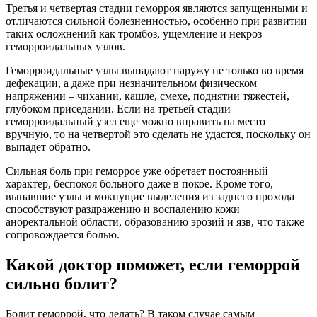
Третья и четвертая стадии геморроя являются запущенными и
отличаются сильной болезненностью, особенно при развитии
таких осложнений как тромбоз, ущемление и некроз
геморроидальных узлов.
Геморроидальные узлы выпадают наружу не только во время
дефекации, а даже при незначительном физическом
напряжении – чихании, кашле, смехе, поднятии тяжестей,
глубоком приседании. Если на третьей стадии
геморроидальный узел еще можно вправить на место
вручную, то на четвертой это сделать не удастся, поскольку он
выпадет обратно.
Сильная боль при геморрое уже обретает постоянный
характер, беспокоя больного даже в покое. Кроме того,
выпавшие узлы и мокнущие выделения из заднего прохода
способствуют раздражению и воспалению кожи
аноректальной области, образованию эрозий и язв, что также
сопровождается болью.
Какой доктор поможет, если геморрой
сильно болит?
Болит геморрой, что делать? В таком случае самым