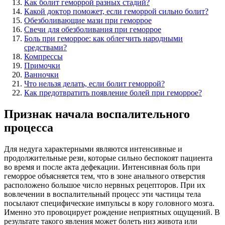
Как болит геморрой разных стадий?
Какой доктор поможет, если геморрой сильно болит?
Обезболивающие мази при геморрое
Свечи для обезболивания при геморрое
Боль при геморрое: как облегчить народными
средствами?
Компрессы
Примочки
Ванночки
Что нельзя делать, если болит геморрой?
Как предотвратить появление болей при геморрое?
Признак начала воспалительного
процесса
Для недуга характерными являются интенсивные и
продолжительные рези, которые сильно беспокоят пациента
во время и после акта дефекации. Интенсивная боль при
геморрое объясняется тем, что в зоне анального отверстия
расположено большое число нервных рецепторов. При их
вовлечении в воспалительный процесс эти частицы тела
посылают специфические импульсы в кору головного мозга.
Именно это провоцирует рождение неприятных ощущений. В
результате такого явления может болеть низ живота или