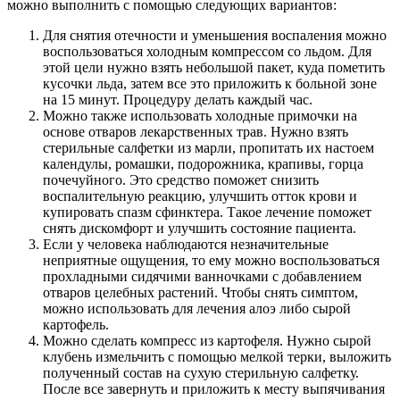
можно выполнить с помощью следующих вариантов:
Для снятия отечности и уменьшения воспаления можно
воспользоваться холодным компрессом со льдом. Для
этой цели нужно взять небольшой пакет, куда пометить
кусочки льда, затем все это приложить к больной зоне
на 15 минут. Процедуру делать каждый час.
Можно также использовать холодные примочки на
основе отваров лекарственных трав. Нужно взять
стерильные салфетки из марли, пропитать их настоем
календулы, ромашки, подорожника, крапивы, горца
почечуйного. Это средство поможет снизить
воспалительную реакцию, улучшить отток крови и
купировать спазм сфинктера. Такое лечение поможет
снять дискомфорт и улучшить состояние пациента.
Если у человека наблюдаются незначительные
неприятные ощущения, то ему можно воспользоваться
прохладными сидячими ванночками с добавлением
отваров целебных растений. Чтобы снять симптом,
можно использовать для лечения алоэ либо сырой
картофель.
Можно сделать компресс из картофеля. Нужно сырой
клубень измельчить с помощью мелкой терки, выложить
полученный состав на сухую стерильную салфетку.
После все завернуть и приложить к месту выпячивания