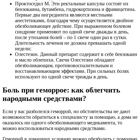
Проктоседил М. Эти ректальные капсулы состоят их
бензокаина, бутамбена, гидрокортизона и фрамицетина.
Первые два ингредиента являются местными
анестетиками, благодаря чему осуществляется двойное
обезболивающее действие. При выраженном болевом
синдроме применяют по одной свече дважды в день,
после утихания болей – по 1 свече один раз в сутки.
Длительность лечения не должна превышать одной
недели;
Олестезин. Данный препарат содержит в себе бензокаин
и масло облепихи. Свечи Олестезин обладают
обезболивающим, противовоспалительным и
восстанавливающим эффектами. При сильных болях
используют по одной свече трижды в день.
Боль при геморрое: как облегчить
народными средствами?
Если у вас разболелся геморрой, но обстоятельства не дают
возможности обратиться к специалисту за помощью, а дома не
оказалось ни одного обезболивающего медикамента, то
можно воспользоваться народными средствами.
Геморрой в домашних условиях можно обезболить с помощью