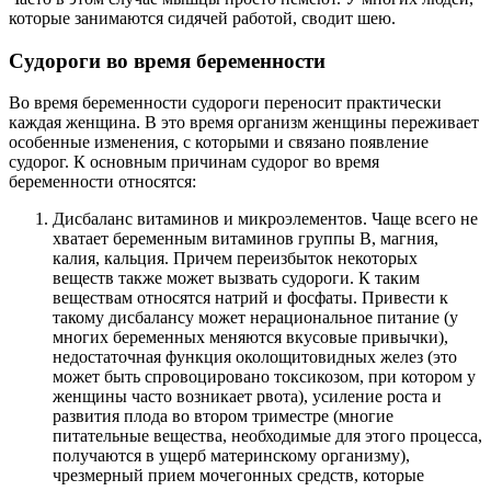
которые занимаются сидячей работой, сводит шею.
Судороги во время беременности
Во время беременности судороги переносит практически
каждая женщина. В это время организм женщины переживает
особенные изменения, с которыми и связано появление
судорог. К основным причинам судорог во время
беременности относятся:
Дисбаланс витаминов и микроэлементов. Чаще всего не
хватает беременным витаминов группы В, магния,
калия, кальция. Причем переизбыток некоторых
веществ также может вызвать судороги. К таким
веществам относятся натрий и фосфаты. Привести к
такому дисбалансу может нерациональное питание (у
многих беременных меняются вкусовые привычки),
недостаточная функция околощитовидных желез (это
может быть спровоцировано токсикозом, при котором у
женщины часто возникает рвота), усиление роста и
развития плода во втором триместре (многие
питательные вещества, необходимые для этого процесса,
получаются в ущерб материнскому организму),
чрезмерный прием мочегонных средств, которые