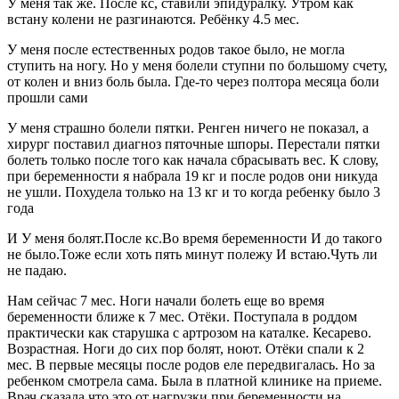
У меня так же. После кс, ставили эпидуралку. Утром как
встану колени не разгинаются. Ребёнку 4.5 мес.
У меня после естественных родов такое было, не могла
ступить на ногу. Но у меня болели ступни по большому счету,
от колен и вниз боль была. Где-то через полтора месяца боли
прошли сами
У меня страшно болели пятки. Ренген ничего не показал, а
хирург поставил диагноз пяточные шпоры. Перестали пятки
болеть только после того как начала сбрасывать вес. К слову,
при беременности я набрала 19 кг и после родов они никуда
не ушли. Похудела только на 13 кг и то когда ребенку было 3
года
И У меня болят.После кс.Во время беременности И до такого
не было.Тоже если хоть пять минут полежу И встаю.Чуть ли
не падаю.
Нам сейчас 7 мес. Ноги начали болеть еще во время
беременности ближе к 7 мес. Отёки. Поступала в роддом
практически как старушка с артрозом на каталке. Кесарево.
Возрастная. Ноги до сих пор болят, ноют. Отёки спали к 2
мес. В первые месяцы после родов еле передвигалась. Но за
ребенком смотрела сама. Была в платной клинике на приеме.
Врач сказала что это от нагрузки при беременности на