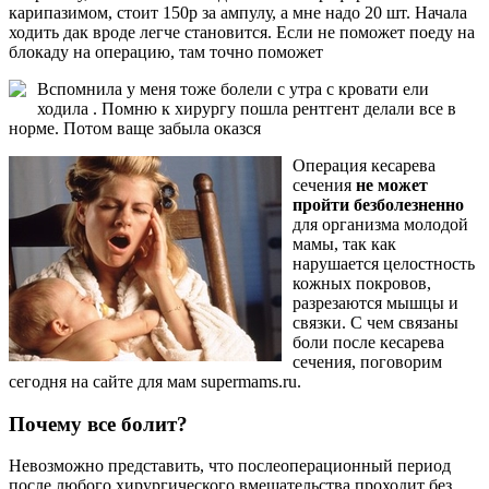
карипазимом, стоит 150р за ампулу, а мне надо 20 шт. Начала
ходить дак вроде легче становится. Если не поможет поеду на
блокаду на операцию, там точно поможет
Вспомнила у меня тоже болели
с утра с кровати ели
ходила . Помню к хирургу пошла рентгент делали все в
норме. Потом ваще забыла оказся
Операция кесарева
сечения
не может
пройти безболезненно
для организма молодой
мамы, так как
нарушается целостность
кожных покровов,
разрезаются мышцы и
связки. С чем связаны
боли после кесарева
сечения, поговорим
сегодня на сайте для мам supermams.ru.
Почему все болит?
Невозможно представить, что послеоперационный период
после любого хирургического вмешательства проходит без