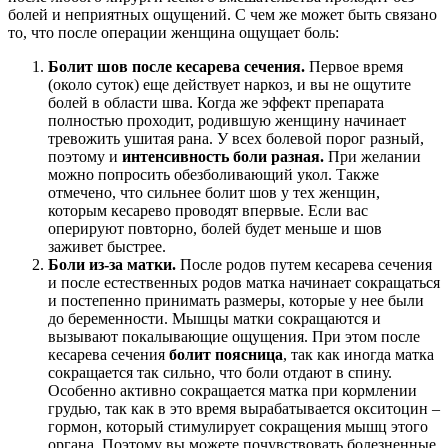
болей и неприятных ощущений. С чем же может быть связано
то, что после операции женщина ощущает боль:
Болит шов после кесарева сечения
.
Первое время
(около суток) еще действует наркоз, и вы не ощутите
болей в области шва. Когда же эффект препарата
полностью проходит, родившую женщину начинает
тревожить ушитая рана. У всех болевой порог разный,
поэтому и
интенсивность боли разная.
При желании
можно попросить обезболивающий укол. Также
отмечено, что сильнее болит шов у тех женщин,
которым кесарево проводят впервые. Если вас
оперируют повторно, болей будет меньше и шов
заживет быстрее.
Боли из-за матки.
После родов путем кесарева сечения
и после естественных родов матка начинает сокращаться
и постепенно принимать размеры, которые у нее были
до беременности. Мышцы матки сокращаются и
вызывают покалывающие ощущения. При этом после
кесарева сечения
болит поясница
, так как иногда матка
сокращается так сильно, что боли отдают в спину.
Особенно активно сокращается матка при кормлении
грудью, так как в это время вырабатывается окситоцин –
гормон, который стимулирует сокращения мышц этого
органа. Поэтому вы можете почувствовать болезненные