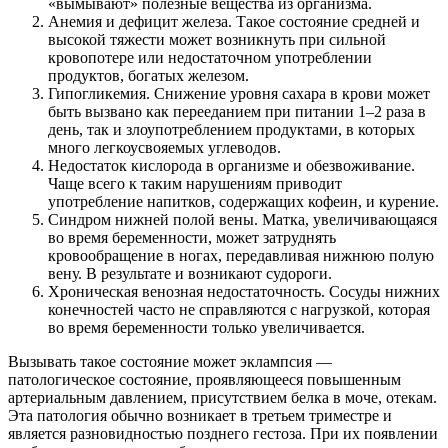
«вымывают» полезные вещества из организма.
Анемия и дефицит железа. Такое состояние средней и
высокой тяжести может возникнуть при сильной
кровопотере или недостаточном употреблении
продуктов, богатых железом.
Гипогликемия. Снижение уровня сахара в крови может
быть вызвано как перееданием при питании 1–2 раза в
день, так и злоупотреблением продуктами, в которых
много легкоусвояемых углеводов.
Недостаток кислорода в организме и обезвоживание.
Чаще всего к таким нарушениям приводит
употребление напитков, содержащих кофеин, и курение.
Синдром нижней полой вены. Матка, увеличивающаяся
во время беременности, может затруднять
кровообращение в ногах, передавливая нижнюю полую
вену. В результате и возникают судороги.
Хроническая венозная недостаточность. Сосуды нижних
конечностей часто не справляются с нагрузкой, которая
во время беременности только увеличивается.
Вызывать такое состояние может эклампсия —
патологическое состояние, проявляющееся повышенным
артериальным давлением, присутствием белка в моче, отекам.
Эта патология обычно возникает в третьем триместре и
является разновидностью позднего гестоза. При их появлении