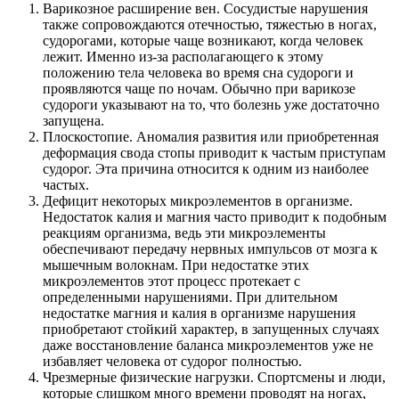
Варикозное расширение вен. Сосудистые нарушения
также сопровождаются отечностью, тяжестью в ногах,
судорогами, которые чаще возникают, когда человек
лежит. Именно из-за располагающего к этому
положению тела человека во время сна судороги и
проявляются чаще по ночам. Обычно при варикозе
судороги указывают на то, что болезнь уже достаточно
запущена.
Плоскостопие. Аномалия развития или приобретенная
деформация свода стопы приводит к частым приступам
судорог. Эта причина относится к одним из наиболее
частых.
Дефицит некоторых микроэлементов в организме.
Недостаток калия и магния часто приводит к подобным
реакциям организма, ведь эти микроэлементы
обеспечивают передачу нервных импульсов от мозга к
мышечным волокнам. При недостатке этих
микроэлементов этот процесс протекает с
определенными нарушениями. При длительном
недостатке магния и калия в организме нарушения
приобретают стойкий характер, в запущенных случаях
даже восстановление баланса микроэлементов уже не
избавляет человека от судорог полностью.
Чрезмерные физические нагрузки. Спортсмены и люди,
которые слишком много времени проводят на ногах,