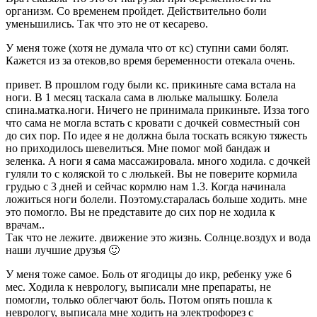
организм. Со временем пройдет. Действительно боли
уменьшились. Так что это не от кесарево.
У меня тоже (хотя не думала что от кс) ступни сами болят.
Кажется из за отеков,во время беременности отекала очень.
привет. В прошлом году были кс. прикиньте сама встала на
ноги. В 1 месяц таскала сама в люльке малышку. Болела
спина.матка.ноги. Ничего не принимала прикиньте. Изза того
что сама не могла встать с кровати с дочкей совместный сон
до сих пор. По идее я не должна была тоскать всякую тяжесть
но приходилось шевелиться. Мне помог мой бандаж и
зеленка. А ноги я сама массажировала. много ходила. с дочкей
гуляли то с коляской то с люлькей. Вы не поверите кормила
грудью с 3 дней и сейчас кормлю нам 1.3. Когда начинала
ложиться ноги болели. Поэтому.старалась больше ходить. мне
это помогло. Вы не представите до сих пор не ходила к
врачам..
Так что не лежите. движение это жизнь. Солнце.воздух и вода
наши лучшие друзья 🙂
У меня тоже самое. Боль от ягодицы до икр, ребенку уже 6
мес. Ходила к неврологу, выписали мне препараты, не
помогли, только облегчают боль. Потом опять пошла к
неврологу, выписала мне ходить на электрофорез с