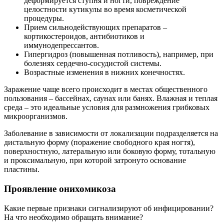
деформируется ступня и ногти, повреждение
целостности кутикулы во время косметической
процедуры.
Прием сильнодействующих препаратов –
кортикостероидов, антибиотиков и
иммунодепрессантов.
Гипергидроз (повышенная потливость), например, при
болезнях сердечно-сосудистой системы.
Возрастные изменения в нижних конечностях.
Заражение чаще всего происходит в местах общественного
пользования – бассейнах, саунах или банях. Влажная и теплая
среда – это идеальные условия для размножения грибковых
микроорганизмов.
Заболевание в зависимости от локализации подразделяется на
дистальную форму (поражение свободного края ногтя),
поверхностную, латеральную или боковую форму, тотальную
и проксимальную, при которой затронуто основание
пластины.
Проявление онихомикоза
Какие первые признаки сигнализируют об инфицировании?
На что необходимо обращать внимание?