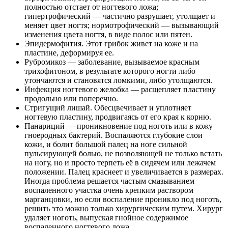
полностью отстает от ногтевого ложа;
гипертрофический — частично разрушает, утолщает и
меняет цвет ногтя; нормотрофический — вызывающий
изменения цвета ногтя, в виде полос или пятен.
Эпидермофития. Этот грибок живет на коже и на
пластине, деформируя ее.
Рубромикоз — заболевание, вызываемое красным
трихофитоном, в результате которого ногти либо
утончаются и становятся ломкими, либо утолщаются.
Инфекция ногтевого желобка — расщепляет пластину
продольно или поперечно.
Стригущий лишай. Обесцвечивает и уплотняет
ногтевую пластину, продвигаясь от его края к корню.
Панариций — проникновение под ноготь или в кожу
гноеродных бактерий. Воспаляются глубокие слои
кожи, и болит большой палец на ноге сильной
пульсирующей болью, не позволяющей не только встать
на ногу, но и просто терпеть её в сидячем или лежачем
положении. Палец краснеет и увеличивается в размерах.
Иногда проблема решается частым смазыванием
воспаленного участка очень крепким раствором
марганцовки, но если воспаление проникло под ноготь,
решить это можно только хирургическим путем. Хирург
удаляет ноготь, выпуская гнойное содержимое
воспаленного ногтевого ложа.