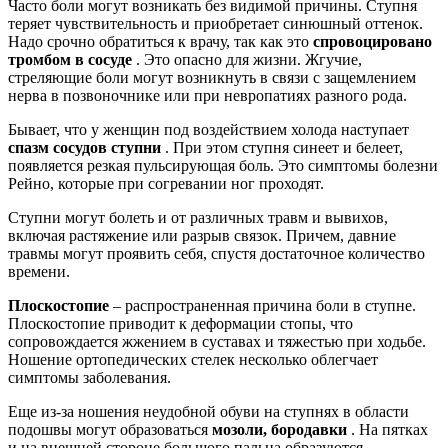
Часто боли могут возникать без видимой причины. Ступня
теряет чувствительность и приобретает синюшный оттенок.
Надо срочно обратиться к врачу, так как это
спровоцировано
тромбом в сосуде
. Это опасно для жизни. Жгучие,
стреляющие боли могут возникнуть в связи с защемлением
нерва в позвоночнике или при невропатиях разного рода.
Бывает, что у женщин под воздействием холода наступает
спазм сосудов ступни
. При этом ступня синеет и белеет,
появляется резкая пульсирующая боль. Это симптомы болезни
Рейно, которые при согревании ног проходят.
Ступни могут болеть и от различных травм и вывихов,
включая растяжение или разрыв связок. Причем, давние
травмы могут проявить себя, спустя достаточное количество
времени.
Плоскостопие
– распространенная причина боли в ступне.
Плоскостопие приводит к деформации стопы, что
сопровождается жжением в суставах и тяжестью при ходьбе.
Ношение ортопедических стелек несколько облегчает
симптомы заболевания.
Еще из-за ношения неудобной обуви на ступнях в области
подошвы могут образоваться
мозоли, бородавки
. На пятках
и на внешней стороне большого пальца образуются