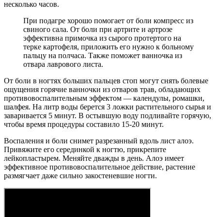
несколько часов.
При подагре хорошо помогает от боли компресс из
свиного сала. От боли при артрите и артрозе
эффективна примочка из сырого протертого на
терке картофеля, приложить его нужно к больному
пальцу на полчаса. Также поможет ванночка из
отвара лаврового листа.
От боли в ногтях больших пальцев стоп могут снять болевые
ощущения горячие ванночки из отваров трав, обладающих
противовоспалительным эффектом — календулы, ромашки,
шалфея. На литр воды берется 3 ложки растительного сырья и
заваривается 5 минут. В остывшую воду подливайте горячую,
чтобы время процедуры составило 15-20 минут.
Воспаления и боли снимет разрезанный вдоль лист алоэ.
Привяжите его серединкой к ногтю, прикрепите
лейкопластырем. Меняйте дважды в день. Алоэ имеет
эффективное противовоспалительное действие, растение
размягчает даже сильно закостеневшие ногти.