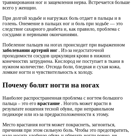
травмирования ног и защемления нерва. Встречается больше
всего у женщин.
При долгой ходьбе и нагрузках боль отдает в пальцы и в
голень. Онемение в пальцах ног и боль при ходьбе — это
следствие сахарного диабета и, как правило, проблема с
сосудами и нервными окончаниями.
Побеление пальцев на ногах происходит при выраженном
заболевании артерий ног
. Из-за недостаточной
проходимости сосудов циркуляция крови в нижних
конечностях затруднена. Кислород не поступает в ткани в
нужном количестве. Отсюда боли, бледная и сухая кожа,
ломкие ногти и чувствительность к холоду.
Почему болят ногти на ногах
Наиболее распространенная проблема с ногтем большого
пальца – это его
врастание
. Ноготь может врасти в
результате ношения тесной обуви, при неправильном
педикюре или из-за предрасположенности к этому.
Место врастания ногтя может покраснеть, загноиться,
причиняя при этом сильную боль. Чтобы это предотвратить,
надо носить удобную обувь и обрезать ногти ровно, не