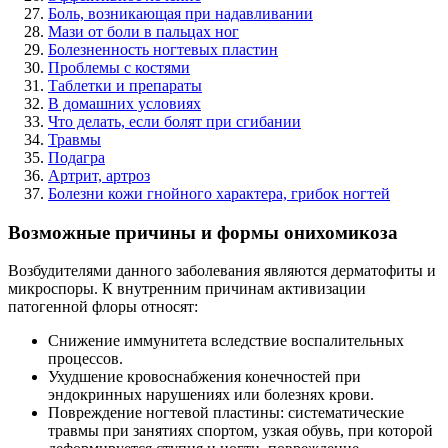
Боль, возникающая при надавливании
Мази от боли в пальцах ног
Болезненность ногтевых пластин
Проблемы с костями
Таблетки и препараты
В домашних условиях
Что делать, если болят при сгибании
Травмы
Подагра
Артрит, артроз
Болезни кожи гнойного характера, грибок ногтей
Возможные причины и формы онихомикоза
Возбудителями данного заболевания являются дерматофиты и
микроспоры. К внутренним причинам активизации
патогенной флоры относят:
Снижение иммунитета вследствие воспалительных
процессов.
Ухудшение кровоснабжения конечностей при
эндокринных нарушениях или болезнях крови.
Повреждение ногтевой пластины: систематические
травмы при занятиях спортом, узкая обувь, при которой