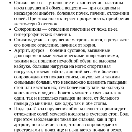
Онихогрифоз — утолщение и закостенение пластины
из-за нарушений обмена веществ — при сахарном и
несахарном диабете, болезнях почек, печени, отложении
солей. При этом ноготь теряет прозрачность, приобретая
желто-серый оттенок.
Склеронихия — отделение пластины от ложа из-за
гипертрофических явлений.
Онихомадезис – нарушение матрицы ногтя, в результате
его полное отделение, начиная от корня.
Артрит, артроз— болезни суставов, вызванные
долговременными механическими повреждениями,
такими как ношение неудобной обуви на высоком
каблуке, большая нагрузка на ноги: спортивная
нагрузка, стоячая работа, лишний вес. Эти болезни
сопровождаются покраснением, опухолью и такими
сильными болями, что невозможно шевелить пальцами
стоп или касаться их, тем более наступать на больную
конечность и ходить. Болезнь может захватывать как
один, так и несколько пальцев на ноге, от большого
пальца до мизинца, как одну, так и обе стопы.
Подагра. Из-за нарушения обмена веществ происходит
отложение солей мочевой кислоты в суставах стоп. Боль
при этом заболевании такая же сильная, как и при
артрозе, но отличие в том, что она сопровождается
прострелами в пояснице и начинается ночью и резко,