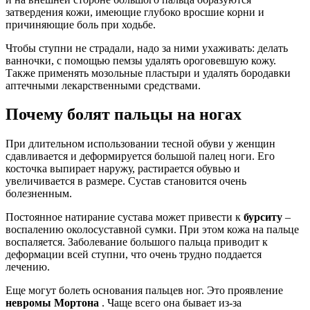
затвердения кожи, имеющие глубоко вросшие корни и
причиняющие боль при ходьбе.
Чтобы ступни не страдали, надо за ними ухаживать: делать
ванночки, с помощью пемзы удалять ороговевшую кожу.
Также применять мозольные пластыри и удалять бородавки
аптечными лекарственными средствами.
Почему болят пальцы на ногах
При длительном использовании тесной обуви у женщин
сдавливается и деформируется большой палец ноги. Его
косточка выпирает наружу, растирается обувью и
увеличивается в размере. Сустав становится очень
болезненным.
Постоянное натирание сустава может привести к
бурситу
–
воспалению околосуставной сумки. При этом кожа на пальце
воспаляется. Заболевание большого пальца приводит к
деформации всей ступни, что очень трудно поддается
лечению.
Еще могут болеть основания пальцев ног. Это проявление
невромы Мортона
. Чаще всего она бывает из-за