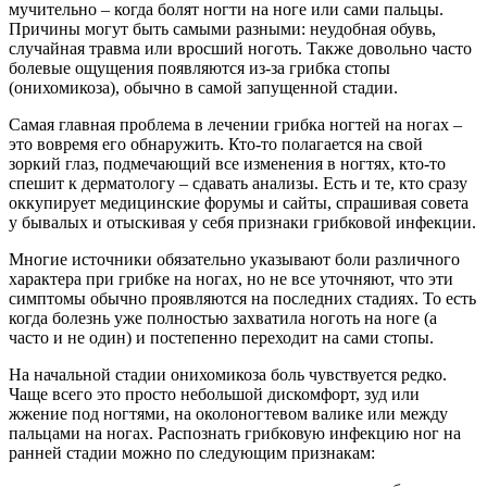
мучительно – когда болят ногти на ноге или сами пальцы.
Причины могут быть самыми разными: неудобная обувь,
случайная травма или вросший ноготь. Также довольно часто
болевые ощущения появляются из-за грибка стопы
(онихомикоза), обычно в самой запущенной стадии.
Самая главная проблема в лечении грибка ногтей на ногах –
это вовремя его обнаружить. Кто-то полагается на свой
зоркий глаз, подмечающий все изменения в ногтях, кто-то
спешит к дерматологу – сдавать анализы. Есть и те, кто сразу
оккупирует медицинские форумы и сайты, спрашивая совета
у бывалых и отыскивая у себя признаки грибковой инфекции.
Многие источники обязательно указывают боли различного
характера при грибке на ногах, но не все уточняют, что эти
симптомы обычно проявляются на последних стадиях. То есть
когда болезнь уже полностью захватила ноготь на ноге (а
часто и не один) и постепенно переходит на сами стопы.
На начальной стадии онихомикоза боль чувствуется редко.
Чаще всего это просто небольшой дискомфорт, зуд или
жжение под ногтями, на околоногтевом валике или между
пальцами на ногах. Распознать грибковую инфекцию ног на
ранней стадии можно по следующим признакам: