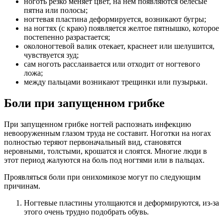
ноготь резко меняет цвет, на нем появляются белесые
пятна или полосы;
ногтевая пластина деформируется, возникают бугры;
на ногтях (с краю) появляется желтое пятнышко, которое
постепенно разрастается;
околоногтевой валик отекает, краснеет или шелушится,
чувствуется зуд;
сам ноготь расслаивается или отходит от ногтевого
ложа;
между пальцами возникают трещинки или пузырьки.
Боли при запущенном грибке
При запущенном грибке ногтей распознать инфекцию
невооруженным глазом труда не составит. Ноготки на ногах
полностью теряют первоначальный вид, становятся
неровными, толстыми, крошатся и слоятся. Многие люди в
этот период жалуются на боль под ногтями или в пальцах.
Проявляться боли при онихомикозе могут по следующим
причинам.
Ногтевые пластины утолщаются и деформируются, из-за
этого очень трудно подобрать обувь.