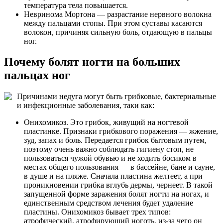
температура тела повышается.
Невринома Мортона — разрастание нервного волокна
между пальцами стопы. При этом суставы касаются
волокон, причиняя сильную боль, отдающую в пальцы
ног.
Почему болят ногти на больших
пальцах ног
Причинами недуга могут быть грибковые, бактериальные
и инфекционные заболевания, таки как:
Онихомикоз. Это грибок, живущий на ногтевой
пластинке. Признаки грибкового поражения — жжение,
зуд, запах и боль. Передается грибок бытовым путем,
поэтому очень важно соблюдать гигиену стоп, не
пользоваться чужой обувью и не ходить босиком в
местах общего пользования — в бассейне, бане и сауне,
в душе и на пляже. Сначала пластина желтеет, а при
проникновении грибка вглубь дермы, чернеет. В такой
запущенной форме заражения болят ногти на ногах, и
единственным средством лечения будет удаление
пластины. Онихомикоз бывает трех типов:
атрофический, атрофирующий ноготь, из-за чего он