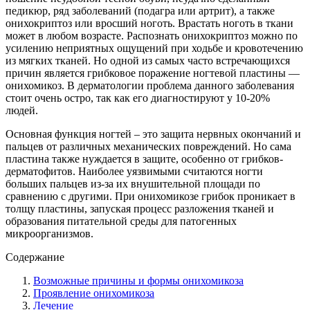
педикюр, ряд заболеваний (подагра или артрит), а также
онихокриптоз или вросший ноготь. Врастать ноготь в ткани
может в любом возрасте. Распознать онихокриптоз можно по
усилению неприятных ощущений при ходьбе и кровотечению
из мягких тканей. Но одной из самых часто встречающихся
причин является грибковое поражение ногтевой пластины —
онихомикоз. В дерматологии проблема данного заболевания
стоит очень остро, так как его диагностируют у 10-20%
людей.
Основная функция ногтей – это защита нервных окончаний и
пальцев от различных механических повреждений. Но сама
пластина также нуждается в защите, особенно от грибков-
дерматофитов. Наиболее уязвимыми считаются ногти
больших пальцев из-за их внушительной площади по
сравнению с другими. При онихомикозе грибок проникает в
толщу пластины, запуская процесс разложения тканей и
образования питательной среды для патогенных
микроорганизмов.
Содержание
Возможные причины и формы онихомикоза
Проявление онихомикоза
Лечение