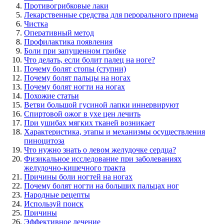
Противогрибковые лаки
Лекарственные средства для перорального приема
Чистка
Оперативный метод
Профилактика появления
Боли при запущенном грибке
Что делать, если болит палец на ноге?
Почему болят стопы (ступни)
Почему болят пальцы на ногах
Почему болят ногти на ногах
Похожие статьи
Ветви большой гусиной лапки иннервируют
Спиртовой ожог в ухе цен лечить
При ушибах мягких тканей возникает
Характеристика, этапы и механизмы осуществления
пиноцитоза
Что нужно знать о левом желудочке сердца?
Физикальное исследование при заболеваниях
желудочно-кишечного тракта
Причины боли ногтей на ногах
Почему болят ногти на больших пальцах ног
Народные рецепты
Используй поиск
Причины
Эффективное лечение