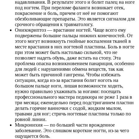
надавливания. В результате этого и болит палец на ноге
под ногтем. При переломе фаланги возникает отек,
покраснение и боль, причем от неё не помогают
обезболивающие препараты. Это является сигналом для
срочного обращения к травматологу.
Онихокриптоз — врастание ногтей. Чаще всего ему
подвержены большие пальцы нижних конечностей. От
этого могут возникнуть гнойные воспаления тканей в
месте врастания в них ногтевой пластины. Боль в ногте
при этом может быть настолько сильной, что не
позволяет надеть обувь, даже встать на стопу. Эта
проблема опасна возникновением панариция, особенно
для людей с нарушениями обмена веществ, так как
может быть причиной гангрены. Чтобы избежать
ситуации, когда из-за врастания болит ноготь на
большом пальце ноги, лишая возможности ходить,
нужно правильно ухаживать за ногами: посещать
профессионального мастера педикюра не реже 1 раза в
три месяца; еженедельно перед подстриганием пластин
делать горячие ванночки с содой, жидким мылом,
травами для ног; стричь ногтевые пластины только по
ровной линии.
Микронихия — по большей части врожденное
заболевание. Это слишком короткие ногти, из-за чего
ощущается боль.