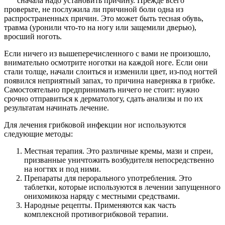
сначала надо установить причину. Прежде всего
проверьте, не послужила ли причиной боли одна из
распространенных причин. Это может быть тесная обувь,
травма (уронили что-то на ногу или защемили дверью),
вросший ноготь.
Если ничего из вышеперечисленного с вами не произошло,
внимательно осмотрите ноготки на каждой ноге. Если они
стали толще, начали слоиться и изменили цвет, из-под ногтей
появился неприятный запах, то причина наверняка в грибке.
Самостоятельно предпринимать ничего не стоит: нужно
срочно отправиться к дерматологу, сдать анализы и по их
результатам начинать лечение.
Для лечения грибковой инфекции ног используются
следующие методы:
Местная терапия. Это различные кремы, мази и спреи,
призванные уничтожить возбудителя непосредственно
на ногтях и под ними.
Препараты для перорального употребления. Это
таблетки, которые используются в лечении запущенного
онихомикоза наряду с местными средствами.
Народные рецепты. Применяются как часть
комплексной противогрибковой терапии.