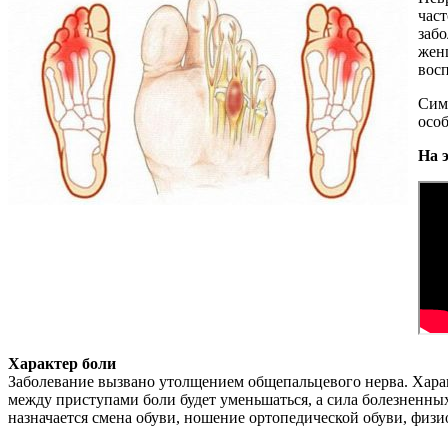
част
забо
женщ
вос
Симп
осо
На 
Характер боли
Заболевание вызвано утолщением общепальцевого нерва. Хара
между приступами боли будет уменьшаться, а сила болезненны
назначается смена обуви, ношение ортопедической обуви, физ