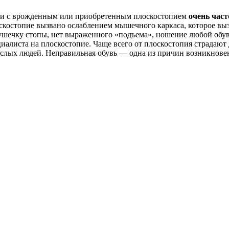
и с врожденным или приобретенным плоскостопием
очень част
скостопие вызвано ослаблением мышечного каркаса, которое вы
ушечку стопы, нет выраженного «подъема», ношение любой обуви
иалиста на плоскостопие. Чаще всего от плоскостопия страдают д
ослых людей. Неправильная обувь — одна из причин возникновен