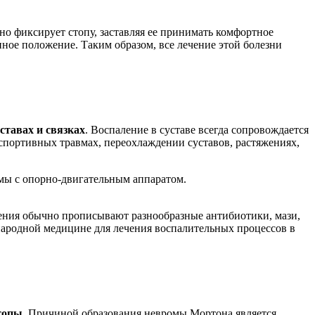
о фиксирует стопу, заставляя ее принимать комфортное
ное положение. Таким образом, все лечение этой болезни
ставах и связках
. Воспаление в суставе всегда сопровождается
спортивных травмах, переохлаждении суставов, растяжениях,
емы с опорно-двигательным аппаратом.
чения обычно прописывают разнообразные антибиотики, мази,
 народной медицине для лечения воспалительных процессов в
топы
. Причиной образования невромы Мортона является