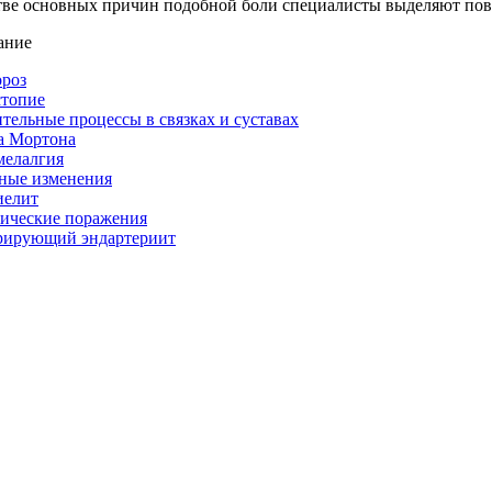
тве основных причин подобной боли специалисты выделяют пов
ание
роз
стопие
тельные процессы в связках и суставах
а Мортона
мелалгия
ные изменения
иелит
ические поражения
рирующий эндартериит