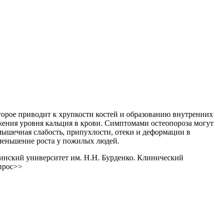
оторое приводит к хрупкости костей и образованию внутренних
жения уровня кальция в крови. Симптомами остеопороза могут
 мышечная слабость, припухлости, отеки и деформации в
меньшение роста у пожилых людей.
нский университет им. Н.Н. Бурденко. Клинический
прос>>