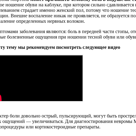
ое ношение обуви на каблуке, при котором сильно сдавливается 
леванием страдает именно женский пол, потому что ношение те
ин. Внешне воспаление никак не проявляется, не образуется по
паление определенных нервных волокон.
томами заболевания являются: боль в передней части стопы, о
бые болезненные ощущения при ношении тесной обуви или обуви
эту тему мы рекомендуем посмотреть следующее видео
ктер боли довольно острый, пульсирующий, могут быть простре
х ощущений — увеличиваться. Для диагностирования невромы Мор
иопроцедуры или кортикостероидные препараты.