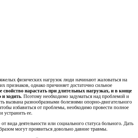
тяжелых физических нагрузок люди начинают жаловаться на
ких признаков, однако причиняет достаточно сильное
е свойство нарастать при длительных нагрузках, и в конце
 и ходить
. Поэтому необходимо задуматься над проблемой и
быть вызвана разнообразными болезнями опорно-двигательного
чтобы избавиться от проблемы, необходимо провести полное
 устранить ее.
от вида деятельности или социального статуса больного. Дать
бразом могут проявиться довольно давние травмы.