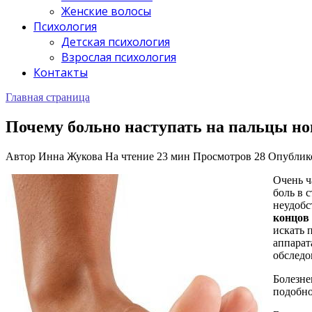
Женские волосы
Психология
Детская психология
Взрослая психология
Контакты
Главная страница
Почему больно наступать на пальцы но
Автор
Инна Жукова
На чтение
23 мин
Просмотров
28
Опублик
Очень ч
боль в 
неудобс
концов 
искать 
аппарат
обследо
Болезне
подобно