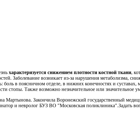
езнь
характеризуется снижением плотности костной ткани
, к
стей. Заболевание возникает из-за нарушения метаболизма, сни
ь: боль в поясничном отделе, в нижних конечностях и суставах,
асти стопы. Также возможно незначительное или значительное у
на Мартынова. Закончила Воронежский государственный медици
инатор и невролог БУЗ ВО "Московская поликлиника".Задать во