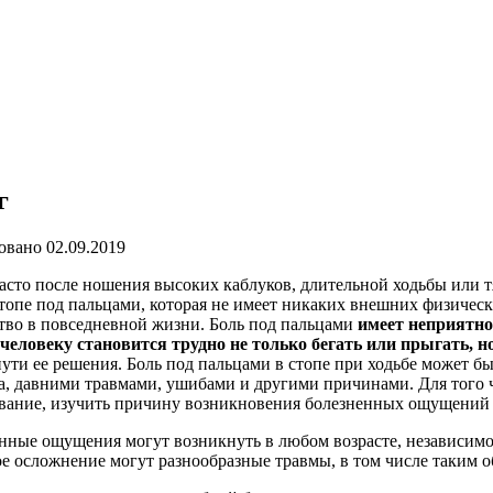
г
овано
02.09.2019
асто после ношения высоких каблуков, длительной ходьбы или 
стопе под пальцами, которая не имеет никаких внешних физичес
тво в повседневной жизни. Боль под пальцами
имеет неприятно
человеку становится трудно не только бегать или прыгать, но
пути ее решения. Боль под пальцами в стопе при ходьбе может 
а, давними травмами, ушибами и другими причинами. Для того 
вание, изучить причину возникновения болезненных ощущений и
нные ощущения могут возникнуть в любом возрасте, независимо 
е осложнение могут разнообразные травмы, в том числе таким о