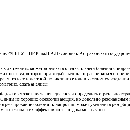
ание: ФГБНУ НИИР им.В.А.Насоновой, Астраханская государств
ных движениях может возникать очень сильный болевой синдром
микротравм, которые при ходьбе начинают расширяться и причи
и ревматологу в местной поликлинике или в частном учреждении.
ометрию, сдать анализы.
ий доктор может поставить диагноз и определить стратегию тер
 Одним из хороших обезболивающих, но довольно резонансным п
рогрессирование болезни и, напротив, может увеличить резорбц
м эффектом и их эффективность не доказана научно.