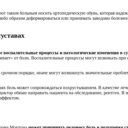
ют таким больным носить ортопедическую обувь, которая надежн
либо образом деформироваться или принимать заведомо болезнен
суставах
е воспалительные процессы и патологические изменения в су
вает» от боли. Воспалительные процессы могут возникать при 
 срочном порядке, иначе могут возникнуть значительные пробл
аях боль может сопровождаться похрустыванием. В качестве ле
доктор обязан направить пациента на обследование, рентген. В
 эффектом.
рома Мортона
может причинять человеку боль в подушечке с