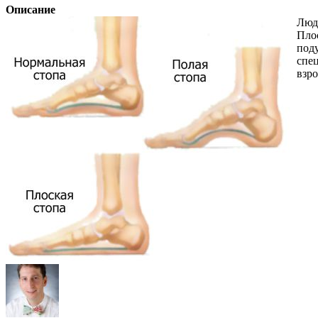
Описание
Люд
Пло
под
спец
взр