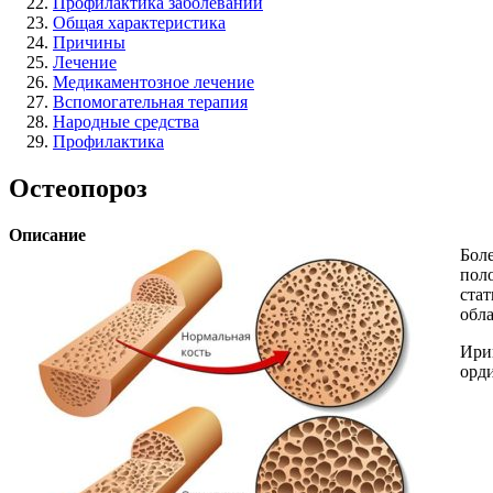
Профилактика заболеваний
Общая характеристика
Причины
Лечение
Медикаментозное лечение
Вспомогательная терапия
Народные средства
Профилактика
Остеопороз
Описание
Бол
поло
стат
обл
Ири
орд