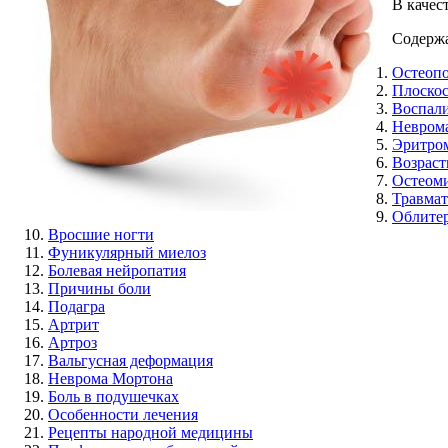
В качес
Содерж
Остеопо
Плоско
Воспали
Невром
Эритро
Возраст
Остеом
Травмат
Облите
Вросшие ногти
Фуникулярный миелоз
Болевая нейропатия
Причины боли
Подагра
Артрит
Артроз
Вальгусная деформация
Неврома Мортона
Боль в подушечках
Особенности лечения
Рецепты народной медицины