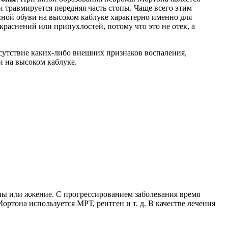
и травмируется передняя часть стопы. Чаще всего этим
сной обуви на высоком каблуке характерно именно для
краснений или припухлостей, потому что это не отек, а
тсутствие каких-либо внешних признаков воспаления,
 на высоком каблуке.
лы или жжение. С прогрессированием заболевания время
тона используется МРТ, рентген и т. д. В качестве лечения