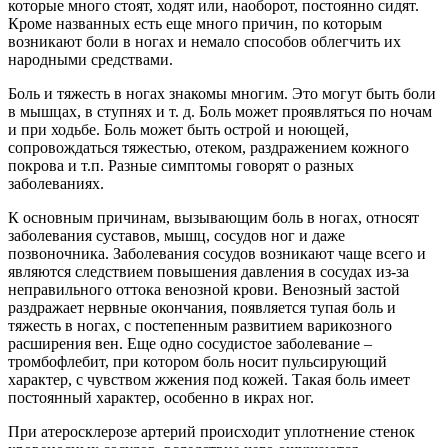
которые много стоят, ходят или, наоборот, постоянно сидят.
Кроме названных есть еще много причин, по которым
возникают боли в ногах и немало способов облегчить их
народными средствами.
Боль и тяжесть в ногах знакомы многим. Это могут быть боли
в мышцах, в ступнях и т. д. Боль может проявляться по ночам
и при ходьбе. Боль может быть острой и ноющей,
сопровождаться тяжестью, отеком, раздражением кожного
покрова и т.п. Разные симптомы говорят о разных
заболеваниях.
К основным причинам, вызывающим боль в ногах, относят
заболевания суставов, мышц, сосудов ног и даже
позвоночника. Заболевания сосудов возникают чаще всего и
являются следствием повышения давления в сосудах из-за
неправильного оттока венозной крови. Венозный застой
раздражает нервные окончания, появляется тупая боль и
тяжесть в ногах, с постепенным развитием варикозного
расширения вен. Еще одно сосудистое заболевание –
тромбофлебит, при котором боль носит пульсирующий
характер, с чувством жжения под кожей. Такая боль имеет
постоянный характер, особенно в икрах ног.
При атеросклерозе артерий происходит уплотнение стенок