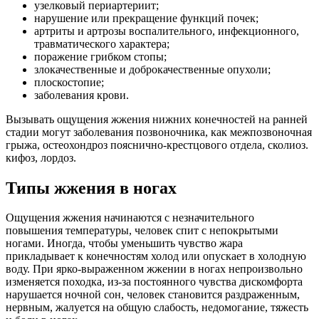
узелковый периартериит;
нарушение или прекращение функций почек;
артриты и артрозы воспалительного, инфекционного,
травматического характера;
поражение грибком стопы;
злокачественные и доброкачественные опухоли;
плоскостопие;
заболевания крови.
Вызывать ощущения жжения нижних конечностей на ранней
стадии могут заболевания позвоночника, как межпозвоночная
грыжа, остеохондроз пояснично-крестцового отдела, сколиоз.
кифоз, лордоз.
Типы жжения в ногах
Ощущения жжения начинаются с незначительного
повышения температуры, человек спит с непокрытыми
ногами. Иногда, чтобы уменьшить чувство жара
прикладывает к конечностям холод или опускает в холодную
воду. При ярко-выраженном жжении в ногах непроизвольно
изменяется походка, из-за постоянного чувства дискомфорта
нарушается ночной сон, человек становится раздраженным,
нервным, жалуется на общую слабость, недомогание, тяжесть