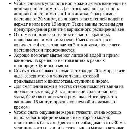
Чтобы снимать усталость ног, можно делать ванночки из
липового цвета и мяты. Для этого заваривают горсть
липового цвета и мяты в 1 л. кипятка. Содержимое
настаивают 30 минут, выливают в таз с теплой водой и
держат в нем ноги 15 минут. Такие ванны полезны для
предупреждения развития варикозного расширения вен.
От тяжести помогают ванны из настоя крапивы,
подорожника и мать-и-мачехи. Смесь этих трав в
количестве 4 ст. л. заливается 3 л. кипятка, после чего
настаивается и процеживается.
Хорошо помогает мытье ног липовой водой и прием
ванночек из крепкого настоя взятых в равных
пропорциях бузины и мяты.
Снять отеки и тяжесть помогает холодный компресс изо
льда, завернутого в тонкую ткань, который
прикладывают к щиколоткам, ступням и икрам.
Для смягчения кожи в местах отеков помогает ванна из
добавленных в воду 2 ч. л. пищевой соды и настоев
мяты, березовых листьев и ромашки. Ноги держат в
ванночке 15 минут, протирают пемзой и смазывают
кремом.
Чтобы снять ощущение жара и тяжести, очень хорошо
использовать эфирное масло, из которого можно
приготовить бальзам. Для этого необходимо взять 30 мл.
медицинского геля или растительного масла, в которые