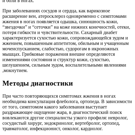
и боли в ногах.
При заболеваниях сосудов и сердца, как варикозное
расширение вен, атеросклероз одновременно с симптомами
жжения в ногах появляется одышка, синюшность кожи,
“звездочки” и “сеточки” на коже нижних конечностей, отеки,
потеря гибкости и чувствительности. Сахарный диабет
характеризуется сухостью кожи, сопровождающейся зудом и
жжением, повышенным аппетитом, обильным и учащенным
мочеиспусканием, слабостью, судорогам в икроножных
мышцах. Грибковые поражения внешне определяются
изменениями состояния и структур кожи, сухостью,
шелушением, сильным зудом, воспалительными явлениями
,мокнутием.
Методы диагностики
При часто повторяющихся симптомах жжения в ногах
необходима консультация флеболога, ортопеда. В зависимости
от того, симптомом какого заболевания выступает
раздражающее ощущение жара, в диагностический поиск
вовлекаются другие специалисты узкого профиля: невролог,
сосудистый хирург, эндокринолог, вертебролог, ортопед,
травматолог, инфекционист, онколог, кардиолог.