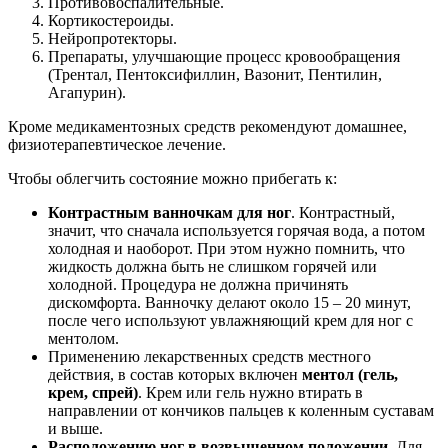
Противовоспалительные.
Кортикостероиды.
Нейропротекторы.
Препараты, улучшающие процесс кровообращения
(Трентал, Пентоксифиллин, Вазонит, Пентилин,
Агапурин).
Кроме медикаментозных средств рекомендуют домашнее,
физиотерапевтическое лечение.
Чтобы облегчить состояние можно прибегать к:
Контрастным ванночкам для ног
. Контрастный,
значит, что сначала используется горячая вода, а потом
холодная и наоборот. При этом нужно помнить, что
жидкость должна быть не слишком горячей или
холодной. Процедура не должна причинять
дискомфорта. Ванночку делают около 15 – 20 минут,
после чего используют увлажняющий крем для ног с
ментолом.
Применению лекарственных средств местного
действия, в состав которых включен
ментол (гель,
крем, спрей)
. Крем или гель нужно втирать в
направлении от кончиков пальцев к коленным суставам
и выше.
Расположению ног в возвышенном положении
. Для