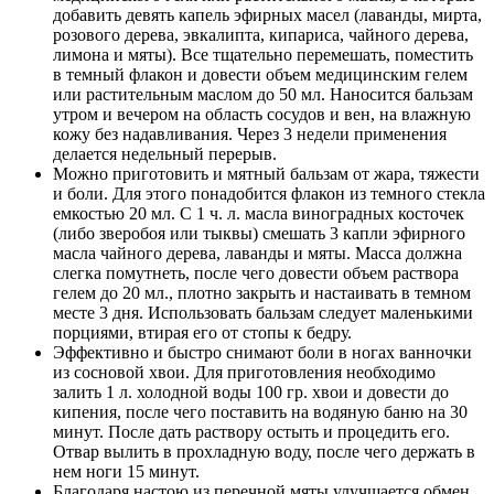
добавить девять капель эфирных масел (лаванды, мирта,
розового дерева, эвкалипта, кипариса, чайного дерева,
лимона и мяты). Все тщательно перемешать, поместить
в темный флакон и довести объем медицинским гелем
или растительным маслом до 50 мл. Наносится бальзам
утром и вечером на область сосудов и вен, на влажную
кожу без надавливания. Через 3 недели применения
делается недельный перерыв.
Можно приготовить и мятный бальзам от жара, тяжести
и боли. Для этого понадобится флакон из темного стекла
емкостью 20 мл. С 1 ч. л. масла виноградных косточек
(либо зверобоя или тыквы) смешать 3 капли эфирного
масла чайного дерева, лаванды и мяты. Масса должна
слегка помутнеть, после чего довести объем раствора
гелем до 20 мл., плотно закрыть и настаивать в темном
месте 3 дня. Использовать бальзам следует маленькими
порциями, втирая его от стопы к бедру.
Эффективно и быстро снимают боли в ногах ванночки
из сосновой хвои. Для приготовления необходимо
залить 1 л. холодной воды 100 гр. хвои и довести до
кипения, после чего поставить на водяную баню на 30
минут. После дать раствору остыть и процедить его.
Отвар вылить в прохладную воду, после чего держать в
нем ноги 15 минут.
Благодаря настою из перечной мяты улучшается обмен