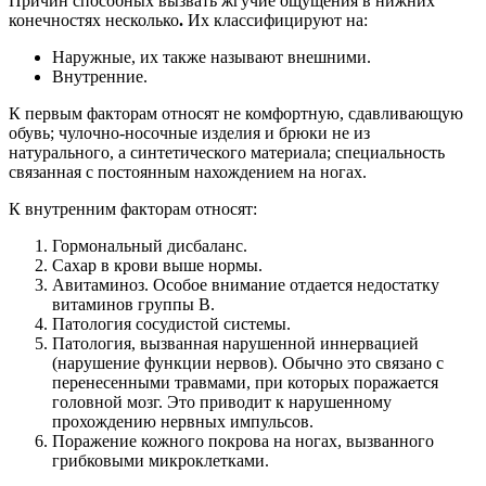
Причин способных вызвать жгучие ощущения в нижних
конечностях несколько
.
Их классифицируют на:
Наружные, их также называют внешними.
Внутренние.
К первым факторам относят не комфортную, сдавливающую
обувь; чулочно-носочные изделия и брюки не из
натурального, а синтетического материала; специальность
связанная с постоянным нахождением на ногах.
К внутренним факторам относят:
Гормональный дисбаланс.
Сахар в крови выше нормы.
Авитаминоз. Особое внимание отдается недостатку
витаминов группы В.
Патология сосудистой системы.
Патология, вызванная нарушенной иннервацией
(нарушение функции нервов). Обычно это связано с
перенесенными травмами, при которых поражается
головной мозг. Это приводит к нарушенному
прохождению нервных импульсов.
Поражение кожного покрова на ногах, вызванного
грибковыми микроклетками.