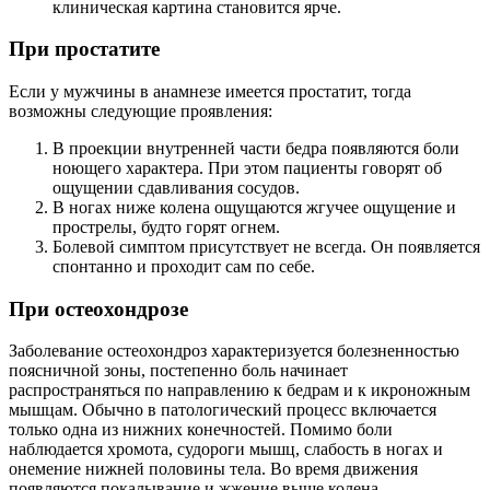
клиническая картина становится ярче.
При простатите
Если у мужчины в анамнезе имеется простатит, тогда
возможны следующие проявления:
В проекции внутренней части бедра появляются боли
ноющего характера. При этом пациенты говорят об
ощущении сдавливания сосудов.
В ногах ниже колена ощущаются жгучее ощущение и
прострелы, будто горят огнем.
Болевой симптом присутствует не всегда. Он появляется
спонтанно и проходит сам по себе.
При остеохондрозе
Заболевание остеохондроз характеризуется болезненностью
поясничной зоны, постепенно боль начинает
распространяться по направлению к бедрам и к икроножным
мышцам. Обычно в патологический процесс включается
только одна из нижних конечностей. Помимо боли
наблюдается хромота, судороги мышц, слабость в ногах и
онемение нижней половины тела. Во время движения
появляются покалывание и жжение выше колена.