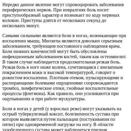
Нередко данное явление могут спровоцировать заболевания
периферических нервов. При невралгиях боль носит
приступообразный характер и возникает по ходу нервных
волокон. Приступы длятся от нескольких секунд до
нескольких минут.
Самыми сильными являются боли в ногах, возникающие при
воспалении мышц. Миозиты являются довольно серьезным
заболеванием, требующим постоянного наблюдения врача.
Боли нижних конечностей могут быть обусловлены
инфекционным заболеванием костей, таким как остеомиелит.
В таком случае наблюдается продолжительная резкая боль.
Резкая боль в ноге ниже колена, сочетающаяся с внезапным
покраснением кожи и высокой температурой, говорит о
рожистом воспалении. Плотным отеком, пульсирующими и
распирающими болевыми ощущениями сопровождаются
тромбоз, лимфатические отеки, гнойные воспалительные
процессы (флегмона). Как правило, они усиливаются при
ощупываниях и при работе мускулатуры.
Боли в ногах у детей (у взрослых реже) могут указывать на
острый туберкулезный коксит, болезненность сустава при
котором выявляется путем пальпации (постукивания по
пятке) при одновременной нагрузке на ногу. В области
тазобедренного сустава может наблюдаться признак