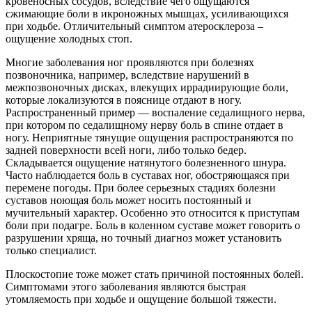
кровеносных сосудов, вследствие чего ощущаются
сжимающие боли в икроножных мышцах, усиливающихся
при ходьбе. Отличительный симптом атеросклероза –
ощущение холодных стоп.
Многие заболевания ног проявляются при болезнях
позвоночника, например, вследствие нарушений в
межпозвоночных дисках, влекущих иррадиирующие боли,
которые локализуются в пояснице отдают в ногу.
Распространенный пример — воспаление седалищного нерва,
при котором по седалищному нерву боль в спине отдает в
ногу. Неприятные тянущие ощущения распространяются по
задней поверхности всей ноги, либо только бедер.
Складывается ощущение натянутого болезненного шнура.
Часто наблюдается боль в суставах ног, обостряющаяся при
перемене погоды. При более серьезных стадиях болезни
суставов ноющая боль может носить постоянный и
мучительный характер. Особенно это относится к приступам
боли при подагре. Боль в коленном суставе может говорить о
разрушении хряща, но точный диагноз может установить
только специалист.
Плоскостопие тоже может стать причиной постоянных болей.
Симптомами этого заболевания являются быстрая
утомляемость при ходьбе и ощущение большой тяжести.