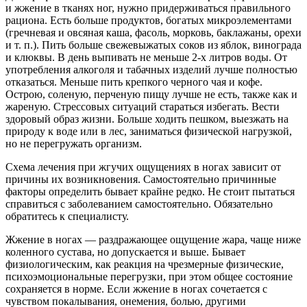
и жжение в тканях ног, нужно придерживаться правильного
рациона. Есть больше продуктов, богатых микроэлементами
(гречневая и овсяная каша, фасоль, морковь, баклажаны, орехи
и т. п.). Пить больше свежевыжатых соков из яблок, винограда
и клюквы. В день выпивать не меньше 2-х литров воды. От
употребления алкоголя и табачных изделий лучше полностью
отказаться. Меньше пить крепкого черного чая и кофе.
Острою, соленую, перченую пищу лучше не есть, также как и
жареную. Стрессовых ситуаций стараться избегать. Вести
здоровый образ жизни. Больше ходить пешком, выезжать на
природу к воде или в лес, заниматься физической нагрузкой,
но не перегружать организм.
Схема лечения при жгучих ощущениях в ногах зависит от
причины их возникновения. Самостоятельно причинные
факторы определить бывает крайне редко. Не стоит пытаться
справиться с заболеванием самостоятельно. Обязательно
обратитесь к специалисту.
Жжение в ногах — раздражающее ощущение жара, чаще ниже
коленного сустава, но допускается и выше. Бывает
физиологическим, как реакция на чрезмерные физические,
психоэмоциональные перегрузки, при этом общее состояние
сохраняется в норме. Если жжение в ногах сочетается с
чувством покалывания, онемения, болью, другими