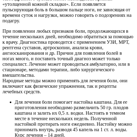
«утолщенной кожной складки». Если появляется
пульсирующая боль в большом пальце ноги, не зависящая от
времени суток и нагрузки, можно говорить о подозрениях на
подагру.
При появлении любых признаков боли, продолжающихся в
течение нескольких дней, необходимо обратиться за помощью
к врачу. Диагностика проводится с применением УЗИ, МРТ,
рентгена суставов, артроскопии, анализа крови,
ангиосканирования и др. Причин для появления болей в
ногах много, и поставить точный диагноз может только
специалист. Лечение может проводиться амбулаторно, или в
стационаре, методами терапии, либо хирургического
вмешательства.
Народные методы можно применять для лечения боли, они
включают как физические упражнения, так и рецепты
лечебных средств.
Для лечения боли помогает настойка каштана. Для ее
приготовления необходимо размельчить 50 гр. плодов
каштана и залить их 0,5 л. водки. Настоять в темном
месте в течение нескольких недель. Полученной
настойкой протирать ноги ежедневно. Настойку можно
принимать внутрь, разводя 45 капель на 1 ст. л. воды.
Курс лечения – 14 дней.