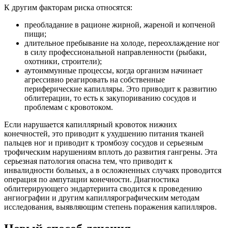
К другим факторам риска относятся:
преобладание в рационе жирной, жареной и копченой
пищи;
длительное пребывание на холоде, переохлаждение ног
в силу профессиональной направленности (рыбаки,
охотники, строители);
аутоиммунные процессы, когда организм начинает
агрессивно реагировать на собственные
периферические капилляры. Это приводит к развитию
облитерации, то есть к закупориванию сосудов и
проблемам с кровотоком.
Если нарушается капиллярный кровоток нижних
конечностей, это приводит к ухудшению питания тканей
пальцев ног и приводит к тромбозу сосудов и серьезным
трофическим нарушениям вплоть до развития гангрены. Эта
серьезная патология опасна тем, что приводит к
инвалидности больных, а в осложненных случаях проводится
операция по ампутации конечности. Диагностика
облитерирующего эндартериита сводится к проведению
ангиографии и другим капиллярографическим методам
исследования, выявляющим степень поражения капилляров.