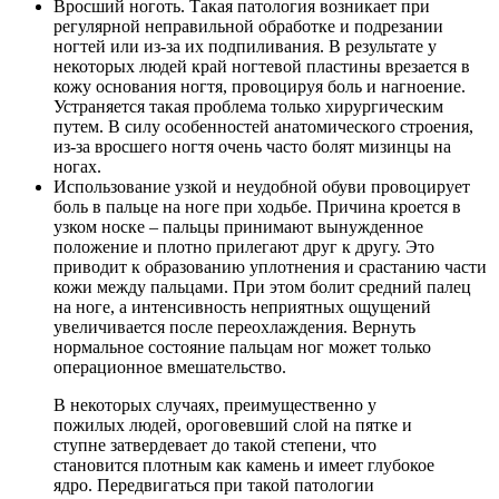
Вросший ноготь. Такая патология возникает при
регулярной неправильной обработке и подрезании
ногтей или из-за их подпиливания. В результате у
некоторых людей край ногтевой пластины врезается в
кожу основания ногтя, провоцируя боль и нагноение.
Устраняется такая проблема только хирургическим
путем. В силу особенностей анатомического строения,
из-за вросшего ногтя очень часто болят мизинцы на
ногах.
Использование узкой и неудобной обуви провоцирует
боль в пальце на ноге при ходьбе. Причина кроется в
узком носке – пальцы принимают вынужденное
положение и плотно прилегают друг к другу. Это
приводит к образованию уплотнения и срастанию части
кожи между пальцами. При этом болит средний палец
на ноге, а интенсивность неприятных ощущений
увеличивается после переохлаждения. Вернуть
нормальное состояние пальцам ног может только
операционное вмешательство.
В некоторых случаях, преимущественно у
пожилых людей, ороговевший слой на пятке и
ступне затвердевает до такой степени, что
становится плотным как камень и имеет глубокое
ядро. Передвигаться при такой патологии