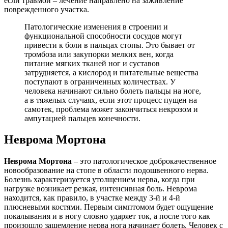
если травмой – лечение направлено на заживление
поврежденного участка.
Патологические изменения в строении и
функциональной способности сосудов могут
привести к боли в пальцах стопы. Это бывает от
тромбоза или закупорки мелких вен, когда
питание мягких тканей ног и суставов
затрудняется, а кислород и питательные вещества
поступают в ограниченных количествах. У
человека начинают сильно болеть пальцы на ноге,
а в тяжелых случаях, если этот процесс пущен на
самотек, проблема может закончиться некрозом и
ампутацией пальцев конечности.
Неврома Мортона
Неврома Мортона
– это патологическое доброкачественное
новообразование на стопе в области подошвенного нерва.
Болезнь характеризуется утолщением нерва, когда при
нагрузке возникает резкая, интенсивная боль. Неврома
находится, как правило, в участке между 3-й и 4-й
плюсневыми костями. Первым симптомом будет ощущение
покалывания и в ногу словно ударяет ток, а после того как
произошло защемление нерва нога начинает болеть. Человек с