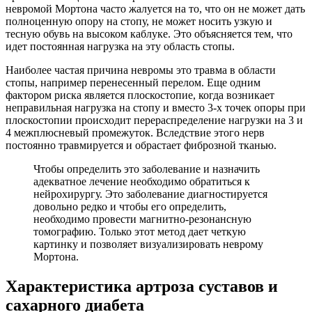
невромой Мортона часто жалуется на то, что он не может дать
полноценную опору на стопу, не может носить узкую и
тесную обувь на высоком каблуке. Это объясняется тем, что
идет постоянная нагрузка на эту область стопы.
Наиболее частая причина невромы это травма в области
стопы, например перенесенный перелом. Еще одним
фактором риска является плоскостопие, когда возникает
неправильная нагрузка на стопу и вместо 3-х точек опоры при
плоскостопии происходит перераспределение нагрузки на 3 и
4 межплюсневый промежуток. Вследствие этого нерв
постоянно травмируется и обрастает фиброзной тканью.
Чтобы определить это заболевание и назначить
адекватное лечение необходимо обратиться к
нейрохирургу. Это заболевание диагностируется
довольно редко и чтобы его определить,
необходимо провести магнитно-резонансную
томографию. Только этот метод дает четкую
картинку и позволяет визуализировать неврому
Мортона.
Характеристика артроза суставов и
сахарного диабета