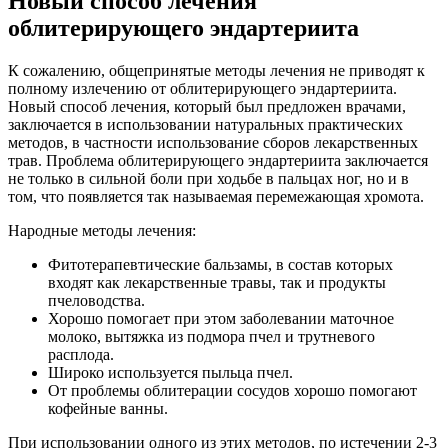
Новый способ лечения
облитерирующего эндартериита
К сожалению, общепринятые методы лечения не приводят к
полному излечению от облитерирующего эндартериита.
Новый способ лечения, который был предложен врачами,
заключается в использовании натуральных практических
методов, в частности использование сборов лекарственных
трав. Проблема облитерирующего эндартериита заключается
не только в сильной боли при ходьбе в пальцах ног, но и в
том, что появляется так называемая перемежающая хромота.
Народные методы лечения:
Фитотерапевтические бальзамы, в состав которых
входят как лекарственные травы, так и продукты
пчеловодства.
Хорошо помогает при этом заболевании маточное
молоко, вытяжка из подмора пчел и трутневого
расплода.
Широко используется пыльца пчел.
От проблемы облитерации сосудов хорошо помогают
кофейные ванны.
При использовании одного из этих методов, по истечении 2-3