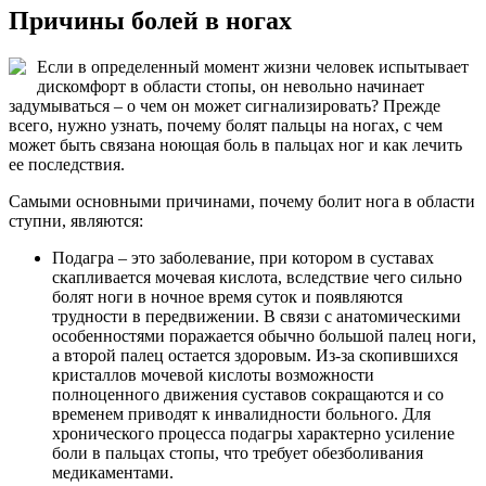
Причины болей в ногах
Если в определенный момент жизни человек испытывает
дискомфорт в области стопы, он невольно начинает
задумываться – о чем он может сигнализировать? Прежде
всего, нужно узнать, почему болят пальцы на ногах, с чем
может быть связана ноющая боль в пальцах ног и как лечить
ее последствия.
Самыми основными причинами, почему болит нога в области
ступни, являются:
Подагра – это заболевание, при котором в суставах
скапливается мочевая кислота, вследствие чего сильно
болят ноги в ночное время суток и появляются
трудности в передвижении. В связи с анатомическими
особенностями поражается обычно большой палец ноги,
а второй палец остается здоровым. Из-за скопившихся
кристаллов мочевой кислоты возможности
полноценного движения суставов сокращаются и со
временем приводят к инвалидности больного. Для
хронического процесса подагры характерно усиление
боли в пальцах стопы, что требует обезболивания
медикаментами.