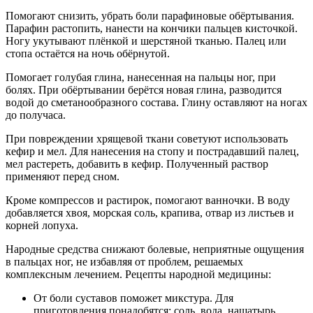
Помогают снизить, убрать боли парафиновые обёртывания.
Парафин растопить, нанести на кончики пальцев кисточкой.
Ногу укутывают плёнкой и шерстяной тканью. Палец или
стопа остаётся на ночь обёрнутой.
Помогает голубая глина, нанесенная на пальцы ног, при
болях. При обёртывании берётся новая глина, разводится
водой до сметанообразного состава. Глину оставляют на ногах
до получаса.
При повреждении хрящевой ткани советуют использовать
кефир и мел. Для нанесения на стопу и пострадавший палец,
мел растереть, добавить в кефир. Полученный раствор
применяют перед сном.
Кроме компрессов и растирок, помогают ванночки. В воду
добавляется хвоя, морская соль, крапива, отвар из листьев и
корней лопуха.
Народные средства снижают болевые, неприятные ощущения
в пальцах ног, не избавляя от проблем, решаемых
комплексным лечением. Рецепты народной медицины:
От боли суставов поможет микстура. Для
приготовления понадобятся: соль, вода, нашатырь,