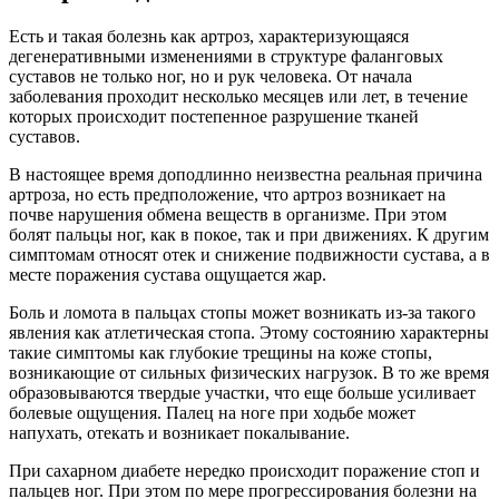
Есть и такая болезнь как артроз, характеризующаяся
дегенеративными изменениями в структуре фаланговых
суставов не только ног, но и рук человека. От начала
заболевания проходит несколько месяцев или лет, в течение
которых происходит постепенное разрушение тканей
суставов.
В настоящее время доподлинно неизвестна реальная причина
артроза, но есть предположение, что артроз возникает на
почве нарушения обмена веществ в организме. При этом
болят пальцы ног, как в покое, так и при движениях. К другим
симптомам относят отек и снижение подвижности сустава, а в
месте поражения сустава ощущается жар.
Боль и ломота в пальцах стопы может возникать из-за такого
явления как атлетическая стопа. Этому состоянию характерны
такие симптомы как глубокие трещины на коже стопы,
возникающие от сильных физических нагрузок. В то же время
образовываются твердые участки, что еще больше усиливает
болевые ощущения. Палец на ноге при ходьбе может
напухать, отекать и возникает покалывание.
При сахарном диабете нередко происходит поражение стоп и
пальцев ног. При этом по мере прогрессирования болезни на