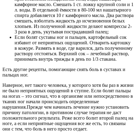
камфорное масло. Смешать 1 ст. ложку крупной соли и 1
л. воды. В отдельной ёмкости в 80-100 мл нашатырного
спирта добавляется 10 г камфорного масла. Два раствора
смешать, взболтать жидкость до исчезновения белых
хлопьев. Из полученной жидкости делают компрессы 2-
3 раза в день, укутывая пострадавший палец;
Если болят суставы ног и пальцев, картофельный сок
избавит от неприятных ощущений. Отварить картошку
в кожуре. Размять в воде, где варился, дать полученному
раствору отстояться. Верхний сок – лечебный раствор,
принимать внутрь трижды в день по 1/3 стакана.
Есть другие рецепты, помогающие снять боль в суставах и
пальцах ног.
Наверное, нет такого человека, у которого хотя бы раз в жизни
не было неприятных ощущений в ступне. Если болят пальцы
на ногах – это сигнал, что в организме или непосредственно в
тканях ног начали происходить определенные
нарушения.Прежде чем начинать лечение нужно установить
причину патологии, в противном случае терапия не даст
положительного результата. Реже всего болит второй палец на
ноге, а если неприятные ощущения все же есть, то связаны
они с тем, что боль в него просто отдает.