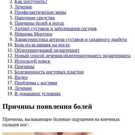
Как поступить?
Лечение
Профилактические меры
Народные средства
Причины болей в ногах
Артрит суставов и заболевания сосудов
Неврома Мортона
Характеристика артроза суставов и сахарного диабета
Боль из-за шишек на ногах
Облитерирующий эндартериит
Новый способ лечения облитерирующего эндартериита
Используй поиск
Причины
Болезненность ногтевых пластин
Видео
Проблемы с костями
Лечение
В домашних условиях
Причины появления болей
Причины, вызывающие болевые ощущения на кончиках
пальцев ног: