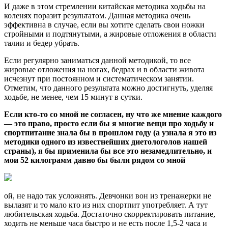
И даже в этом стремлении китайская методика ходьбы на
коленях поразит результатом. Данная методика очень
эффективна в случае, если вы хотите сделать свои ножки
стройными и подтянутыми, а жировые отложения в области
талии и бедер убрать.
Если регулярно заниматься данной методикой, то все
жировые отложения на ногах, бедрах и в области живота
исчезнут при постоянном и систематическом занятии.
Отметим, что данного результата можно достигнуть, уделяя
ходьбе, не менее, чем 15 минут в сутки.
Если кто-то со мной не согласен, ну что же мнение каждого
— это право, просто если бы я многие вещи про ходьбу и
спортпитание знала бы в прошлом году (а узнала я это из
методики одного из известнейших диетологолов нашей
страны), я бы применила бы все это незамедлительно, и
мои 52 килограмм давно бы были рядом со мной
ой, не надо так усложнять. Девчонки вон из тренажерки не
вылазят и то мало кто из них спортпит употребляет. А тут
любительская ходьба. Достаточно скорректировать питание,
ходить не меньше часа быстро и не есть после 1,5-2 часа и