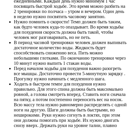
ежедневными. Каждый день нужно минимум 1 час
посвящать быстрой ходьбе. Это время можно разбить на
2 тренировки по полчаса – утром и вечером. Один день
в неделю нужно посвятить часовому занятию.
Нужно помнить о скорости! Темп должен быть таким,
как будто человек куда-то опаздывает. Во время ходьбы
для похудения скорость должна быть такой, чтобы
человек мог разговаривать, но не петь.
В период часовой тренировки человек должен выпивать
достаточное количество воды. Жидкость будет
способствовать снижению веса. Пить можно
небольшими глотками. По окончанию тренировки через
10 минут нужно выпить 1 стакан воды.
Перед началом ходьбы для похудения важно разогреть
все мышцы. Достаточно провести 5-минутную зарядку .
Прогулку нужно начинать с медленного шага.
Ходить в быстром темпе для похудения нужно
правильно. Для этого спина должна быть максимально
ровной, а голова смотреть вперед. Ставить ноги сначала
на пятку, а потом постепенно переносить вес на носок.
Всю массу тела нужно равномерно распределять с одной
ноги на другую. Шаги должны быть быстрыми, но
неширокими. Руки нужно согнуть в локтях, при этом
они должны помогать при ходьбе. Их нужно двигать
снизу вверх. Держать руки на уровне талии, плавно