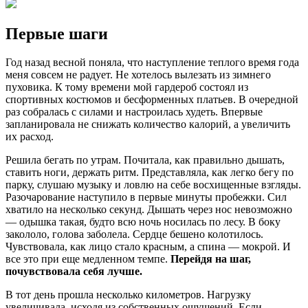
Первые шаги
Год назад весной поняла, что наступление теплого время года
меня совсем не радует. Не хотелось вылезать из зимнего
пуховика. К тому времени мой гардероб состоял из
спортивных костюмов и бесформенных платьев. В очередной
раз собралась с силами и настроилась худеть. Впервые
запланировала не снижать количество калорий, а увеличить
их расход.
Решила бегать по утрам. Почитала, как правильно дышать,
ставить ноги, держать ритм. Представляла, как легко бегу по
парку, слушаю музыку и ловлю на себе восхищенные взгляды.
Разочарование наступило в первые минуты пробежки. Сил
хватило на несколько секунд. Дышать через нос невозможно
— одышка такая, будто всю ночь носилась по лесу. В боку
закололо, голова заболела. Сердце бешено колотилось.
Чувствовала, как лицо стало красным, а спина — мокрой. И
все это при еще медленном темпе.
Перейдя на шаг,
почувствовала себя лучше.
В тот день прошла несколько километров. Нагрузку
увеличивала, исходя из собственных ощущений. Если