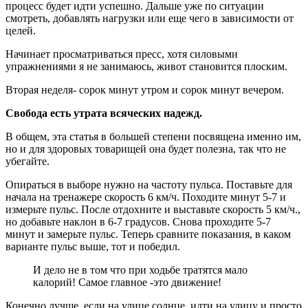
процесс будет идти успешно. Дальше уже по ситуации
смотреть, добавлять нагрузки или еще чего в зависимости от
целей.
Начинает просматриваться пресс, хотя силовыми
упражнениями я не занимаюсь, живот становится плоским.
Вторая неделя- сорок минут утром и сорок минут вечером.
Свобода есть утрата всяческих надежд.
В общем, эта статья в большей степени посвящена именно им,
но и для здоровых товарищей она будет полезна, так что не
убегайте.
Опираться в выборе нужно на частоту пульса. Поставьте для
начала на тренажере скорость 6 км/ч. Походите минут 5-7 и
измерьте пульс. После отдохните и выставьте скорость 5 км/ч.,
но добавьте наклон в 6-7 градусов. Снова проходите 5-7
минут и замерьте пульс. Теперь сравните показания, в каком
варианте пульс выше, тот и победил.
И дело не в том что при ходьбе тратятся мало
калорий! Самое главное -это движение!
Конечно лучше, если на улице солнце. идти на улицу и просто