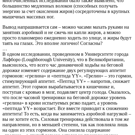
многочисленных исследований было также выявлено, что
большинство медленных волокон (способных получать
энергию за счет окисления жиров) сосредоточены в крупных
мышечных массивах ног.
Вывод напрашивается сам – можно часами махать руками на
занятиях аэробикой и не сжечь ни капли жиров, а можно
просто планомерно ежедневно ходить по улице, и жиры будут
таять на глазах. Это вполне логично! Согласны?
…
В одном исследовании, проведенном в Университете города
Лафборо (Loughborough University), что в Великобритании,
выяснилось, что всего час динамичной ходьбы на беговой
дорожке изменяет содержание двух регулирующих аппетит
гормонов: «грелина» и «пептида YY». «Грелин» – это гормон,
стимулирующий аппетит. «Пептид YY» – напротив, снижает
аппетит. Этот гормон вырабатывается в кишечнике и,
поступая с кровью в мозг, подавляет центр голода. Оказалось,
что после часовой тренировки на беговой дорожке уровень
«грелина» в крови испытуемых резко падает, а уровень
«пептида YY» возрастает. Все вместе приводит к снижению
аппетита! То есть, когда вы занимаетесь аэробной нагрузкой –
вы не хотите есть. Силовая тренировка действовала в том же
направлении, но в меньшей степени, так как повлияла лишь
на один из этих гормонов. Она снизила содержание