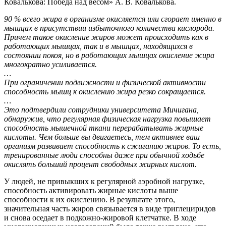
Ковалькова: Победа над весом» А. В. Ковалькова.
90 % всего жира в организме окисляется или сгорает именно в
мышцах в присутствии избыточного количества кислорода.
Причем такое окисление жиров может происходить как в
работающих мышцах, так и в мышцах, находящихся в
состоянии покоя, но в работающих мышцах окисление жира
многократно усиливается.
…
При ограничении подвижности и физической активности
способность мышц к окислению жира резко сокращается.
…
Это подтвердили сотрудники университета Мичигана,
обнаружив, что регулярная физическая нагрузка повышает
способность мышечной ткани перерабатывать жирные
кислоты. Чем больше вы двигаетесь, тем активнее ваш
организм развивает способность к сжиганию жиров. То есть,
тренированные люди способны даже при обычной ходьбе
окислять больший процент свободных жирных кислот.
У людей, не привыкших к регулярной аэробной нагрузке,
способность активировать жирные кислоты выше
способности к их окислению. В результате этого,
значительная часть жиров связывается в виде триглециридов
и снова оседает в подкожно-жировой клетчатке. В ходе