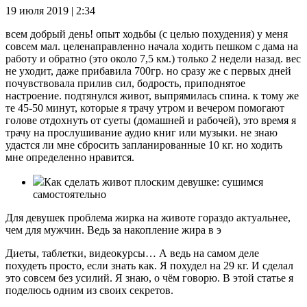
19 июля 2019 | 2:34
всем добрый день! опыт ходьбы (с целью похудения) у меня
совсем мал. целенаправленно начала ходить пешком с дама на
работу и обратно (это около 7,5 км.) только 2 недели назад. вес
не уходит, даже прибавила 700гр. но сразу же с первых дней
почувствовала прилив сил, бодрость, приподнятое
настроение. подтянулся живот, выпрямилась спина. к тому же
те 45-50 минут, которые я трачу утром и вечером помогают
голове отдохнуть от суеты (домашней и рабочей), это время я
трачу на прослушивание аудио книг или музыки. не знаю
удастся ли мне сбросить запланированные 10 кг. но ходить
мне определенно нравится.
Как сделать живот плоским девушке: сушимся
самостоятельно
Для девушек проблема жирка на животе гораздо актуальнее,
чем для мужчин. Ведь за накопление жира в э
Диеты, таблетки, видеокурсы… А ведь на самом деле
похудеть просто, если знать как. Я похудел на 29 кг. И сделал
это совсем без усилий. Я знаю, о чём говорю. В этой статье я
поделюсь одним из своих секретов.