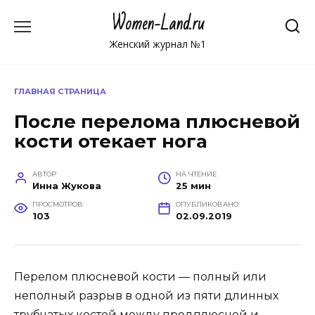
Перейти
Women-Land.ru
к
содержанию
Женский журнал №1
ГЛАВНАЯ СТРАНИЦА
После перелома плюсневой
кости отекает нога
АВТОР
НА ЧТЕНИЕ
Инна Жукова
25 мин
ПРОСМОТРОВ
ОПУБЛИКОВАНО
103
02.09.2019
Перелом плюсневой кости — полный или
неполный разрыв в одной из пяти длинных
трубчатых костей между предплюсной и