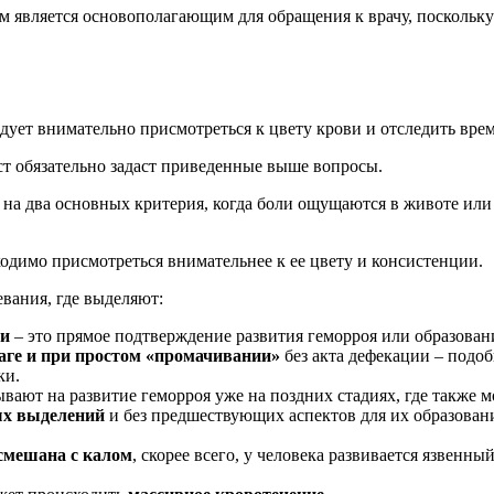
м является основополагающим для обращения к врачу, поскольку
едует внимательно присмотреться к цвету крови и отследить вр
ст обязательно задаст приведенные выше вопросы.
на два основных критерия, когда боли ощущаются в животе или
ходимо присмотреться внимательнее к ее цвету и консистенции.
вания, где выделяют:
ми
– это прямое подтверждение развития геморроя или образован
маге и при простом «промачивании»
без акта дефекации – подо
ки.
вают на развитие геморроя уже на поздних стадиях, где также
ых выделений
и без предшествующих аспектов для их образовани
 смешана с калом
, скорее всего, у человека развивается язвенн