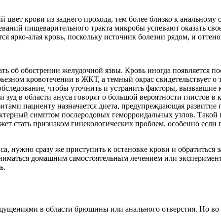
 цвет крови из заднего прохода, тем более близко к анальному 
леваний пищеварительного тракта микробы успевают оказать сво
я ярко-алая кровь, поскольку источник болезни рядом, и оттено
вать об обострении желудочной язвы. Кровь иногда появляется п
рьезном кровотечении в ЖКТ, а темный окрас свидетельствует о
обследование, чтобы уточнить и устранить факторы, вызвавшие 
 зуд в области ануса говорят о большой вероятности глистов 
зитами пациенту назначается диета, предупреждающая развитие г
актерный симптом послеродовых геморроидальных узлов. Такой г
ет стать признаком гинекологических проблем, особенно если 
са, нужно сразу же приступить к остановке крови и обратиться
заниматься домашним самостоятельным лечением или эксперимен
ь.
щениями в области брюшины или анального отверстия. Но во м