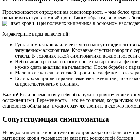
Прослеживается определенная закономерность – чем более яркий
окрашивать стул в темный цвет. Таким образом, во время забо
цвет крови. При болезнях кишечника в основном наблюдаетс
Характерные виды выделений:
Густая темная кровь или ее сгустки могут свидетельство
запущенном алкоголизме. Кровавые сгустки говорят о се
отдела. В условиях такой симптоматики важно провести 
Небольшие красные полоски после вытирания салфеткой и
нужно сдать анализы на гельминты. После борьбы с пара
Маленькие капельки свежей крови на салфетке – это хар
Если кровь при вытирании замечают женщины, то это мож
свидетельствовать о полипах.
Важно! Если беременная у себя обнаружит кровотечение из ану
осложнениями. Беременность – это не то время, когда нужно 
становится обильным, нужно сразу же звонить в скорую помощ
Сопутствующая симптоматика
Нередко кишечные кровотечения сопровождаются болевыми ощу
вытекание крови указывает на развитие конкретной болезни: