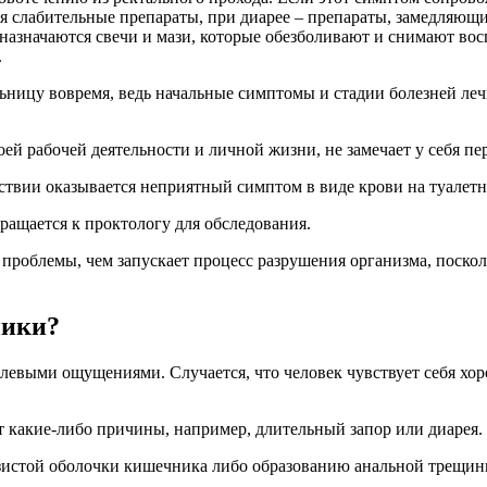
я слабительные препараты, при диарее – препараты, замедляющи
назначаются свечи и мази, которые обезболивают и снимают во
.
льницу вовремя, ведь начальные симптомы и стадии болезней ле
ей рабочей деятельности и личной жизни, не замечает у себя п
ствии оказывается неприятный симптом в виде крови на туалетн
ращается к проктологу для обследования.
 проблемы, чем запускает процесс разрушения организма, поско
ники?
олевыми ощущениями. Случается, что человек чувствует себя хо
т какие-либо причины, например, длительный запор или диарея.
зистой оболочки кишечника либо образованию анальной трещин