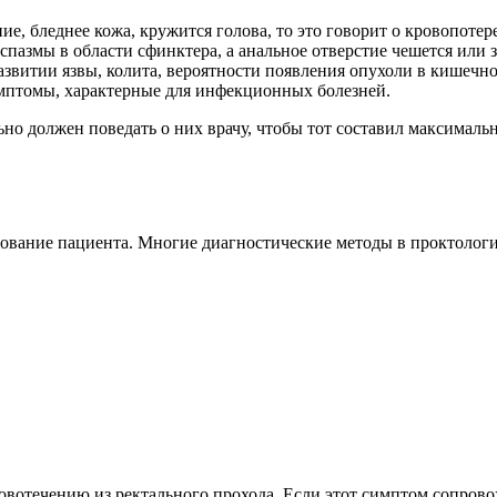
е, бледнее кожа, кружится голова, то это говорит о кровопотер
пазмы в области сфинктера, а анальное отверстие чешется или з
витии язвы, колита, вероятности появления опухоли в кишечно
имптомы, характерные для инфекционных болезней.
но должен поведать о них врачу, чтобы тот составил максимал
ование пациента. Многие диагностические методы в проктологи
овотечению из ректального прохода. Если этот симптом сопрово