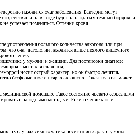
отверстию находится очаг заболевания. Бактерии могут
е воздействие и на выходе будет наблюдаться темный бордовый
к не успевает поменяться.
Оттенки крови
осле употребления большого количества алкоголя или при
 том, что очаг патологии находится выше прямого кишечного
кровотечение,
в кишечнике у мужчин и женщин. Для постановки диагноза
еморроя в местах воспаления,
еморрой носит острый характер, но он быстро лечится,
пятно бесформенное и неярко окрашено. Такая «мазня» может
 за медицинской помощью. Такое состояние чревато серьезными
тировать с народными методами. Если течение крови
ногих случаях симптоматика носит иной характер, когда