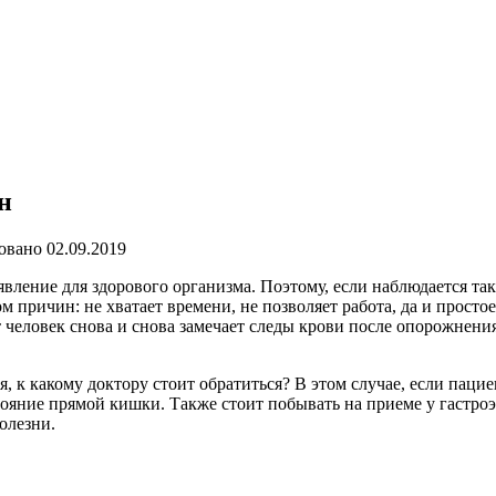
н
овано
02.09.2019
вление для здорового организма. Поэтому, если наблюдается та
причин: не хватает времени, не позволяет работа, да и простое 
ет человек снова и снова замечает следы крови после опорожнен
 к какому доктору стоит обратиться? В этом случае, если пацие
стояние прямой кишки. Также стоит побывать на приеме у гастр
олезни.