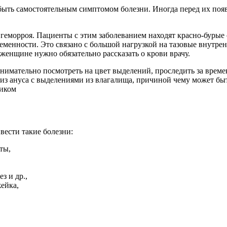
быть самостоятельным симптомом болезни. Иногда перед их поя
геморроя. Пациенты с этим заболеванием находят красно-бурые 
менности. Это связано с большой нагрузкой на тазовые внутрен
 женщине нужно обязательно рассказать о крови врачу.
 внимательно посмотреть на цвет выделений, проследить за вре
из ануса с выделениями из влагалища, причиной чему может быть
иком
вести такие болезни:
ты,
з и др.,
ейка,