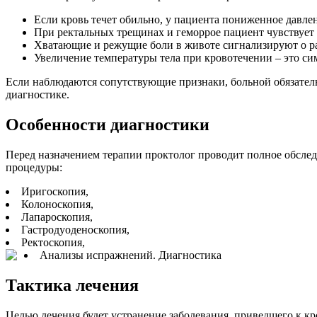
Если кровь течет обильно, у пациента пониженное давлени
При ректальных трещинах и геморрое пациент чувствует с
Хватающие и режущие боли в животе сигнализируют о раз
Увеличение температуры тела при кровотечении – это с
Если наблюдаются сопутствующие признаки, больной обязатель
диагностике.
Особенности диагностики
Перед назначением терапии проктолог проводит полное обслед
процедуры:
Иригоскопия,
Колоноскопия,
Лапароскопия,
Гастродуоденоскопия,
Ректоскопия,
Анализы испражнений.
Диагностика
Тактика лечения
Целью лечения будет устранение заболевания, приведшего к кр