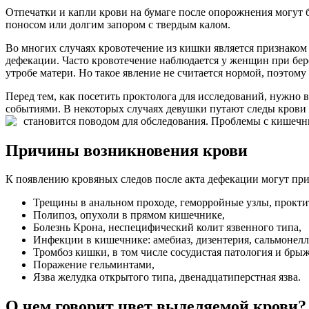
Отпечатки и капли крови на бумаге после опорожнения могут 
поносом или долгим запором с твердым калом.
Во многих случаях кровотечение из кишки является признаком 
дефекации. Часто кровотечение наблюдается у женщин при бере
утробе матери. Но такое явление не считается нормой, поэтому
Перед тем, как посетить проктолога для исследований, нужно
событиями. В некоторых случаях девушки путают следы крови 
становится поводом для обследования.
Проблемы с кишечн
Причины возникновения крови
К появлению кровяных следов после акта дефекации могут при
Трещины в анальном проходе, геморройные узлы, прокти
Полипоз, опухоли в прямом кишечнике,
Болезнь Крона, неспецифический колит язвенного типа,
Инфекции в кишечнике: амебиаз, дизентерия, сальмонелле
Тромбоз кишки, в том числе сосудистая патология и брыж
Поражение гельминтами,
Язва желудка открытого типа, двенадцатиперстная язва.
О чем говорит цвет выделяемой крови?