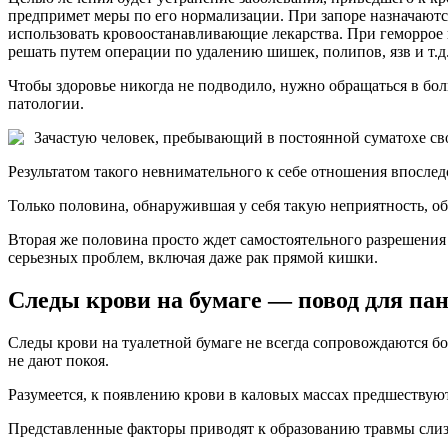
предпримет меры по его нормализации. При запоре назначаютс
использовать кровоостанавливающие лекарства. При геморрое 
решать путем операции по удалению шишек, полипов, язв и т.д
Чтобы здоровье никогда не подводило, нужно обращаться в бо
патологии.
Зачастую человек, пребывающий в постоянной суматохе сво
Результатом такого невнимательного к себе отношения впослед
Только половина, обнаружившая у себя такую неприятность, об
Вторая же половина просто ждет самостоятельного разрешения
серьезных проблем, включая даже рак прямой кишки.
Следы крови на бумаге — повод для па
Следы крови на туалетной бумаге не всегда сопровождаются б
не дают покоя.
Разумеется, к появлению крови в каловых массах предшествую
Представленные факторы приводят к образованию травмы сли