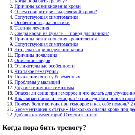
Когда пора бить тревогу?
Причины возникновения крови
О чем говорит цвет выделяемой крови?
Сопутствующая симптоматика
Особенности диагностики
Тактика лечения
Следы крови на бумаге — повод для паники?
Причины возникновения кровотечения
Сопутствующая симптоматика
Что делать при выделении крови
Причины появления
Описание следов
Отличительные особенности
Что такое гематурия?
Появление пятен у беременных
Проблемы у малышей
Другие типичные симптомы
Опасен ли свищ при геморрое и что делать для улучшения
Как связан понос и геморрой? 6 последствий поноса при
Почему болит копчик при геморрое и как себе помочь? 2
5 комментариев к статье « Насколько опасна кровь при д
Добавить комментарий Отменить ответ
Когда пора бить тревогу?