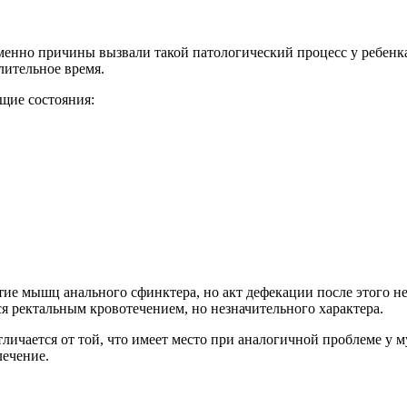
 именно причины вызвали такой патологический процесс у ребен
лительное время.
ющие состояния:
е мышц анального сфинктера, но акт дефекации после этого не 
я ректальным кровотечением, но незначительного характера.
тличается от той, что имеет место при аналогичной проблеме у
лечение.