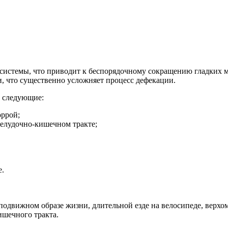
 системы, что приводит к беспорядочному сокращению гладких 
и, что существенно усложняет процесс дефекации.
, следующие:
оррой;
желудочно-кишечном тракте;
е.
одвижном образе жизни, длительной езде на велосипеде, верхо
ишечного тракта.