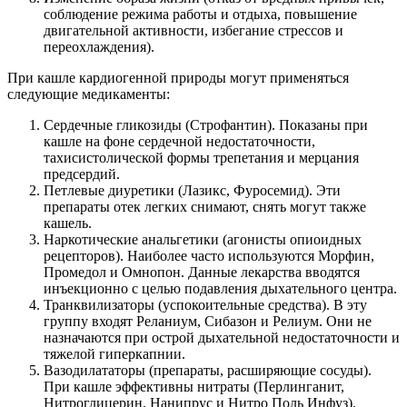
соблюдение режима работы и отдыха, повышение
двигательной активности, избегание стрессов и
переохлаждения).
При кашле кардиогенной природы могут применяться
следующие медикаменты:
Сердечные гликозиды (Строфантин). Показаны при
кашле на фоне сердечной недостаточности,
тахисистолической формы трепетания и мерцания
предсердий.
Петлевые диуретики (Лазикс, Фуросемид). Эти
препараты отек легких снимают, снять могут также
кашель.
Наркотические анальгетики (агонисты опиоидных
рецепторов). Наиболее часто используются Морфин,
Промедол и Омнопон. Данные лекарства вводятся
инъекционно с целью подавления дыхательного центра.
Транквилизаторы (успокоительные средства). В эту
группу входят Реланиум, Сибазон и Релиум. Они не
назначаются при острой дыхательной недостаточности и
тяжелой гиперкапнии.
Вазодилататоры (препараты, расширяющие сосуды).
При кашле эффективны нитраты (Перлинганит,
Нитроглицерин, Нанипрус и Нитро Поль Инфуз).