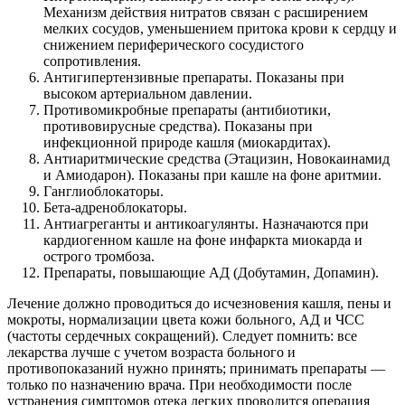
Механизм действия нитратов связан с расширением
мелких сосудов, уменьшением притока крови к сердцу и
снижением периферического сосудистого
сопротивления.
Антигипертензивные препараты. Показаны при
высоком артериальном давлении.
Противомикробные препараты (антибиотики,
противовирусные средства). Показаны при
инфекционной природе кашля (миокардитах).
Антиаритмические средства (Этацизин, Новокаинамид
и Амиодарон). Показаны при кашле на фоне аритмии.
Ганглиоблокаторы.
Бета-адреноблокаторы.
Антиагреганты и антикоагулянты. Назначаются при
кардиогенном кашле на фоне инфаркта миокарда и
острого тромбоза.
Препараты, повышающие АД (Добутамин, Допамин).
Лечение должно проводиться до исчезновения кашля, пены и
мокроты, нормализации цвета кожи больного, АД и ЧСС
(частоты сердечных сокращений). Следует помнить: все
лекарства лучше с учетом возраста больного и
противопоказаний нужно принять; принимать препараты —
только по назначению врача. При необходимости после
устранения симптомов отека легких проводится операция