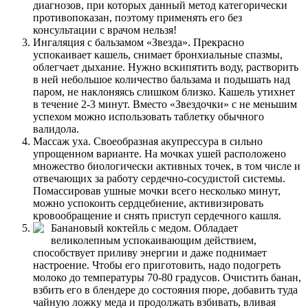
диагнозов, при которых данный метод категорически
противопоказан, поэтому применять его без
консультации с врачом нельзя!
Ингаляция с бальзамом «Звезда». Прекрасно
успокаивает кашель, снимает бронхиальные спазмы,
облегчает дыхание. Нужно вскипятить воду, растворить
в ней небольшое количество бальзама и подышать над
паром, не наклоняясь слишком близко. Кашель утихнет
в течение 2-3 минут. Вместо «Звездочки» с не меньшим
успехом можно использовать таблетку обычного
валидола.
Массаж уха. Своеобразная акупрессура в сильно
упрощенном варианте. На мочках ушей расположено
множество биологически активных точек, в том числе и
отвечающих за работу сердечно-сосудистой системы.
Помассировав ушные мочки всего несколько минут,
можно успокоить сердцебиение, активизировать
кровообращение и снять приступ сердечного кашля.
Банановый коктейль с медом. Обладает
великолепным успокаивающим действием,
способствует приливу энергии и даже поднимает
настроение. Чтобы его приготовить, надо подогреть
молоко до температуры 70-80 градусов. Очистить банан,
взбить его в блендере до состояния пюре, добавить туда
чайную ложку меда и продолжать взбивать, вливая