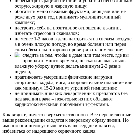
пересмотреть рацион питания и убрать из него слишком
острую, жирную и жареную пищу;
обогатить меню свежими фруктами, овощами или не
реже двух раз в год принимать мультивитаминный
комплекс;
настроить себя на позитивное отношение к жизни,
избегать стрессов и скандалов;
не менее 1-2 часов в день находиться на свежем воздухе,
а в очень плохую погоду, во время болезни или перед
сном обязательно хорошо проветривать помещение;
следить за тем, чтобы в доме или том месте, где вы
проводите много времени, не скапливалась пыль –
влажную уборку нужно делать минимум 2-3 раза в
неделю;
практиковать умеренные физические нагрузки:
спортивная ходьба, йога, оздоровительное плавание или
как минимум 15-20 минут утренней гимнастики;
не принимать никаких лекарственных препаратов без
назначения врача – некоторые из них обладают
кардиотоксическими побочными эффектами.
Как видите, ничего сверхъестественного. Все перечисленные
выше рекомендации сводятся к здоровому образу жизни. Но
именно они помогут вылечить ваше сердце и навсегда
избавиться от надоевшего сердечного кашля.