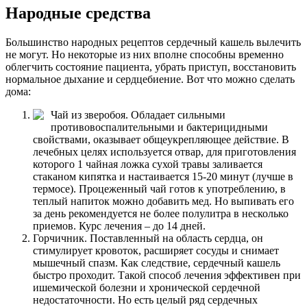
Народные средства
Большинство народных рецептов сердечный кашель вылечить
не могут. Но некоторые из них вполне способны временно
облегчить состояние пациента, убрать приступ, восстановить
нормальное дыхание и сердцебиение. Вот что можно сделать
дома:
Чай из зверобоя. Обладает сильными
противовоспалительными и бактерицидными
свойствами, оказывает общеукрепляющее действие. В
лечебных целях используется отвар, для приготовления
которого 1 чайная ложка сухой травы заливается
стаканом кипятка и настаивается 15-20 минут (лучше в
термосе). Процеженный чай готов к употреблению, в
теплый напиток можно добавить мед. Но выпивать его
за день рекомендуется не более полулитра в несколько
приемов. Курс лечения – до 14 дней.
Горчичник. Поставленный на область сердца, он
стимулирует кровоток, расширяет сосуды и снимает
мышечный спазм. Как следствие, сердечный кашель
быстро проходит. Такой способ лечения эффективен при
ишемической болезни и хронической сердечной
недостаточности. Но есть целый ряд сердечных