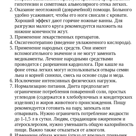
гипотензии и симптомах альвеолярного отека легких.
Оказание неотложной (доврачебной) помощи. Больного
удобно усаживают, чтобы его ноги свисали с кровати.
Хороший эффект дают горячие ножные ванны. Для
разгрузки малого круга рекомендуется наложить на
нижние конечности жгут.
Применение лекарственных препаратов.
Оксигенотерапию (введение увлажненного кислорода).
Применение народных средств. Они имеют
вспомогательного значение и не могут заменить
медикаменты. Лечение народными средствами
проводится с разрешения кардиолога. При кашле на
фоне отека легких могут использоваться отвары семян
льна и корней синюхи, смесь на основе соды и меда.
Исключение интенсивных физических нагрузок.
Нормализацию питания. Диета предполагает
ограничение потребления поваренной соли, простых
углеводов (содержатся в хлебобулочных и кондитерских
изделиях) и жиров животного происхождения. Пищу
рекомендуется готовить на пару, запекать или
отваривать. Нужно ограничить потребление жидкости
до 1-1,5 л в сутки. Людям, страдающим ожирением и
атеросклерозом, нужно уменьшить общую калорийность
пищи. Важно также отказаться от алкоголя.
Изменение образа жизни (отказ от вредных привычек,