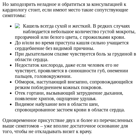
Но заподозрить неладное и обратиться за консультацией к
кардиологу стоит, если имеют место такие сопутствующие
симптомы:
Кашель всегда сухой и жесткий. В редких случаях
наблюдается небольшое количество густой мокроты,
прозрачной или белого цвета, с прожилками крови.
До и/или во время приступа кашля сильно учащается
сердцебиение без видимой причины.
При дыхательном спазме чувствуется боль за грудиной в
области сердца.
Недостаток кислорода, даже если человек его не
чувствует, проявляется в синюшности губ, онемении
пальцев, головокружении.
Обморок, наступающий внезапно, сопровождающийся
резким побледнением кожных покровов.
Отек гортани, вызывающий затруднение дыхания,
появление хрипов, ощущение удушья.
Видимое набухание вен в области шеи,
спровоцированное застоем крови в области сердца.
Одновременное присутствие двух и более из перечисленных
выше симптомов – уже вполне достаточное основание для
того, чтобы не откладывать визит к врачу.