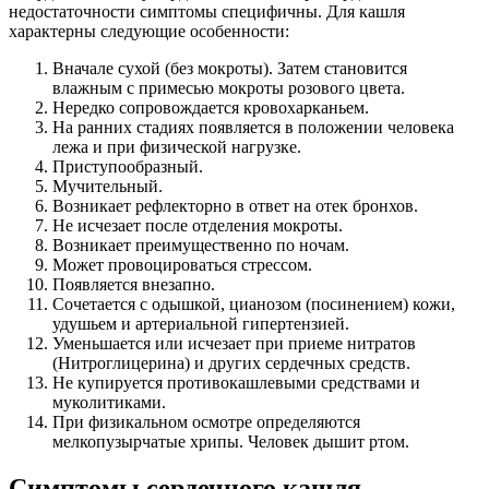
недостаточности симптомы специфичны. Для кашля
характерны следующие особенности:
Вначале сухой (без мокроты). Затем становится
влажным с примесью мокроты розового цвета.
Нередко сопровождается кровохарканьем.
На ранних стадиях появляется в положении человека
лежа и при физической нагрузке.
Приступообразный.
Мучительный.
Возникает рефлекторно в ответ на отек бронхов.
Не исчезает после отделения мокроты.
Возникает преимущественно по ночам.
Может провоцироваться стрессом.
Появляется внезапно.
Сочетается с одышкой, цианозом (посинением) кожи,
удушьем и артериальной гипертензией.
Уменьшается или исчезает при приеме нитратов
(Нитроглицерина) и других сердечных средств.
Не купируется противокашлевыми средствами и
муколитиками.
При физикальном осмотре определяются
мелкопузырчатые хрипы. Человек дышит ртом.
Симптомы сердечного кашля