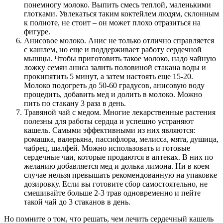
понемногу молоко. Выпить смесь теплой, маленькими
глотками. Увлекаться таким коктейлем людям, склонным
к полноте, не стоит – он может плохо отразиться на
фигуре.
Анисовое молоко. Анис не только отлично справляется
с кашлем, но еще и поддерживает работу сердечной
мышцы. Чтобы приготовить такое молоко, надо чайную
ложку семян аниса залить половиной стакана воды и
прокипятить 5 минут, а затем настоять еще 15-20.
Молоко подогреть до 50-60 градусов, анисовую воду
процедить, добавить мед и долить в молоко. Можно
пить по стакану 3 раза в день.
Травяной чай с медом. Многие лекарственные растения
полезны для работы сердца и успешно устраняют
кашель. Самыми эффективными из них являются:
ромашка, валерьяна, пассифлора, мелисса, мята, душица,
чабрец, шалфей. Можно использовать и готовые
сердечные чаи, которые продаются в аптеках. В них по
желанию добавляется мед и долька лимона. Ни в коем
случае нельзя превышать рекомендованную на упаковке
дозировку. Если вы готовите сбор самостоятельно, не
смешивайте больше 2-3 трав одновременно и пейте
такой чай до 3 стаканов в день.
Но помните о том, что решать, чем лечить сердечный кашель