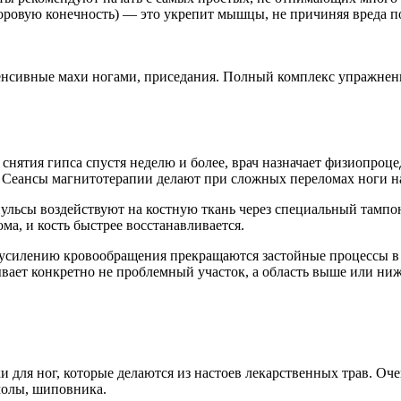
 здоровую конечность) — это укрепит мышцы, не причиняя вреда 
тенсивные махи ногами, приседания. Полный комплекс упражнени
 снятия гипса спустя неделю и более, врач назначает физиопроц
 Сеансы магнитотерапии делают при сложных переломах ноги на в
льсы воздействуют на костную ткань через специальный тампон,
ма, и кость быстрее восстанавливается.
усилению кровообращения прекращаются застойные процессы в ме
вает конкретно не проблемный участок, а область выше или ниж
для ног, которые делаются из настоев лекарственных трав. Оч
молы, шиповника.