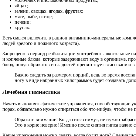
молочных и кисломолочных продуктах;
яйцах;
зелени, овощах, ягодах, фруктах;
мясе, рыбе, птице;
печени;
крупах.
Есть смысл включить в рацион витаминно-минеральные комплек
людей зрелого и пожилого возраста).
Запрещено в период реабилитации употреблять алкогольные на
и копченые блюда, которые задерживают воду в организме, пр
блюд, полуфабрикатов и сладостей препятствует всасыванию в 
Важно следить за размером порций, ведь во время восст
ногу в виде набранных килограммов будет создавать до
Лечебная гимнастика
Начать выполнять физические упражнения, способствующие ук
порах, обязательно нужно опираться обо что-нибудь, чтобы не 
Обратите внимание! Когда гипс снимут, не нужно забрас
Это в корне неверно! Именно после снятия гипса важно с
Какие упражнения можно делать, когда болит нога? Специалис