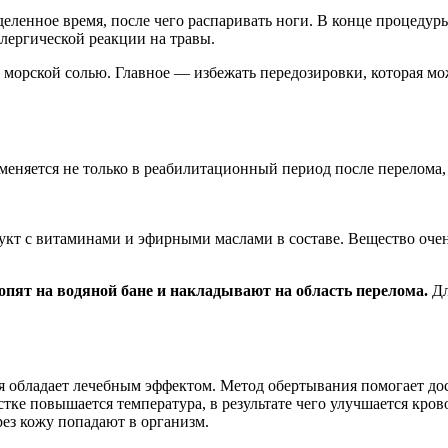
ределенное время, после чего распаривать ноги. В конце процед
лергической реакции на травы.
морской солью. Главное — избежать передозировки, которая мож
еняется не только в реабилитационный период после перелома, 
т с витаминами и эфирными маслами в составе. Вещество очень
топят на водяной бане и накладывают на область перелома.
Дл
 обладает лечебным эффектом. Метод обертывания помогает дост
частке повышается температура, в результате чего улучшается кр
ез кожу попадают в организм.