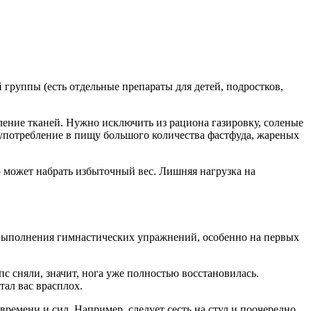
группы (есть отдельные препараты для детей, подростков,
ление тканей. Нужно исключить из рациона газировку, соленые
 употребление в пищу большого количества фастфуда, жареных
о может набрать избыточный вес. Лишняя нагрузка на
 выполнения гимнастических упражнений, особенно на первых
с сняли, значит, нога уже полностью восстановилась.
тал вас врасплох.
ремени и сил. Например, следует сесть на стул и поочередно