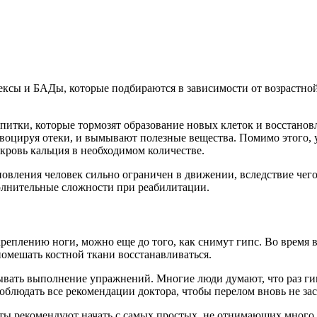
сы и БАДы, которые подбираются в зависимости от возрастной 
питки, которые тормозят образование новых клеток и восстанов
овоцируя отеки, и вымывают полезные вещества. Помимо этого,
кровь кальция в необходимом количестве.
ановления человек сильно ограничен в движении, вследствие чег
полнительные сложности при реабилитации.
реплению ноги, можно еще до того, как снимут гипс. Во время
помешать костной ткани восстанавливаться.
ывать выполнение упражнений. Многие люди думают, что раз гип
облюдать все рекомендации доктора, чтобы перелом вновь не зас
ты рекомендуют начать с самых простых, не отнимающих много в