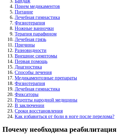
Бандаж
Прием медикаментов
Питание
Лечебная гимнастика
Физиотерапия
Ножные ванночки
Терапия парафином
Лечебная грязь
Причины
Разновидности
Внешние симптомы
Первая помощь
Диагностика
Способы лечения
Медикаментозные препараты
Физиотерапия
Лечебная гимнастика
Фиксаторы
Рецепты народной медицины
В заключении
Сроки восстановления
Как избавиться от боли в ноге после перелома?
Почему необходима реабилитация