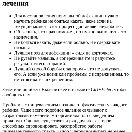
лечения
Для восстановления нормальной дефекации нужно
научить ребенка не бояться какать, даже если на
текущий момент этот процесс доставляет неудобства.
Объяснить, что врач поможет, но нужно выполнять его
назначения.
Не бояться какать, даже если больно. Не сдерживать
позывы.
Лучшая поза для дефекации – сидя на корточках.
Не ругайте малыша, а сопереживайте и радуйтесь
результатам его стараний.
Лучший способ борьбы с запором – это не допускать
его. А если уже возникли проблемы с испражнением, то
не затягивать с их решением.
Заметили ошибку? Выделите ее и нажмите
Ctrl+Enter
, чтобы
сообщить нам.
Проблемы с пищеварением возникают фактически у каждого
ребенка. Чаще всего подобное явление связывают с
возрастными изменениями организма или с введением
прикорма. Однако, существует и ряд других факторов,
способных спровоцировать расстройство работы
пищеварительного тракта. Запор у детей возникает не менее