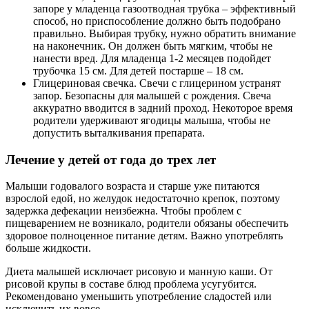
запоре у младенца газоотводная трубка – эффективный
способ, но приспособление должно быть подобрано
правильно. Выбирая трубку, нужно обратить внимание
на наконечник. Он должен быть мягким, чтобы не
нанести вред. Для младенца 1-2 месяцев подойдет
трубочка 15 см. Для детей постарше – 18 см.
Глицериновая свечка. Свечи с глицерином устранят
запор. Безопасны для малышей с рождения. Свеча
аккуратно вводится в задний проход. Некоторое время
родители удерживают ягодицы малыша, чтобы не
допустить выталкивания препарата.
Лечение у детей от года до трех лет
Малыши годовалого возраста и старше уже питаются
взрослой едой, но желудок недостаточно крепок, поэтому
задержка дефекации неизбежна. Чтобы проблем с
пищеварением не возникало, родители обязаны обеспечить
здоровое полноценное питание детям. Важно употреблять
больше жидкости.
Диета малышей исключает рисовую и манную каши. От
рисовой крупы в составе блюд проблема усугубится.
Рекомендовано уменьшить употребление сладостей или
исключить их вовсе.