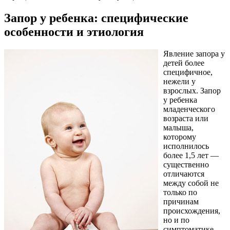
Запор у ребенка: специфические
особенности и этиология
Явление запора у
детей более
специфичное,
нежели у
взрослых. Запор
у ребенка
младенческого
возраста или
малыша,
которому
исполнилось
более 1,5 лет —
существенно
отличаются
между собой не
только по
причинам
происхождения,
но и по
симптоматике.