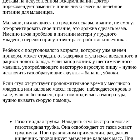
Деткам на искусственном вскармливании доктор
порекомендует заменить привычную смесь на лечебное
питание для младенцев.
Малыши, находящиеся на грудном вскармливании, не смогут
откорректировать свое питание, это должна сделать мама.
Именно из-за пробелов в питании матери у грудного
младенца нередко присутствует расстройство кишечника.
Ребёнок с полугодовалого возраста, которому уже введен
прикорм, может страдать от задержки стула из-за введенного в
рацион нового блюда. Если запор возник у шестимесячного
малыша, употребляющего некоторую взрослую пищу – нужно
исключить газообразующие фрукты – бананы, яблоки.
Если стул отсутствует продолжительное время у месячного
младенца или каловые массы твердые, наблюдается кровь в
кале, малыш беспокоен, при этом поднялась температура,
нужно вызвать скорую помощь.
Газоотводная трубка. Наладить стул быстро помогает
газоотводная трубка. Она освобождает от газов живот
грудничка. При правильном применении, раздражая
кишечник, провоцирует выведение каловых масс. При