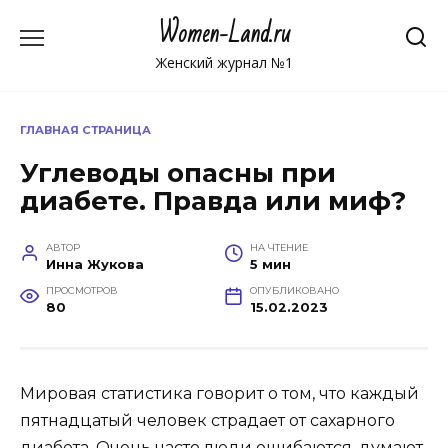
Перейти
Women-Land.ru
к
содержанию
Женский журнал №1
ГЛАВНАЯ СТРАНИЦА
Углеводы опасны при
диабете. Правда или миф?
АВТОР
НА ЧТЕНИЕ
Инна Жукова
5 мин
ПРОСМОТРОВ
ОПУБЛИКОВАНО
80
15.02.2023
Мировая статистика говорит о том, что каждый
пятнадцатый человек страдает от сахарного
диабета. Очень часто люди ошибаются, думают