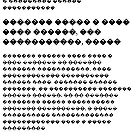
� ��������� ������
�����������.
������� ����� � ����
���� ������, ���
�����������, �����
������� ������ ���� ���� �
���� ������� �� �������
������� �����������. ����
������������ ����������
������ ����, ������� ������
�������, �� ���������� �������
������ ������. �� �� �������
�������� ����� ����������
������� ����������, � �����
���������� �������������
������������ ���� � �����
���������.