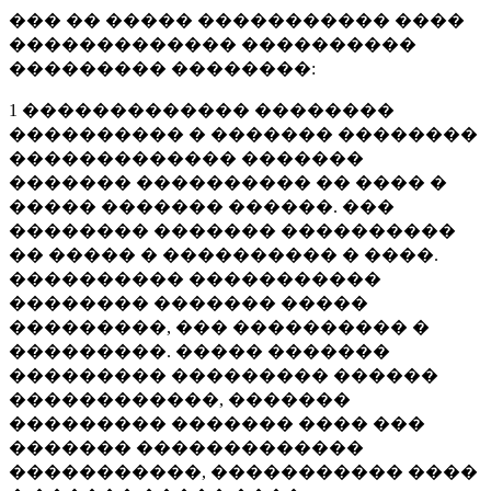
��� �� ����� ����������� ����
������������� ����������
��������� ��������:
1 ������������� ��������
���������� � ������� ��������
������������� �������
������� ���������� �� ���� �
����� ������� ������. ���
�������� ������� ����������
�� ����� � ���������� � ����.
���������� �����������
�������� ������� �����
���������, ��� ���������� �
���������. ����� �������
��������� ��������� ������
������������, �������
��������� ������� ���� ���
������� �������������
�����������, ����������� ����