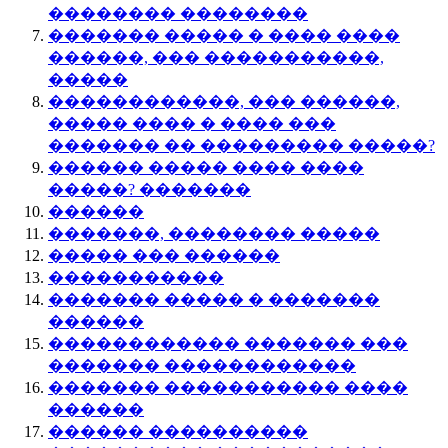
�������� ��������
������� ����� � ���� ����
������, ��� �����������,
�����
������������, ��� ������,
����� ���� � ���� ���
������� �� ��������� �����?
������ ����� ���� ����
�����? �������
������
�������, �������� �����
����� ��� ������
�����������
������� ����� � �������
������
������������ ������� ���
������� ������������
������� ����������� ����
������
������ ����������