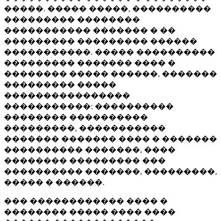
�����. ����� �����, ����������
��������� ��������
����������� ������� � ��
��������� ��������� ������
�����������. ����� ����������
��������� ������� ���� �
�������� ����� ������, �������
��������� �����
����������������
�����������: ����������
�������� ����������
���������, �����������
������� ������� ���� � �������
���������� �������, ����
�������� ��������� ���
���������� �������, ���������,
����� � ������.
��� ������������ ���� �
�������� ����� ���� ����