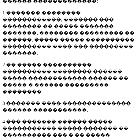
������ �������������:
1 ������� ��������
������������, ������� ���
�������� �� ����� �������
�������, �������� ��������� ��
������, ����� ����� ����������
���������� ���� ��� ���������
�������.
2 �� ����� ����������
���������� �������� ������
����� ������������ ������ ��
����� � ������ ���������
��������.
3 ������� ���� ��������������
������ �����������.
4 ��� ������� ������ �����
����������� ����� ������� ��
���������� ��� � �� �����