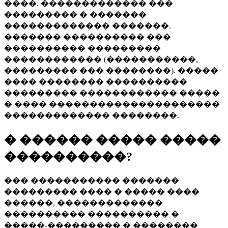
����. ������������� ���
��������� � �������
������������� �������.
������� ���������� ���
���������� ���������
������������ (�����������,
��������� ��� ��������). �����
���� �������� ����������
��������� ������������ �����
� ���� ���������������������
������������� ��������.
� ������ ����� �����
����������?
��� ����������� �������
��������� ���� � ����� ����
������, �������������
���������� ���������� �
�����-��������� � ��������