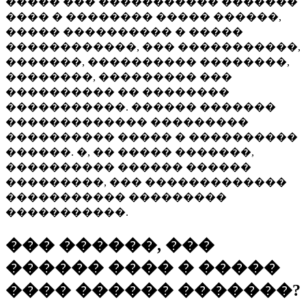
����� ��� ����������� �������
���� � �������� ����� ������,
����� ���������� � �����
������������, ��� �����������,
�������, ���������� ��������,
��������, ��������� ���
���������� �� ��������
�����������. ������ �������
������������� ���������
���������� ����� � ����������
������. �, �� ����� �������,
���������� ������ ������
���������, ��� �������������
����������� ���������
�����������.
��� ������, ���
������ ���� � �����
���� ������ �������?