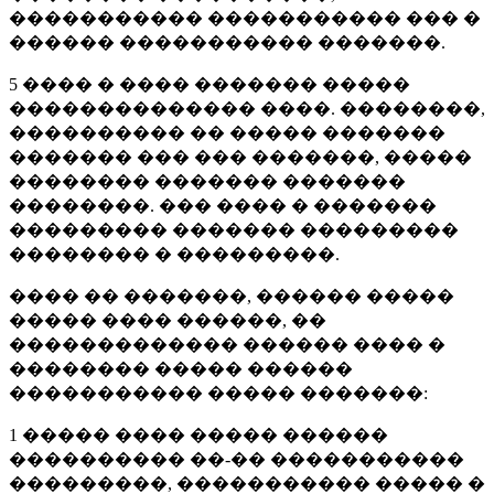
����������� ����������� ��� �
������ ����������� �������.
5 ���� � ���� ������� �����
�������������� ����. ��������,
���������� �� ����� �������
������� ��� ��� �������, �����
�������� ������� �������
��������. ��� ���� � �������
��������� ������� ���������
�������� � ���������.
���� �� �������, ������ �����
����� ���� ������, ��
������������� ������ ���� �
�������� ����� ������
����������� ����� �������:
1 ����� ���� ����� ������
���������� ��-�� �����������
���������, ����������� ����� �