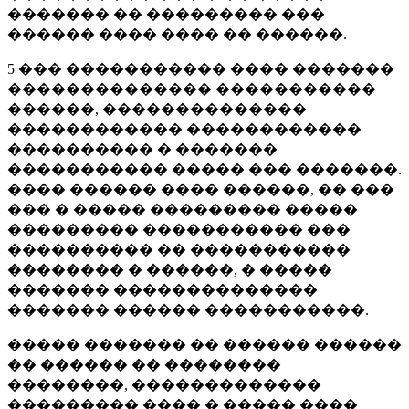
������� �� ��������� ���
������ ���� ���� �� ������.
5 ��� ����������� ���� �������
�������������� �����������
������, ��������������
������������ ������������
���������� � �������
����������� ����� ��� �������.
���� ������ ���� ������, �� ���
��� � ����� ��������� �����
��������� ����������� ���
���������� �� �����������
�������� � ������, � �����
������� ��������������
������� ������ �����������.
����� ������� �� ������ ������
�� ������ �� ��������
��������, �������������
��������� ���� � ����� ����