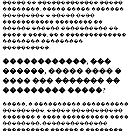
����� �� ������������� �����
��������. ����� ����� �������
��������� � ����� ����
����������� �������� ��
������ ������ ���������� ��
���� � ����, �� � �������������
�������� ���������
����������.
������������, ���
������, ����� ���� �
���� ��� ������� ��
��������� �����?
�����, � ���������� ����������
���������, ����� �����������
������� � ���� ���������� ����
��������, ��������������
���������� ������ � ��������