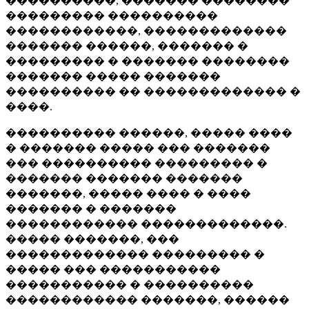
����������, ������� ��������
��������� ����������
������������, �������������
������� ������, ������� �
��������� � ������� ��������
������� ����� �������
���������� �� ������������� �
����.
���������� ������, ����� ����
� ������� ����� ��� �������
��� ���������� ��������� �
������� ������� �������
�������, ����� ���� � ����
������� � �������
������������ �������������.
����� �������, ���
������������� ��������� �
����� ��� �����������
����������� � ����������
������������ �������, ������