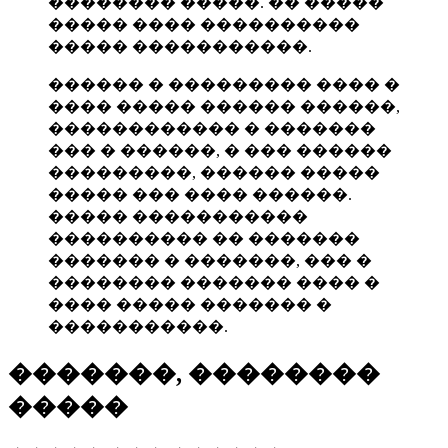
�������� �����. �� �����
����� ���� ����������
����� �����������.
������ � ��������� ���� �
���� ����� ������ ������,
������������ � �������
��� � ������, � ��� ������
���������, ������ �����
����� ��� ���� ������.
����� �����������
���������� �� �������
������� � �������, ��� �
�������� ������� ���� �
���� ����� ������� �
�����������.
�������, ��������
�����