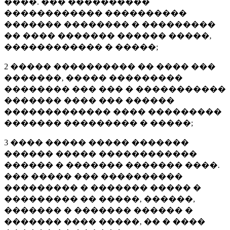
����. ��� ����������
������������ ����������
������� �������� � ���������
�� ���� ������� ������ �����,
������������ � �����;
2 ����� ���������� �� ���� ���
�������, ����� ���������
�������� ��� ��� � �����������
������� ���� ��� ������
������������� ���� ���������
������� ��������� � �����;
3 ���� ����� ����� �������
������ ����� ������������
������ � ������� ������� ����.
��� ����� ��� ����������
��������� � ������� ����� �
��������� �� �����, ������,
������� � ������� ������ �
������� ���� �����, �� � ����