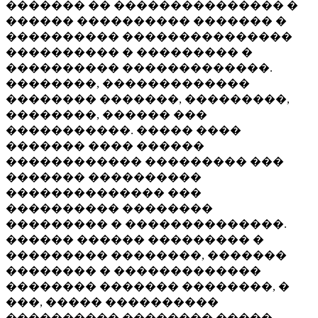
������� �� ��������������� �
������ ���������� ������� �
���������� ���������������
���������� � ��������� �
���������� �������������.
��������, �������������
�������� �������, ���������,
��������, ������ ���
�����������. ����� ����
������� ���� ������
������������ ��������� ���
������� ����������
�������������� ���
���������� ��������
��������� � ��������������.
������ ������ ��������� �
��������� ��������, �������
�������� � �������������
�������� ������� ��������, �
���, ����� ����������
���������� �������� �����