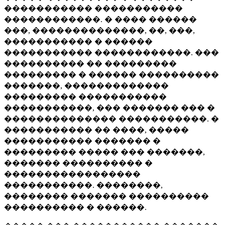
����������� �����������
������������. � ���� ������
���, ��������������, ��, ���,
����������� � ������
����������� ������������. ���
���������� �� ���������
��������� � ������ ����������
�������, �������������
��������� �����������
�����������, ��� ������� ��� �
�������������� �����������. �
����������� �� ����, �����
����������� ������� �
��������� ����� ��� �������,
������� ���������� �
�����������������
�����������. ��������,
�������� ������� ����������
���������� � ������.