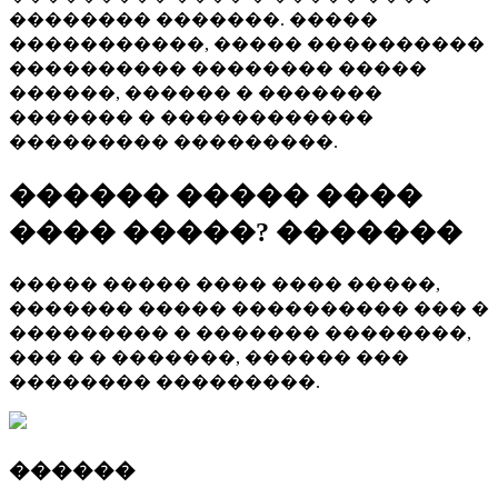
�������� �������. �����
�����������, ����� ����������
���������� �������� �����
������, ������ � �������
������� � ������������
��������� ���������.
������ ����� ����
���� �����? �������
����� ����� ���� ���� �����,
������� ����� ���������� ��� �
��������� � ������� ��������,
��� � � �������, ������ ���
�������� ���������.
������