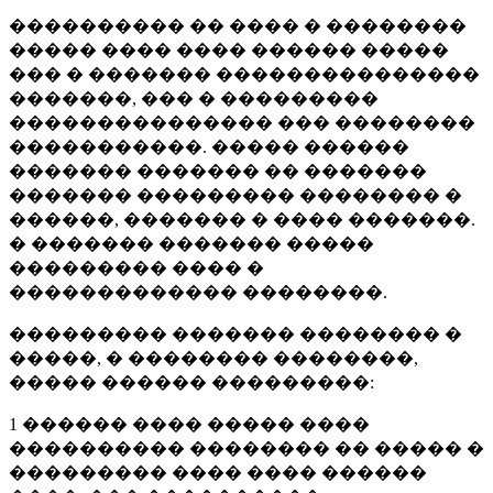
���������� �� ���� � ��������
����� ���� ���� ������ �����
��� � ������� ���������������
�������, ��� � ���������
��������������� ��� ��������
�����������. ����� ������
������� ������� �� �������
������� ��������� �������� �
������, ������� � ���� �������.
� ������� ������� �����
��������� ���� �
������������� ��������.
��������� ������� �������� �
�����, � �������� ��������,
����� ������ ���������:
1 ������ ���� ����� ����
���������� �������� �� ����� �
��������� ���� ���� ������