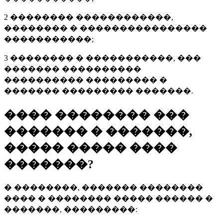
2 �������� ������������,
�������� � ����������������
�����������;
3 �������� � �����������, ���
������� ����������
���������� ��������� �
������� ��������� �������.
���� �������� ���
������� � �������,
����� ����� ����
�������?
� ��������, ������� ��������
���� � �������� ����� ������ �
�������, ���������: