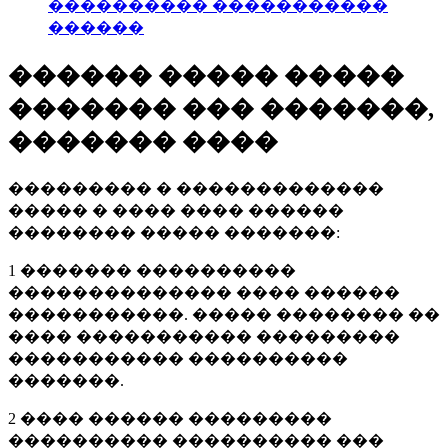
���������� �����������
������
������ ����� �����
������� ��� �������,
������� ����
��������� � �������������
����� � ���� ���� ������
�������� ����� �������:
1 ������� ����������
�������������� ���� ������
�����������. ����� �������� ��
���� ����������� ���������
����������� ����������
�������.
2 ���� ������ ���������
���������� ���������� ���