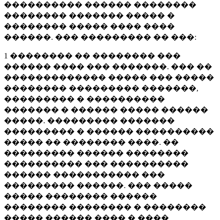
���������� ������ ��������
�������� ������� ����� �
�������� ����� ���� ����
������. ��� ��������� �� ���:
1 �������� �� �������� ���
������ ���� ��� �������. ��� ��
������������� ����� ��� �����
�������� ��������� �������,
��������� � ����������
������� � ������ ����� ������
�����. ��������� �������
��������� � ������ ����������
����� �� �������� ����. ��
��������� ������ ��������
���������� ��� ����������
������ ����������� ���
��������� ������. ��� �����
����� �������� ������
�������� �������� � ��������
����� ������ ���� � ����