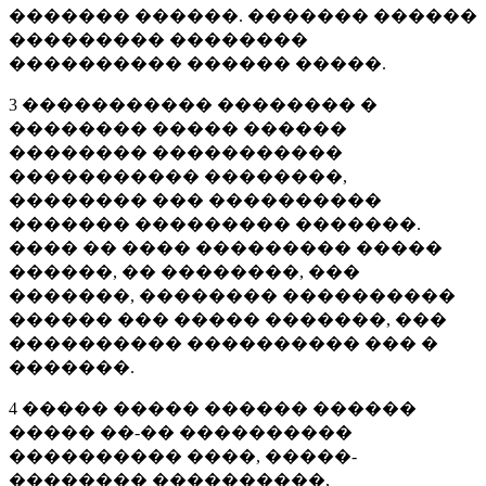
������� ������. ������� ������
��������� ��������
���������� ������ �����.
3 ����������� �������� �
�������� ����� ������
�������� �����������
����������� ��������,
�������� ��� ����������
������� ��������� �������.
���� �� ���� ��������� �����
������, �� ��������, ���
�������, �������� ����������
������ ��� ����� �������, ���
���������� ���������� ��� �
�������.
4 ����� ����� ������ ������
����� ��-�� ����������
���������� ����, �����-
�������� ����������,