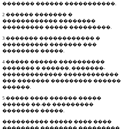
������� ������ �����������.
2 ������ ������� �
������������ ��������
��������� ����� ���������.
3 ������� ������������ �
���������� ������� ���
�������� �����.
4 ����� ������ ����������
������� � ������, �������-
������������� ������������
��� ������� ��������� ������
������.
5 ����� ���� ������ �����
������ ��-�� ���������
�������� �����.
���������� ����� ���� ����
�������� �������� ���������