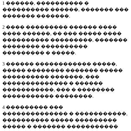
1 ������, ���������� �
���������� ������, ������� ���
������� �������.
2 ���� ��������� ������ ����
���� ������, �� ��� ����� ����
���������� ���������, �������
�������� ����������
��������� � �����.
3 ������ ������������ �����,
����� �������� ������� �����
���������� �������, ���
�������������� � ������
�����������, ��� � ��������
����������� ��������.
4 ��������� ���
�������������� � �����������,
���������� ����� ���������
����� � ������� �����������