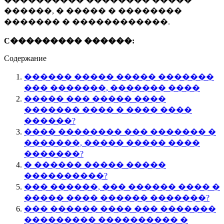
������, � ����� � ��������
������� � ������������.
C��������� ������:
Содержание
������ ����� ����� �������
��� �������, ������� ����
����� ��� ����� ����
������� ���� � ���� ����
������?
���� �������� ��� ������� �
�������, ����� ����� ����
�������?
� ������ ����� �����
����������?
��� ������, ��� ������ ���� �
����� ���� ������ �������?
��� ������ ���� ��� �������
��������� ���������� �