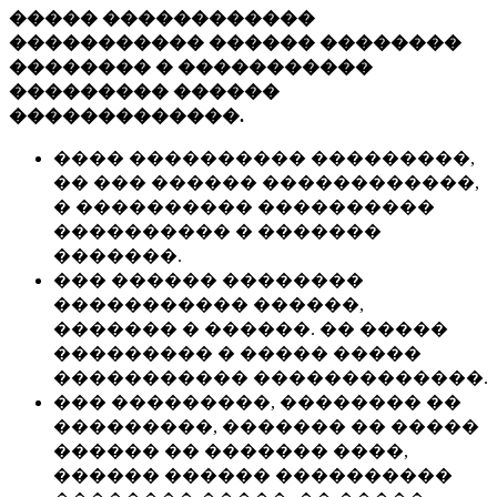
����� ������������
����������� ������ ��������
�������� � �����������
��������� ������
�������������.
���� ���������� ���������,
�� ��� ������ ������������,
� ���������� ����������
���������� � �������
�������.
��� ������ ��������
����������� ������,
������� � ������. �� �����
��������� � ����� �����
����������� �������������.
��� ���������, �������� ��
���������, ������� �� �����
������ �� ������� ����,
������ ������ ����������