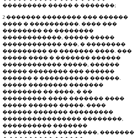
��������� ����� � �������;
2 ������� �������� ��� ������
���� � ����������. ���� ���
�������� �� ��������
������������, ����� �����
������������ ���, � ��������
��������� �� ������� ����. ���
����� ���� � ������� ������
������������ �����, ������
����� �������� ��� ������
������ � ���������� ������.
����� �������� �������
�������� �� ����, � ��
��������� ���� ������� ����
����� ������ �����. ����
������ ������� ���������
���������������� ��������,
���������� �������
����������� ��������, �������