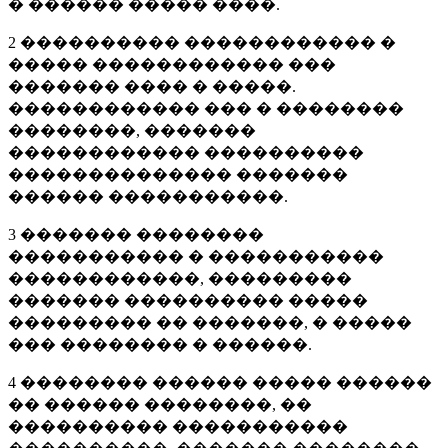
� ������ ����� ����.
2 ���������� ������������ �
����� ������������ ���
������� ���� � �����.
������������ ��� � ��������
��������, �������
������������ ����������
�������������� �������
������ �����������.
3 ������� ��������
����������� � �����������
������������, ���������
������� ���������� �����
��������� �� �������, � �����
��� �������� � ������.
4 �������� ������ ����� ������
�� ������ ��������, ��
���������� �����������