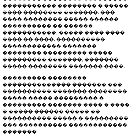
����������� �������� � �����
���� �������� �������. ���
���� �������� ����� ������
���������� �� ������
�����������, ����� ���� ����
���� �� ����. ����������
������������ �������
�������� ��������� �����
��������� �������, �������
����� �������� ������� ����.
��������� ��������
�������������� ������� ���
���������� ������� ��������
����� ����� ��������� �
��������� ������� ���� � ����.
� ����� ������ ����� ��
���������� ����� � ���������
��� ���������� ������������
�������.