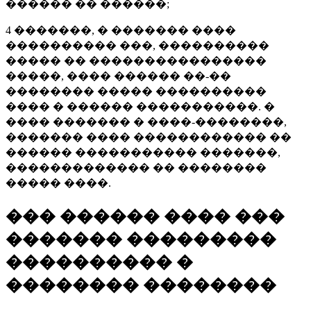
������ �� ������;
4 �������, � ������� ����
���������� ���, ����������
����� �� ����������������
�����, ���� ������ ��-��
�������� ����� ����������
���� � ������ �����������. �
���� ������� � ����-��������,
������� ���� ������������ ��
������ ����������� �������,
������������� �� ��������
����� ����.
��� ������ ���� ���
������� ���������
���������� �
�������� ��������