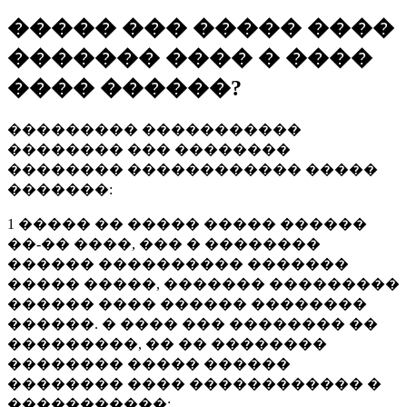
����� ��� ����� ����
������� ���� � ����
���� ������?
��������� �����������
�������� ��� ��������
�������� ������������ �����
�������:
1 ����� �� ����� ����� ������
��-�� ����, ��� � ��������
������ ���������� �������
����� �����, ������� ���������
������ ���� ������ ��������
������. � ���� ��� �������� ��
���������, �� �� ��������
�������� ����� ������
�������� ���� ������������ �
�����������;