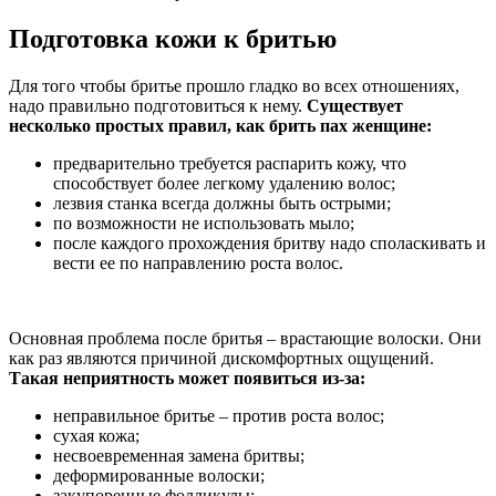
Подготовка кожи к бритью
Для того чтобы бритье прошло гладко во всех отношениях,
надо правильно подготовиться к нему.
Существует
несколько простых правил, как брить пах женщине:
предварительно требуется распарить кожу, что
способствует более легкому удалению волос;
лезвия станка всегда должны быть острыми;
по возможности не использовать мыло;
после каждого прохождения бритву надо споласкивать и
вести ее по направлению роста волос.
Основная проблема после бритья – врастающие волоски. Они
как раз являются причиной дискомфортных ощущений.
Такая неприятность может появит
ь
ся из-за:
неправильное бритье – против роста волос;
сухая кожа;
несвоевременная замена бритвы;
деформированные волоски;
закупоренные фолликулы;