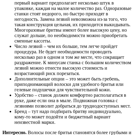
первый вариант предполагает несколько штук в
упаковке, каждая на малое количество раз. Одноразовые
станки стоят недорого, но быстро приходят в
негодность. Замена лезвий невозможна из-за того, что
такая конструкция цельная, их приходится выкидывать.
Многоразовые бритвы имеют более высокую цену, но
служат дольше, по необходимости можно приобретать
сменные кассеты.
Число лезвий – чем их больше, тем легче пройдет
процедура. Не будет необходимости проводить
несколько раз в одном и том же месте, что сокращает
раздражение. К минусам станка с большим количеством
лезвий можно отнести высокую стоимость и
возрастающий риск порезаться.
Дополнительные опции – это может быть гребень,
приподнимающий волоски для удобного бритья или
гелевые подушечки для чувствительной кожи.
Удобство – станок должен комфортно располагаться в
руке, даже если она в мыле. Подвижная головка с
лезвиями позволит добраться до труднодоступных мест.
Бренд – тут надо подбирать бритву индивидуально,
кому-то может подойти и бюджетный вариант
неизвестной марки.
Интересно
.
Волосы после бритья становятся более грубыми и