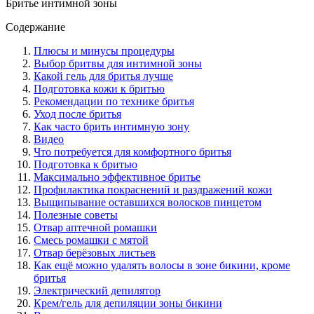
Бритье интимной зоны
Содержание
Плюсы и минусы процедуры
Выбор бритвы для интимной зоны
Какой гель для бритья лучше
Подготовка кожи к бритью
Рекомендации по технике бритья
Уход после бритья
Как часто брить интимную зону
Видео
Что потребуется для комфортного бритья
Подготовка к бритью
Максимально эффективное бритье
Профилактика покраснений и раздражений кожи
Выщипывание оставшихся волосков пинцетом
Полезные советы
Отвар аптечной ромашки
Смесь ромашки с мятой
Отвар берёзовых листьев
Как ещё можно удалять волосы в зоне бикини, кроме
бритья
Электрический депилятор
Крем/гель для депиляции зоны бикини