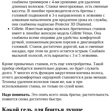
снабжена триммером с 4-мя уровнями для удаления
длинных волосков. Станки многоразовые, есть сменные
кассеты. В линейке производителя есть бритвы с
головкой подвижной в 3-х направлениях и лезвиями с
алмазным напылением для продления срока их службы,
они снабжены надписью Protector 3D Diamond.
Gillette. Известная марка мужских бритвенных станков
имеет в линейке женскую модель Gillette Venus. Она
снабжена всеми опциями для удобства: комфортной
ручкой, пониженным риском порезов и двигающейся
головкой. Станок достаточно дорогой, как и сменные
насадки, при этом он долго остается острым. Снабжен
мыльной полосой, есть варианты с 3 и 5 лезвиями.
Кроме привычных станков, есть еще электробритвы. Такой
прибор обойдется значительно дороже, но будет служить
долго. У многих есть функция закругления кончика волоса,
отчего дискомфортных ощущений становится в разы меньше.
Техника удаления волосков такая же, как и при
использовании станка, но только по сухой коже.
Надо понимать
.
Это опять всего лишь бритье, растительность
появится снова достаточно быстро.
Какой гель для бритья лучше