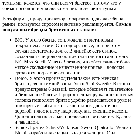
темными, кажется, что они растут быстрее, потому что у
срезанного лезвием волоска кончик получается тупым.
Есть фирмы, продукция которых зарекомендовала себя на
рынке, пользуется спросом и активно рекламируется.
Самые
популярные бренды бритвенных станков:
BIC. У этого бренда есть модели с платиновым
покрытием лезвий. Они одноразовые, но при этом
служат достаточно долго. В линейке есть станок,
созданный специально для депиляции интимной зоны
BIC Miss Soleil. У него 3 лезвия, что обеспечивает более
мягкое скольжение и качественное бритье – волоски
срезаются под самое основание.
Dorco. У этого производителя также есть женская
бритва для интимной зоны Dorco Shai Sweetie. В станке
предусмотрены 6 лезвий, которые обеспечат тщательное
и безопасное бритье. Прорезиненная ручка и пластичная
головка позволяют бритве удобно размещаться в руке и
повторять изгибы тела. Такой станок достаточно
дорогой, плюс к нему надо покупать сменные кассеты.
Дополнительно снабжен полоской с витамином Е, алоэ
и лавандой.
Schick. Бритва Schick/Wilkinson Sword Quatro for Woman
Bicini разработана специально для женщин. Она