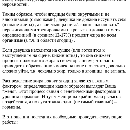
неровностей.
Таким образом, чтобы ягодицы были округлыми и не
влюбчивыми (с ямочками) , девушка не должна иссушать себя
(в плане диеты) , а свои мышцы низа/ягодиц “насиловать”
пережигающими тренировками на рельеф, а должна иметь
определенный (в среднем
12-17
%) процент жира во всем
организме (в т.ч. и области ягодиц) .
Если девушка находится на сушке (или готовится к
выступлениям на сцене, бикинистка) , то она снижает
процент подкожного жира в своем организме, что часто
приводит к образованию ямочек на попе и от этого довольно
сложно уйти, т.к. локально жир, только в ягодицы, не загнать.
Распределение жира вокруг ягодиц является важным
фактором, определяющим каким образом выглядят Ваша
“женя”. Этот процесс связан с генетическими факторами и
уровнем гормонов. И тут у женщины крайне мало рычагов
воздействия, а по сути только один (не самый главный) –
гормоны.
В отношении последних необходимо проводить следующие
работы: