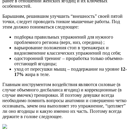
ранее в отношении женских ягодиц и их ключевых
особенностей.
Барышням, решившим улучшить “внешность” своей пятой
точки, следует проводить тонкие мышечные работы. Под
этим должно пониматься следующее:
подборка правильных упражнений для нужного
проблемного региона (верх, низ, середина) ;
варьирование положения стоп в тренажерах и
видоизменение классических упражнений под себя;
одосторонний тренинг – проработка только объемно-
отстающей ягодицы;
уход от пересушки мышц – поддержание на уровне
12-
17%
жира в теле.
Главным инструментом воздействия являются силовые (в
случае объемного дисбаланса ягодиц) и коррекционные (в
случае ямочек) тренировки. И поэтому девушке всегда
необходимо помнить вопросы анатомии и совершенно четко
осознавать, зачем она выполняет это упражнение, “цепляет”
ли оно ягодицы и какую именно их часть. Поэтому всегда
держите в голове следующее.