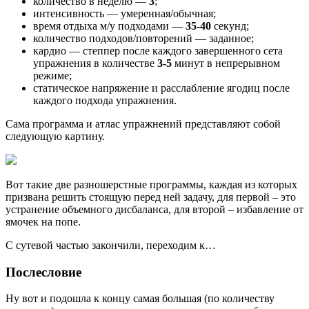
количество в неделю —
3
;
интенсивность — умеренная/обычная;
время отдыха м/у подходами —
35-40
секунд;
количество подходов/повторений — заданное;
кардио — степпер после каждого завершенного сета
упражнения в количестве
3-5
минут в непрерывном
режиме;
статическое напряжение и расслабление ягодиц после
каждого подхода упражнения.
Сама программа и атлас упражнений представляют собой
следующую картину.
Вот такие две разношерстные программы, каждая из которых
призвана решить стоящую перед ней задачу, для первой – это
устранение объемного дисбаланса, для второй – избавление от
ямочек на попе.
С сутевой частью закончили, переходим к…
Послесловие
Ну вот и подошла к концу самая большая (по количеству