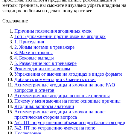
методы тренинга, вы сможете визуально убрать впадины на
ягодицах по бокам и сделать попу красивее.
Содержание
Причины появления ягодичных ямок
Топ 5 упражнений против ямок на ягодицах
1. Приседания
2. Жимы ногами в тренажере
3. Махи в стороны
4. Боковые выпады
5. Разведение ног в тренажере
Рекомендации по занятиям
Упражнения от ямочек на ягодицах в видео формате
Добавить комментарий Отменить ответ
Асимметричные ягодицы и ямочки на попе:FAQ
вопросов и ответов
Асимметричные ягодицы: основные причины
Почему у меня ямочки на попе: основные причины
Ягодицы: вопросы анатомии
Асимметричные ягодицы и ямочки на попе:
практическая сторона вопроса
№1. ПТ по устранению объемного дисбаланса ягодиц
№2. ПТ по устранению ямочек на попе
Послесловие