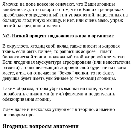
Ямочки на попе вовсе не означают, что Ваши ягодицы
влюбчивые :), это говорит о том, что в Ваших тренировках
преобладает определенный тип упражнений, нацеленных на
большую ягодичную мышцу, и нет, или очень мало, упраж
нений на среднюю и малую.
№2. Низкий процент подкожного жира в организме
В округлость ягодиц свой вклад также вносит и жировая
ткань, если быть точнее, то panniculus adipose – пласт
биологической ткани, подкожный слой жировой клетчатки.
Если ягодичная мускулатура атрофирована (или недостаточна
развита) , то вышележащий жировой слой будет не на своем
месте, а т.к. он отвечает за “бочок” жопки, то по факту
девушка будет иметь улыбчивые (с ямочками) ягодицы.
Таким образом, чтобы убрать ямочки на попе, нужно
поработать с нижними (в т.ч.) формами и не допускать
обезжиривания ягодиц.
Идем далее и несколько углубимся в теорию, а именно
поговорим про…
Ягодицы: вопросы анатомии