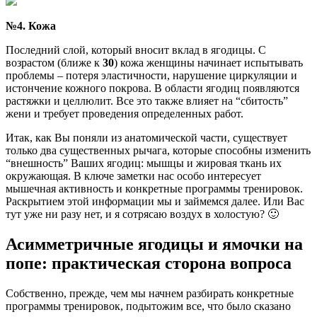
№4. Кожа
Последний слой, который вносит вклад в ягодицы. С
возрастом (ближе к
30
) кожа женщины начинает испытывать
проблемы – потеря эластичности, нарушение циркуляции и
истончение кожного покрова. В области ягодиц появляются
растяжки и целлюлит. Все это также влияет на “сбитость”
жени и требует проведения определенных работ.
Итак, как Вы поняли из анатомической части, существует
только два существенных рычага, которые способны изменить
“внешность” Ваших ягодиц: мышцы и жировая ткань их
окружающая. В ключе заметки нас особо интересует
мышечная активность и конкретные программы тренировок.
Раскрытием этой информации мы и займемся далее. Или Вас
тут уже ни разу нет, и я сотрясаю воздух в холостую? 🙂
Асимметричные ягодицы и ямочки на
попе: практическая сторона вопроса
Собственно, прежде, чем мы начнем разбирать конкретные
программы тренировок, подытожим все, что было сказано