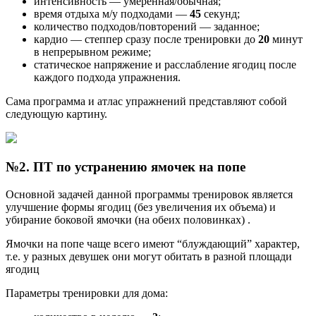
интенсивность — умеренная/обычная;
время отдыха м/у подходами —
45
секунд;
количество подходов/повторений — заданное;
кардио — степпер сразу после тренировки до
20
минут
в непрерывном режиме;
статическое напряжение и расслабление ягодиц после
каждого подхода упражнения.
Сама программа и атлас упражнений представляют собой
следующую картину.
№2. ПТ по устранению ямочек на попе
Основной задачей данной программы тренировок является
улучшение формы ягодиц (без увеличения их объема) и
убирание боковой ямочки (на обеих половинках) .
Ямочки на попе чаще всего имеют “блуждающий” характер,
т.е. у разных девушек они могут обитать в разной площади
ягодиц
Параметры тренировки для дома: