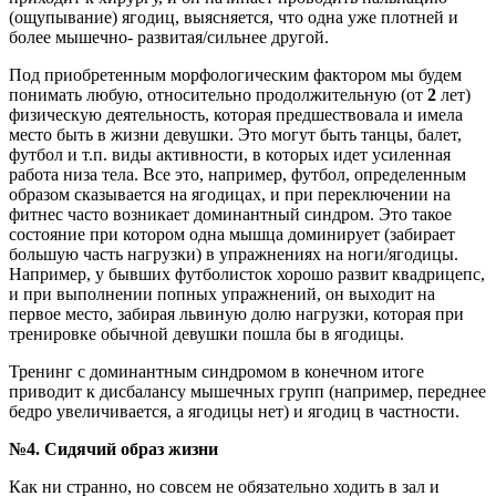
(ощупывание) ягодиц, выясняется, что одна уже плотней и
более мышечно- развитая/сильнее другой.
Под приобретенным морфологическим фактором мы будем
понимать любую, относительно продолжительную (от
2
лет)
физическую деятельность, которая предшествовала и имела
место быть в жизни девушки. Это могут быть танцы, балет,
футбол и т.п. виды активности, в которых идет усиленная
работа низа тела. Все это, например, футбол, определенным
образом сказывается на ягодицах, и при переключении на
фитнес часто возникает доминантный синдром. Это такое
состояние при котором одна мышца доминирует (забирает
большую часть нагрузки) в упражнениях на ноги/ягодицы.
Например, у бывших футболисток хорошо развит квадрицепс,
и при выполнении попных упражнений, он выходит на
первое место, забирая львиную долю нагрузки, которая при
тренировке обычной девушки пошла бы в ягодицы.
Тренинг с доминантным синдромом в конечном итоге
приводит к дисбалансу мышечных групп (например, переднее
бедро увеличивается, а ягодицы нет) и ягодиц в частности.
№4. Сидячий образ жизни
Как ни странно, но совсем не обязательно ходить в зал и