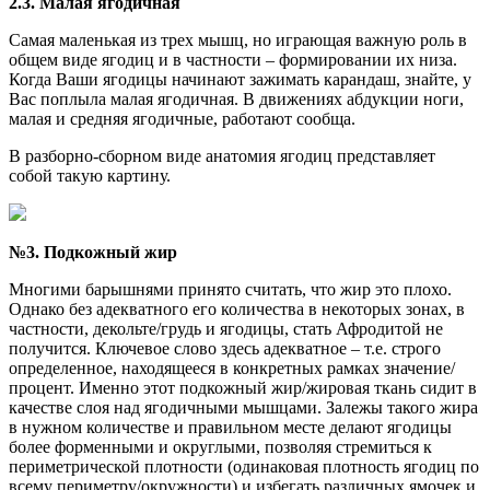
2.3. Малая ягодичная
Самая маленькая из трех мышц, но играющая важную роль в
общем виде ягодиц и в частности – формировании их низа.
Когда Ваши ягодицы начинают зажимать карандаш, знайте, у
Вас поплыла малая ягодичная. В движениях абдукции ноги,
малая и средняя ягодичные, работают сообща.
В разборно-сборном виде анатомия ягодиц представляет
собой такую картину.
№3. Подкожный жир
Многими барышнями принято считать, что жир это плохо.
Однако без адекватного его количества в некоторых зонах, в
частности, декольте/грудь и ягодицы, стать Афродитой не
получится. Ключевое слово здесь адекватное – т.е. строго
определенное, находящееся в конкретных рамках значение/
процент. Именно этот подкожный жир/жировая ткань сидит в
качестве слоя над ягодичными мышцами. Залежы такого жира
в нужном количестве и правильном месте делают ягодицы
более форменными и округлыми, позволяя стремиться к
периметрической плотности (одинаковая плотность ягодиц по
всему периметру/окружности) и избегать различных ямочек и