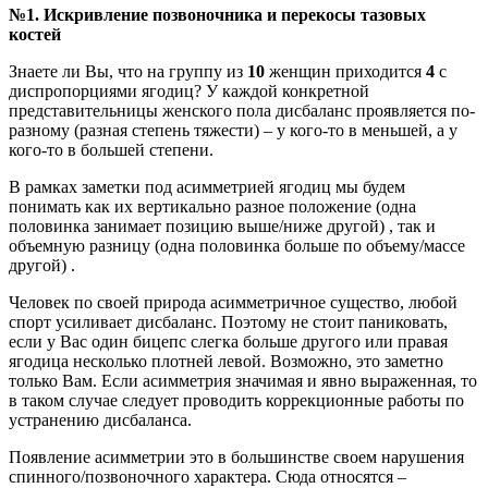
№1. Искривление позвоночника и перекосы тазовых
костей
Знаете ли Вы, что на группу из
10
женщин приходится
4
с
диспропорциями ягодиц? У каждой конкретной
представительницы женского пола дисбаланс проявляется по-
разному (разная степень тяжести) – у кого-то в меньшей, а у
кого-то в большей степени.
В рамках заметки под асимметрией ягодиц мы будем
понимать как их вертикально разное положение (одна
половинка занимает позицию выше/ниже другой) , так и
объемную разницу (одна половинка больше по объему/массе
другой) .
Человек по своей природа асимметричное существо, любой
спорт усиливает дисбаланс. Поэтому не стоит паниковать,
если у Вас один бицепс слегка больше другого или правая
ягодица несколько плотней левой. Возможно, это заметно
только Вам. Если асимметрия значимая и явно выраженная, то
в таком случае следует проводить коррекционные работы по
устранению дисбаланса.
Появление асимметрии это в большинстве своем нарушения
спинного/позвоночного характера. Сюда относятся –