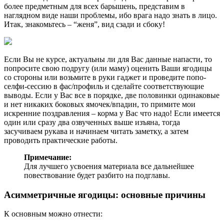
более предметным для всех барышень, представим в
наглядном виде наши проблемы, ибо врага надо знать в лицо.
Итак, знакомьтесь – “женя”, вид сзади и сбоку!
Если Вы не курсе, актуальны ли для Вас данные напасти, то
попросите свою подругу (или маму) оценить Ваши ягодицы
со стороны или возьмите в руки гаджет и проведите попо-
селфи-сессию в фас/профиль и сделайте соответствующие
выводы. Если у Вас все в порядке, две половинки одинаковые
и нет никаких боковых ямочек/впадин, то примите мои
искренние поздравления – корма у Вас что надо! Если имеется
один или сразу два озвученных выше изъяна, тогда
засучиваем рукава и начинаем читать заметку, а затем
проводить практические работы.
Примечание:
Для лучшего усвоения материала все дальнейшее
повествование будет разбито на подглавы.
Асимметричные ягодицы: основные причины
К основным можно отнести: