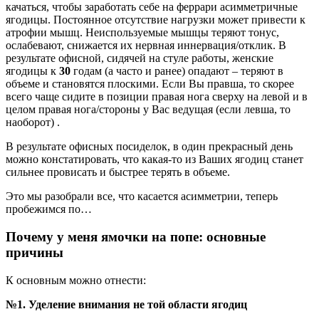
качаться, чтобы заработать себе на феррари асимметричные
ягодицы. Постоянное отсутствие нагрузки может привести к
атрофии мышц. Неиспользуемые мышцы теряют тонус,
ослабевают, снижается их нервная иннервация/отклик. В
результате офисной, сидячей на стуле работы, женские
ягодицы к
30
годам (а часто и ранее) опадают – теряют в
объеме и становятся плоскими. Если Вы правша, то скорее
всего чаще сидите в позиции правая нога сверху на левой и в
целом правая нога/стороны у Вас ведущая (если левша, то
наоборот) .
В результате офисных посиделок, в один прекрасный день
можно констатировать, что какая-то из Ваших ягодиц станет
сильнее провисать и быстрее терять в объеме.
Это мы разобрали все, что касается асимметрии, теперь
пробежимся по…
Почему у меня ямочки на попе: основные
причины
К основным можно отнести:
№1. Уделение внимания не той области ягодиц