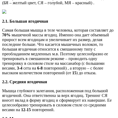
(БЯ – желтый цвет, СЯ – голубой, МЯ – красный) .
2.1. Большая ягодичная
Самая большая мышца в теле человека, которая составляет до
70%
мышечной массы ягодиц. Именно она дает объемный
прирост всем ягодицам и увеличивает их размер, делая
последние больше. Что касается мышечных волокон, то
большая ягодичная относится к смешанному типу с
преобладанием медленных м.в. Поэтому целесообразно ее
тренировать в смешанном режиме – проводить одну
тренировку в силовом стиле на массанабор (с большими
весами,
3-4
сета на
6-8
повторений) , а вторую – с более
высоким количеством повторений (от
15
) до отказа.
2.2. Средняя ягодичная
Мышца глубокого залегания, расположенная под большой
ягодичной. Она ответственна за верх ягодиц. Тренинг СЯ
внесет вклад в форму ягодиц и сформирует их навершие. Ее
целесообразно тренировать в силовом стиле со средними
весами на
12-15
повторений.