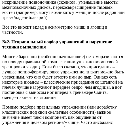
искривление позвоночника (сколиоз) , уменьшение высоты
межпозвоночных дисков, перекосы/расширение тазовых
костей (например, могут возникать у женщин после родов или
травм/падений/аварий) .
Все это вносит вклад в асимметрию мышц и ягодиц в
частности.
№2. Неправильный подбор упражнений и нарушение
техники выполнения
Многие барышни (особенно начинающие) не заморачиваются
по поводу правильной комплектации упражнениями своей
тренировки ягодиц. Если было сказано, что приседания –
лучшее попно-формирующее упражнение, значит можно быть
уверенным, что оно будет затерто ими до дыр. Однако есть
некоторые нюансы – классические приседания со штангой на
плечах лучше нагружают переднее бедро, чем ягодицы, а вот
постановка с выносом ног вперед в тренажере Смита,
смещает акцент на ягодицы.
Помимо подбора правильных упражнений (или доработку
классических под свои скелетные особенности) важное
значение имеет такой компонент, как ощущения от
упражнения в целевом регионе/мышце. Часто дисбаланс