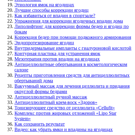
Этиология ямок на ягодицах
Лучшие способы коррекции ягодиц
Как избавиться от впадин в спортзале?
Упражнения для коррекции ягодичных впадин дома
Липолифтинг для коррекции формы бедер и ягодиц по
бокам
Коррекция бедер при помощи подкожного армирования
Эндопротезирование ягодиц
Внутридермальные импланты с гиалуроновой кислотой
Контурная пластика для устранения ямок
Мезотерапия против впадин на ягодицах
Антицеллюлитные обертывания в косметологическом
салоне
Рецепты приготовления средств для антицеллюлитных
обертываний дома
Вакуумный массаж для лечения целлюлита и придания
округлой формы бедрами
Антицеллюлитный ручной массаж
Антицеллюлитный крем-воск «Здоров»
Тонизирующее средство от целлюлита «Cellufit»
Комплекс против жировых отложений «Lipo Star
System»
Как сохранить результат
Видео: как убрать ямки и впадины на ягодицах