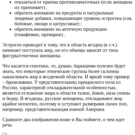
отказаться от приема противозачаточных (если женщина
их принимает) ;
обратить внимание на продукты и натуральные
пищевые добавки, повышающие уровень эстрогена (соя,
бобовые, овощи и цитрусовые) ;
обратить внимание на аптечную продукцию
(гемафемин, премарин) .
Эстроген приводит к тому, что в область ягодиц (в т.ч.)
начинает поступать жир, но его объемы зависят от типа
фигуры/генетики женщины.
Что касается генетики, то, думаю, барышням полезно будет
знать, что некоторые этнические группы более склонны
накапливать жир в ягодичной области. И яркий тому пример
– бразильянки. У представительниц прекрасного пола из
России, характерной откладывательной особенностью,
является отложение жира в области талии, боков, низа спины
и бедер. В ягодицы, русские женщины, откладывают жир
крайне неохотно, поэтому и уступают размерами своих поп,
например, представительницам южной Америки.
Сравните два изображения ниже и Вы поймете, о чем идет
речь: