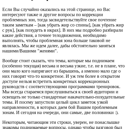
Если Вы случайно оказались на этой странице, но Вас
интересуют также и другие вопросы по коррекции
проблемных зон, тогда засвидетельствуйте свое почтение
таким заметкам – [как убрать жир со спины], [как убрать жир
с рук], [как похудеть в икрах]. В них мы подробно разбирали
какие действия, а точнее телодвижения, необходимо
выполнять, чтобы проблемная зона больше таковой не
являлась. Мы же идем далее, дабы обстоятельно заняться
нашими/Вашими "женями".
Вообще стоит сказать, что темы, которые мы поднимаем
(особенно текущая) весьма и весьма узкие, т.е. не в плане, что
они мало кого напрягают из барышень, а именно мало где о
них говорят что-то конкретное. И уж тем более в открытом
доступе нельзя встретить конкретных коррекционных
руководств с соответствующими программами тренировок.
Мы всегда стараемся прислушиваться к своей аудитории и
освещать не только стандартные накачательно-похудательные
темы. И посему запустили целый цикл заметок узкой
направленности, в которых даем бой Вашим проблемным
зонам. И сегодня на очереди, они самые, две половинки :).
Некоторым, читающим эти строки, уверен, не понаслышке
знакомы поднимаемые вопросы, однако чтобы разговор был