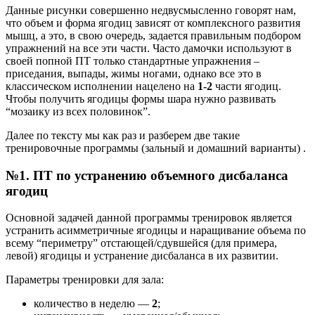
Данные рисунки совершенно недвусмысленно говорят нам,
что объем и форма ягодиц зависят от комплексного развития
мышц, а это, в свою очередь, задается правильным подбором
упражнений на все эти части. Часто дамочки используют в
своей попной ПТ только стандартные упражнения –
приседания, выпады, жимы ногами, однако все это в
классическом исполнении нацелено на
1-2
части ягодиц.
Чтобы получить ягодицы формы шара нужно развивать
“мозаику из всех половинок”.
Далее по тексту мы как раз и разберем две такие
тренировочные программы (зальный и домашний варианты) .
№1. ПТ по устранению объемного дисбаланса
ягодиц
Основной задачей данной программы тренировок является
устранить асимметричные ягодицы и наращивание объема по
всему “периметру” отстающей/сдувшейся (для примера,
левой) ягодицы и устранение дисбаланса в их развитии.
Параметры тренировки для зала:
количество в неделю —
2
;