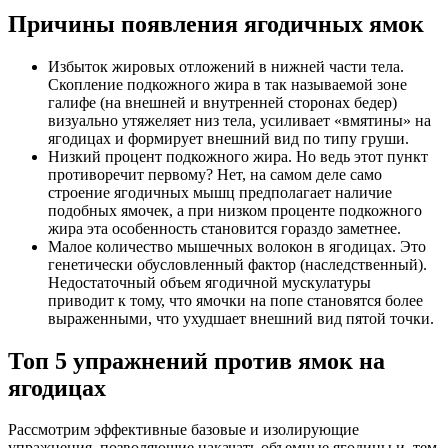
Причины появления ягодичных ямок
Избыток жировых отложений в нижней части тела.
Скопление подкожного жира в так называемой зоне
галифе (на внешней и внутренней сторонах бедер)
визуально утяжеляет низ тела, усиливает «вмятины» на
ягодицах и формирует внешний вид по типу груши.
Низкий процент подкожного жира. Но ведь этот пункт
противоречит первому? Нет, на самом деле само
строение ягодичных мышц предполагает наличие
подобных ямочек, а при низком проценте подкожного
жира эта особенность становится гораздо заметнее.
Малое количество мышечных волокон в ягодицах. Это
генетически обусловленный фактор (наследственный).
Недостаточный объем ягодичной мускулатуры
приводит к тому, что ямочки на попе становятся более
выраженными, что ухудшает внешний вид пятой точки.
Топ 5 упражнений против ямок на
ягодицах
Рассмотрим эффективные базовые и изолирующие
упражнения, позволяющие накачать объемные ягодицы и, тем