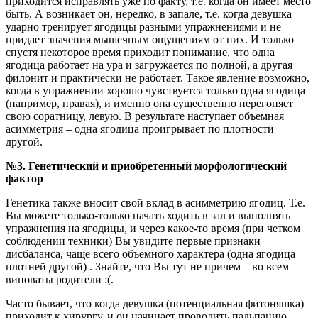
приходится исправлять уже по факту, т.е. когда он имеет место
быть. А возникает он, нередко, в запале, т.е. когда девушка
ударно тренирует ягодицы разными упражнениями и не
придает значения мышечным ощущениям от них. И только
спустя некоторое время приходит понимание, что одна
ягодица работает на ура и загружается по полной, а другая
филонит и практически не работает. Такое явление возможно,
когда в упражнении хорошо чувствуется только одна ягодица
(например, правая), и именно она существенно перегоняет
свою соратницу, левую. В результате наступает объемная
асимметрия – одна ягодица проигрывает по плотности
другой.
№3. Генетический и приобретенный морфологический
фактор
Генетика также вносит свой вклад в асимметрию ягодиц. Т.е.
Вы можете только-только начать ходить в зал и выполнять
упражнения на ягодицы, и через какое-то время (при четком
соблюдении техники) Вы увидите первые признаки
дисбаланса, чаще всего объемного характера (одна ягодица
плотней другой) . Знайте, что Вы тут не причем – во всем
виноваты родители :(.
Часто бывает, что когда девушка (потенциальная фитоняшка)
приходит к хирургу, и он начинает проводить пальпацию