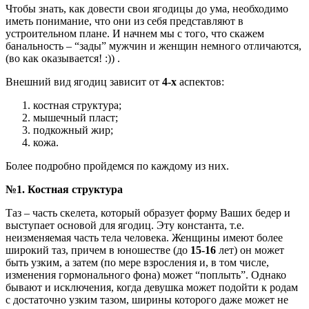
Чтобы знать, как довести свои ягодицы до ума, необходимо
иметь понимание, что они из себя представляют в
устроительном плане. И начнем мы с того, что скажем
банальность – “зады” мужчин и женщин немного отличаются,
(во как оказывается! :)) .
Внешний вид ягодиц зависит от
4-х
аспектов:
костная структура;
мышечный пласт;
подкожный жир;
кожа.
Более подробно пройдемся по каждому из них.
№1. Костная структура
Таз – часть скелета, который образует форму Ваших бедер и
выступает основой для ягодиц. Эту константа, т.е.
неизменяемая часть тела человека. Женщины имеют более
широкий таз, причем в юношестве (до
15-16
лет) он может
быть узким, а затем (по мере взросления и, в том числе,
изменения гормонального фона) может “поплыть”. Однако
бывают и исключения, когда девушка может подойти к родам
с достаточно узким тазом, ширины которого даже может не