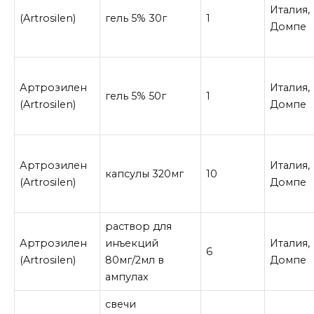
Италия,
(Artrosilen)
гель 5% 30г
1
Домпе
Артрозилен
Италия,
гель 5% 50г
1
(Artrosilen)
Домпе
Артрозилен
Италия,
капсулы 320мг
10
(Artrosilen)
Домпе
раствор для
Артрозилен
инъекций
Италия,
6
(Artrosilen)
80мг/2мл в
Домпе
ампулах
свечи