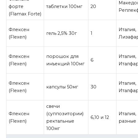
Македо
форте
таблетки 100мг
20
Реплек
(Flamax Forte)
Флексен
Италия,
гель 2,5% 30г
1
(Flexen)
Лизафа
Флексен
порошок для
Италия,
6
(Flexen)
инъекций 100мг
Италфа
Флексен
Италия,
капсулы 50мг
30
(Flexen)
Италфа
свечи
Флексен
(суппозитории)
Италия,
6,10 и 12
(Flexen)
ректальные
разные
100мг