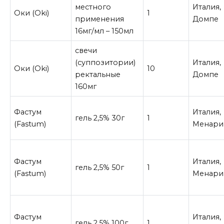
местного
Италия,
Оки (Oki)
1
применения
Домпе
16мг/мл – 150мл
свечи
(суппозитории)
Италия,
Оки (Oki)
10
ректальные
Домпе
160мг
Фастум
Италия,
гель 2,5% 30г
1
(Fastum)
Менари
Фастум
Италия,
гель 2,5% 50г
1
(Fastum)
Менари
Фастум
Италия,
гель 2,5% 100г
1