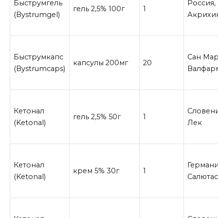
Быструмгель
Россия,
гель 2,5% 100г
1
(Bystrumgel)
Акрихи
Быструмкапс
Сан Мар
капсулы 200мг
20
(Bystrumcaps)
Валфар
Кетонал
Словени
гель 2,5% 50г
1
(Ketonal)
Лек
Кетонал
Германи
крем 5% 30г
1
(Ketonal)
Салюта