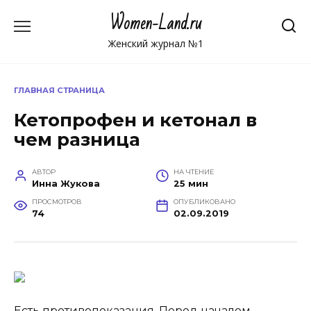
Перейти
Women-Land.ru
к
содержанию
Женский журнал №1
ГЛАВНАЯ СТРАНИЦА
Кетопрофен и кетонал в
чем разница
АВТОР
НА ЧТЕНИЕ
Инна Жукова
25 мин
ПРОСМОТРОВ
ОПУБЛИКОВАНО
74
02.09.2019
Есть противопоказания. Перед началом