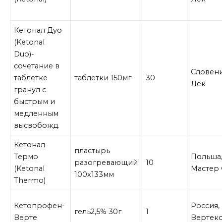
Кетонал Дуо
(Ketonal
Duo)-
сочетание в
Словени
таблетке
таблетки 150мг
30
Лек
гранул с
быстрым и
медленным
высвобожд.
Кетонал
пластырь
Термо
Польша
разогревающий
10
(Ketonal
Мастер
100х133мм
Thermo)
Кетопрофен-
Россия,
гель2,5% 30г
1
Верте
Вертек