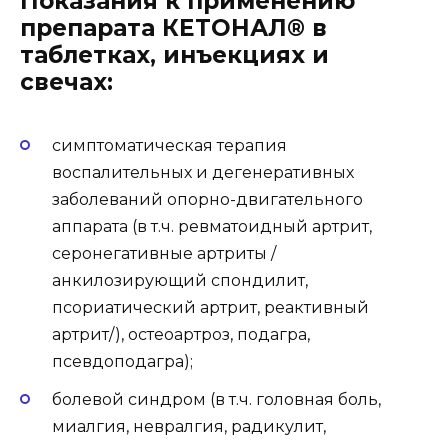
Показания к применению
препарата КЕТОНАЛ® в
таблетках, инъекциях и
свечах:
симптоматическая терапия
воспалительных и дегенеративных
заболеваний опорно-двигательного
аппарата (в т.ч. ревматоидный артрит,
серонегативные артриты /
анкилозирующий спондилит,
псориатический артрит, реактивный
артрит/), остеоартроз, подагра,
псевдоподагра);
болевой синдром (в т.ч. головная боль,
миалгия, невралгия, радикулит,