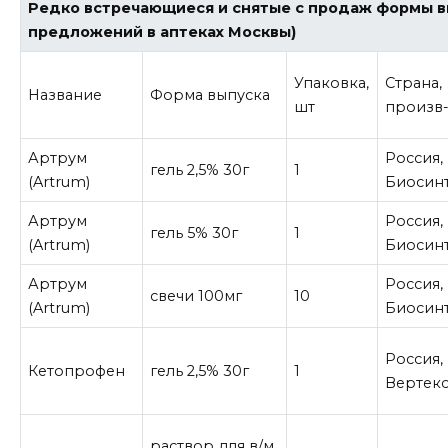
Редко встречающиеся и снятые с продаж формы в
предложений в аптеках Москвы)
Упаковка,
Страна,
Название
Форма выпуска
шт
произв
Артрум
Россия,
гель 2,5% 30г
1
(Artrum)
Биосин
Артрум
Россия,
гель 5% 30г
1
(Artrum)
Биосин
Артрум
Россия,
свечи 100мг
10
(Artrum)
Биосин
Россия,
Кетопрофен
гель 2,5% 30г
1
Вертек
раствор для в/м