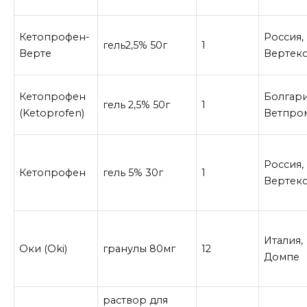
Кетопрофен-
Россия,
гель2,5% 50г
1
Верте
Вертек
Кетопрофен
Болгари
гель 2,5% 50г
1
(Ketoprofen)
Ветпро
Россия,
Кетопрофен
гель 5% 30г
1
Вертек
Италия,
Оки (Oki)
гранулы 80мг
12
Домпе
раствор для