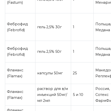
(Fastum)
Менари
Феброфид
Польша
гель 2,5% 30г
1
(Febrofid)
Медана
Феброфид
Польша
гель 2,5% 50г
1
(Febrofid)
Медана
Фламакс
Македо
капсулы 50мг
25
(Flamax)
Реплек
раствор для в/м
Россия,
Фламакс
инъекций 50мг/
5 и 10
Сотекс
(Flamax)
мл 2мл
ФармФ
Фламакс