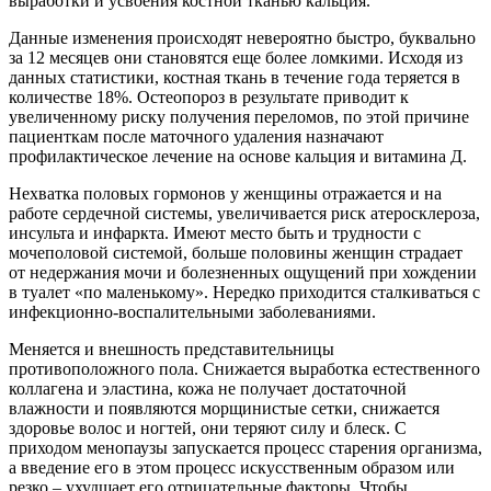
выработки и усвоения костной тканью кальция.
Данные изменения происходят невероятно быстро, буквально
за 12 месяцев они становятся еще более ломкими. Исходя из
данных статистики, костная ткань в течение года теряется в
количестве 18%. Остеопороз в результате приводит к
увеличенному риску получения переломов, по этой причине
пациенткам после маточного удаления назначают
профилактическое лечение на основе кальция и витамина Д.
Нехватка половых гормонов у женщины отражается и на
работе сердечной системы, увеличивается риск атеросклероза,
инсульта и инфаркта. Имеют место быть и трудности с
мочеполовой системой, больше половины женщин страдает
от недержания мочи и болезненных ощущений при хождении
в туалет «по маленькому». Нередко приходится сталкиваться с
инфекционно-воспалительными заболеваниями.
Меняется и внешность представительницы
противоположного пола. Снижается выработка естественного
коллагена и эластина, кожа не получает достаточной
влажности и появляются морщинистые сетки, снижается
здоровье волос и ногтей, они теряют силу и блеск. С
приходом менопаузы запускается процесс старения организма,
а введение его в этом процесс искусственным образом или
резко – ухудшает его отрицательные факторы. Чтобы