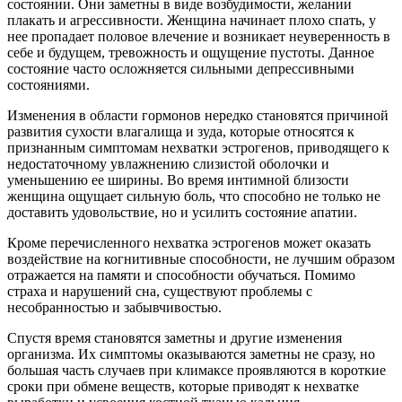
состоянии. Они заметны в виде возбудимости, желании
плакать и агрессивности. Женщина начинает плохо спать, у
нее пропадает половое влечение и возникает неуверенность в
себе и будущем, тревожность и ощущение пустоты. Данное
состояние часто осложняется сильными депрессивными
состояниями.
Изменения в области гормонов нередко становятся причиной
развития сухости влагалища и зуда, которые относятся к
признанным симптомам нехватки эстрогенов, приводящего к
недостаточному увлажнению слизистой оболочки и
уменьшению ее ширины. Во время интимной близости
женщина ощущает сильную боль, что способно не только не
доставить удовольствие, но и усилить состояние апатии.
Кроме перечисленного нехватка эстрогенов может оказать
воздействие на когнитивные способности, не лучшим образом
отражается на памяти и способности обучаться. Помимо
страха и нарушений сна, существуют проблемы с
несобранностью и забывчивостью.
Спустя время становятся заметны и другие изменения
организма. Их симптомы оказываются заметны не сразу, но
большая часть случаев при климаксе проявляются в короткие
сроки при обмене веществ, которые приводят к нехватке