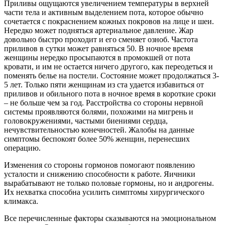
Приливы ощущаются увеличением температуры в верхней
части тела и активным выделением пота, которое обычно
сочетается с покраснением кожных покровов на лице и шеи.
Нередко может подняться артериальное давление. Жар
довольно быстро проходит и его сменяет озноб. Частота
приливов в сутки может равняться 50. В ночное время
женщины нередко просыпаются в промокшей от пота
кровати, и им не остается ничего другого, как переодеться и
поменять белье на постели. Состояние может продолжаться 3-
5 лет. Только пяти женщинам из ста удается избавиться от
приливов и обильного пота в ночное время в короткие сроки
– не больше чем за год. Расстройства со стороны нервной
системы проявляются болями, похожими на мигрень и
головокружениями, частыми биениями сердца,
нечувствительностью конечностей. Жалобы на данные
симптомы беспокоят более 50% женщин, перенесших
операцию.
Изменения со стороны гормонов помогают появлению
усталости и снижению способности к работе. Яичники
вырабатывают не только половые гормоны, но и андрогены.
Их нехватка способна усилить симптомы хирургического
климакса.
Все перечисленные факторы сказываются на эмоциональном