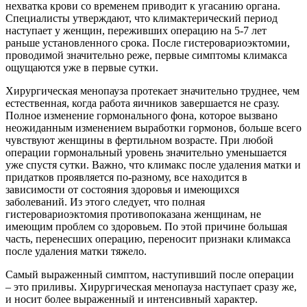
нехватка крови со временем приводит к угасанию органа.
Специалисты утверждают, что климактерический период
наступает у женщин, переживших операцию на 5-7 лет
раньше установленного срока. После гистеровариоэктомии,
проводимой значительно реже, первые симптомы климакса
ощущаются уже в первые сутки.
Хирургическая менопауза протекает значительно труднее, чем
естественная, когда работа яичников завершается не сразу.
Полное изменение гормонального фона, которое вызвано
неожиданным изменением выработки гормонов, больше всего
чувствуют женщины в фертильном возрасте. При любой
операции гормональный уровень значительно уменьшается
уже спустя сутки. Важно, что климакс после удаления матки и
придатков проявляется по-разному, все находится в
зависимости от состояния здоровья и имеющихся
заболеваний. Из этого следует, что полная
гистеровариоэктомия противопоказана женщинам, не
имеющим проблем со здоровьем. По этой причине большая
часть, перенесших операцию, переносит признаки климакса
после удаления матки тяжело.
Самый выраженный симптом, наступивший после операции
– это приливы. Хирургическая менопауза наступает сразу же,
и носит более выраженный и интенсивный характер.