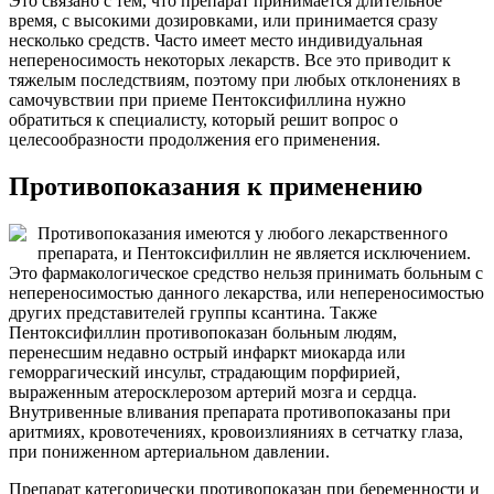
Это связано с тем, что препарат принимается длительное
время, с высокими дозировками, или принимается сразу
несколько средств. Часто имеет место индивидуальная
непереносимость некоторых лекарств. Все это приводит к
тяжелым последствиям, поэтому при любых отклонениях в
самочувствии при приеме Пентоксифиллина нужно
обратиться к специалисту, который решит вопрос о
целесообразности продолжения его применения.
Противопоказания к применению
Противопоказания имеются у любого лекарственного
препарата, и Пентоксифиллин не является исключением.
Это фармакологическое средство нельзя принимать больным с
непереносимостью данного лекарства, или непереносимостью
других представителей группы ксантина. Также
Пентоксифиллин противопоказан больным людям,
перенесшим недавно острый инфаркт миокарда или
геморрагический инсульт, страдающим порфирией,
выраженным атеросклерозом артерий мозга и сердца.
Внутривенные вливания препарата противопоказаны при
аритмиях, кровотечениях, кровоизлияниях в сетчатку глаза,
при пониженном артериальном давлении.
Препарат категорически противопоказан при беременности и