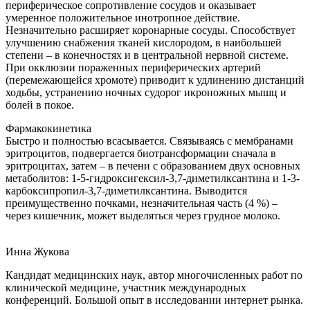
периферическое сопротивление сосудов и оказывает
умеренное положительное инотропное действие.
Незначительно расширяет коронарные сосуды. Способствует
улучшению снабжения тканей кислородом, в наибольшей
степени – в конечностях и в центральной нервной системе.
При окклюзии пораженных периферических артерий
(перемежающейся хромоте) приводит к удлинению дистанций
ходьбы, устранению ночных судорог икроножных мышц и
болей в покое.
Фармакокинетика
Быстро и полностью всасывается. Связываясь с мембранами
эритроцитов, подвергается биотрансформации сначала в
эритроцитах, затем – в печени с образованием двух основных
метаболитов: 1-5-гидроксигексил-3,7-диметилксантина и 1-3-
карбоксипропил-3,7-диметилксантина. Выводится
преимущественно почками, незначительная часть (4 %) –
через кишечник, может выделяться через грудное молоко.
Инна Жукова
Кандидат медицинских наук, автор многочисленных работ по
клинической медицине, участник международных
конференций. Большой опыт в исследовании интернет рынка.