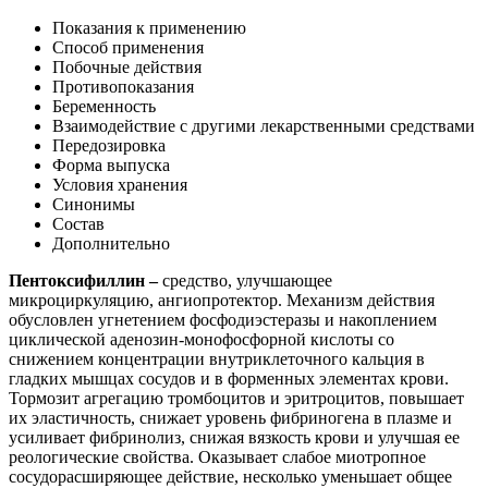
Показания к применению
Способ применения
Побочные действия
Противопоказания
Беременность
Взаимодействие с другими лекарственными средствами
Передозировка
Форма выпуска
Условия хранения
Синонимы
Состав
Дополнительно
Пентоксифиллин –
средство, улучшающее
микроциркуляцию, ангиопротектор. Механизм действия
обусловлен угнетением фосфодиэстеразы и накоплением
циклической аденозин-монофосфорной кислоты со
снижением концентрации внутриклеточного кальция в
гладких мышцах сосудов и в форменных элементах крови.
Тормозит агрегацию тромбоцитов и эритроцитов, повышает
их эластичность, снижает уровень фибриногена в плазме и
усиливает фибринолиз, снижая вязкость крови и улучшая ее
реологические свойства. Оказывает слабое миотропное
сосудорасширяющее действие, несколько уменьшает общее