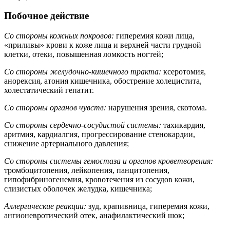
Побочное действие
Со стороны кожных покровов:
гиперемия кожи лица,
«приливы» крови к коже лица и верхней части грудной
клетки, отеки, повышенная ломкость ногтей;
Со стороны желудочно-кишечного тракта:
ксеротомия,
анорексия, атония кишечника, обострение холецистита,
холестатический гепатит.
Со стороны органов чувств:
нарушения зрения, скотома.
Со стороны сердечно-сосудистой системы:
тахикардия,
аритмия, кардиалгия, прогрессирование стенокардии,
снижение артериального давления;
Со стороны системы гемостаза и органов кроветворения:
тромбоцитопения, лейкопения, панцитопения,
гипофибриногенемия, кровотечения из сосудов кожи,
слизистых оболочек желудка, кишечника;
Аллергические реакции:
зуд, крапивница, гиперемия кожи,
ангионевротический отек, анафилактический шок;