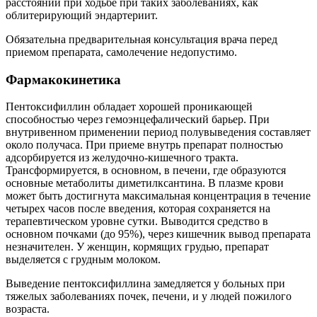
расстояний при ходьбе при таких заболеваниях, как
облитерирующий эндартериит.
Обязательна предварительная консультация врача перед
приемом препарата, самолечение недопустимо.
Фармакокинетика
Пентоксифиллин обладает хорошей проникающей
способностью через гемоэнцефалический барьер. При
внутривенном применении период полувыведения составляет
около получаса. При приеме внутрь препарат полностью
адсорбируется из желудочно-кишечного тракта.
Трансформируется, в основном, в печени, где образуются
основные метаболиты диметилксантина. В плазме крови
может быть достигнута максимальная концентрация в течение
четырех часов после введения, которая сохраняется на
терапевтическом уровне сутки. Выводится средство в
основном почками (до 95%), через кишечник вывод препарата
незначителен. У женщин, кормящих грудью, препарат
выделяется с грудным молоком.
Выведение пентоксифиллина замедляется у больных при
тяжелых заболеваниях почек, печени, и у людей пожилого
возраста.