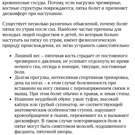
кровеносные сосуды. Потому, если нагрузки чрезмерные,
костные структуры повреждаются, пятка болит и причиняет
дискомфорт при наступании.
Существует несколько различных объяснений, почему болят
пятки по утрам после сна. Наиболее частые причины для
молодых людей подростков и детей, по которым больно
наступать на пятку по утрам, имеют физиологическую
природу происхождения, их легко устранить самостоятельно:
Лишний вес – пяточная кость страдает от постоянного
чрезмерного давления, не успевает отдохнуть во время
ночного сна, отсюда и ноющие, тянущие, постоянные
боли.
Долгая прогулка, интенсивная спортивная тренировка,
день на ногах – в этом случае болезненность при
вставании на ногу связана с перенапряжением связок и
мышц. При этом болят обычно и правая, и левая стопы.
Ношение неудобной обуви: узкие туфли, высокий
каблук или грубый супинатор, не соответствующий
анатомическим особенностям ступни, нарушают
кровообращение в тканях, пережимают их и вызывают
дискомфорт. В таком случае повторяющиеся боли в
пятке могут быть симптомом мозолей, подошвенного
фасциита, пяточной шпоры.