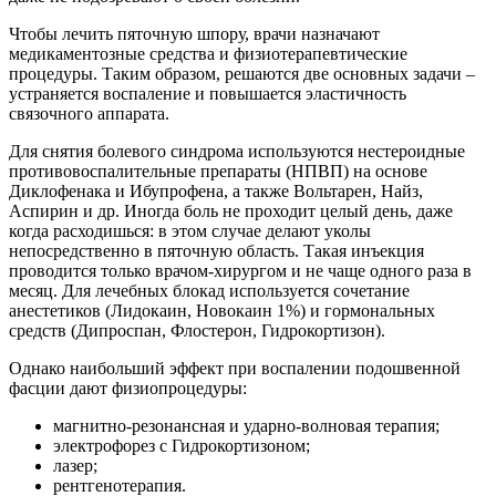
Чтобы лечить пяточную шпору, врачи назначают
медикаментозные средства и физиотерапевтические
процедуры. Таким образом, решаются две основных задачи –
устраняется воспаление и повышается эластичность
связочного аппарата.
Для снятия болевого синдрома используются нестероидные
противовоспалительные препараты (НПВП) на основе
Диклофенака и Ибупрофена, а также Вольтарен, Найз,
Аспирин и др. Иногда боль не проходит целый день, даже
когда расходишься: в этом случае делают уколы
непосредственно в пяточную область. Такая инъекция
проводится только врачом-хирургом и не чаще одного раза в
месяц. Для лечебных блокад используется сочетание
анестетиков (Лидокаин, Новокаин 1%) и гормональных
средств (Дипроспан, Флостерон, Гидрокортизон).
Однако наибольший эффект при воспалении подошвенной
фасции дают физиопроцедуры:
магнитно-резонансная и ударно-волновая терапия;
электрофорез с Гидрокортизоном;
лазер;
рентгенотерапия.