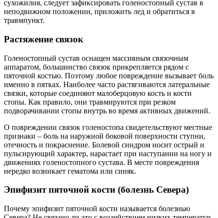
сухожилия, следует зафиксировать голеностопный сустав в
неподвижном положении, приложить лед и обратиться в
травмпункт.
Растяжение связок
Голеностопный сустав оснащен массивным связочным
аппаратом, большинство связок прикрепляется рядом с
пяточной костью. Поэтому любое повреждение вызывает боль
именно в пятках. Наиболее часто растягиваются латеральные
связки, которые соединяют малоберцовую кость и кости
стопы. Как правило, они травмируются при резком
подворачивании стопы внутрь во время активных движений.
О повреждении связок голеностопа свидетельствуют местные
признаки – боль на наружной боковой поверхности ступни,
отечность и покраснение. Болевой синдром носит острый и
пульсирующий характер, нарастает при наступании на ногу и
движениях голеностопного сустава. В месте повреждения
нередко возникает гематома или синяк.
Эпифизит пяточной кости (болезнь Севера)
Почему эпифизит пяточной кости называется болезнью
Севера? Не связано ли это с воздействием низких температур