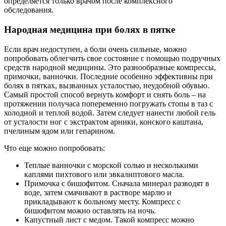
определяется только врачом после комплексного
обследования.
Народная медицина при болях в пятке
Если врач недоступен, а боли очень сильные, можно
попробовать облегчить свое состояние с помощью подручных
средств народной медицины. Это разнообразные компрессы,
примочки, ванночки. Последние особенно эффективны при
болях в пятках, вызванных усталостью, неудобной обувью.
Самый простой способ вернуть комфорт и снять боль – на
протяжении получаса попеременно погружать стопы в таз с
холодной и теплой водой. Затем следует нанести любой гель
от усталости ног с экстрактом арники, конского каштана,
пчелиным ядом или гепарином.
Что еще можно попробовать:
Теплые ванночки с морской солью и несколькими
каплями пихтового или эвкалиптового масла.
Примочка с бишофитом. Сначала минерал разводят в
воде, затем смачивают в растворе марлю и
прикладывают к больному месту. Компресс с
бишофитом можно оставлять на ночь.
Капустный лист с медом. Такой компресс можно