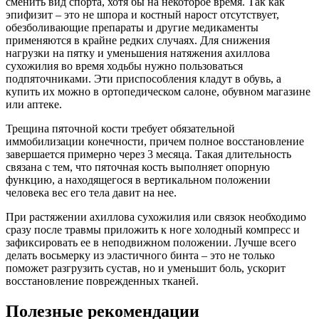
сменить вид спорта, хотя бы на некоторое время. Так как
эпифизит – это не шпора и костный нарост отсутствует,
обезболивающие препараты и другие медикаменты
применяются в крайне редких случаях. Для снижения
нагрузки на пятку и уменьшения натяжения ахиллова
сухожилия во время ходьбы нужно пользоваться
подпяточниками. Эти приспособления кладут в обувь, а
купить их можно в ортопедическом салоне, обувном магазине
или аптеке.
Трещина пяточной кости требует обязательной
иммобилизации конечности, причем полное восстановление
завершается примерно через 3 месяца. Такая длительность
связана с тем, что пяточная кость выполняет опорную
функцию, а находящегося в вертикальном положении
человека вес его тела давит на нее.
При растяжении ахиллова сухожилия или связок необходимо
сразу после травмы приложить к ноге холодный компресс и
зафиксировать ее в неподвижном положении. Лучше всего
делать восьмерку из эластичного бинта – это не только
поможет разгрузить сустав, но и уменьшит боль, ускорит
восстановление поврежденных тканей.
Полезные рекомендации