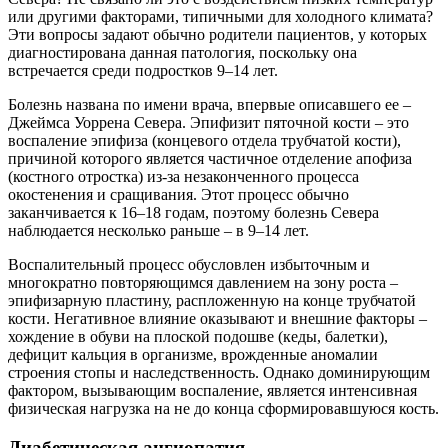
или другими факторами, типичными для холодного климата?
Эти вопросы задают обычно родители пациентов, у которых
диагностирована данная патология, поскольку она
встречается среди подростков 9–14 лет.
Болезнь названа по имени врача, впервые описавшего ее –
Джеймса Уоррена Севера. Эпифизит пяточной кости – это
воспаление эпифиза (концевого отдела трубчатой кости),
причиной которого является частичное отделение апофиза
(костного отростка) из-за незаконченного процесса
окостенения и сращивания. Этот процесс обычно
заканчивается к 16–18 годам, поэтому болезнь Севера
наблюдается несколько раньше – в 9–14 лет.
Воспалительный процесс обусловлен избыточным и
многократно повторяющимся давлением на зону роста –
эпифизарную пластину, распложенную на конце трубчатой
кости. Негативное влияние оказывают и внешние факторы –
хождение в обуви на плоской подошве (кеды, балетки),
дефицит кальция в организме, врожденные аномалии
строения стопы и наследственность. Однако доминирующим
фактором, вызывающим воспаление, является интенсивная
физическая нагрузка на не до конца сформировавшуюся кость.
Диабетическая ангиопатия