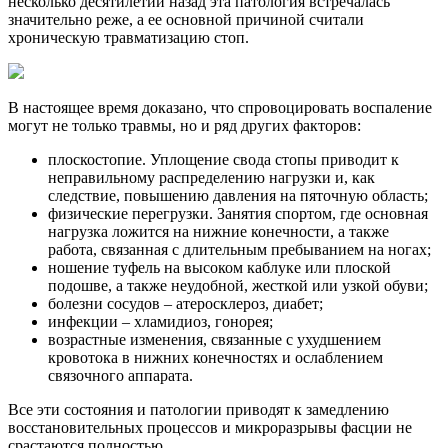
несколько десятилетий назад эта патология встречалась
значительно реже, а ее основной причиной считали
хроническую травматизацию стоп.
В настоящее время доказано, что спровоцировать воспаление
могут не только травмы, но и ряд других факторов:
плоскостопие. Уплощение свода стопы приводит к
неправильному распределению нагрузки и, как
следствие, повышению давления на пяточную область;
физические перегрузки. Занятия спортом, где основная
нагрузка ложится на нижние конечности, а также
работа, связанная с длительным пребыванием на ногах;
ношение туфель на высоком каблуке или плоской
подошве, а также неудобной, жесткой или узкой обуви;
болезни сосудов – атеросклероз, диабет;
инфекции – хламидиоз, гонорея;
возрастные изменения, связанные с ухудшением
кровотока в нижних конечностях и ослаблением
связочного аппарата.
Все эти состояния и патологии приводят к замедлению
восстановительных процессов и микроразрывы фасции не
срастаются полностью.