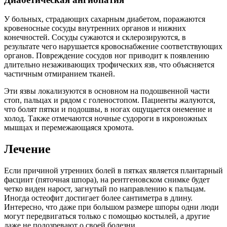
У больных, страдающих сахарным диабетом, поражаются
кровеносные сосуды внутренних органов и нижних
конечностей. Сосуды сужаются и склерозируются, в
результате чего нарушается кровоснабжение соответствующих
органов. Повреждение сосудов ног приводит к появлению
длительно незаживающих трофических язв, что объясняется
частичным отмиранием тканей.
Эти язвы локализуются в основном на подошвенной части
стоп, пальцах и рядом с голеностопом. Пациенты жалуются,
что болят пятки и подошвы, в ногах ощущается онемение и
холод. Также отмечаются ночные судороги в икроножных
мышцах и перемежающаяся хромота.
Лечение
Если причиной утренних болей в пятках является плантарный
фасциит (пяточная шпора), на рентгеновском снимке будет
четко виден нарост, загнутый по направлению к пальцам.
Иногда остеофит достигает более сантиметра в длину.
Интересно, что даже при большом размере шпоры одни люди
могут передвигаться только с помощью костылей, а другие
даже не подозревают о своей болезни.