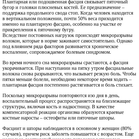
Плантарная или подошвенная фасция связывает пяточный
бугор и головки плюсневых костей. Ее предназначение –
поддержка продольного свода стоп. Когда человек находится
в вертикальном положении, почти 50% веса приходится
именно на плантарную фасцию, особенно на участке ее
прикрепления к пяточному бугру.
Вследствие постоянных нагрузок происходят микроразрывы
волокон, которые в норме заживают самостоятельно. Однако
под влиянием ряда факторов развивается хроническое
воспаление, сопровождаемое болевым синдромом.
Во время ночного сна микроразрывы срастаются, а фасция
укорачивается. При наступании на пятку утром фасциальные
волокна снова разрываются, что вызывает резкую боль. Чтобы
пятки меньше болели, необходимо некоторое время ходить –
плантарная фасция постепенно растягивается и боль стихает.
Поскольку микроразрывы повторяются изо дня в день,
воспалительный процесс распространяется на близлежащие
структуры, включая кость и надкостницу. В качестве
компенсаторной реакции организма образуются краевые
костные наросты – остеофиты или пяточные шпоры.
Фасциит и шпоры наблюдаются в основном у женщин (80%
случаев), причем риск заболеть повышается с возрастом. Еще