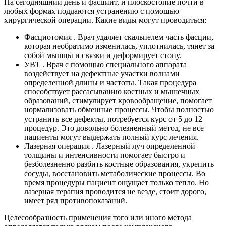
На сегодняшний день и фасциит, и плоскостопие почти в
любых формах поддаются устранению с помощью
хирургической операции. Какие виды могут проводиться:
Фасциотомия . Врач удаляет скальпелем часть фасции,
которая необратимо изменилась, уплотнилась, тянет за
собой мышцы и связки и деформирует стопу.
УВТ . Врач с помощью специального аппарата
воздействует на дефектные участки волнами
определенной длины и частоты. Такая процедура
способствует рассасыванию костных и мышечных
образований, стимулирует кровообращение, помогает
нормализовать обменные процессы. Чтобы полностью
устранить все дефекты, потребуется курс от 5 до 12
процедур. Это довольно болезненный метод, не все
пациенты могут выдержать полный курс лечения.
Лазерная операция . Лазерный луч определенной
толщины и интенсивности помогает быстро и
безболезненно разбить костные образования, укрепить
сосуды, восстановить метаболические процессы. Во
время процедуры пациент ощущает только тепло. Но
лазерная терапия проводится не везде, стоит дорого,
имеет ряд противопоказаний.
Целесообразность применения того или иного метода