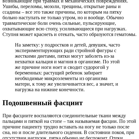
возникающие при травмах и механических повреждениях.
Ушибы, переломы, мозоли, трещины, открытые раны и
ссадины – все это также причины, по которым на пятку
больно наступать не только утром, но и вообще. Обычно
травматические боли очень сильные, пульсирующие,
охватывающие всю стопу, усиливающиеся при нагрузках.
Ступня может краснеть и отекать, часто образуются гематомы.
На заметку: у подростков и детей, девушек, часто
экспериментирующих ради стройной фигуры с
жесткими диетами, пятки могут заболеть из-за
нехватки кальция и магния в организме. По этой
же причине ноги ноет и сводит судорогой у
беременных: растущий ребенок забирает
необходимые микроэлементы из организма
матери, к тому же увеличивается вес, а значит, и
нагрузка на нижние конечности.
Подошвенный фасциит
При фасциите воспаляются соединительные ткани между
пальцами и пяткой на стопе – так называемая фасции. По этой
причине пациенту трудно вставать на ногу не только после
сна, но и после длительного сидения. В состоянии покоя, при
отсутствии нагрузок, пятка обычно не беспокоит. Отеки,