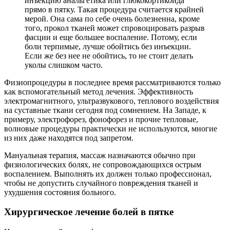
инъекцию анальгетика или глюкокортикоида
прямо в пятку. Такая процедура считается крайней
мерой. Она сама по себе очень болезненна, кроме
того, прокол тканей может спровоцировать разрыв
фасции и еще большее воспаление. Потому, если
боли терпимые, лучше обойтись без инъекции.
Если же без нее не обойтись, то не стоит делать
уколы слишком часто.
Физиопроцедуры в последнее время рассматриваются только
как вспомогательный метод лечения. Эффективность
электромагнитного, ультразвукового, теплового воздействия
на суставные ткани сегодня под сомнением. На Западе, к
примеру, электрофорез, фонофорез и прочие тепловые,
волновые процедуры практически не используются, многие
из них даже находятся под запретом.
Мануальная терапия, массаж назначаются обычно при
физиологических болях, не сопровождающихся острым
воспалением. Выполнять их должен только профессионал,
чтобы не допустить случайного повреждения тканей и
ухудшения состояния больного.
Хирургическое лечение болей в пятке