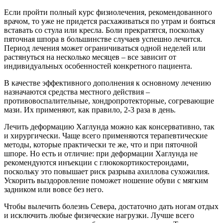
Если пройти полный курс физиолечения, рекомендованного
врачом, то уже не придется расхаживаться по утрам и бояться
вставать со стула или кресла. Боли прекратятся, поскольку
пяточная шпора в большинстве случаев успешно лечится.
Период лечения может ограничиваться одной неделей или
растянуться на несколько месяцев – все зависит от
индивидуальных особенностей конкретного пациента.
В качестве эффективного дополнения к основному лечению
назначаются средства местного действия –
противовоспалительные, хондропротекторные, согревающие
мази. Их применяют, как правило, 2-3 раза в день.
Лечить деформацию Хаглунда можно как консервативно, так
и хирургически. Чаще всего применяются терапевтические
методы, которые практически те же, что и при пяточной
шпоре. Но есть и отличие: при деформации Хаглунда не
рекомендуются инъекции с глюкокортикостероидами,
поскольку это повышает риск разрыва ахиллова сухожилия.
Ускорить выздоровление поможет ношение обуви с мягким
задником или вовсе без него.
Чтобы вылечить болезнь Севера, достаточно дать ногам отдых
и исключить любые физические нагрузки. Лучше всего