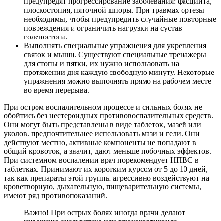
предупредят прогрессирование заболевания: фасциита,
плоскостопия, пяточной шпоры. При травмах ортезы
необходимы, чтобы предупредить случайные повторные
повреждения и ограничить нагрузки на сустав
голеностопа.
Выполнять специальные упражнения для укрепления
связок и мышц. Существуют специальные тренажеры
для стопы и пятки, их нужно использовать на
протяжении дня каждую свободную минуту. Некоторые
упражнения можно выполнять прямо на рабочем месте
во время перерыва.
При остром воспалительном процессе и сильных болях не
обойтись без нестероидных противовоспалительных средств.
Они могут быть представлены в виде таблеток, мазей или
уколов. предпочтительнее использовать мази и гели. Они
действуют местно, активные компоненты не попадают в
общий кровоток, а значит, дают меньше побочных эффектов.
При системном воспалении врач порекомендует НПВС в
таблетках. Принимают их коротким курсом от 5 до 10 дней,
так как препараты этой группы агрессивно воздействуют на
кроветворную, дыхательную, пищеварительную системы,
имеют ряд противопоказаний.
Важно! При острых болях иногда врачи делают