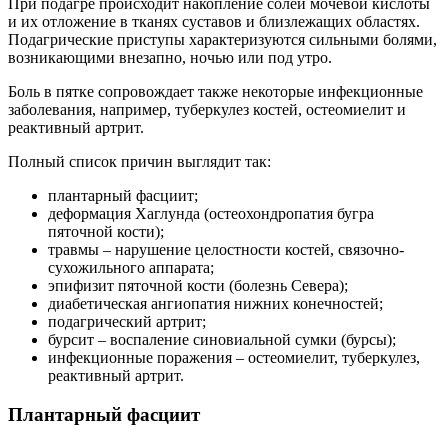
При подагре происходит накопление солей мочевой кислоты
и их отложение в тканях суставов и близлежащих областях.
Подагрические приступы характеризуются сильными болями,
возникающими внезапно, ночью или под утро.
Боль в пятке сопровождает также некоторые инфекционные
заболевания, например, туберкулез костей, остеомиелит и
реактивный артрит.
Полный список причин выглядит так:
плантарный фасциит;
деформация Хаглунда (остеохондропатия бугра
пяточной кости);
травмы – нарушение целостности костей, связочно-
сухожильного аппарата;
эпифизит пяточной кости (болезнь Севера);
диабетическая ангиопатия нижних конечностей;
подагрический артрит;
бурсит – воспаление синовиальной сумки (бурсы);
инфекционные поражения – остеомиелит, туберкулез,
реактивный артрит.
Плантарный фасциит