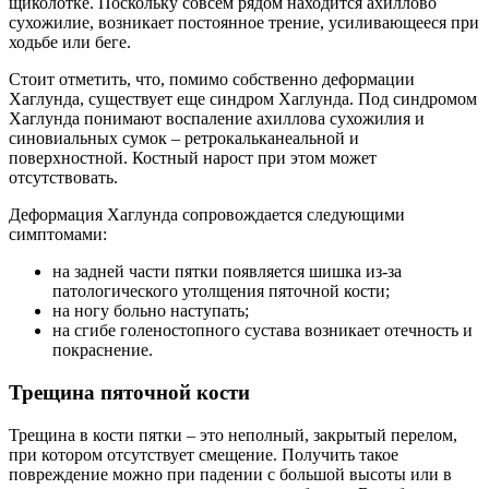
щиколотке. Поскольку совсем рядом находится ахиллово
сухожилие, возникает постоянное трение, усиливающееся при
ходьбе или беге.
Стоит отметить, что, помимо собственно деформации
Хаглунда, существует еще синдром Хаглунда. Под синдромом
Хаглунда понимают воспаление ахиллова сухожилия и
синовиальных сумок – ретрокальканеальной и
поверхностной. Костный нарост при этом может
отсутствовать.
Деформация Хаглунда сопровождается следующими
симптомами:
на задней части пятки появляется шишка из-за
патологического утолщения пяточной кости;
на ногу больно наступать;
на сгибе голеностопного сустава возникает отечность и
покраснение.
Трещина пяточной кости
Трещина в кости пятки – это неполный, закрытый перелом,
при котором отсутствует смещение. Получить такое
повреждение можно при падении с большой высоты или в