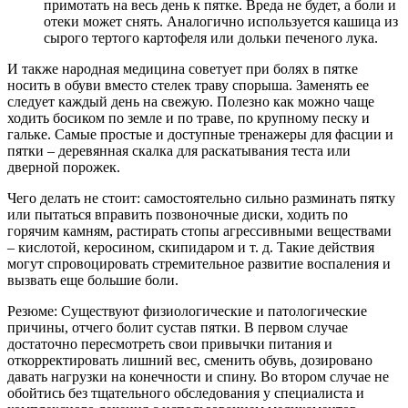
примотать на весь день к пятке. Вреда не будет, а боли и
отеки может снять. Аналогично используется кашица из
сырого тертого картофеля или дольки печеного лука.
И также народная медицина советует при болях в пятке
носить в обуви вместо стелек траву спорыша. Заменять ее
следует каждый день на свежую. Полезно как можно чаще
ходить босиком по земле и по траве, по крупному песку и
гальке. Самые простые и доступные тренажеры для фасции и
пятки – деревянная скалка для раскатывания теста или
дверной порожек.
Чего делать не стоит: самостоятельно сильно разминать пятку
или пытаться вправить позвоночные диски, ходить по
горячим камням, растирать стопы агрессивными веществами
– кислотой, керосином, скипидаром и т. д. Такие действия
могут спровоцировать стремительное развитие воспаления и
вызвать еще большие боли.
Резюме: Существуют физиологические и патологические
причины, отчего болит сустав пятки. В первом случае
достаточно пересмотреть свои привычки питания и
откорректировать лишний вес, сменить обувь, дозировано
давать нагрузки на конечности и спину. Во втором случае не
обойтись без тщательного обследования у специалиста и