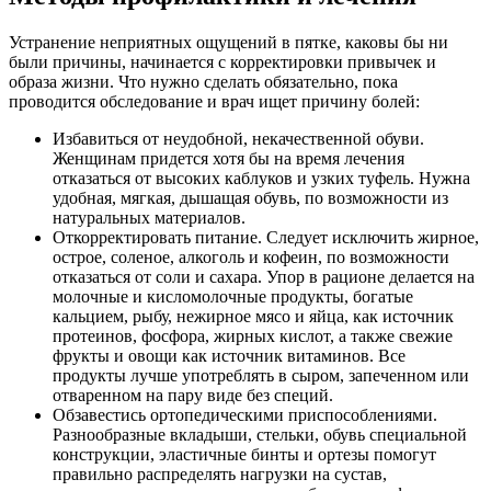
Устранение неприятных ощущений в пятке, каковы бы ни
были причины, начинается с корректировки привычек и
образа жизни. Что нужно сделать обязательно, пока
проводится обследование и врач ищет причину болей:
Избавиться от неудобной, некачественной обуви.
Женщинам придется хотя бы на время лечения
отказаться от высоких каблуков и узких туфель. Нужна
удобная, мягкая, дышащая обувь, по возможности из
натуральных материалов.
Откорректировать питание. Следует исключить жирное,
острое, соленое, алкоголь и кофеин, по возможности
отказаться от соли и сахара. Упор в рационе делается на
молочные и кисломолочные продукты, богатые
кальцием, рыбу, нежирное мясо и яйца, как источник
протеинов, фосфора, жирных кислот, а также свежие
фрукты и овощи как источник витаминов. Все
продукты лучше употреблять в сыром, запеченном или
отваренном на пару виде без специй.
Обзавестись ортопедическими приспособлениями.
Разнообразные вкладыши, стельки, обувь специальной
конструкции, эластичные бинты и ортезы помогут
правильно распределять нагрузки на сустав,