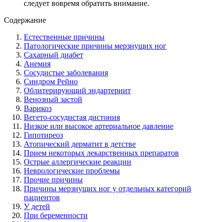
следует вовремя обратить внимание.
Содержание
Естественные причины
Патологические причины мерзнущих ног
Сахарный диабет
Анемия
Сосудистые заболевания
Синдром Рейно
Облитерирующий эндартериит
Венозный застой
Варикоз
Вегето-сосудистая дистония
Низкое или высокое артериальное давление
Гипотиреоз
Атопический дерматит в детстве
Прием некоторых лекарственных препаратов
Острые аллергические реакции
Неврологические проблемы
Прочие причины
Причины мерзнущих ног у отдельных категорий
пациентов
У детей
При беременности