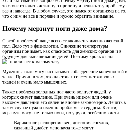
Если вы задаетесь вопросом, почему мерзнут ноги даже дома,
то стоит откопать истинную причину и решить эту проблему
раз и навсегда. В любом случае, это намек от организма на то,
что с ним не все в порядке и нужно обратить внимание.
Почему мерзнут ноги даже дома?
С этой проблемой чаще всего сталкивается именно женский
пол. Дело тут в физиологии. Снижение температуры
организм понимает, как опасность для женских органов и в
будущем для вынашивания детей. Поэтому кровь от ног
приливает к малому тазу.
Мужчины тоже могут испытывать обледенение конечностей в
тепле. Причин в том, что на стопах совсем нет жировых
тканей и очень мало мышечных.
Также проблема холодных ног часто волнует людей, у
которых скачет давление. При очень низком или очень
высоком давлении это явление вполне закономерно. Лечить в
таком случае нужно именно проблемы с сердцем. Кстати,
мерзнуть могут не только ноги, но у руки, особенно кисти.
Варикозное расширение вен, дистония сосудов,
сахарный диабет, менопауза тоже могут