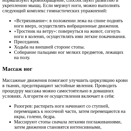
нормализуют кровообращение, способствуют развитию и
укреплению мышц. Если мерзнут ноги, можно выполнять
следующий комплекс гимнастических упражнений:
«Встряхивание»: в положении лежа на спине поднять
ноги вверх, осуществлять вибрационные движения.
«Тростник на ветру»: повернуться на живот, согнуть
ноги в коленях, осуществлять ими легкие покачивания.
Приседания.
Ходьба на внешней стороне стопы.
Собирание пальцами ног мелких предметов, лежащих
на полу.
Массаж ног
Массажные движения помогают улучшить циркуляцию крови
в тканях, предотвращают застойные явления. Проводить
процедуру массажа можно самостоятельно в домашних
условиях. Алгоритм ее осуществления включает в себя:
Разогрев: растирать ноги начинают со ступней,
перемещаясь к носочной части, затем перемещаются на
икры, голени, бедра.
Массируют стопы сначала легкими поглаживаниями,
затем движения становятся интенсивными,