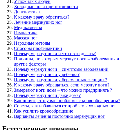
У пожилых людей
Холодные ноги при потливости
Диагностика
К какому врачу обратиться?
Лечение мерзнущих ног
Медикаменты
Гимнастика
Массаж ног
Народные методы
Способы профилактики
Почему мерзнут ноги и что с эти делать?
Причины, по которым мерзнут ноги – заболевания и
другие факторы
Почему мерзнут ноги – симптомы заболеваний
Почему мерзнут ноги у ребенка?
Почему мерзнут ноги у беременных женщин ?
К какому врачу обращаться, если мерзнут ноги?
Замерзают ноги дома – что можно предпринять ?
Почему мерзнут ноги даже дома?
Как понять, что у вас проблемы с кровообращением?
Советы, как избавиться от проблемы холодных ног
Как усилить кровообращение
Варианты лечения постоянно мерзнущих ног
Естественные причины