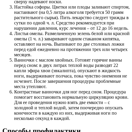
сверху надевают носки.
Настойка софоры. Цветки или плоды заливают спиртом,
настаивают (на 0,5 литра алкоголя требуется 50 грамм
растительного сырья). Пить лекарство следует трижды в
сутки по одной ч. л. Средство рекомендуется при
нарушении давления, курс лечения – от 12 до 16 недель.
Листья омелы. Размельченную зелень белой или красной
омелы (1 ч. л.) заваривают одним стаканом кипятка,
оставляют на ночь. Выпивают по две столовых ложки
перед едой ежедневно на протяжении трех или четырех
месяцев.
Ванночки с маслом хвойных. Готовят горячие ванны
перед сном: в двух литрах теплой воды разводят 22
капли эфира хвои (эвкалипта), опускают в жидкость
ноги, выдерживают полчаса, пока чувство онемения не
исчезнет. После завершения процедуры проблемные
места утепляют.
Контрастные ванночки для ног перед сном. Процедура
помогает восстановить нормальную циркуляцию крови.
Для ее проведения нужно взять две емкости – с
холодной и теплой водой, затем поочередно опускать
конечности в каждую из них, выдерживая ноги по
несколько секунд в каждой.
Способы профилактики