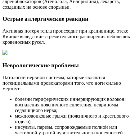
адреноблокаторов (Атенолола, Анаприлина), лекарств,
созданных на основе спорыньи.
Острые аллергические реакции
Активная потеря тепла происходит при крапивнице, отеке
Квинке вследствие стремительного расширения небольших
кровеносных русел.
Неврологические проблемы
Патологии нервной системы, которые являются
потенциальными провокаторами того, что ноги сильно
мерзнут:
болезни периферических иннервирующих волокон:
воспаления поясничного сплетения, невриномы
седалищного нерва;
межпозвонковые грыжи (поясничного и крестцового
отдела);
инсульты, парезы, сопровождаемые полной или
частичной утратой чувствительности конечностей.