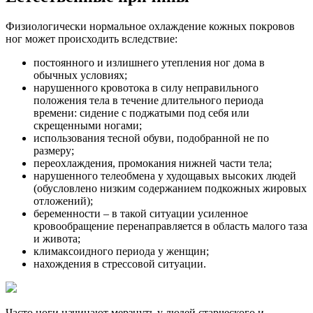
Физиологически нормальное охлаждение кожных покровов
ног может происходить вследствие:
постоянного и излишнего утепления ног дома в
обычных условиях;
нарушенного кровотока в силу неправильного
положения тела в течение длительного периода
времени: сидение с поджатыми под себя или
скрещенными ногами;
использования тесной обуви, подобранной не по
размеру;
переохлаждения, промокания нижней части тела;
нарушенного телеобмена у худощавых высоких людей
(обусловлено низким содержанием подкожных жировых
отложений);
беременности – в такой ситуации усиленное
кровообращение перенаправляется в область малого таза
и живота;
климаксоидного периода у женщин;
нахождения в стрессовой ситуации.
Часто ноги начинают мерзнуть у людей старческого и